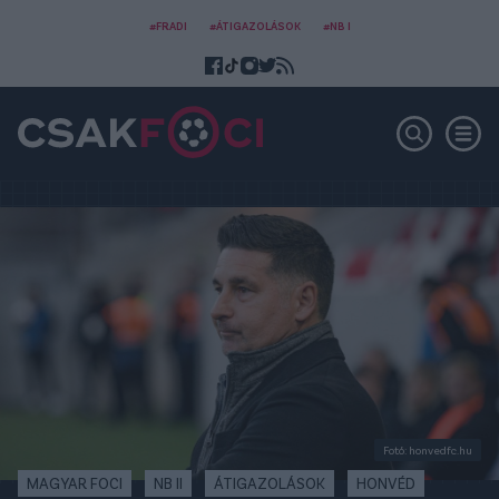
#FRADI
#ÁTIGAZOLÁSOK
#NB I
Fotó: honvedfc.hu
MAGYAR FOCI
NB II
ÁTIGAZOLÁSOK
HONVÉD