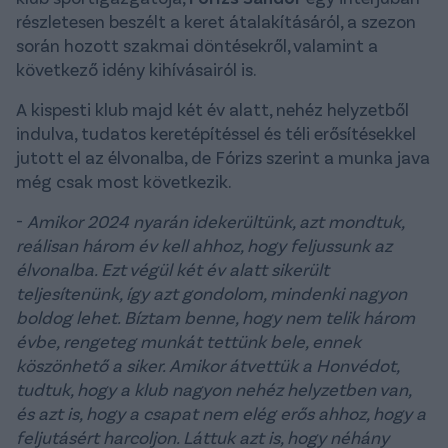
részletesen beszélt a keret átalakításáról, a szezon
során hozott szakmai döntésekről, valamint a
következő idény kihívásairól is.
A kispesti klub majd két év alatt, nehéz helyzetből
indulva, tudatos keretépítéssel és téli erősítésekkel
jutott el az élvonalba, de Fórizs szerint a munka java
még csak most következik.
-
Amikor 2024 nyarán idekerültünk, azt mondtuk,
reálisan három év kell ahhoz, hogy feljussunk az
élvonalba. Ezt végül két év alatt sikerült
teljesítenünk, így azt gondolom, mindenki nagyon
boldog lehet. Bíztam benne, hogy nem telik három
évbe, rengeteg munkát tettünk bele, ennek
köszönhető a siker. Amikor átvettük a Honvédot,
tudtuk, hogy a klub nagyon nehéz helyzetben van,
és azt is, hogy a csapat nem elég erős ahhoz, hogy a
feljutásért harcoljon. Láttuk azt is, hogy néhány