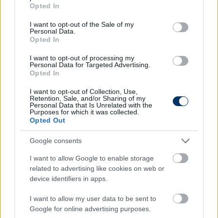
grant or deny consent to Google and its third-party tags to
teljesítményt megnézem, hogy a Honvéd
Opted In
use your data for below specified purposes in below Google
milyen volt az ősszel, és milyen volt
consent section.
I want to opt-out of the Sale of my
tavasszal, akkor el kell gondolkodni, hogy a
Personal Data.
Opted In
csapat milyen pályán mozog, felfelé vagy
lefelé ível-e. Ezt a tulajdonos úrral át kell
I want to opt-out of processing my
Personal Data for Targeted Advertising.
beszélnünk. Szerintem a következő
Opted In
napokban, vagy egy-két hétben tudjuk
biztosan kijelenteni, hogy vele vagy nélküle
I want to opt-out of Collection, Use,
Retention, Sale, and/or Sharing of my
folytatjuk-e. Én is csak olvastam, hogy
Personal Data that Is Unrelated with the
Purposes for which it was collected.
megkereste őt a DVTK.
Opted Out
Google consents
Egy dolgot tudok róla: ő abban nagyon sokat tud
I want to allow Google to enable storage
segíteni, hogy a másodosztályból az élvonalba
related to advertising like cookies on web or
feljusson valaki, hiszen
ezt megtette már a
device identifiers in apps.
Balmazújvárossal, az MTK-val és velünk is
. De igen, a
szerződése a feljutással meghosszabbodott, azt
I want to allow my user data to be sent to
azonban még nem tudom megmondani, hogy vele
Google for online advertising purposes.