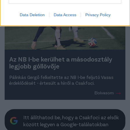
Data Deletion
Data Access
Privacy Policy
Az NB I-be kerülhet a másodosztály
legjobb góllövője
Pálinkás Gergő felkeltette az NB I-be feljutó Vasas
érdeklődését - értesült a hírről a Csakfoci.
Elolvasom
Itt állíthatod be, hogy a Csakfoci az elsők
között legyen a Google-találatokban