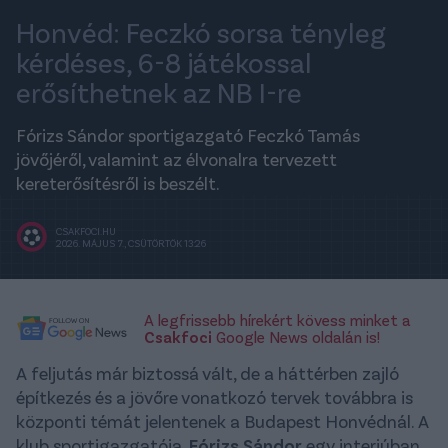
Honvéd: Feczkó sorsa tényleg
kérdéses, 6-8 játékossal
erősíthetnek az NB I-re
Fórizs Sándor sportigazgató Feczkó Tamás
jövőjéről, valamint az élvonalra tervezett
kereterősítésről is beszélt.
CSAKFOCI.HU
2026. MÁJUS 7., CSÜTÖRTÖK 13:26
A legfrissebb hírekért kövess minket a
Csakfoci
Google News oldalán is!
A feljutás már biztossá vált, de a háttérben zajló
építkezés és a jövőre vonatkozó tervek továbbra is
központi témát jelentenek a Budapest Honvédnál. A
klub sportigazgatója,
Fórizs Sándor
egy interjúban