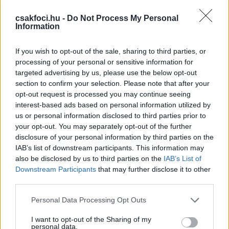
jobb lett. Az őszi teljesítményünknek köszönhetjük,
csakfoci.hu -
Do Not Process My Personal
hogy most feljutottunk az élvonalba
- fogalmazott
Information
az
M4 Sportnak
.
If you wish to opt-out of the sale, sharing to third parties, or
Feczkóval vagy nélküle?
processing of your personal or sensitive information for
targeted advertising by us, please use the below opt-out
A sportigazgató
a Csakfoci.hu korábbi hírére
is
section to confirm your selection. Please note that after your
reagálva Feczkó Tamás vezetőedző helyzetéről is
opt-out request is processed you may continue seeing
beszélt, hangsúlyozva, hogy a döntés még nem
interest-based ads based on personal information utilized by
született meg a folytatásról. Mint megírtuk, a
us or personal information disclosed to third parties prior to
tréner jó eséllyel távozhat a piros-feketéktől és egy
your opt-out. You may separately opt-out of the further
spanyol edző érkezhet a helyére.
disclosure of your personal information by third parties on the
IAB’s list of downstream participants. This information may
- Feczkó Tamást Diósgyőrből ismerem, tudtam, hogy
also be disclosed by us to third parties on the
IAB’s List of
nagyon jó egységet képes felépíteni, amit meg is
Downstream Participants
that may further disclose it to other
third parties.
tett.
Please note that this website/app uses one or more Google
Personal Data Processing Opt Outs
services and may gather and store information including but
Hogy ő marad-e, arra még pontosan nem
not limited to your visit or usage behaviour. You may click to
I want to opt-out of the Sharing of my
tudok válaszolni, ugyanis ha az őszi
personal data.