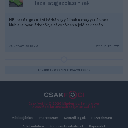
Hazai átigazolási hírek
NB I-es átigazolási körkép
: így állnak a magyar élvonal
klubjai a nyári érkezők, a távozók és a jelöltek terén.
2026-08-06 16:20
RÉSZLETEK
TOVÁBB AZ ÖSSZES ÁTIGAZOLÁSHOZ
Csakfoci.hu © 2026 Minden jog fenntartva.
A csakfoci.hu üzemeltetője: DrFoci Kft.
Médiaajánlat
Impresszum
Szerzői jogok
PR-Archívum
Adatvédelem
Kommentszabályzat
Kapcsolat