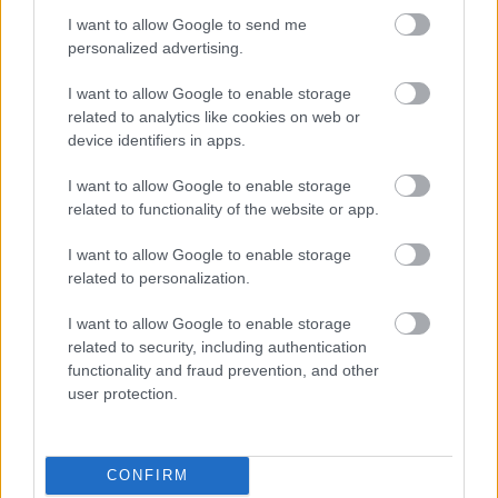
vagy nélküle folytatjuk-e.
I want to allow Google to send me
A klubvezetés már az NB I-re készül: a cél a keret
personalized advertising.
további erősítése és a stabil bennmaradási, sőt,
I want to allow Google to enable storage
előrelépési pozíció megteremtése.
related to analytics like cookies on web or
device identifiers in apps.
-
Menet közben azért már elkezdtünk azon
gondolkodni, hogy ha sikerül a feljutás, akkor milyen
I want to allow Google to enable storage
játékosokat igazoljunk. Azt gondolom, ezt a keretet
related to functionality of the website or app.
hat-nyolc játékossal meg kell erősíteni, hogy
versenyhelyzet legyen a csapaton belül. Nem
I want to allow Google to enable storage
tudom, hogy a létszámból, akiket hozni szeretnénk,
related to personalization.
mennyi sikerül, de azt tudom, hogy olyan
I want to allow Google to enable storage
játékosokat kell hoznunk, akikkel eredményesek
related to security, including authentication
tudunk lenni
– összegzett Fórizs.
functionality and fraud prevention, and other
user protection.
Olvastad már?
CONFIRM