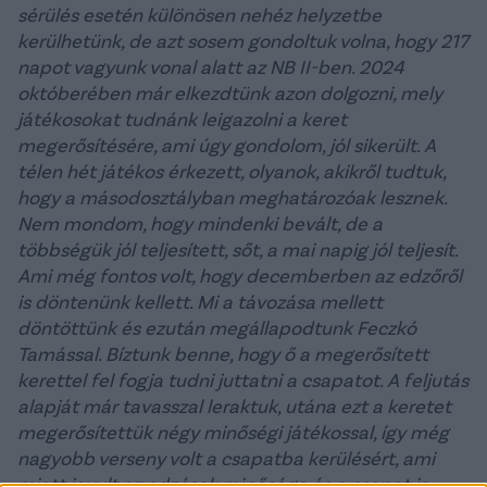
sérülés esetén különösen nehéz helyzetbe
kerülhetünk, de azt sosem gondoltuk volna, hogy 217
napot vagyunk vonal alatt az NB II-ben. 2024
októberében már elkezdtünk azon dolgozni, mely
játékosokat tudnánk leigazolni a keret
megerősítésére, ami úgy gondolom, jól sikerült. A
télen hét játékos érkezett, olyanok, akikről tudtuk,
hogy a másodosztályban meghatározóak lesznek.
Nem mondom, hogy mindenki bevált, de a
többségük jól teljesített, sőt, a mai napig jól teljesít.
Ami még fontos volt, hogy decemberben az edzőről
is döntenünk kellett. Mi a távozása mellett
döntöttünk és ezután megállapodtunk Feczkó
Tamással. Bíztunk benne, hogy ő a megerősített
kerettel fel fogja tudni juttatni a csapatot. A feljutás
alapját már tavasszal leraktuk, utána ezt a keretet
megerősítettük négy minőségi játékossal, így még
nagyobb verseny volt a csapatba kerülésért, ami
miatt javult az edzések minősége és a csapat is