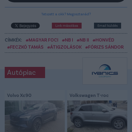
Tetszett a cikk? Megosztanád?
Link másolása
Email küldés
CÍMKÉK:
#MAGYAR FOCI
#NB I
#NB II
#HONVÉD
#FECZKÓ TAMÁS
#ÁTIGZOLÁSOK
#FÓRIZS SÁNDOR
Autópiac
Volvo Xc90
Volkswagen T-roc