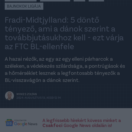
BAJNOKOK LIGÁJA
Fradi-Midtjylland: 5 döntő
tényező, ami a dánok szerint a
továbbjutásukhoz kell - ezt várja
az FTC BL-ellenfele
A hazai nézők, az egy az egy elleni párharcok a
széleken, a védekezés szilárdsága, a pontrúgások és
a hőmérséklet lesznek a legfontosabb tényezők a
BL-visszavágón a dánok szerint.
NYIKES ZOLTÁN
2024. AUGUSZTUS 13., KEDD 12:14
A legfrissebb hírekért kövess minket a
Csakfoci
Google News oldalán is!