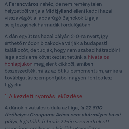
A
Ferencváros
nehéz, de nem reménytelen
helyzetből várja a
Midtjylland
elleni keddi hazai
visszavágót a labdarúgó Bajnokok Ligája
selejtezőjének harmadik fordulójában.
A dán együttes hazai pályán 2-0-ra nyert, így
érthető módon bizakodva várják a budapesti
találkozót, de tudják, hogy nem szabad hátradőlni -
legalábbis erre következtethetünk a
hivatalos
honlapjukon
megjelent cikkből, amiben
összeszedték, mi az az öt kulcsmomentum, amire a
továbbjutás szempontjából nagyon fontos lesz
figyelni.
1. A kezdeti nyomás leküzdése
A dánok hivatalos oldala azt írja,
"a 22 600
férőhelyes Groupama Aréna nem akármilyen hazai
pálya
, legutóbb február 22-én szenvedtek ott
vereséget, amikor is a későbbi KL-győztes