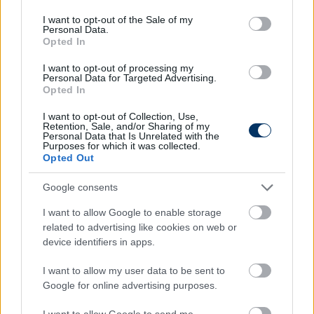
use your data for below specified purposes in below Google
fogva támadni fog, ami természetes, ha kétgólos
consent section.
I want to opt-out of the Sale of my
hátrányban vannak. De az egyik kulcs az lesz, hogy
Personal Data.
nekünk is támadnunk kell, és gólt kell szereznünk. A
Opted In
gondolkodásmódnak mindig annak kell lennie, hogy
I want to opt-out of processing my
megnyerjük a meccset, aztán a végéhez közeledve
Personal Data for Targeted Advertising.
Opted In
ez változhat
– idézik
Thomas Thomasberg
tegnapi
sajtótájékoztatón elhangzott szavait.
I want to opt-out of Collection, Use,
Retention, Sale, and/or Sharing of my
4. Fókuszban a pontrúgások
Personal Data that Is Unrelated with the
Purposes for which it was collected.
Opted Out
Hangsúlyozzák, hogy az európai mérkőzések
gyakran hajszálon múlnak,
ezért a rögzített
Google consents
szituációk - szögletek, nagy bedobások és
I want to allow Google to enable storage
szabadrúgások - kedd este is döntőek lehetnek.
related to advertising like cookies on web or
Az FCM ebben a szezonban még nem kapott gólt
device identifiers in apps.
ilyen helyzetekből
, ha pedig támadásban az ebből
kínálkozó lehetőségeknél is még élesebbek tudnak
I want to allow my user data to be sent to
lenni, akkor nagy lépést tehetnek a továbbjutás felé.
Google for online advertising purposes.
5. Kezelni kell a hőt
I want to allow Google to send me