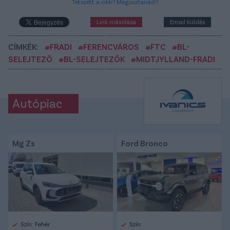
Tetszett a cikk? Megosztanád?
Link másolása
Email küldés
CÍMKÉK:
#FRADI
#FERENCVÁROS
#FTC
#BL-
SELEJTEZŐ
#BL-SELEJTEZŐK
#MIDTJYLLAND-FRADI
Autópiac
Mg Zs
Ford Bronco
Szín: Fehér
Szín: