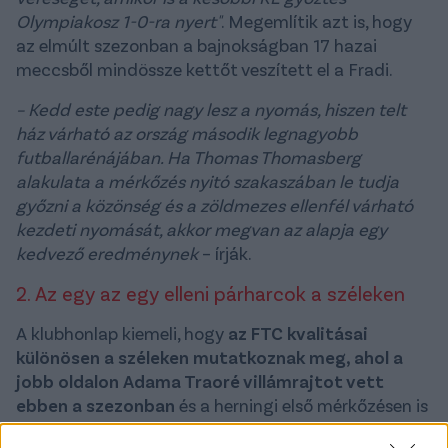
Olympiakosz 1-0-ra nyert"
. Megemlítik azt is, hogy
az elmúlt szezonban a bajnokságban 17 hazai
meccsből mindössze kettőt veszített el a Fradi.
– Kedd este pedig nagy lesz a nyomás, hiszen telt
ház várható az ország második legnagyobb
futballarénájában. Ha Thomas Thomasberg
alakulata a mérkőzés nyitó szakaszában le tudja
győzni a közönség és a zöldmezes ellenfél várható
kezdeti nyomását, akkor megvan az alapja egy
kedvező eredménynek
– írják.
2. Az egy az egy elleni párharcok a széleken
A klubhonlap kiemeli, hogy
az FTC kvalitásai
különösen a széleken mutatkoznak meg, ahol a
jobb oldalon Adama Traoré villámrajtot vett
ebben a szezonban
és a herningi első mérkőzésen is
aktív volt, továbbá Pasal Jansen vezetőedző