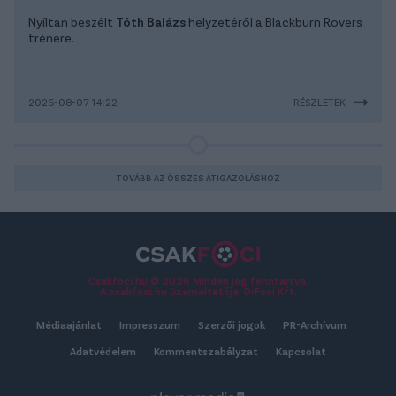
Nyíltan beszélt
Tóth Balázs
helyzetéről a Blackburn Rovers
trénere.
2026-08-07 14:22
RÉSZLETEK
TOVÁBB AZ ÖSSZES ÁTIGAZOLÁSHOZ
Csakfoci.hu © 2026 Minden jog fenntartva.
A csakfoci.hu üzemeltetője: DrFoci Kft.
Médiaajánlat
Impresszum
Szerzői jogok
PR-Archívum
Adatvédelem
Kommentszabályzat
Kapcsolat