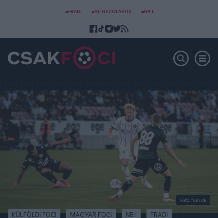
#FRADI
#ÁTIGAZOLÁSOK
#NB I
Fotó: fcm.dk
KÜLFÖLDI FOCI
MAGYAR FOCI
NB I
FRADI