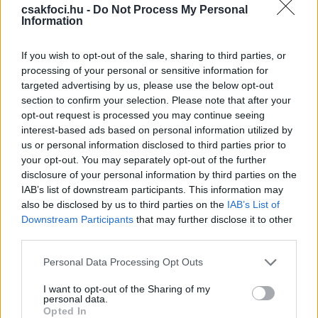
egyértelmű játékterve is az volt, hogy a szélsőit egy
csakfoci.hu -
Do Not Process My Personal
az egy elleni párharcokra késztesse a Midtjylland
Information
védőivel. Megjegyzik, hogy Joel Andersson és
Juninho többször is megállta a helyét, így kíváncsian
If you wish to opt-out of the sale, sharing to third parties, or
várják, hogy a magyarok újra megpróbálkoznak-e
processing of your personal or sensitive information for
targeted advertising by us, please use the below opt-out
ezzel a taktikával.
section to confirm your selection. Please note that after your
3. A védekezés szilárdsága megfelelő
opt-out request is processed you may continue seeing
interest-based ads based on personal information utilized by
támadójátékkal
us or personal information disclosed to third parties prior to
your opt-out. You may separately opt-out of the further
Négy mérkőzésen nulla kapott gól sokatmondó,
disclosure of your personal information by third parties on the
sőt, az FCM hálója már 416 perce érintetlen, azaz
IAB’s list of downstream participants. This information may
nagyon rendben van a védekezése
. A portál
also be disclosed by us to third parties on the
IAB’s List of
megjegyzi, hogy most a hátsó négyes és a csapat
Downstream Participants
that may further disclose it to other
többi tagja számára egy nehéz idegenbeli mérkőzés
third parties.
jön, ahol a hangsúly a védekezés szilárdságán lesz -
Please note that this website/app uses one or more Google
Personal Data Processing Opt Outs
anélkül, hogy elfelejtenének támadásban
services and may gather and store information including but
veszélyeztetni.
not limited to your visit or usage behaviour. You may click to
I want to opt-out of the Sharing of my
personal data.
grant or deny consent to Google and its third-party tags to
– Olyan ellenfélre számítunk, amely a kezdetektől
Opted In