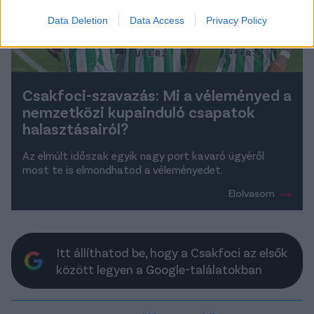
Data Deletion
Data Access
Privacy Policy
Csakfoci-szavazás: Mi a véleményed a
nemzetközi kupainduló csapatok
halasztásairól?
Az elmúlt időszak egyik nagy port kavaró ügyéről
most te is elmondhatod a véleményedet.
Elolvasom
Itt állíthatod be, hogy a Csakfoci az elsők
között legyen a Google-találatokban