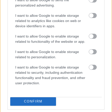
personalized advertising.
Az előrejelzések szerint a hőmérséklet 20 órakor
meg fogja közelíteni a 30 fokot, ezért a hőség is
I want to allow Google to enable storage
lehet olyan tényező, amellyel az FCM játékosainak
related to analytics like cookies on web or
device identifiers in apps.
meg kell majd küzdeniük
. Már hétfőn is a folyadék-
és sóegyensúly fenntartására helyezték a hangsúlyt,
I want to allow Google to enable storage
például elektrolitok és különféle energiaitalok
related to functionality of the website or app.
segítségével. Kedden egy extra meccs előtti
hidratációs tesztet is végeznek, hogy minden
I want to allow Google to enable storage
játékos a megfelelő állapotban legyen, amikor a
related to personalization.
hőséggel este meg kell birkózniuk.
I want to allow Google to enable storage
related to security, including authentication
Olvastad már?
functionality and fraud prevention, and other
user protection.
CONFIRM