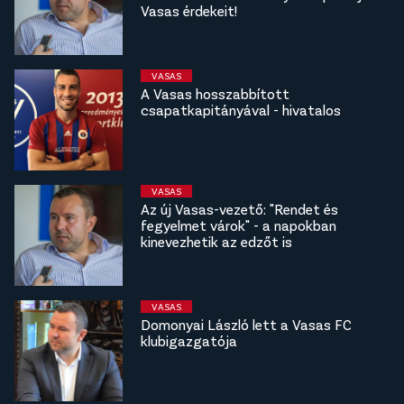
Vasas érdekeit!
VASAS
A Vasas hosszabbított
csapatkapitányával - hivatalos
VASAS
Az új Vasas-vezető: "Rendet és
fegyelmet várok" - a napokban
kinevezhetik az edzőt is
VASAS
Domonyai László lett a Vasas FC
klubigazgatója