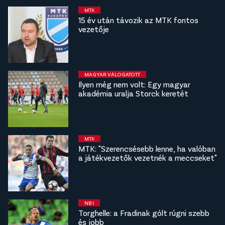
MTK
15 év után távozik az MTK fontos
vezetője
MAGYAR VÁLOGATOTT
Ilyen még nem volt: Egy magyar
akadémia uralja Storck keretét
MTK
MTK: "Szerencsésebb lenne, ha valóban
a játékvezetők vezetnék a meccseket"
NB I
Torghelle: a Fradinak gólt rúgni szebb
és jobb