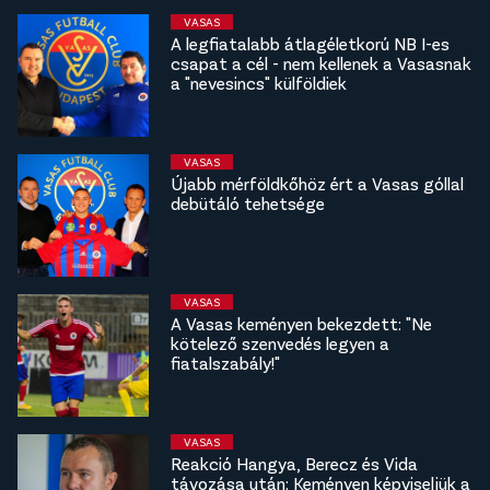
VASAS
A legfiatalabb átlagéletkorú NB I-es
csapat a cél - nem kellenek a Vasasnak
a "nevesincs" külföldiek
VASAS
Újabb mérföldkőhöz ért a Vasas góllal
debütáló tehetsége
VASAS
A Vasas keményen bekezdett: "Ne
kötelező szenvedés legyen a
fiatalszabály!"
VASAS
Reakció Hangya, Berecz és Vida
távozása után: Keményen képviseljük a