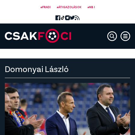
#FRADI
#ÁTIGAZOLÁSOK
#NB I
Domonyai László