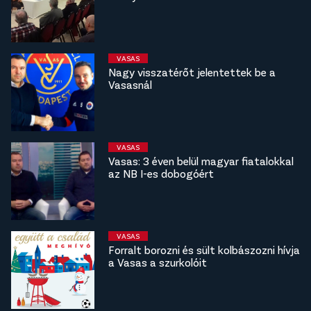
VASAS
Nagy visszatérőt jelentettek be a
Vasasnál
VASAS
Vasas: 3 éven belül magyar fiatalokkal
az NB I-es dobogóért
VASAS
Forralt borozni és sült kolbászozni hívja
a Vasas a szurkolóit