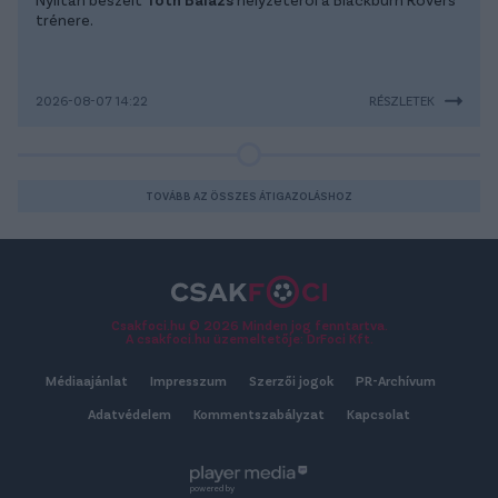
trénere.
2026-08-07 14:22
RÉSZLETEK
TOVÁBB AZ ÖSSZES ÁTIGAZOLÁSHOZ
Csakfoci.hu © 2026 Minden jog fenntartva.
A csakfoci.hu üzemeltetője: DrFoci Kft.
Médiaajánlat
Impresszum
Szerzői jogok
PR-Archívum
Adatvédelem
Kommentszabályzat
Kapcsolat
powered by