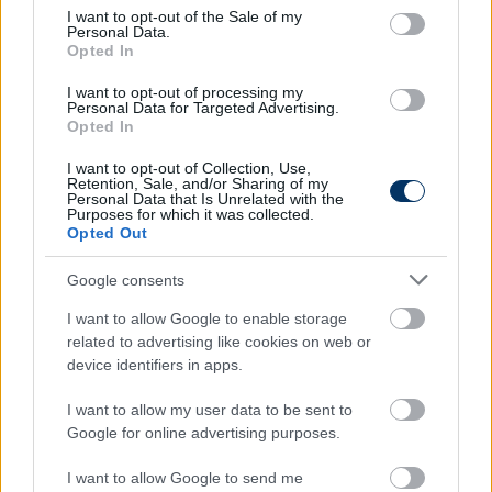
László klubigazgatóval, a Vasas Kubala Akadémia
consent section.
I want to opt-out of the Sale of my
tulajdonosával, Nagy Miklóssal, valamint a Vasas
Personal Data.
Opted In
Óbuda röplabda csapatának több kiválóságával.
I want to opt-out of processing my
A résztvevőkkel lehetőség nyílik kötetlen
Personal Data for Targeted Advertising.
Opted In
beszélgetésekre, közös fotók készítésére, valamint
játékra is sor kerül, melynek keretein belül
I want to opt-out of Collection, Use,
ajándékokat nyerhetnek szurkolóink. A rendezvény
Retention, Sale, and/or Sharing of my
Personal Data that Is Unrelated with the
után a klub játékosai ellátogatnak a Madarász
Purposes for which it was collected.
Opted Out
Utcai Gyermekkórházba, ahol megajándékozzák a
beteg gyerekeket.
Google consents
I want to allow Google to enable storage
Itt állíthatod be, hogy a Csakfoci az elsők
related to advertising like cookies on web or
device identifiers in apps.
között legyen a Google-találatokban
I want to allow my user data to be sent to
Google for online advertising purposes.
Tetszett a cikk? Megosztanád?
I want to allow Google to send me
Link másolása
Email küldés