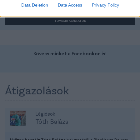
Data Deletion
Data Access
Privacy Policy
16 990 000 Ft
17 990 000 Ft
TOVÁBBI AJÁNLATOK
Kövess minket a Facebookon is!
Átigazolások
Légiósok
Tóth Balázs
Nyíltan beszélt
Tóth Balázs
helyzetéről a Blackburn Rovers