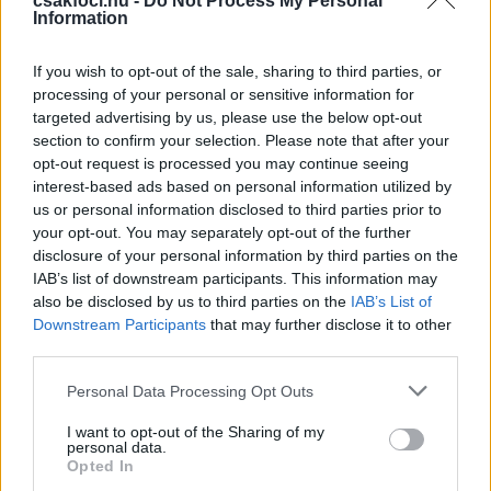
csakfoci.hu -
Do Not Process My Personal
Information
CSAKFOCI ADMIN
2018. DECEMBER 14., PÉNTEK 12:20
If you wish to opt-out of the sale, sharing to third parties, or
processing of your personal or sensitive information for
targeted advertising by us, please use the below opt-out
A legfrissebb hírekért kövess minket a
section to confirm your selection. Please note that after your
Csakfoci
Google News oldalán is!
opt-out request is processed you may continue seeing
interest-based ads based on personal information utilized by
A Vasas FC és a Vasas SC december 20-án,
us or personal information disclosed to third parties prior to
csütörtökön 17 órától minden kedves szurkolót
your opt-out. You may separately opt-out of the further
szeretettel vár a Fáy utcába egy karácsony előtti
disclosure of your personal information by third parties on the
közös összejövetelre - írja a
vasasfc.hu
. Az
IAB’s list of downstream participants. This information may
eseményen résztvevőket a klub forralt borral, és sült
also be disclosed by us to third parties on the
IAB’s List of
kolbásszal vendégeli meg.
Downstream Participants
that may further disclose it to other
third parties.
Az összejövetel keretein belül a szurkolók
Please note that this website/app uses one or more Google
találkozhatnak a 3 bajnokin 9 pontot begyűjtő
Personal Data Processing Opt Outs
services and may gather and store information including but
vezetőedzővel, Szanyó Károllyal, az NB II
not limited to your visit or usage behaviour. You may click to
I want to opt-out of the Sharing of my
góllövőlistájának vezetőjével, Balajti Ádámmal, a 17
personal data.
grant or deny consent to Google and its third-party tags to
Opted In
évesen góllal debütáló Rétyi Róberttel, Domonyai
use your data for below specified purposes in below Google