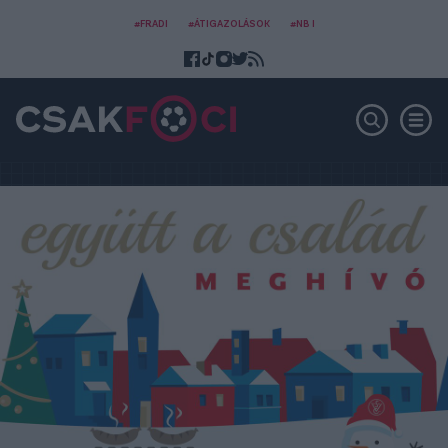
#FRADI
#ÁTIGAZOLÁSOK
#NB I