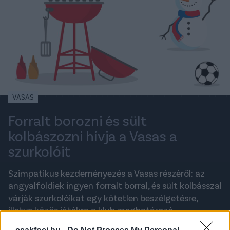
VASAS
Forralt borozni és sült
kolbászozni hívja a Vasas a
szurkolóit
Szimpatikus kezdeményezés a Vasas részéről: az
angyalföldiek ingyen forralt borral, és sült kolbásszal
várják szurkolóikat egy kötetlen beszélgetésre,
illetve közös játékra a klub meghatározó
személyeivel.