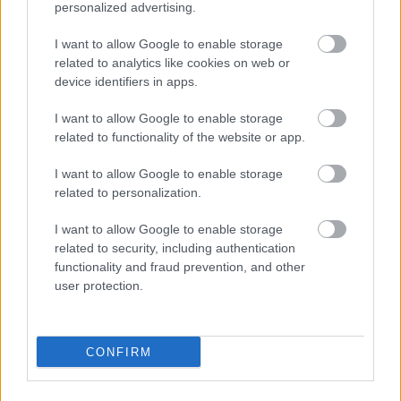
personalized advertising.
CÍMKÉK:
#VASAS
#SZANYÓ KÁROLY
#VASAS KUBALA
I want to allow Google to enable storage
AKADÉMIA
#BALAJTI ÁDÁM
#DOMONYAI LÁSZLÓ
related to analytics like cookies on web or
#RÉTYI RÓBERT
device identifiers in apps.
I want to allow Google to enable storage
related to functionality of the website or app.
Autópiac
I want to allow Google to enable storage
related to personalization.
Volvo Xc90
Ford Tourneo
I want to allow Google to enable storage
related to security, including authentication
functionality and fraud prevention, and other
user protection.
CONFIRM
Szín:
Szín:
Üzemanyag:
Üzemanyag: Dízel