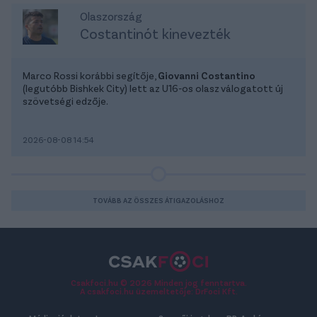
Olaszország
Costantinót kinevezték
Marco Rossi korábbi segítője,
Giovanni Costantino
(legutóbb Bishkek City) lett az U16-os olasz válogatott új
szövetségi edzője.
2026-08-08 14:54
TOVÁBB AZ ÖSSZES ÁTIGAZOLÁSHOZ
Csakfoci.hu © 2026 Minden jog fenntartva.
A csakfoci.hu üzemeltetője: DrFoci Kft.