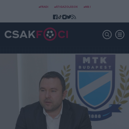
#FRADI
#ÁTIGAZOLÁSOK
#NB I