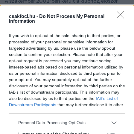
A szakember 2002-ben került a klubhoz, először
edzőként tevékenykedett a fiatalok mellett, majd
játékosmegfigyelői feladatokkal bízták meg. A
csakfoci.hu -
Do Not Process My Personal
Information
szakmai munka vezetését 2005 óta végzi.
"Az elválás korrekt és méltó az MTK
If you wish to opt-out of the sale, sharing to third parties, or
kultúrájához"
processing of your personal or sensitive information for
targeted advertising by us, please use the below opt-out
Vezetésével az elmúlt 12 évben a kék-fehérek egy
section to confirm your selection. Please note that after your
bajnoki címet (2008), egy ezüstérmet (2007) és egy
opt-out request is processed you may continue seeing
bronzérmet (2015) szereztek az NB I-ben. 2008-ban
interest-based ads based on personal information utilized by
us or personal information disclosed to third parties prior to
megnyerték a Szuper Kupát és egy alkalommal
your opt-out. You may separately opt-out of the further
második helyen végeztek a Magyar Kupában (2012).
disclosure of your personal information by third parties on the
IAB’s list of downstream participants. This information may
–
15 év. Életem egyharmada. 2002 óta dolgozom az
also be disclosed by us to third parties on the
IAB’s List of
MTK-ban és büszke vagyok arra, hogy a klub sokkal
Downstream Participants
that may further disclose it to other
több volt számomra, mint munkahely. Feledhetetlen
third parties.
volt minden pillanat, amit Csikar bácsival
Please note that this website/app uses one or more Google
tölthettem, megtiszteltetés volt számomra éveken
Personal Data Processing Opt Outs
services and may gather and store information including but
át Garami Józsi bácsitól tanulni, Kanta Józseffel,
not limited to your visit or usage behaviour. You may click to
I want to opt-out of the Sharing of my