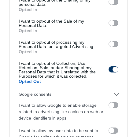
Torghelle Sándorral és a többi játékossal együtt
personal data.
grant or deny consent to Google and its third-party tags to
Opted In
dolgozni, a kiváló kollégákkal nap, mint nap az MTK-
use your data for below specified purposes in below Google
ért tenni. Felemelő volt a fiatal Németh Krisztiánt,
consent section.
I want to opt-out of the Sale of my
Gulácsi Pétert, Bese Barnabást, Poór Patrikot és a
Personal Data.
Opted In
többi tehetséges akadémistát felnőni látni. Soha
nem fogom elfelejteni a 2008-as, NB I-es bajnoki
I want to opt-out of processing my
címet, amikor az MTK, Európa legfiatalabb
Personal Data for Targeted Advertising.
Opted In
átlagéletkorú csapataként lett aranyérmes a
Sándor Károly Labdarúgó Akadémia fiataljaira
I want to opt-out of Collection, Use,
Retention, Sale, and/or Sharing of my
építve. Bár szerződésem 2021-ig szólt, közös
Personal Data that Is Unrelated with the
megegyezéssel most mégis megszüntetjük, de az
Purposes for which it was collected.
Opted Out
elválás korrekt és méltó az MTK kultúrájához.
Köszönöm, hogy az MTK elmúlt 15 évének részese
Google consents
lehettem, nagyon sok sikert kívánok a játékosoknak,
a kollégáknak és nem utolsó sorban a szurkolóknak.
I want to allow Google to enable storage
related to advertising like cookies on web or
Az MTK mindig ott lesz a szívemben
– mondta
device identifiers in apps.
búcsúzóul Domonyai.
I want to allow my user data to be sent to
Google for online advertising purposes.