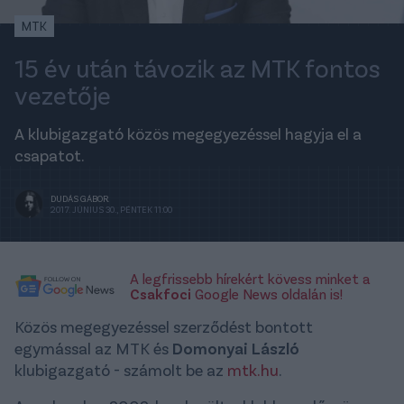
MTK
15 év után távozik az MTK fontos
vezetője
A klubigazgató közös megegyezéssel hagyja el a
csapatot.
DUDÁS GÁBOR
2017. JÚNIUS 30., PÉNTEK 11:00
A legfrissebb hírekért kövess minket a
Csakfoci
Google News oldalán is!
Közös megegyezéssel szerződést bontott
egymással az MTK és
Domonyai László
klubigazgató - számolt be az
mtk.hu
.