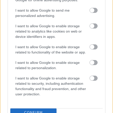
Itt állíthatod be, hogy a Csakfoci az elsők
között legyen a Google-találatokban
I want to allow Google to send me
personalized advertising.
I want to allow Google to enable storage
Tetszett a cikk? Megosztanád?
related to analytics like cookies on web or
device identifiers in apps.
Link másolása
Email küldés
I want to allow Google to enable storage
CÍMKÉK:
#MAGYAR FOCI
#MTK
#DOMONYAI LÁSZLÓ
related to functionality of the website or app.
I want to allow Google to enable storage
related to personalization.
Autópiac
I want to allow Google to enable storage
related to security, including authentication
functionality and fraud prevention, and other
Ford Courier
Ford Mustang Mach-e
user protection.
CONFIRM