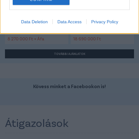
Data Deletion
Data Access
Privacy Policy
Szín:
Szín:
Üzemanyag: Elektromos
Üzemanyag: Elektromos
8 270 000 Ft + Áfa
18 690 000 Ft
TOVÁBBI AJÁNLATOK
Kövess minket a Facebookon is!
Átigazolások