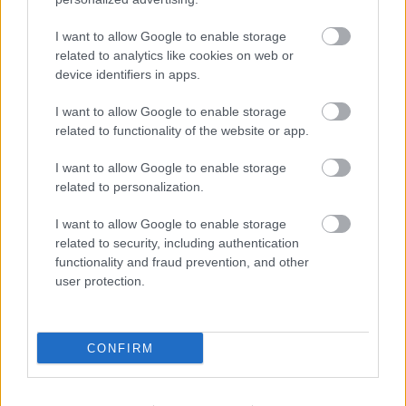
I want to allow Google to enable storage
CÍMKÉK:
#MAGYAR FOCI
#NB II
#VASAS
#DOMONYAI
related to analytics like cookies on web or
LÁSZLÓ
#PÁL ZOLTÁN
device identifiers in apps.
I want to allow Google to enable storage
related to functionality of the website or app.
Autópiac
I want to allow Google to enable storage
related to personalization.
Ford Tourneo
Yamaha Mt-09 Tracer
I want to allow Google to enable storage
related to security, including authentication
functionality and fraud prevention, and other
user protection.
CONFIRM
Szín:
Szín:
Üzemanyag: Dízel
Üzemanyag:
17 790 000 Ft
6 299 000 Ft