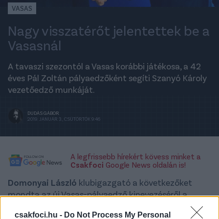
VASAS
Nagy visszatérőt jelentettek be a
Vasasnál
A tavaszi szezontól a Vasas korábbi játékosa, a 42
éves Pál Zoltán pályaedzőként segíti Szanyó Károly
vezetőedző munkáját.
DUDÁS GÁBOR
2019. JANUÁR 3., CSÜTÖRTÖK 9:46
A legfrissebb hírekért kövess minket a
Csakfoci
Google News oldalán is!
Domonyai László
klubigazgató a következőket
mondta az új Vasas-pályaedző kinevezéséről a
vasasfc.hu
-nak.
csakfoci.hu -
Do Not Process My Personal