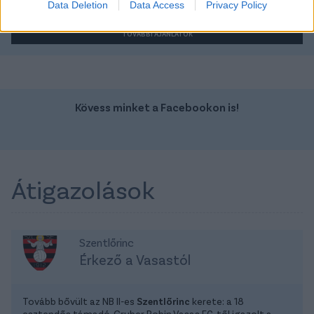
Data Deletion
Data Access
Privacy Policy
TOVÁBBI AJÁNLATOK
Kövess minket a Facebookon is!
Átigazolások
Szentlőrinc
Érkező a Vasastól
Tovább bővült az NB II-es
Szentlőrinc
kerete: a 18
esztendős támadó, Gruber Robin Vasas FC-től igazolt a