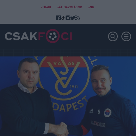
#FRADI
#ÁTIGAZOLÁSOK
#NB I