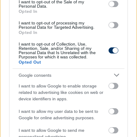
consent section.
I want to opt-out of the Sale of my
Personal Data.
Pál gyerekkorától a Vasas játékosa volt, labdarúgó-
Opted In
pályafutását 24 évesen szívproblémák miatt kellett
befejeznie. Így is szerzett három bajnoki bronzérmet
I want to opt-out of processing my
Personal Data for Targeted Advertising.
az angyalföldiekkel, az NB I-ben 121 mérkőzésen 29
Opted In
alkalommal volt eredményes. Ezt követően volt a
I want to opt-out of Collection, Use,
piros-kékek pályaedzője, de a második csapat,
Retention, Sale, and/or Sharing of my
valamint a futsalcsapat vezetőedzője is. A
Personal Data that Is Unrelated with the
Purposes for which it was collected.
szakember az elmúlt években a Vasas Kubala
Opted Out
Akadémián dolgozott utánpótlás-edzőként, ahol
továbbra is ő irányítja az U15-ös csapatot.
Google consents
I want to allow Google to enable storage
related to advertising like cookies on web or
Itt állíthatod be, hogy a Csakfoci az elsők
device identifiers in apps.
között legyen a Google-találatokban
I want to allow my user data to be sent to
Google for online advertising purposes.
Tetszett a cikk? Megosztanád?
I want to allow Google to send me
personalized advertising.
Link másolása
Email küldés