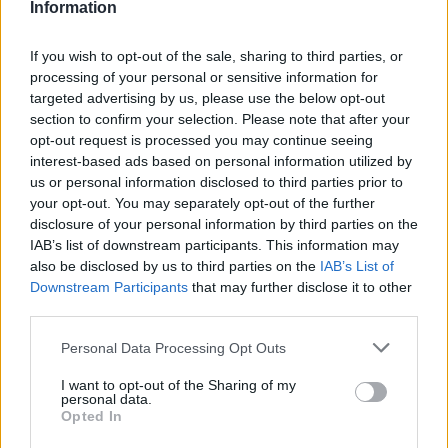
Information
-
Pál Zoltán Szanyó Károly vezetőedző stábjában
edzőként kap szerepet a tavaszi szezonban. Zoli 6
If you wish to opt-out of the sale, sharing to third parties, or
éves kora óta a Vasas-család tagja, aki az elmúlt
processing of your personal or sensitive information for
években a Kubala Akadémián bizonyította
targeted advertising by us, please use the below opt-out
elhivatottságát. Örülök, hogy személyében
section to confirm your selection. Please note that after your
Sowunmi Thomashoz hasonlóan egy volt Vasas-
opt-out request is processed you may continue seeing
játékossal erősödik a szakmai stábunk.
interest-based ads based on personal information utilized by
us or personal information disclosed to third parties prior to
-
Nagyon nagy kihívás és nagy lehetőség ez
your opt-out. You may separately opt-out of the further
számomra
– kezdte
Pál Zoltán
. -
Mindig az volt a
disclosure of your personal information by third parties on the
célom, hogy amit játékosként nem sikerült elérnem,
IAB’s list of downstream participants. This information may
azt edzőként megvalósíthassam a Vasasnál. Szanyó
also be disclosed by us to third parties on the
IAB’s List of
Downstream Participants
that may further disclose it to other
Károllyal hasonlóan gondolkodunk a futballról,
third parties.
mindketten a támadófocit preferáljuk és
mindketten hiszünk a fiatalokban. Biztos vagyok
Please note that this website/app uses one or more Google
Personal Data Processing Opt Outs
benne, hogy eredményesen tudunk majd együtt
services and may gather and store information including but
not limited to your visit or usage behaviour. You may click to
I want to opt-out of the Sharing of my
dolgozni. Nagyon várom már a közös
personal data.
grant or deny consent to Google and its third-party tags to
munkát. Természetesen továbbra is én irányítom
Opted In
use your data for below specified purposes in below Google
tavasszal a Kubala Akadémia U15-ös csapatát.