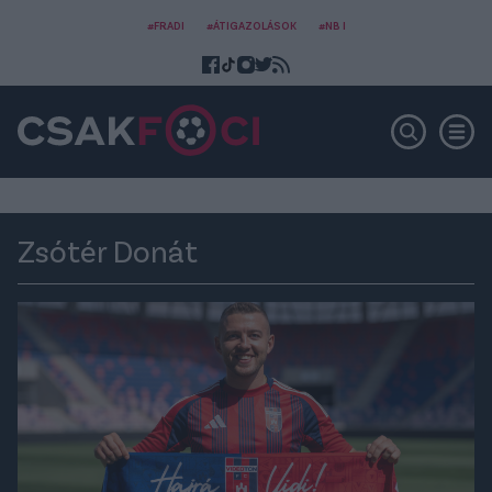
#FRADI
#ÁTIGAZOLÁSOK
#NB I
Zsótér Donát