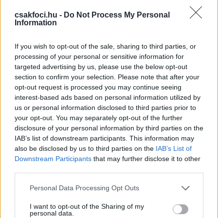
nagy gólt szerzett Újpesten - videó
csakfoci.hu -
Do Not Process My Personal
Information
If you wish to opt-out of the sale, sharing to third parties, or
NB I
processing of your personal or sensitive information for
Megszületett a korábbi NB I-es bajnok
targeted advertising by us, please use the below opt-out
első gyermeke - fotó
section to confirm your selection. Please note that after your
opt-out request is processed you may continue seeing
interest-based ads based on personal information utilized by
us or personal information disclosed to third parties prior to
NB I
your opt-out. You may separately opt-out of the further
NB I: Az előző idény egyik
disclosure of your personal information by third parties on the
dobogósához igazolt a Honvédtól
IAB’s list of downstream participants. This information may
távozó Zsótér - hivatalos
also be disclosed by us to third parties on the
IAB’s List of
Downstream Participants
that may further disclose it to other
third parties.
NB II
Please note that this website/app uses one or more Google
Megerősítve: Távozik a Honvéd egyik
Personal Data Processing Opt Outs
legjobb magyar játékosa - hivatalos
services and may gather and store information including but
not limited to your visit or usage behaviour. You may click to
I want to opt-out of the Sharing of my
personal data.
grant or deny consent to Google and its third-party tags to