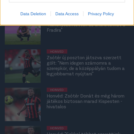
HONVÉD
Data Deletion
Data Access
Privacy Policy
Zsótér meglepő nyilatkozata:
"Rákényszerítettük az akaratunkat a
Fradira"
HONVÉD
Zsótér új poszton játszva szerzett
gólt: "Nem idegen számomra a
szerepkör, de a középpályán tudom a
legjobbamat nyújtani"
HONVÉD
Honvéd: Zsótér Donát és még három
játékos biztosan marad Kispesten -
hivatalos
HONVÉD
Honvéd: "Sokkal többet szerettünk