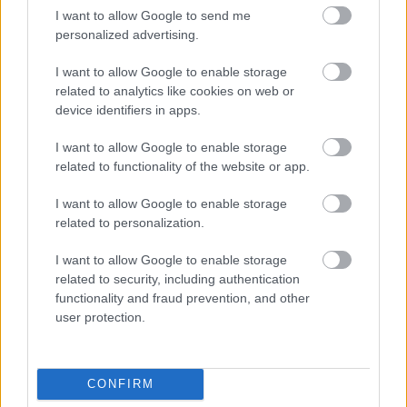
annak nincs helye a csapatban” - két
I want to allow Google to send me
játékos miatt adhattak ki közleményt
personalized advertising.
I want to allow Google to enable storage
related to analytics like cookies on web or
NB I
device identifiers in apps.
Zsótér megszólalt a horrorsérüléséről:
"Volt egy őrangyalom, sokkal
I want to allow Google to enable storage
rosszabbul is járhattam volna" - eldőlt,
pályára léphet-e az első idei bajnokin
related to functionality of the website or app.
I want to allow Google to enable storage
NB I
related to personalization.
Friss hírek érkeztek az ijesztő sérülést
szenvedett Zsótérról
I want to allow Google to enable storage
related to security, including authentication
functionality and fraud prevention, and other
user protection.
NB I
Horrorsérülés vetett véget a Honvéd
edzőmeccsének: Zsótér az eszméletét
veszíthette, a társak a fejüket fogták
CONFIRM
ijedtségükben - videó