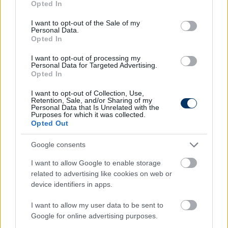
Opted In
use your data for below specified purposes in below Google
consent section.
I want to opt-out of the Sale of my
NB I
Personal Data.
NB I: Távozik a Honvéd
Opted In
bajnokcsapatának egyik fontos
magyar játékosa
I want to opt-out of processing my
Personal Data for Targeted Advertising.
Opted In
NB I
I want to opt-out of Collection, Use,
Zsótér mindent bevetett: Annak a
Retention, Sale, and/or Sharing of my
csatárnak kötötte ki a cipőjét, akinek
Personal Data that Is Unrelated with the
Purposes for which it was collected.
Király a gatyáját is lehúzta - videók
Opted Out
Google consents
NB I
Nagy visszatérők az NB I-ben: Újra
I want to allow Google to enable storage
keretben a Honvéd száműzött magyar
related to advertising like cookies on web or
játékosai - hivatalos
device identifiers in apps.
I want to allow my user data to be sent to
Google for online advertising purposes.
NB I
Honvéd: „Aki nem tiszteli a klubot,