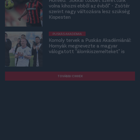
volna kihozni ebből az évből" - Zsótér
szerint nagy változásra lesz szükség
Kispesten
PUSKÁS AKADÉMIA
Komoly tervek a Puskás Akadémiánál:
Hornyák megnevezte a magyar
válogatott "álomkiszemelteket" is
TOVÁBBI CIKKEK