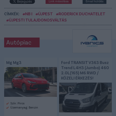
Link másolása
Email küldés
CÍMKÉK:
#NB I
#ÚJPEST
#RODERICK DUCHATELET
#ÚJPESTI TULAJDONOSVÁLTÁS
Autópiac
Mg Mg3
Ford TRANSIT V363 Busz
Trend L4H3 (Jumbo) 460
2.0L(165) M6 RWD /
KÖZELI ÉRKEZÉS!
Szín: Piros
Üzemanyag: Benzin