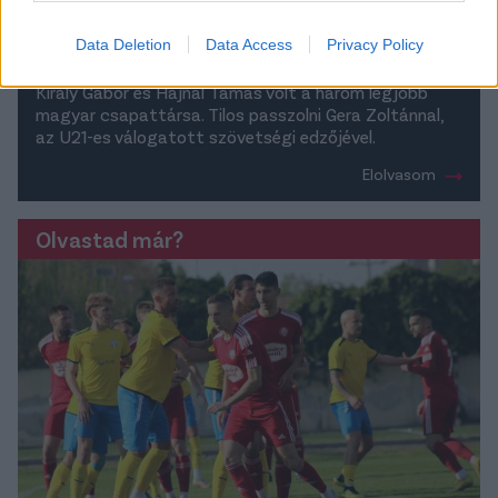
koncepció hiánya miatt gyakran váltogatják az
edzőket. Úgy érzi, ha nem jön el az életében egy
Data Deletion
Data Access
Privacy Policy
szemléletváltozás, akkor maximum a meg nem értett
zsenik táborát gyarapította volna. Lipcsei Péter,
Király Gábor és Hajnal Tamás volt a három legjobb
magyar csapattársa. Tilos passzolni Gera Zoltánnal,
az U21-es válogatott szövetségi edzőjével.
Elolvasom
Olvastad már?