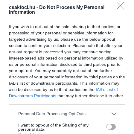
februárjában úgy is tűnt, hogy a Duchatelet által
csakfoci.hu -
Do Not Process My Personal
Information
kért vételárat sikerül előteremteni, és a következő
bajnokságnak már új - magyar - tulajdonossal
vághat neki az Újpest. Akkor azonban ez nem jött
If you wish to opt-out of the sale, sharing to third parties, or
processing of your personal or sensitive information for
össze, majd 2021 végén, 2022 elején már egy
targeted advertising by us, please use the below opt-out
külföldi nagybefektető szerepvállalásáról is szó volt,
section to confirm your selection. Please note that after your
a hírekben ázsiai vevőjelöltek tűntek befutónak.
opt-out request is processed you may continue seeing
interest-based ads based on personal information utilized by
2022 januárjának végén aztán a klub is bejelentette,
us or personal information disclosed to third parties prior to
hogy megtörtént az Újpest FC hivatalos
your opt-out. You may separately opt-out of the further
tulajdonosváltásának első lépése, Roderick
disclosure of your personal information by third parties on the
Duchatelet és Kovács Zoltán aláírta az eladásra
IAB’s list of downstream participants. This information may
vonatkozó szerződést. A határidő lejárta előtt,
also be disclosed by us to third parties on the
IAB’s List of
Downstream Participants
that may further disclose it to other
június 30-án viszont jött az újabb közlemény: mivel
third parties.
nem történt meg az adásvétel, így a belga
üzletember, Roderick Duchatelet maradt a klub
Please note that this website/app uses one or more Google
Personal Data Processing Opt Outs
tulajdonosa, a befektetőjelöltek például elbukták az
services and may gather and store information including but
első, általuk kifizetett részletet is, amely
not limited to your visit or usage behaviour. You may click to
I want to opt-out of the Sharing of my
personal data.
grant or deny consent to Google and its third-party tags to
megközelítette a 2 millió eurót.