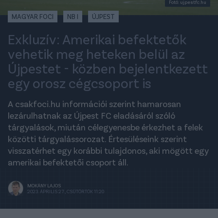
Fotó: ujpestfc.hu
MAGYAR FOCI
NB I
ÚJPEST
Exkluzív: Amerikai befektetők
vehetik meg heteken belül az
Újpestet - közben bejelentkezett
egy orosz cégcsoport is
A csakfoci.hu információi szerint hamarosan
lezárulhatnak az Újpest FC eladásáról szóló
tárgyalások, miután célegyenesbe érkezhet a felek
közötti tárgyalássorozat. Értesüléseink szerint
visszatérhet egy korábbi tulajdonos, aki mögött egy
amerikai befektetői csoport áll.
MOKÁNY LAJOS
2023. ÁPRILIS 27., CSÜTÖRTÖK 11:20