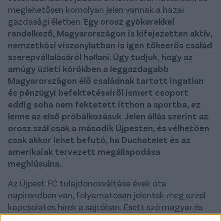
meglehetősen komolyan jelen vannak a hazai
gazdasági életben.
Egy orosz gyökerekkel
rendelkező, Magyarországon is kifejezetten aktív,
nemzetközi viszonylatban is igen tőkeerős család
szerepvállalásáról hallani. Úgy tudjuk, hogy az
amúgy üzleti körökben a leggazdagabb
Magyarországon élő családnak tartott ingatlan
és pénzügyi befektetéseiről ismert csoport
eddig soha nem fektetett itthon a sportba, ez
lenne az első próbálkozásuk
.
Jelen állás szerint az
orosz szál csak a második Újpesten, és vélhetően
csak akkor lehet befutó, ha Duchatelet és az
amerikaiak tervezett megállapodása
meghiúsulna.
Az Újpest FC tulajdonosváltása évek óta
napirendben van, folyamatosan jelentek meg ezzel
kapcsolatos hírek a sajtóban. Esett szó magyar és
külföldi befektetőkről is az évek során, 2021