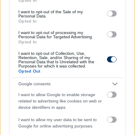
Opted In
use your data for below specified purposes in below Google
Így a 2022/23-as idénynek is a belga tulajdonossal
consent section.
I want to opt-out of the Sale of my
Personal Data.
vágott neki a lila-fehér klub, amely a szezon során
Opted In
többször is a kieső zóna közelében állt. Az elmúlt
fordulókban viszont fontos pontokat szerzett a
I want to opt-out of processing my
Personal Data for Targeted Advertising.
csapat, így minden esélye megvan arra, hogy a
Opted In
következő szezont is az OTP Bank Ligában kezdje.
I want to opt-out of Collection, Use,
Retention, Sale, and/or Sharing of my
Olvastad már?
Personal Data that Is Unrelated with the
Purposes for which it was collected.
Opted Out
Google consents
I want to allow Google to enable storage
related to advertising like cookies on web or
device identifiers in apps.
I want to allow my user data to be sent to
Google for online advertising purposes.