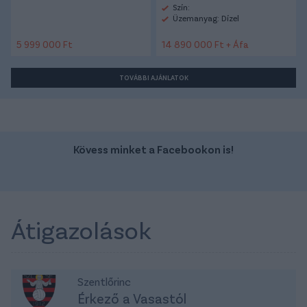
Szín:
Üzemanyag: Dízel
5 999 000 Ft
14 890 000 Ft + Áfa
TOVÁBBI AJÁNLATOK
Kövess minket a Facebookon is!
Átigazolások
Szentlőrinc
Érkező a Vasastól