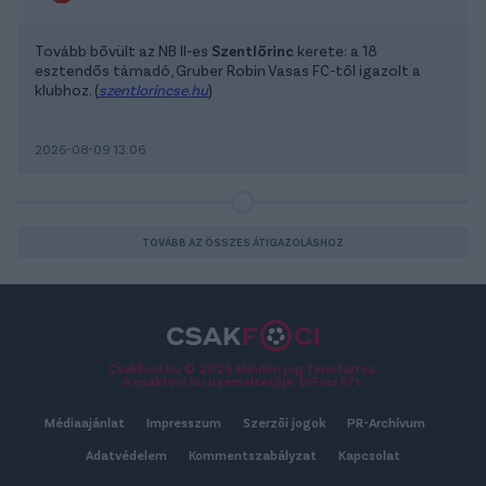
Tovább bővült az NB II-es
Szentlőrinc
kerete: a 18
esztendős támadó, Gruber Robin Vasas FC-től igazolt a
klubhoz. (
szentlorincse.hu
)
2026-08-09 13:06
TOVÁBB AZ ÖSSZES ÁTIGAZOLÁSHOZ
Csakfoci.hu © 2026 Minden jog fenntartva.
A csakfoci.hu üzemeltetője: DrFoci Kft.
Médiaajánlat
Impresszum
Szerzői jogok
PR-Archívum
Adatvédelem
Kommentszabályzat
Kapcsolat