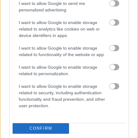
I want to allow Google to send me
personalized advertising.
I want to allow Google to enable storage
Tilos passzolni Gera Zoltánnal: „Nem
related to analytics like cookies on web or
várom el a játékosaimtól, hogy
device identifiers in apps.
ugyanazt meg tudják csinálni a
pályán, amire én voltam képes"
I want to allow Google to enable storage
related to functionality of the website or app.
Gera Zoltán szerint edzőként olykor nehéz átadnia a
tudását a játékosainak és úgy érzi, edzői pályafutása
I want to allow Google to enable storage
elején egyik hibája volt, hogy túl sokat kért, de a keret
related to personalization.
kialakításánál is akadtak tévedései. A kezdeti
kudarcok után voltak, akik már leírták, de ő bízott
I want to allow Google to enable storage
magában, tudja, hogy Csányi Sándornak is sok harca
related to security, including authentication
volt miatta. Mára egyre tisztább és világosabb az a
functionality and fraud prevention, and other
futball, amit látni akar a csapatától, és az
user protection.
eredmények sem maradnak el. A magyar edzők közül
Róth Antal volt rá a legnagyobb hatással, de Gellei
Imre és Garami József is komoly szerepet játszott a
pályafutása alakulásában. Nem tartja szerencsésnek,
CONFIRM
hogy a hazai klubvezetők egyre türelmetlenebbek és a