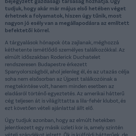
bejegyzett gazdasági társaság hozhatja. Úgy
tudjuk, hogy akár már május első hetében véget
érhetnek a folyamatok, hiszen úgy tűnik, most
nagyon jó esély van a megállapodásra az említett
befektetői körrel.
A tárgyalások hónapok óta zajlanak, méghozzá
kéthetente ismétlődő személyes találkozókkal. Az
elmúlt időszakban Roderick Duchatelet
rendszeresen Budapestre érkezett
Spanyolországból, ahol jelenleg él, és az utazás célja
soha nem elsősorban az Újpest találkozóinak a
megtekintése volt, hanem minden esetben az
eladásról történő egyeztetés. Az amerikai hátterű
cég teljesen át is világíttatta a lila-fehér klubot, és
ezt követően vételi ajánlattal állt elő.
Úgy tudjuk azonban, hogy az elmúlt hetekben
jelentkezett egy másik üzleti kör is, amely szintén
vételi szándékot jelzett. Ők is külföldi hátterűek, de