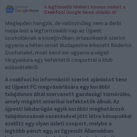
A legfrissebb hírekért kövess minket a
Csakfoci
Google News oldalán is!
Meglepően hangzik, de valószínűleg nem a derbi
napja lesz a legfontosabb nap az Újpest
szurkolóknak a közeljövőben: értesüléseink szerint
ugyanis a héten ismét Budapestre érkezett Roderick
Duchatelet, most kerül sor ugyanis a végső
tárgyalásra egy befektetői csoporttal a klub
adásvételéről.
A csakfoci.hu információi szerint ajánlatot tesz
az Újpest FC megvásárlására egy korábbi
tulajdonos által szervezett gazdasági tömörülés,
amely mögött amerikai befektetők állnak. Az
újpesti labdarúgás egyik korábbi meghatározó
tulajdonosának vezetésével jött létre hónapokkal
ezelőtt egy olyan üzleti csoport, melybe a
legtöbb pénzt egy, az Egyesült Államokban