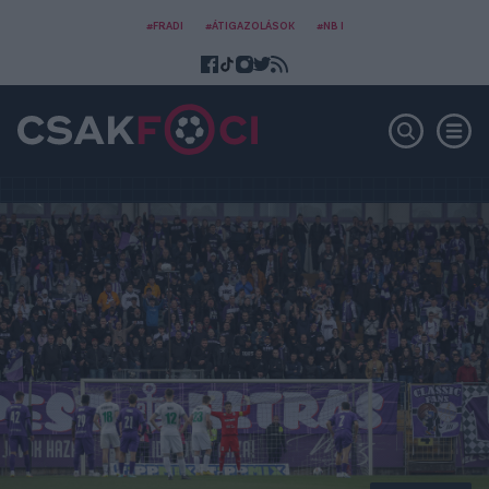
#FRADI
#ÁTIGAZOLÁSOK
#NB I