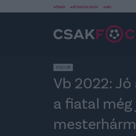
#FRADI
#ÁTIGAZOLÁSOK
#NB I
FOCI VB
Vb 2022: Jó 
a fiatal mé
mesterhárma