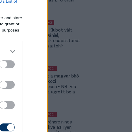
B’s List of
előnyt
er and store
MAGYAR FOCI
to grant or
Légiósok: Klubot vált
ed purposes
Gazdag Dániel,
világbajnok csapattársa
is lehet - sajtóhír
KÜLFÖLDI FOCI
Megsérült a magyar bíró
a nemzetközi
kupameccsen - NB I-es
honfitársa ugrott be a
helyére
KÜLFÖLDI FOCI
A DVSC trénere nincs
hozzászokva az ilyen