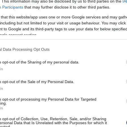
. This information may also be disclosed by us to third parties on the
IA
 svájciak: Edimilson Fernandes jobbról belőtt
Participants
that may further disclose it to other third parties.
y Freuler közelről a kapuba fejelhetett volna,
 that this website/app uses one or more Google services and may gath
 belekapott, majd felszabadítottak a védők.
including but not limited to your visit or usage behaviour. You may click 
 to Google and its third-party tags to use your data for below specifi
 volna újabb gólt, nagy helyzetben leadott,
ogle consent section.
bravúrral, vetődve ütötte oldalra Sommer.
l Data Processing Opt Outs
o opt-out of the Sharing of my personal data.
en Dalot jobb oldali beadását
Ramos
közelről,
In
y csak meglett második találata is (3-0). Pár
esen végigvitt portugál támadás végén
o opt-out of the Sale of my Personal Data.
a léc alá (4-0).
In
to opt-out of processing my Personal Data for Targeted
építettek: egy jobb oldali szöglet után Ramos
ing.
In
így a hosszúra került,
Akanji
pedig közelről a
o opt-out of Collection, Use, Retention, Sale, and/or Sharing
ersonal Data that Is Unrelated with the Purposes for which it
lected.