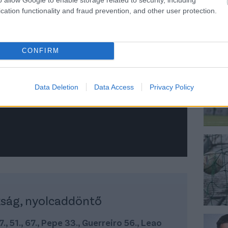
cation functionality and fraud prevention, and other user protection.
CONFIRM
Data Deletion
Data Access
Privacy Policy
ság, nyolcaddöntő
, 51., 67., Pepe 33., Guerreiro 56., Leao