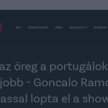
NB I
ÁTIGAZOLÁSOK
FRISS
VÁLOGATOTT
INTERJÚK
az öreg a portugálok
g jobb - Goncalo Ram
ssal lopta el a sho