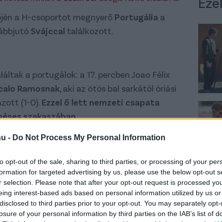
Eze
őjén a H-csoportot megnyerő
Portugália
a
vábbjutó
Svájccal
találkozott.
áltak a portugálok: a 17. percben Joao Félix
calo Ramosnak
, aki az ötös bal sarkától óriási
zott (1-0).
Ezzel ő lett nemzeti csapata
eséses szakaszában.
rt az egyenlítéshez, amikor Shaqiri 30
hu -
Do Not Process My Personal Information
apu mellé tolnia Costának. Gólt azonban
to opt-out of the sale, sharing to third parties, or processing of your per
Fernandes jobb oldali szögletét
Pepe
fejelte az
formation for targeted advertising by us, please use the below opt-out s
-0).
39 évesen és 283 naposan Pepe lett
r selection. Please note that after your opt-out request is processed y
 aki gólt szerzett egy vb egyenes kieséses
eing interest-based ads based on personal information utilized by us or
disclosed to third parties prior to your opt-out. You may separately opt-
losure of your personal information by third parties on the IAB’s list of