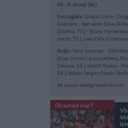
92., ill. Akanji 58.)
Portugália
: Diogo Costa - Dio
Guerreiro - Bernardo Silva (Rube
(Vitinha, 73.) - Bruno Fernande
Horta, 73.), Joao Félix (Cristian
Svájc
: Yann Sommer - Edimilso
(Eray Comert, a szünetben), Ri
Zakaria, 54.), Granit Xhaka - Xh
54.), Ruben Vargas (Noah Okafor,
Az összes eddigi eredmény itt
Olvastad már?
Vb
Ma
le