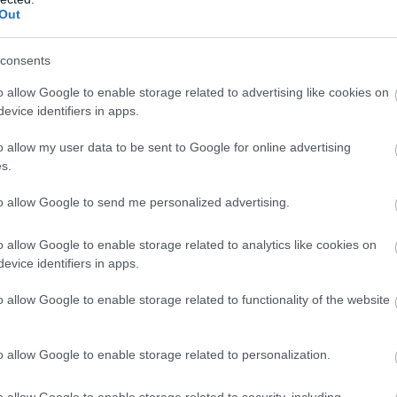
ak, Joao Félix újabb remek passza után
Out
ölött bökte kapuba a labdát, így szerezte meg
20 évesen és 261 naposan lőtt, 1962-es
consents
 naposan) a legfiatalabb, vb-n mesterhármast
o allow Google to enable storage related to advertising like cookies on
evice identifiers in apps.
ént beállt
Rafael Leao
is lőtt egy szépségdíjas
o allow my user data to be sent to Google for online advertising
s.
 védhetetlenül a hosszúba (6-1).
to allow Google to send me personalized advertising.
kispadozó Ronaldóról, és nem is a közel 40
a 21 évesen triplázó és Portugáliát
o allow Google to enable storage related to analytics like cookies on
szólt. Portugália negyeddöntős ellenfele a
evice identifiers in apps.
.
o allow Google to enable storage related to functionality of the website
o allow Google to enable storage related to personalization.
o allow Google to enable storage related to security, including