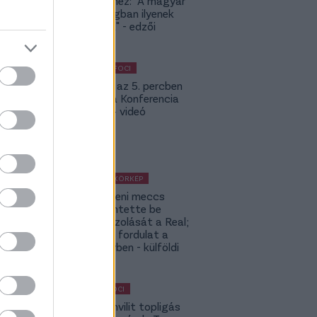
meccsekhez: "A magyar
bajnokságban ilyenek
nincsenek" - edzői
értékelés
KÜLFÖLDI FOCI
Bolla már az 5. percben
betalált a Konferencia
Ligában – videó
KÜLFÖLDI KÖRKÉP
A Fradi elleni meccs
előtt jelentette be
rekordigazolását a Real;
hatalmas fordulat a
Rodri-ügyben - külföldi
körkép
MAGYAR FOCI
Yaakobishvilit topligás