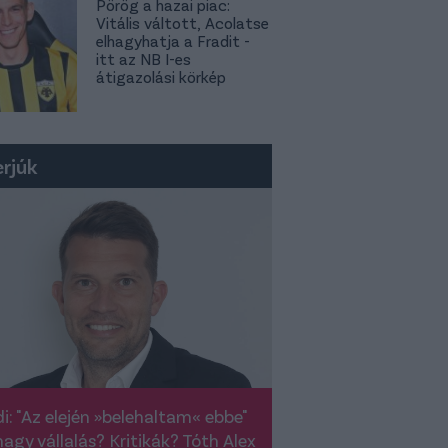
Pörög a hazai piac:
Vitális váltott, Acolatse
elhagyhatja a Fradit -
itt az NB I-es
átigazolási körkép
erjúk
i: "Az elején »belehaltam« ebbe"
nagy vállalás? Kritikák? Tóth Alex