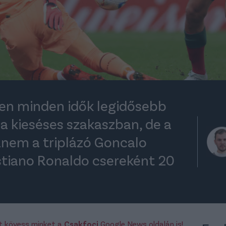
en minden idők legidősebb
 a kieséses szakaszban, de a
nem a triplázó Goncalo
istiano Ronaldo csereként 20
rt kövess minket a
Csakfoci
Google News oldalán is!