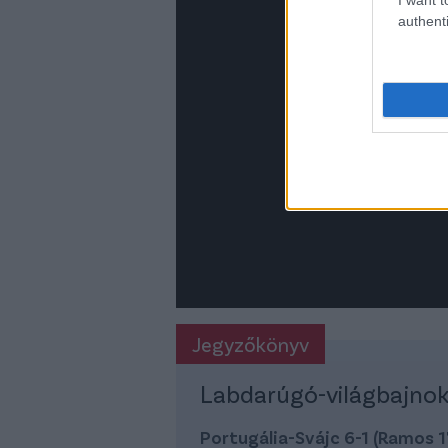
authenti
Jegyzőkönyv
Labdarúgó-világbajnok
Portugália-Svájc 6-1 (Ramos 17.