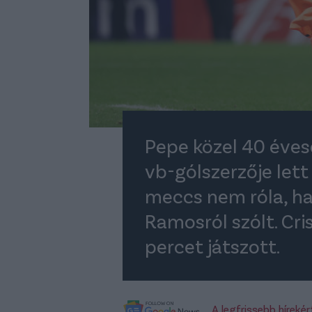
Pepe közel 40 éves
vb-gólszerzője lett
meccs nem róla, ha
Ramosról szólt. Cr
percet játszott.
A legfrissebb híreké