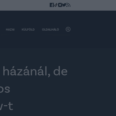
HAZAI
KÜLFÖLD
OLDALHÁLÓ
 házánál, de
os
w-t