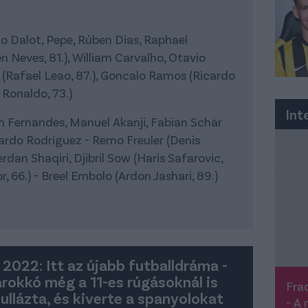
go Dalot, Pepe, Rúben Dias, Raphael
n Neves, 81.), William Carvalho, Otavio
s (Rafael Leao, 87.), Goncalo Ramos (Ricardo
o Ronaldo, 73.)
Int
n Fernandes, Manuel Akanji, Fabian Schär
cardo Rodriguez - Remo Freuler (Denis
erdan Shaqiri, Djibril Sow (Haris Safarovic,
 66.) - Breel Embolo (Ardon Jashari, 89.)
 2022: Itt az újabb futballdráma -
rokkó még a 11-es rúgásoknál is
Frad
nullázta, és kiverte a spanyolokat
- A 