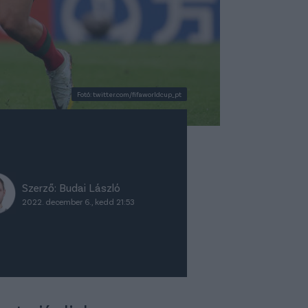
Fotó: twitter.com/fifaworldcup_pt
Szerző:
Budai László
2022. december 6., kedd 21:53