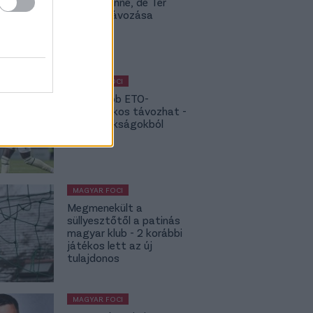
csapat vinné, de Ter
Stegen távozása
bekavart
MAGYAR FOCI
NB I: Újabb ETO-
kulcsjátékos távozhat -
topbajnokságokból
hívják
MAGYAR FOCI
Megmenekült a
süllyesztőtől a patinás
magyar klub - 2 korábbi
játékos lett az új
tulajdonos
MAGYAR FOCI