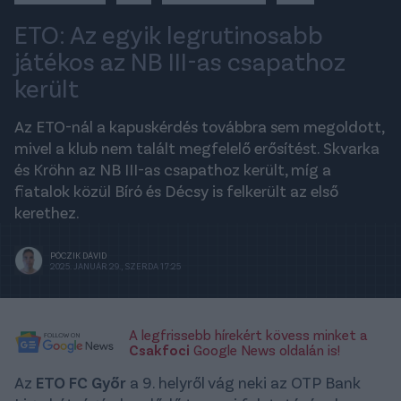
ETO: Az egyik legrutinosabb
játékos az NB III-as csapathoz
került
Az ETO-nál a kapuskérdés továbbra sem megoldott,
mivel a klub nem talált megfelelő erősítést. Skvarka
és Kröhn az NB III-as csapathoz került, míg a
fiatalok közül Bíró és Décsy is felkerült az első
kerethez.
PÓCZIK DÁVID
2025. JANUÁR 29., SZERDA 17:25
A legfrissebb hírekért kövess minket a
Csakfoci
Google News oldalán is!
Az
ETO FC Győr
a 9. helyről vág neki az OTP Bank