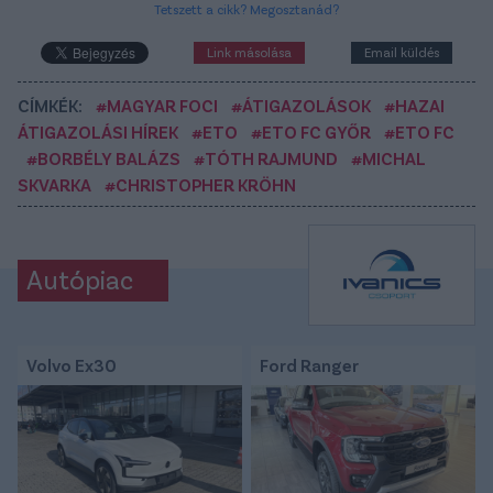
Tetszett a cikk? Megosztanád?
Link másolása
Email küldés
CÍMKÉK:
#MAGYAR FOCI
#ÁTIGAZOLÁSOK
#HAZAI
ÁTIGAZOLÁSI HÍREK
#ETO
#ETO FC GYŐR
#ETO FC
#BORBÉLY BALÁZS
#TÓTH RAJMUND
#MICHAL
SKVARKA
#CHRISTOPHER KRÖHN
Autópiac
Volvo Ex30
Ford Ranger