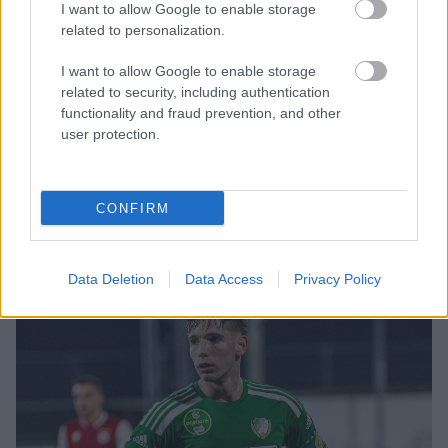
I want to allow Google to enable storage
a cseh válogatott stábjának jelenleg is tagja.
related to personalization.
Örülünk az érkezésének.
I want to allow Google to enable storage
related to security, including authentication
Az NB I-ben egyértelmű cél a bennmaradás,
functionality and fraud prevention, and other
a kupában pedig szeretnénk meglepetést
user protection.
okozni a Fradinak. A szereplésben a prioritás
azonban a bajnokságon van.
CONFIRM
- zárta.
Data Deletion
Data Access
Privacy Policy
Olvastad már?