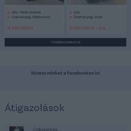
Szín: Fehér (metál)
Szín:
Üzemanyag: Elektromos
Üzemanyag: Dízel
16 890 000 Ft
13 085 000 Ft + Áfa
TOVÁBBI AJÁNLATOK
Kövess minket a Facebookon is!
Átigazolások
Csíkszereda