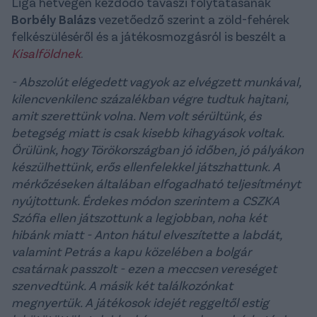
Liga hétvégén kezdődő tavaszi folytatásának
Borbély Balázs
vezetőedző szerint a zöld-fehérek
felkészüléséről és a játékosmozgásról is beszélt a
Kisalföldnek
.
- Abszolút elégedett vagyok az elvégzett munkával,
kilencvenkilenc százalékban végre tudtuk hajtani,
amit szerettünk volna. Nem volt sérültünk, és
betegség miatt is csak kisebb kihagyások voltak.
Örülünk, hogy Törökországban jó időben, jó pályákon
készülhettünk, erős ellenfelekkel játszhattunk. A
mérkőzéseken általában elfogadható teljesítményt
nyújtottunk. Érdekes módon szerintem a CSZKA
Szófia ellen játszottunk a legjobban, noha két
hibánk miatt - Anton hátul elveszítette a labdát,
valamint Petrás a kapu közelében a bolgár
csatárnak passzolt - ezen a meccsen vereséget
szenvedtünk. A másik két találkozónkat
megnyertük. A játékosok idejét reggeltől estig