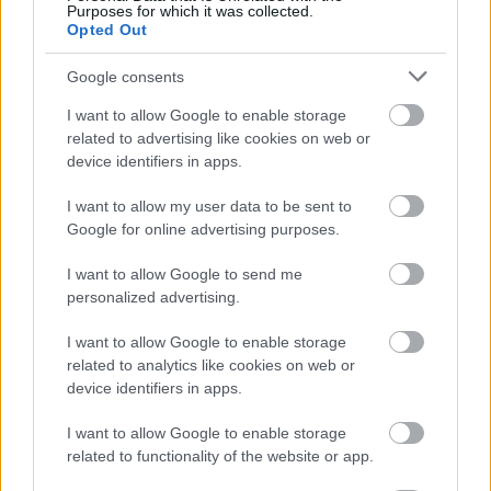
Védekezésben húsz százalékkal többet kell nyújtani
Purposes for which it was collected.
ahhoz, hogy megtartsuk a helyünket a táblázaton.
Opted Out
Tavaly az első négy forduló után változtatnunk
Google consents
kellett az eltervezett játékon, mert az nem
működött, amit kitaláltunk. Utána sikerült
I want to allow Google to enable storage
működőképesebb futballt megvalósítani a pályán.
related to advertising like cookies on web or
Bízom benne, hogy az előkészületi meccseken
device identifiers in apps.
nyújtottak jelentik a jó irányt.
I want to allow my user data to be sent to
Borbély szót ejtett a tabella hátsó felében tanyázó
Google for online advertising purposes.
riválisokról is.
I want to allow Google to send me
personalized advertising.
- Természetesen figyeltük a vetélytársakat,
igyekeztek alaposan megerősíteni a keretüket. A
I want to allow Google to enable storage
DVSC például láthatóan nagy erőfeszítéseket tett a
related to analytics like cookies on web or
játékospiacon, rutinos futballistákat szerződtetett.
device identifiers in apps.
A Kecskemét leigazolta a magyar válogatott Botkát,
a ZTE Esitit. Mi átgondoltan igazoltunk, plusz
I want to allow Google to enable storage
megerősítettük a szakmai stábot egy kiváló erőnléti
related to functionality of the website or app.
edzővel. Pánikkal már dolgoztam együtt a DAC-nál,