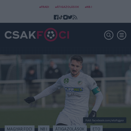
#FRADI
#ÁTIGAZOLÁSOK
#NB I
Fotó: facebook.com/etofcgyor
MAGYAR FOCI
NB I
ÁTIGAZOLÁSOK
ETO