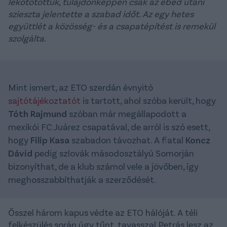
lekötötöttük, tulajdonképpen csak az ebéd utáni
szieszta jelentette a szabad időt. Az egy hetes
együttlét a közösség- és a csapatépítést is remekül
szolgálta.
Mint ismert, az ETO szerdán évnyitó
sajtótájékoztatót
is tartott, ahol szóba került, hogy
Tóth Rajmund
szóban már megállapodott a
mexikói FC Juárez csapatával, de arról is szó esett,
hogy
Filip Kasa
szabadon távozhat. A fiatal
Koncz
Dávid
pedig szlovák másodosztályú Somorján
bizonyíthat, de a klub számol vele a jövőben, így
meghosszabbíthatják a szerződését.
Ősszel három kapus védte az ETO hálóját. A téli
felkészülés során úgy tűnt, tavasszal Petrás lesz az