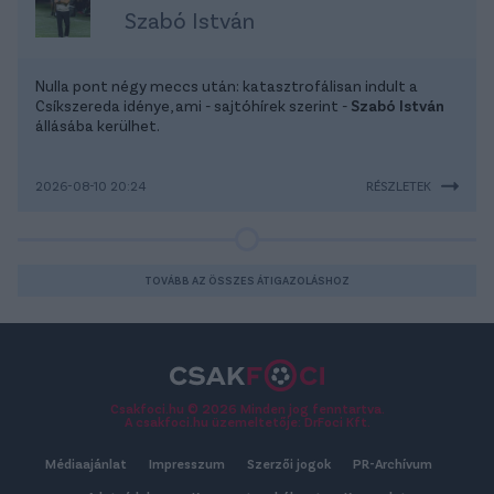
Szabó István
Nulla pont négy meccs után: katasztrofálisan indult a
Csíkszereda idénye, ami - sajtóhírek szerint -
Szabó István
állásába kerülhet.
2026-08-10 20:24
RÉSZLETEK
TOVÁBB AZ ÖSSZES ÁTIGAZOLÁSHOZ
Csakfoci.hu © 2026 Minden jog fenntartva.
A csakfoci.hu üzemeltetője: DrFoci Kft.
Médiaajánlat
Impresszum
Szerzői jogok
PR-Archívum