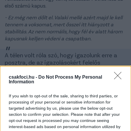
első számú kapus.
- Ez még nem dőlt el. Valaki mellé azért majd le kell
tennem a voksomat, mert ősszel itt hiányzott a
stabilitás. Az nem normális, hogy fél év alatt három
kapusnak kelljen védeni a csapatban.
A télen volt róla szó, hogy igazolunk erre a
posztra, de az igazolásokért felelős
szakemberek a piacon nem találtak olyan
kapust, aki százszázalékban azonnal meg
csakfoci.hu -
Do Not Process My Personal
Information
tudta volna oldani a gondjainkat. Jobb lenne,
mint akik jelenleg itt vannak. Télen nehéz
If you wish to opt-out of the sale, sharing to third parties, or
igazolni, érdemes inkább a nyárra készülni.
processing of your personal or sensitive information for
targeted advertising by us, please use the below opt-out
section to confirm your selection. Please note that after your
Három mezőnyjátékos érkezett januárban az
opt-out request is processed you may continue seeing
ETO-hoz: egy védő, egy középpályás és egy csatár.
interest-based ads based on personal information utilized by