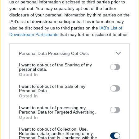
Skvarka és Kröhn pedig átkerült az NB III-as
us or personal information disclosed to third parties prior to
kerethez.
your opt-out. You may separately opt-out of the further
disclosure of your personal information by third parties on the
- A horvát védő, Grozdanic kölcsönbe jött. A nyáron
IAB’s list of downstream participants. This information may
több belső védőnk szerződése lejár, érdemes
also be disclosed by us to third parties on the
IAB’s List of
Downstream Participants
that may further disclose it to other
készülni a jövőre. Az albán középpályás, Beqja
third parties.
tehetséges játékos, de még fel kell vennie az
otthonihoz képest erősebb ritmust. Njie ígéretes
Please note that this website/app uses one or more Google
Personal Data Processing Opt Outs
fiatal támadó. Magas, erős, gyors és az
services and may gather and store information including but
előkészületek során két gólt szerzett.
Nyáron
not limited to your visit or usage behaviour. You may click to
I want to opt-out of the Sharing of my
personal data.
grant or deny consent to Google and its third-party tags to
tizenegy új játékos érkezett hozzánk, most három,
Opted In
use your data for below specified purposes in below Google
valamint az utánpótlásból felkerült Bíró és Décsy.
consent section.
I want to opt-out of the Sale of my
Sok volt tehát a változás, kellett idő ősszel, míg ez a
Personal Data.
keret összeért, támadásban és védekezésben is
Opted In
megmutatta, hogy mire képes. Azt kértem most a
I want to opt-out of processing my
fiúktól, hogy igyekezzenek kiegyensúlyozott
Personal Data for Targeted Advertising.
teljesítményt mutatni a mérkőzéseken, a
Opted In
védekezésből, az átmenetekből és a támadásból is
I want to opt-out of Collection, Use,
mindenki maximálisan vegye ki a részét.
Retention, Sale, and/or Sharing of my
Personal Data that Is Unrelated with the