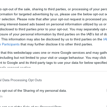
teszi oda 
ot a pályán..
to opt-out of the sale, sharing to third parties, or processing of your per
formation for targeted advertising by us, please use the below opt-out s
encsés öngóllal
r selection. Please note that after your opt-out request is processed y
- videó
NB I
eing interest-based ads based on personal information utilized by us or
NB I: Vitál
disclosed to third parties prior to your opt-out. You may separately opt-
győzelme - 
losure of your personal information by third parties on the IAB’s list of
. This information may also be disclosed by us to third parties on the
IA
ulcsjátékos távozhat -
Participants
that may further disclose it to other third parties.
 hívják
 that this website/app uses one or more Google services and may gath
NB I
including but not limited to your visit or usage behaviour. You may click 
Itt a vége?
keretéből
 to Google and its third-party tags to use your data for below specifi
ogle consent section.
 csapatkapitánya légiósnak
attársa is lesz
l Data Processing Opt Outs
NB I
Vitális-üzl
o opt-out of the Sharing of my personal data.
nak a csapa
In
bbi PL és Bundesliga múlttal
ő védő érkezett