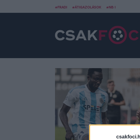
#FRADI
#ÁTIGAZOLÁSOK
#NB I
csakfoci.