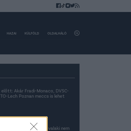
HAZAI
KÜLFÖLD
OLDALHÁLÓ
 előtt: Akár Fradi-Monaco, DVSC-
ETO-Lech Poznan meccs is lehet
je a Vitális-ügyről: "Ha valaki nem