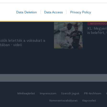
tudtuk húzn
evice identifiers in apps.
elégedett -
rt nem is kaphattak,
o allow Google to enable storage related to functionality of the website
Data Deletion
Data Access
Privacy Policy
t egyik legjobbja - fotó,
MAGYAR FOCI
o allow Google to enable storage related to personalization.
KL: Megyeri
is belefért
o allow Google to enable storage related to security, including
rkolók letették a voksukat a
cation functionality and fraud prevention, and other user protection.
tában - videó
Médiaajánlat
Impresszum
Szerzői jogok
PR-Archívum
Kommentszabályzat
Kapcsolat