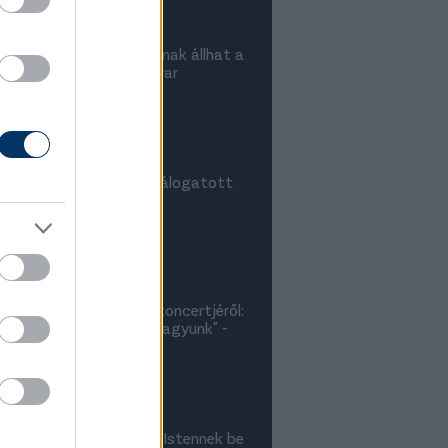
feszültség miatt légiósnak állhat a
legjobb játékosa, magyar
 is lehet - sajtóhír
védországból igazolhat válogatott
O - így áll az ügye
ere a szurkolók füttykoncertjéről:
, milyen szituációban vagyunk" -
elés
leg volt a vége, de hál' Istennek be