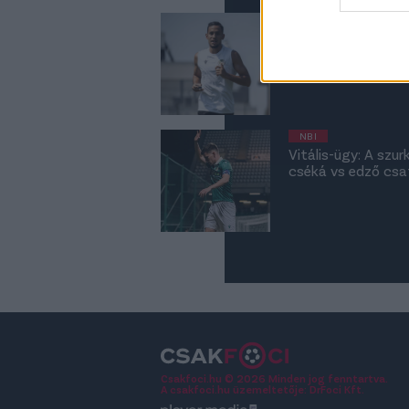
web or d
NB I
ETO: Ennél jobb hí
I want t
visszatért a csapa
or app.
videó
I want t
NB I
I want t
Vitális-ügy: A szu
authenti
cséká vs edző csa
Csakfoci.hu © 2026 Minden jog fenntartva.
A csakfoci.hu üzemeltetője: DrFoci Kft.