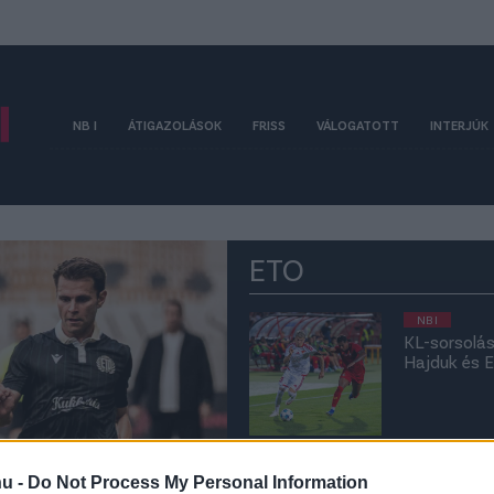
NB I
ÁTIGAZOLÁSOK
FRISS
VÁLOGATOTT
INTERJÚK
ETO
NB I
KL-sorsolás
Hajduk és 
NB I
Az ETO edző
hu -
Do Not Process My Personal Information