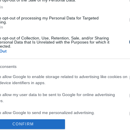
o opt-out of the Sale of my Personal Data.
In
NB I
ETO: Belső 
to opt-out of processing my Personal Data for Targeted
bajnokság 
ing.
csapattársa
In
ének edzője Borbély Balázst
g mindig a barátom lenne az
o opt-out of Collection, Use, Retention, Sale, and/or Sharing
r..."
ersonal Data that Is Unrelated with the Purposes for which it
lected.
NB I
Out
Állítják: S
védőt az ET
consents
az eddigi főtáblás
, az ETO és a Loki játékosai
o allow Google to enable storage related to advertising like cookies on
gaszakaszban
evice identifiers in apps.
MAGYAR FOCI
Az ETO mest
"Értsék meg
o allow my user data to be sent to Google for online advertising
edzői érték
s.
Athénban, hamarosan Varga
 lehet - fotó
to allow Google to send me personalized advertising.
MAGYAR FOCI
CONFIRM
Borbély: "Me
o allow Google to enable storage related to analytics like cookies on