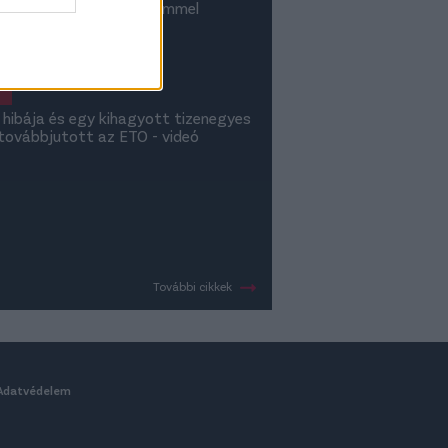
i", Bognár gratulált, Remmel
 edzői értékelések
 hibája és egy kihagyott tizenegyes
, továbbjutott az ETO - videó
További cikkek
Adatvédelem