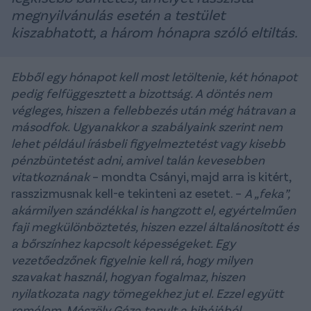
megnyilvánulás esetén a testület
kiszabhatott, a három hónapra szóló eltiltás.
Ebből egy hónapot kell most letöltenie, két hónapot
pedig felfüggesztett a bizottság. A döntés nem
végleges, hiszen a fellebbezés után még hátravan a
másodfok. Ugyanakkor a szabályaink szerint nem
lehet például írásbeli figyelmeztetést vagy kisebb
pénzbüntetést adni, amivel talán kevesebben
vitatkoznának
– mondta Csányi, majd arra is kitért,
rasszizmusnak kell-e tekinteni az esetet. –
A „feka”,
akármilyen szándékkal is hangzott el, egyértelműen
faji megkülönböztetés, hiszen ezzel általánosított és
a bőrszínhez kapcsolt képességeket. Egy
vezetőedzőnek figyelnie kell rá, hogy milyen
szavakat használ, hogyan fogalmaz, hiszen
nyilatkozata nagy tömegekhez jut el. Ezzel együtt
remélem, Mészöly Géza tanult a hibájából.