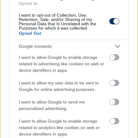
mérkőzésein is. A szurkolók kérését teljesítjük azzal,
Opted In
hogy először 2025-ben már azok vehetnek
I want to opt-out of Collection, Use,
elővásárlással jegyet, akik az idén a legtöbb pontot
Retention, Sale, and/or Sharing of my
Personal Data that Is Unrelated with the
gyűjtik össze. Hosszabb távon pedig megfontolható,
Purposes for which it was collected.
hogy az NB I-es bajnoki mérkőzések is pontot
Opted Out
érjenek, ha ezt majd a szurkolók is támogatják.
Google consents
Gera Zoltán
Angyalföldre szerződését MLSZ-
I want to allow Google to enable storage
elnökként és a Vasas főszponzorának
related to advertising like cookies on web or
képviselőjeként is kommentálta Csányi.
device identifiers in apps.
– Gera Zoltán a magyar futball nagy értéke. Már
I want to allow my user data to be sent to
több alkalommal kifejezte, hogy szívesen venne
Google for online advertising purposes.
részt napi munkában, vezetne klubcsapatot.
Szerintem a Vasas jól döntött, amikor őt nevezte ki,
I want to allow Google to send me
hiszen jól ismeri a magyar játékosokat, közöttük
personalized advertising.
kiemelten a fiatal tehetségeket. Egyben persze
I want to allow Google to enable storage
kockázatot vállaltak, hiszen Zoltán fiatal szakember,
related to analytics like cookies on web or
aki a karrierje elején jár. Ez lesz az első olyan alkalom,
device identifiers in apps.
amikor taktikai, futballszakmai tudása igazán