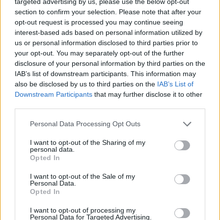
targeted advertising by us, please use the below opt-out
szerettük volna a bérletek eladásánál az új
section to confirm your selection. Please note that after your
háttérrendszert zökkenőmentesen alkalmazni.
opt-out request is processed you may continue seeing
interest-based ads based on personal information utilized by
us or personal information disclosed to third parties prior to
Ha nem is volt szó – ahogy egyesek írták –
your opt-out. You may separately opt-out of the further
összeomlásról vagy teljes leállásról, melyet a
disclosure of your personal information by third parties on the
rövid idő alatt eladott harmincezer bérlet
IAB’s list of downstream participants. This information may
mutat a legjobban, de alaposan ki kell
also be disclosed by us to third parties on the
IAB’s List of
vizsgálni, mi történt, mert a szurkolói klub
Downstream Participants
that may further disclose it to other
third parties.
rendszerének, a pontgyűjtésnek hibátlanul
kell működnie a szurkolók érdekében. A
Please note that this website/app uses one or more Google
Personal Data Processing Opt Outs
műszaki fönnakadás roppant bosszantó, a
services and may gather and store information including but
not limited to your visit or usage behaviour. You may click to
I want to opt-out of the Sharing of my
kellemetlenségért személy szerint is a
personal data.
grant or deny consent to Google and its third-party tags to
szurkolók elnézését kérem!
Opted In
use your data for below specified purposes in below Google
consent section.
I want to opt-out of the Sale of my
Personal Data.
Számunkra az a legfontosabb, hogy a jövőben azok
Opted In
jussanak jegyhez, akik rendszeresen ott vannak a
I want to opt-out of processing my
nemzeti együttes, illetve az MLSZ nem telt házas
Personal Data for Targeted Advertising.