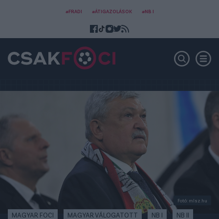
#FRADI
#ÁTIGAZOLÁSOK
#NB I
Fotó: mlsz.hu
MAGYAR FOCI
MAGYAR VÁLOGATOTT
NB I
NB II