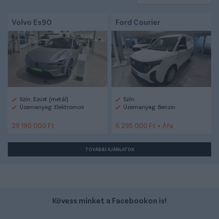
Volvo Es90
Ford Courier
Szín: Ezüst (metál)
Szín:
Üzemanyag: Elektromos
Üzemanyag: Benzin
29 190 000 Ft
6 295 000 Ft + Áfa
TOVÁBBI AJÁNLATOK
Kövess minket a Facebookon is!