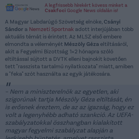
A legfrissebb hírekért kövess minket a
Csakfoci
Google News oldalán is!
A Magyar Labdarúgó Szövetség elnöke,
Csányi
Sándor
a
Nemzeti Sportnak
adott interjújában több
aktuális témát is érintett. Az MLSZ első embere
elmondta a véleményét
Mészöly Géza
eltiltásáról,
akit a Fegyelmi Bizottság 1+2 hónapra szóló
eltiltással sújtott a DVTK elleni bajnokit követően
tett "rasszista tartalmú nyilatkozata" miatt, amiben
a "feka" szót használta az egyik játékosára.
– Nem a miniszterelnök az egyetlen, aki
szigorúnak tartja Mészöly Géza eltiltását, én
is erősnek éreztem, de az az igazság, hogy ez
volt a legenyhébb adható szankció. Az UEFA-
szabályzatokkal összhangban kialakított
magyar fegyelmi szabályzat alapján a
legkisebb büntetés, amelyet rasszista