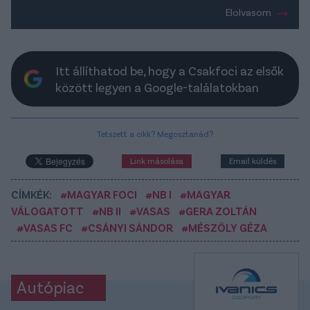
Elolvasom
Itt állíthatod be, hogy a Csakfoci az elsők
között legyen a Google-találatokban
Tetszett a cikk? Megosztanád?
Link másolása
Email küldés
CÍMKÉK:
#MAGYAR FOCI
#NB I
#MAGYAR
VÁLOGATOTT
#NB II
#VASAS
#GERA ZOLTÁN
#VASAS FC
#CSÁNYI SÁNDOR
#MÉSZÖLY GÉZA
Autópiac