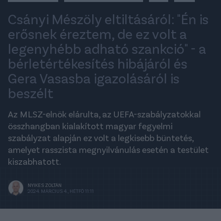
Csányi Mészöly eltiltásáról: "Én is
erősnek éreztem, de ez volt a
legenyhébb adható szankció" - a
bérletértékesítés hibájáról és
Gera Vasasba igazolásáról is
beszélt
Az MLSZ-elnök elárulta, az UEFA-szabályzatokkal
összhangban kialakított magyar fegyelmi
szabályzat alapján ez volt a legkisebb büntetés,
amelyet rasszista megnyilvánulás esetén a testület
kiszabhatott.
NYIKES ZOLTÁN
2024. MÁRCIUS 4., HÉTFŐ 11:11