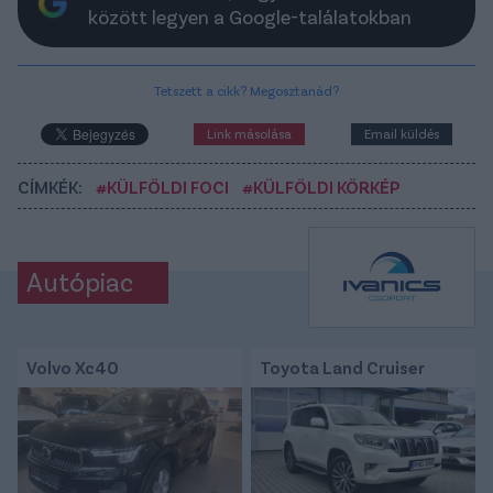
között legyen a Google-találatokban
Tetszett a cikk? Megosztanád?
Link másolása
Email küldés
CÍMKÉK:
#KÜLFÖLDI FOCI
#KÜLFÖLDI KÖRKÉP
Autópiac
Volvo Xc40
Toyota Land Cruiser