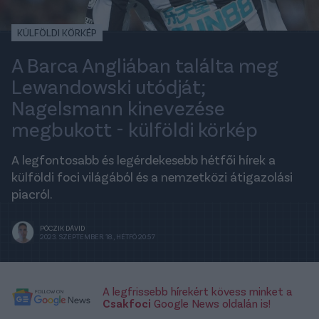
KÜLFÖLDI KÖRKÉP
A Barca Angliában találta meg
Lewandowski utódját;
Nagelsmann kinevezése
megbukott - külföldi körkép
A legfontosabb és legérdekesebb hétfői hírek a
külföldi foci világából és a nemzetközi átigazolási
piacról.
PÓCZIK DÁVID
2023. SZEPTEMBER 18., HÉTFŐ 20:57
A legfrissebb hírekért kövess minket a
Csakfoci
Google News oldalán is!