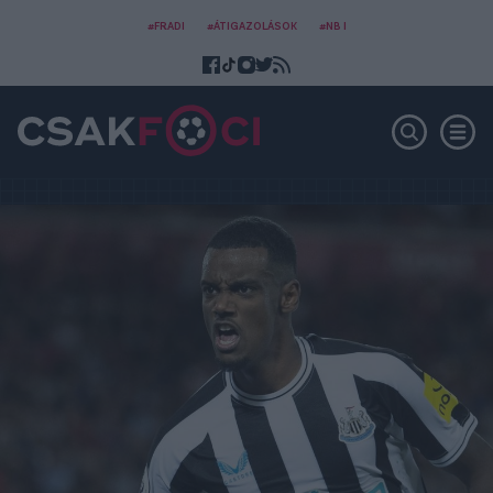
#FRADI
#ÁTIGAZOLÁSOK
#NB I