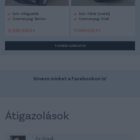
Szín: Világoskék
Szín: Fehér (metál)
Üzemanyag: Benzin
Üzemanyag: Dízel
12 689 000 Ft
17 999 000 Ft
TOVÁBBI AJÁNLATOK
Kövess minket a Facebookon is!
Átigazolások
Ex-Fradi