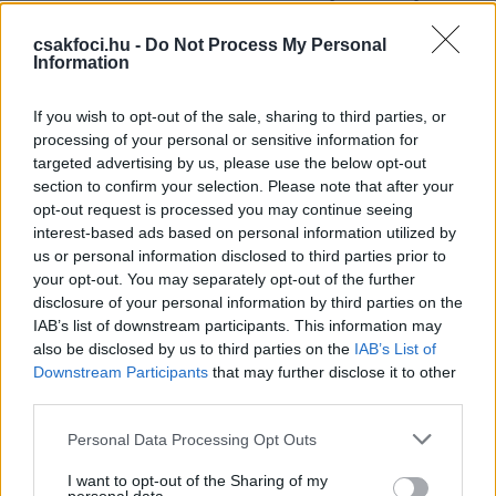
Annak ellenére, hogy Gimenezt 2025-ig szóló
szerződés köti a spanyol klubhoz, állítólag a
csakfoci.hu -
Do Not Process My Personal
Information
következő átigazolási időszakban mégis távozhat a
spanyol fővárosból.
If you wish to opt-out of the sale, sharing to third parties, or
Athletic Bilbao
: Az Aston Villa a Liverpoolhoz és a
processing of your personal or sensitive information for
targeted advertising by us, please use the below opt-out
Barcelonához hasonlóan szeretné leigazolni az
section to confirm your selection. Please note that after your
Athletic Bilbao 21 éves spanyol szélsőjét, Nico
opt-out request is processed you may continue seeing
Williamst, akinek jövő nyáron lejár a szerződése.
interest-based ads based on personal information utilized by
(Diario AS)
us or personal information disclosed to third parties prior to
your opt-out. You may separately opt-out of the further
Sevilla
: Papu Gomez az átigazolási időszak vége óta
disclosure of your personal information by third parties on the
továbbra is szabadon igazolható, miután
IAB’s list of downstream participants. This information may
meghiúsult a Monzához való szerződése. (Fabrizio
also be disclosed by us to third parties on the
IAB’s List of
Romano)
Downstream Participants
that may further disclose it to other
third parties.
OLASZORSZÁG
Please note that this website/app uses one or more Google
Personal Data Processing Opt Outs
Roma
: A Roma fontolgatja Álvaro Morata
services and may gather and store information including but
not limited to your visit or usage behaviour. You may click to
I want to opt-out of the Sharing of my
leigazolását az Atlético Madridtól, miután