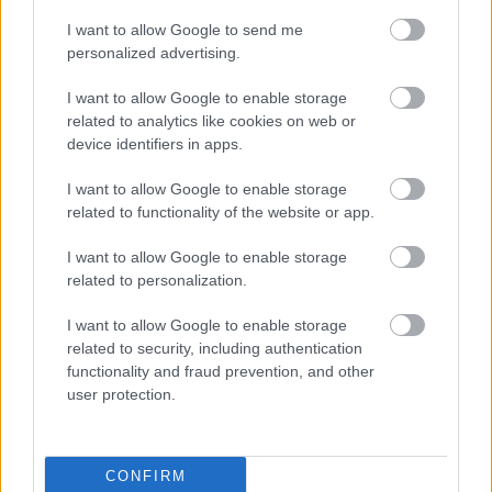
— Fabrizio Romano (@FabrizioRomano)
I want to allow Google to send me
personalized advertising.
September 18, 2023
NÉMETORSZÁG
I want to allow Google to enable storage
related to analytics like cookies on web or
Német válogatott:
A szövetség tárgyalt Julian
device identifiers in apps.
Nagelsmannal a szövetségi kapitányi poszt
I want to allow Google to enable storage
kapcsán, de nem sikerült megegyezniük a tréner
related to functionality of the website or app.
fizetését illetően. A nemzeti csapatnál "csak" 4 millió
eurót keresett volna évente, míg a bajoroknál 7 millió
I want to allow Google to enable storage
az éves bére. (Hivatalosan Nagelsmann még
related to personalization.
állományban maradt a Bayernnél, így minden
hónapban kapja a fizetését a müncheniektől. A
I want to allow Google to enable storage
Bayern ugyanis úgy gondolta, jobban jár majd, ha
related to security, including authentication
functionality and fraud prevention, and other
nem egyben kell nagy végkielégítést adnia, hanem
user protection.
csak addig fizeti az edzőt, amíg az nem talál
magának csapatot.) (Kicker)
Bayern München
: A Bayern München érdeklődik a
CONFIRM