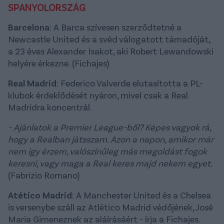
SPANYOLORSZÁG
Barcelona
: A Barca szívesen szerződtetné a
Newcastle United és a svéd válogatott támadóját,
a 23 éves Alexander Isakot, aki Robert Lewandowski
helyére érkezne. (Fichajes)
Real Madrid
: Federico Valverde elutasította a PL-
klubok érdeklődését nyáron, mivel csak a Real
Madridra koncentrál.
- Ajánlatok a Premier League-ből? Képes vagyok rá,
hogy a Realban játsszam. Azon a napon, amikor már
nem így érzem, valószínűleg más megoldást fogok
keresni, vagy maga a Real keres majd nekem egyet.
(Fabrizio Romano)
Atético Madrid
: A Manchester United és a Chelsea
is versenybe száll az Atlético Madrid védőjének, José
Maria Gimeneznek az aláírásáért - írja a Fichajes.