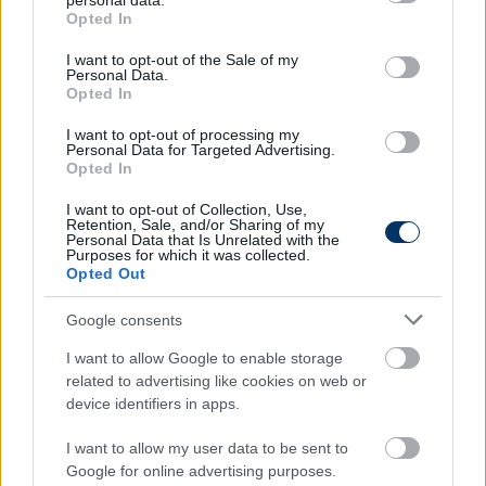
personal data.
grant or deny consent to Google and its third-party tags to
tárgyalásokat folytatott a 30 éves játékos
Opted In
use your data for below specified purposes in below Google
ügynökével. (Corriere dello Sport)
consent section.
I want to opt-out of the Sale of my
Personal Data.
Lazio
: A 33 éves olasz támadó, Ciro Immobile
Opted In
várhatóan marad a Lazio csapatánál, annak
ellenére, hogy ajánlatot kapott szaúdi kluboktól, az
I want to opt-out of processing my
Personal Data for Targeted Advertising.
Al-Shababtól és az Al-Wehdától is. (Corriere dello
Opted In
Sport)
I want to opt-out of Collection, Use,
Retention, Sale, and/or Sharing of my
AC Milan:
Zlatan Ibrahimović meglátogatta az AC
Personal Data that Is Unrelated with the
Purposes for which it was collected.
Milan edzését a Newcastle elleni BL-meccs előtt.
Opted Out
Zlatan Ibrahimović has joined AC Milan
Google consents
coach Stefano Pioli ahead of UCL game vs
I want to allow Google to enable storage
Newcastle 🔴⚫️🇸🇪
related to advertising like cookies on web or
device identifiers in apps.
This happens in the training session before
the game and after losing the Milano derby
I want to allow my user data to be sent to
on Saturday.
pic.twitter.com/gjUctQU2df
Google for online advertising purposes.