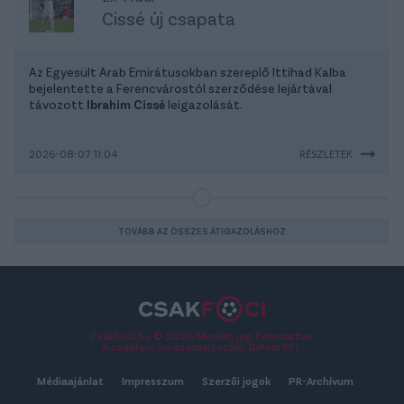
Cissé új csapata
Az Egyesült Arab Emirátusokban szereplő Ittihad Kalba
bejelentette a Ferencvárostól szerződése lejártával
távozott
Ibrahim Cissé
leigazolását.
2026-08-07 11:04
RÉSZLETEK
TOVÁBB AZ ÖSSZES ÁTIGAZOLÁSHOZ
Csakfoci.hu © 2026 Minden jog fenntartva.
A csakfoci.hu üzemeltetője: DrFoci Kft.
Médiaajánlat
Impresszum
Szerzői jogok
PR-Archívum