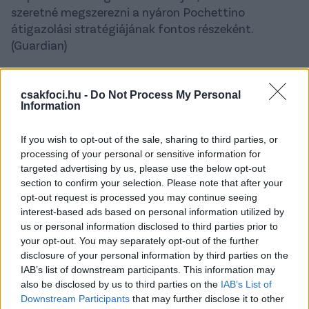
szeretné megszerezni a nyáron Pochettino
átigazolási stratégiájának fontos részeként.
(Guardian)
Crystal Palace:
A Palace 75 éves menedzsere, a
legendás Roy Hodgson közel áll ahhoz, hogy aláírja
csakfoci.hu -
Do Not Process My Personal
új, egyéves szerződését a klubbal. (Star)
Information
SPANYOLORSZÁG
If you wish to opt-out of the sale, sharing to third parties, or
processing of your personal or sensitive information for
Barcelona
: Fabrizio Romano szerint Deco 90
targeted advertising by us, please use the below opt-out
százalékban már elfogadta a katalánok ajánlatát,
section to confirm your selection. Please note that after your
így minden bizonnyal ő lesz a klub új
opt-out request is processed you may continue seeing
sportigazgatója, miután Mateu Alemany és Jordi
interest-based ads based on personal information utilized by
Cruyff is elhagyja a Barcát.
us or personal information disclosed to third parties prior to
your opt-out. You may separately opt-out of the further
Atlético Madrid / Real Madrid:
"Letépem a fejed!":
disclosure of your personal information by third parties on the
Volt csapattársára támadt a brutálisan kigyúrt
IAB’s list of downstream participants. This information may
also be disclosed by us to third parties on the
IAB’s List of
Fernando Torres - videó
Downstream Participants
that may further disclose it to other