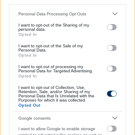
third parties.
Valencia
: Javi Guerra új, 2027-ig szóló szerződést
köt a klubbal, a 20 éves középpályás kivásárlási ára
Please note that this website/app uses one or more Google
Personal Data Processing Opt Outs
100 millió euró lesz.
services and may gather and store information including but
not limited to your visit or usage behaviour. You may click to
I want to opt-out of the Sharing of my
OLASZORSZÁG
personal data.
grant or deny consent to Google and its third-party tags to
Opted In
use your data for below specified purposes in below Google
Juventus
: Élnek az opcióval, így egy évvel
consent section.
I want to opt-out of the Sale of my
meghosszabbítják a rutinos brazil balbekk, Alex
Personal Data.
Sandro szerződését. (Matteo Moretto)
Opted In
I want to opt-out of processing my
Internazionale:
Az Inter előrehaladt tárgyalásokat
Personal Data for Targeted Advertising.
folytat a feltörekvő csatár, Mateo Retegui ügyében.
Opted In
A 24 éves argentin-olasz támadó már régóta a
I want to opt-out of Collection, Use,
Nerazzurri egyik fő célpontja, különösen azóta, hogy
Retention, Sale, and/or Sharing of my
Personal Data that Is Unrelated with the
az Anglia és Málta elleni Eb-selejtezőkön az olasz
Purposes for which it was collected.
válogatottban két góllal debütált a nemzetközi
Opted Out
porondon. Retegui a Boca Juniors játékosa, de
kölcsönben a szintén argentin Tigre együttesénél
Google consents
szerepel. 20 millió euró lehet majd az ára.
I want to allow Google to enable storage
(Tuttosport)