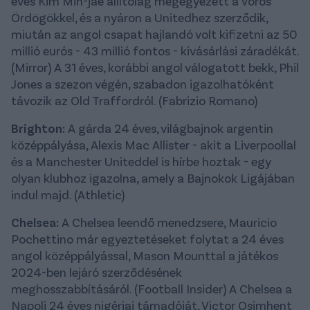
éves Kim Min-jae állítólag megegyezett a Vörös
Ördögökkel, és a nyáron a Unitedhez szerződik,
miután az angol csapat hajlandó volt kifizetni az 50
millió eurós - 43 millió fontos - kivásárlási záradékát.
(Mirror) A 31 éves, korábbi angol válogatott bekk, Phil
Jones a szezon végén, szabadon igazolhatóként
távozik az Old Traffordról. (Fabrizio Romano)
Brighton:
A gárda 24 éves, világbajnok argentin
középpályása, Alexis Mac Allister - akit a Liverpoollal
és a Manchester Uniteddel is hírbe hoztak - egy
olyan klubhoz igazolna, amely a Bajnokok Ligájában
indul majd. (Athletic)
Chelsea:
A Chelsea leendő menedzsere, Mauricio
Pochettino már egyeztetéseket folytat a 24 éves
angol középpályással, Mason Mounttal a játékos
2024-ben lejáró szerződésének
meghosszabbításáról. (Football Insider) A Chelsea a
Napoli 24 éves nigériai támadóját, Victor Osimhent