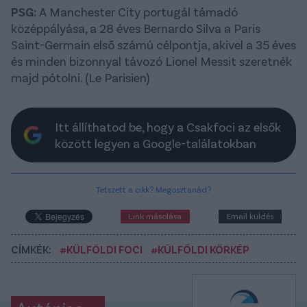
PSG:
A Manchester City portugál támadó
középpályása, a 28 éves Bernardo Silva a Paris
Saint-Germain első számú célpontja, akivel a 35 éves
és minden bizonnyal távozó Lionel Messit szeretnék
majd pótolni. (Le Parisien)
Itt állíthatod be, hogy a Csakfoci az elsők
között legyen a Google-találatokban
Tetszett a cikk? Megosztanád?
Link másolása
Email küldés
CÍMKÉK:
#KÜLFÖLDI FOCI
#KÜLFÖLDI KÖRKÉP