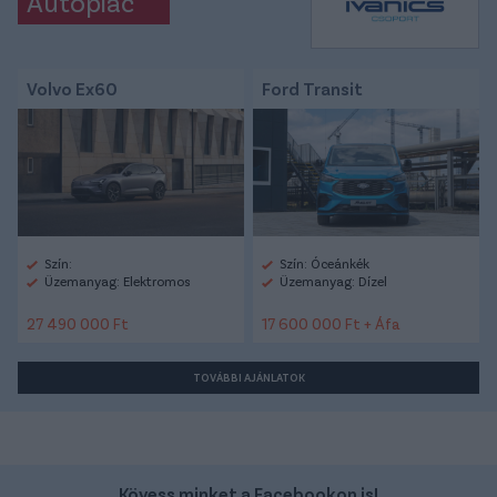
Autópiac
Volvo Ex60
Ford Transit
Szín:
Szín: Óceánkék
Üzemanyag: Elektromos
Üzemanyag: Dízel
27 490 000 Ft
17 600 000 Ft + Áfa
TOVÁBBI AJÁNLATOK
Kövess minket a Facebookon is!