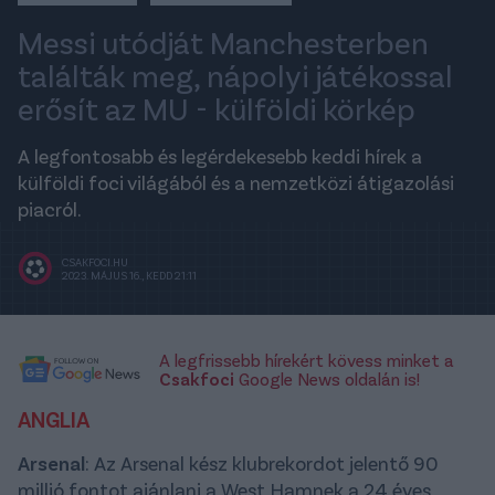
Messi utódját Manchesterben
találták meg, nápolyi játékossal
erősít az MU - külföldi körkép
A legfontosabb és legérdekesebb keddi hírek a
külföldi foci világából és a nemzetközi átigazolási
piacról.
CSAKFOCI.HU
2023. MÁJUS 16., KEDD 21:11
A legfrissebb hírekért kövess minket a
Csakfoci
Google News oldalán is!
ANGLIA
Arsenal
: Az Arsenal kész klubrekordot jelentő 90
millió fontot ajánlani a West Hamnek a 24 éves