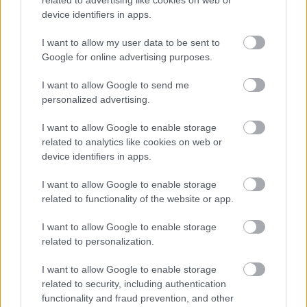
related to advertising like cookies on web or
device identifiers in apps.
NÉMETORSZÁG
I want to allow my user data to be sent to
Bayern München:
A Liverpoolból igazolt Sadio
Google for online advertising purposes.
Manénak és a Manchester City-től kölcsönvett Joao
Cancelónak sincs hosszú távú jövője a Bayernnél a
I want to allow Google to send me
Sky Deutschland szerint.
personalized advertising.
Borussia Dortmund
: Fabrizio Romano úgy tudja, a
I want to allow Google to enable storage
Real Madrid azért nem küldött még hivatalos
related to analytics like cookies on web or
device identifiers in apps.
ajánlatot a Dortmundnak Jude Bellinghamért, mert
tiszteletben tartja, hogy a csapat versenyben van a
I want to allow Google to enable storage
német bajnoki címért, és amíg ez nem zárul le, addig
related to functionality of the website or app.
nem akart bejelentkezni a játékosért. Igaz, a
személyes feltételeket illetően már megegyeztek a
I want to allow Google to enable storage
labdarúgóval. Az ajánlat mindenesetre készen áll, és
related to personalization.
legkésőbb két hét múlva meg is küldik azt a
I want to allow Google to enable storage
németeknek.
related to security, including authentication
functionality and fraud prevention, and other
RB Leipzig:
A Lipcsének megaproblémát jelenthet