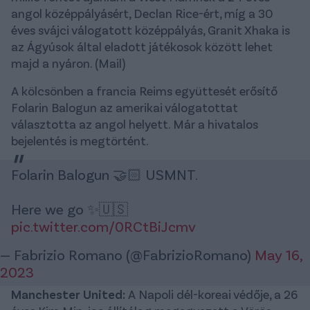
angol középpályásért, Declan Rice-ért, míg a 30
éves svájci válogatott középpályás, Granit Xhaka is
az Ágyúsok által eladott játékosok között lehet
majd a nyáron. (Mail)
A kölcsönben a francia Reims együttesét erősítő
Folarin Balogun az amerikai válogatottat
választotta az angol helyett. Már a hivatalos
bejelentés is megtörtént.
Folarin Balogun 🤝🏻 USMNT.
Here we go ✨🇺🇸
pic.twitter.com/0RCtBiJcmv
— Fabrizio Romano (@FabrizioRomano)
May 16,
2023
Manchester United:
A Napoli dél-koreai védője, a 26