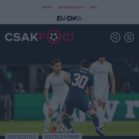
#FRADI
#ÁTIGAZOLÁSOK
#NB I
KÜLFÖLDI FOCI
KÜLFÖLDI KÖRKÉP