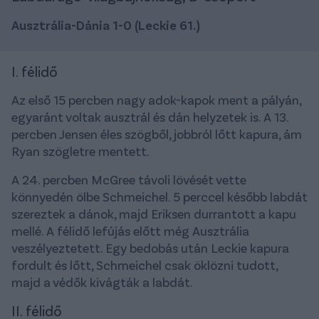
Ausztrália-Dánia 1-0 (Leckie 61.)
I. félidő
Az első 15 percben nagy adok-kapok ment a pályán,
egyaránt voltak ausztrál és dán helyzetek is. A 13.
percben Jensen éles szögből, jobbról lőtt kapura, ám
Ryan szögletre mentett.
A 24. percben McGree távoli lövését vette
könnyedén ölbe Schmeichel. 5 perccel később labdát
szereztek a dánok, majd Eriksen durrantott a kapu
mellé. A félidő lefújás előtt még Ausztrália
veszélyeztetett. Egy bedobás után Leckie kapura
fordult és lőtt, Schmeichel csak öklözni tudott,
majd a védők kivágták a labdát.
II. félidő