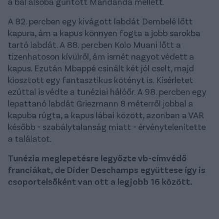
a bal alsóba gurított Mandanda mellett.
A 82. percben egy kivágott labdát Dembelé lőtt
kapura, ám a kapus könnyen fogta a jobb sarokba
tartó labdát. A 88. percben Kolo Muani lőtt a
tizenhatoson kívülről, ám ismét nagyot védett a
kapus. Ezután Mbappé csinált két jól cselt, majd
kiosztott egy fantasztikus kötényt is. Kísérletet
ezúttal is védte a tunéziai hálóőr. A 98. percben egy
lepattanó labdát Griezmann 8 méterről jobbal a
kapuba rúgta, a kapus lábai között, azonban a VAR
később - szabálytalanság miatt - érvénytelenítette
a találatot.
Tunézia meglepetésre legyőzte vb-címvédő
franciákat, de Dider Deschamps együttese így is
csoportelsőként van ott a legjobb 16 között.