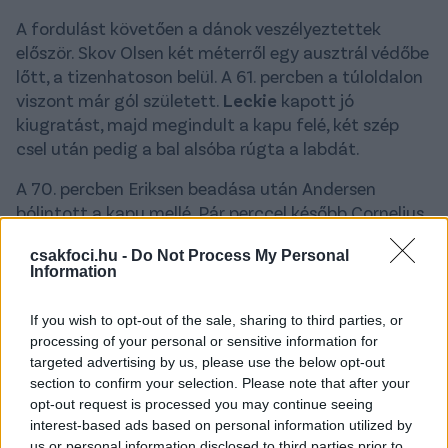
A fordulást követően a dánok veszélyeztettek
először. Skov Olsen két méterről egy ausztrál védőbe
lőtt, a tizenhatoson belül. A 61. percben a túloldalon
viszont már gól született.
Leckie
kapott jó
kiugratást, majd megindult a kapu felé, két szép
csel után pedig a bal alsóba rúgta a labdát.
A 70. percben Eriksen beadása után Andersen
bólintott a kapu mellé. Pár perccel később Cornelius
szintén fejjel próbálkozott, de ő sem talált kaput,
csakfoci.hu -
Do Not Process My Personal
hiába bólinthatott zavartalanul. A 89. percben előbb
Information
Dolberg lövését blokkolták a védők, majd Bah
ismétlése ment a kapu mellé.
If you wish to opt-out of the sale, sharing to third parties, or
processing of your personal or sensitive information for
Ausztrália ezzel a győzelemmel elcsípte a csoport
targeted advertising by us, please use the below opt-out
második helyét, és a franciák mögött ők jutottak
section to confirm your selection. Please note that after your
tovább a D-jelű négyesből.
opt-out request is processed you may continue seeing
interest-based ads based on personal information utilized by
Olvastad már?
us or personal information disclosed to third parties prior to