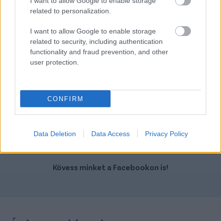
I want to allow Google to enable storage
related to personalization.
I want to allow Google to enable storage
related to security, including authentication
functionality and fraud prevention, and other
user protection.
Szín:
Szín: Szürke
Üzemanyag: Elektromos
Üzemanyag: Benzin
1 248 000 Ft
14 190 000 Ft
CONFIRM
TOVÁBBI AJÁNLATOK
Data Deletion
Data Access
Privacy Policy
Kövess minket a Facebookon is!