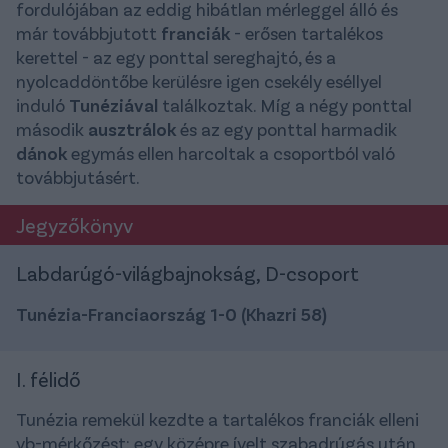
fordulójában az eddig hibátlan mérleggel álló és
már továbbjutott
franciák
- erősen tartalékos
kerettel - az egy ponttal sereghajtó, és a
nyolcaddöntőbe kerülésre igen csekély eséllyel
induló
Tunéziával
találkoztak. Míg a négy ponttal
második
ausztrálok
és az egy ponttal harmadik
dánok
egymás ellen harcoltak a csoportból való
továbbjutásért.
Jegyzőkönyv
Labdarúgó-világbajnokság, D-csoport
Tunézia-Franciaország 1-0 (Khazri 58)
I. félidő
Tunézia remekül kezdte a tartalékos franciák elleni
vb-mérkőzést: egy középre ívelt szabadrúgás után