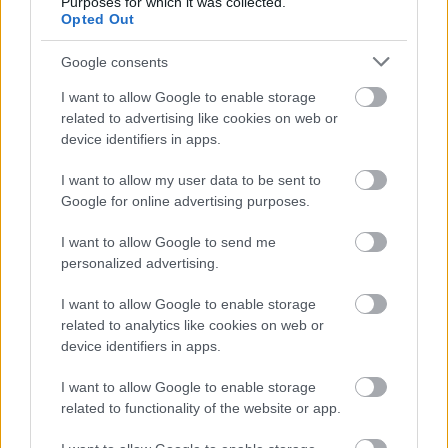
Purposes for which it was collected.
Opted Out
Itt állíthatod be, hogy a Csakfoci az elsők
Google consents
között legyen a Google-találatokban
I want to allow Google to enable storage
related to advertising like cookies on web or
device identifiers in apps.
Tetszett a cikk? Megosztanád?
I want to allow my user data to be sent to
Link másolása
Email küldés
Google for online advertising purposes.
CÍMKÉK:
#FOCI-VB
#FRANCIAORSZÁG
#DÁNIA
I want to allow Google to send me
#KATARI VB
#AUSZTRÁLIA
#TUNÉZIA
personalized advertising.
I want to allow Google to enable storage
related to analytics like cookies on web or
Autópiac
device identifiers in apps.
I want to allow Google to enable storage
related to functionality of the website or app.
Yamaha Neos
Volvo Xc40