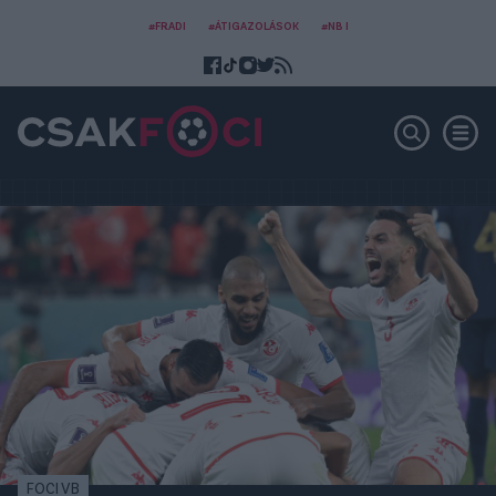
#FRADI
#ÁTIGAZOLÁSOK
#NB I
FOCI VB