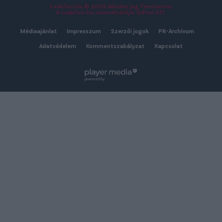
Csakfoci.hu © 2026 Minden jog fenntartva.
A csakfoci.hu üzemeltetője: DrFoci Kft.
Médiaajánlat
Impresszum
Szerzői jogok
PR-Archívum
Adatvédelem
Kommentszabályzat
Kapcsolat
powered by