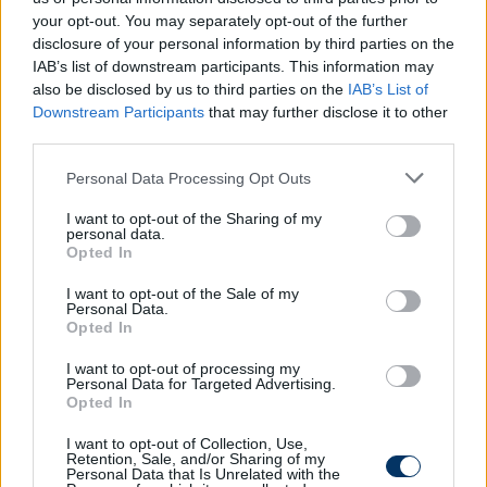
your opt-out. You may separately opt-out of the further
disclosure of your personal information by third parties on the
IAB’s list of downstream participants. This information may
also be disclosed by us to third parties on the
IAB’s List of
Downstream Participants
that may further disclose it to other
third parties.
Please note that this website/app uses one or more Google
Personal Data Processing Opt Outs
services and may gather and store information including but
not limited to your visit or usage behaviour. You may click to
I want to opt-out of the Sharing of my
personal data.
grant or deny consent to Google and its third-party tags to
Opted In
use your data for below specified purposes in below Google
consent section.
I want to opt-out of the Sale of my
Marca: Ronaldo megegyezett új
Personal Data.
klubjával, Katar mellett folytatja - itt
Opted In
vannak a szerződése részletei
I want to opt-out of processing my
Personal Data for Targeted Advertising.
Cristiano Ronaldo két és fél éves szerződést írhat alá
Opted In
és évente 200 millió euróval gazdagodhat.
I want to opt-out of Collection, Use,
Elolvasom
Retention, Sale, and/or Sharing of my
Personal Data that Is Unrelated with the