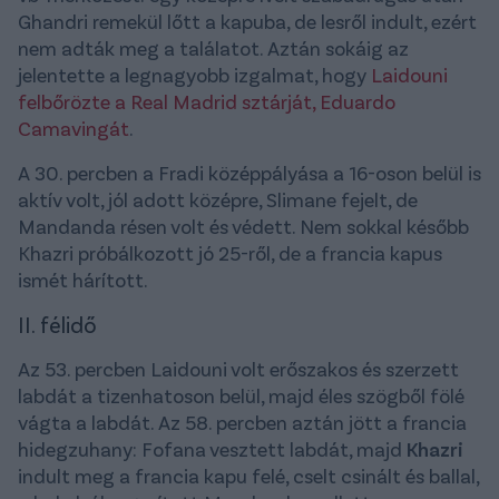
Ghandri remekül lőtt a kapuba, de lesről indult, ezért
nem adták meg a találatot. Aztán sokáig az
jelentette a legnagyobb izgalmat, hogy
Laidouni
felbőrözte a Real Madrid sztárját, Eduardo
Camavingát
.
A 30. percben a Fradi középpályása a 16-oson belül is
aktív volt, jól adott középre, Slimane fejelt, de
Mandanda résen volt és védett. Nem sokkal később
Khazri próbálkozott jó 25-ről, de a francia kapus
ismét hárított.
II. félidő
Az 53. percben Laidouni volt erőszakos és szerzett
labdát a tizenhatoson belül, majd éles szögből fölé
vágta a labdát. Az 58. percben aztán jött a francia
hidegzuhany: Fofana vesztett labdát, majd
Khazri
indult meg a francia kapu felé, cselt csinált és ballal,