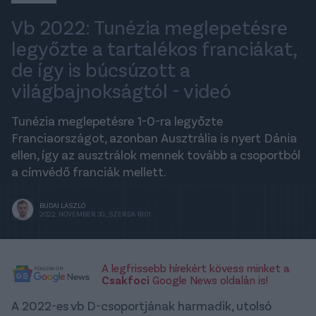
Vb 2022: Tunézia meglepetésre
legyőzte a tartalékos franciákat,
de így is búcsúzott a
világbajnokságtól - videó
Tunézia meglepetésre 1-0-ra legyőzte
Franciaországot, azonban Ausztrália is nyert Dánia
ellen, így az ausztrálok mennek tovább a csoportból
a címvédő franciák mellett.
BUDAI LÁSZLÓ
2022. NOVEMBER 30., SZERDA 18:01
A legfrissebb hírekért kövess minket a
Csakfoci
Google News oldalán is!
A 2022-es vb D-csoportjának harmadik, utolsó