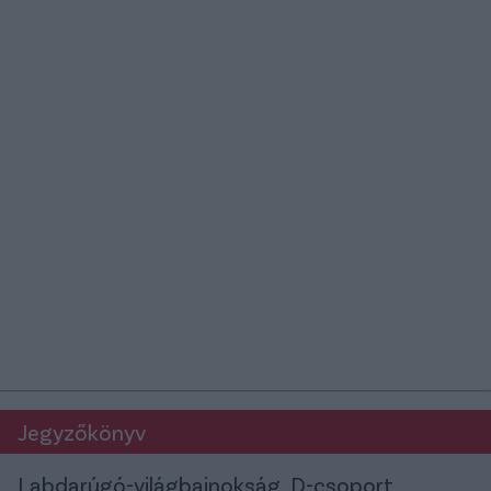
Jegyzőkönyv
Labdarúgó-világbajnokság, D-csoport