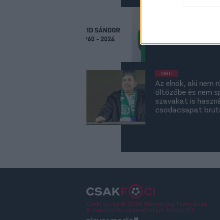
web or d
NB II
Gyász: Elhunyt az 
I want t
or app.
I want t
NB II
I want t
Az elnök, aki nem 
authenti
öltözőbe és nem s
szavakat is haszná
csodacsapat brutá
Csakfoci.hu © 2026 Minden jog fenntartva.
A csakfoci.hu üzemeltetője: DrFoci Kft.