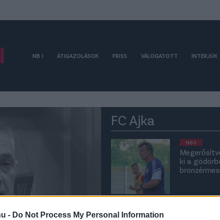
NB I
ÁTIGAZOLÁSOK
FRISS
VÁLOGATOTT
INTERJÚK
FC Ajka
NB II
Megerősítv
ki a gödörb
bronzérmese
NB II
A Vasas adh
hu -
Do Not Process My Personal Information