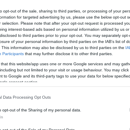
to opt-out of the sale, sharing to third parties, or processing of your per
formation for targeted advertising by us, please use the below opt-out s
lhunyt az Ajka
r selection. Please note that after your opt-out request is processed y
a
NB II
eing interest-based ads based on personal information utilized by us or
Az egyik le
disclosed to third parties prior to your opt-out. You may separately opt-
valaki az e
losure of your personal information by third parties on the IAB’s list of
munkájáról 
. This information may also be disclosed by us to third parties on the
IA
tás az NB II-ben: Azt az
Participants
that may further disclose it to other third parties.
i, akit egy hónapja kirúgtak
 that this website/app uses one or more Google services and may gath
KISVÁRDA
including but not limited to your visit or usage behaviour. You may click 
Élete leggó
érhet a ma
 to Google and its third-party tags to use your data for below specifi
ogle consent section.
vissza Magyarországra, NB II-
á - hivatalos
l Data Processing Opt Outs
NB II
NB II: "Szá
o opt-out of the Sharing of my personal data.
bennünket m
In
közleményt 
dt az NB II-ben a
vozó korábbi gólkirály -