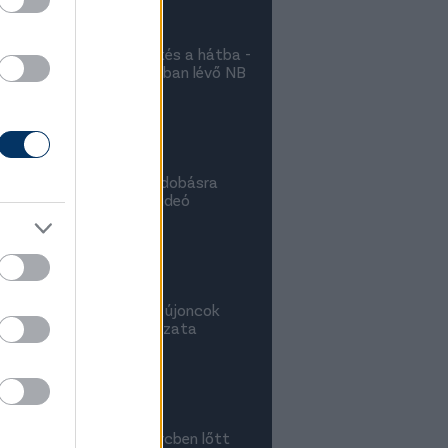
m a Vasastól", avagy kés a hátba -
szellemét hiányolja a bajban lévő NB
t
lanatok az NB II-ben: Bedobásra
cert az ETO-játékos - videó
nhat perc alatt eldőlt az újoncok
éget ért az Ajka jó sorozata
rábbi Fradi-kapus 80. percben lőtt