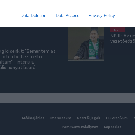
találata dö
evice identifiers in apps.
NB II-es csapat kapusedzője
o allow Google to enable storage related to functionality of the website
Data Deletion
Data Access
Privacy Policy
NB III
o allow Google to enable storage related to personalization.
NB III: Az ü
vezetőedző
o allow Google to enable storage related to security, including
rúg ki senkit: "Bementem az
cation functionality and fraud prevention, and other user protection.
portemberhez méltó
ltam" - interjú a
lis hanyatlásáról
Médiaajánlat
Impresszum
Szerzői jogok
PR-Archívum
Kommentszabályzat
Kapcsolat