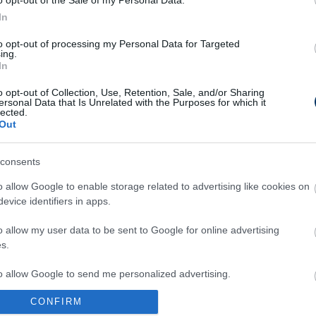
o opt-out of the Sale of my Personal Data.
In
NB II
"Mást várta
to opt-out of processing my Personal Data for Targeted
a fair play 
ing.
II-es csapa
In
thet ki a magyar gólgyáros -
ak az NB I-es csapatok
o opt-out of Collection, Use, Retention, Sale, and/or Sharing
ersonal Data that Is Unrelated with the Purposes for which it
lected.
NB II
Out
Röhejes pil
rúgta a zic
consents
s, lemondott az NB II-es klub
 a költségmegtakarítást
o allow Google to enable storage related to advertising like cookies on
ek" - közlemény
evice identifiers in apps.
NB II
NB II: Tize
csatája - v
o allow my user data to be sent to Google for online advertising
s.
őrnek a válogatott szünetben
Vidi NB II-es csapatot vert -
to allow Google to send me personalized advertising.
VIDEÓ
CONFIRM
NB II: A ko
o allow Google to enable storage related to analytics like cookies on