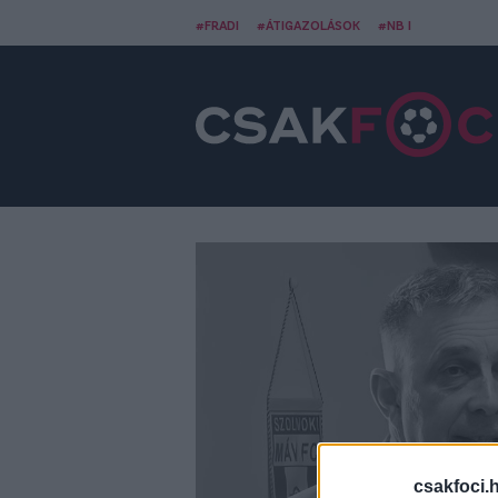
#FRADI
#ÁTIGAZOLÁSOK
#NB I
csakfoci.