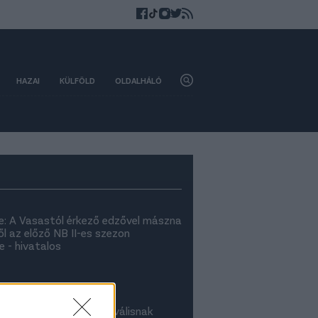
HAZAI
KÜLFÖLD
OLDALHÁLÓ
e: A Vasastól érkező edzővel mászna
ől az előző NB II-es szezon
 - hivatalos
at edzőt az NB II-es riválisnak