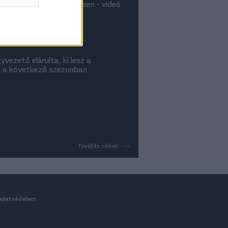
ntött a hétgólos meccsen - videó
gyvezető elárulta, ki lesz a
 a következő szezonban
További cikkek
Adatvédelem