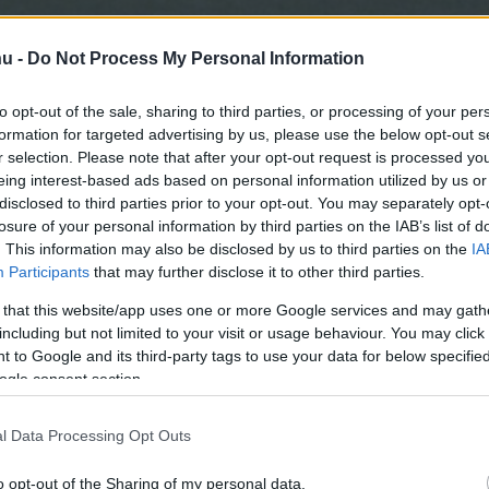
hu -
Do Not Process My Personal Information
to opt-out of the sale, sharing to third parties, or processing of your per
formation for targeted advertising by us, please use the below opt-out s
 szerezhetett volna a Győr
r selection. Please note that after your opt-out request is processed y
eing interest-based ads based on personal information utilized by us or
oki 21. percében, ám az ETO
disclosed to third parties prior to your opt-out. You may separately opt-
rben olyan rosszul találta el
losure of your personal information by third parties on the IAB’s list of
. This information may also be disclosed by us to third parties on the
IA
ül bedobással következhetett
Participants
that may further disclose it to other third parties.
 that this website/app uses one or more Google services and may gath
including but not limited to your visit or usage behaviour. You may click 
 to Google and its third-party tags to use your data for below specifi
ogle consent section.
rt kövess minket a
Csakfoci
Google News oldalán is!
Eze
l Data Processing Opt Outs
o opt-out of the Sharing of my personal data.