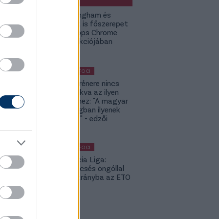
LIGHT
Jude Bellingham és
Budapest is főszerepet
kap a Topps Chrome
UCC kollekciójában
KÜLFÖLDI FOCI
A DVSC trénere nincs
hozzászokva az ilyen
meccsekhez: "A magyar
bajnokságban ilyenek
nincsenek" - edzői
értékelés
KÜLFÖLDI FOCI
Konferencia Liga:
Balszerencsés öngóllal
került hátrányba az ETO
- videó