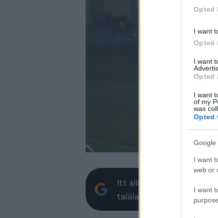
Opted 
I want t
Opted 
I want 
Advertis
Opted 
I want t
of my P
was col
Opted 
Google 
I want t
web or d
Itt állíthatod be, hogy a 
I want t
találatokban
purpose