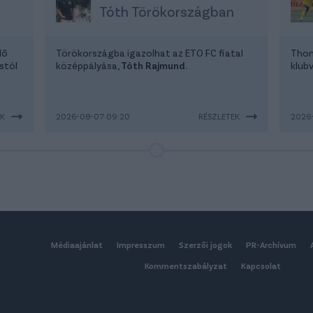
Tóth Törökországban
lő
Törökországba igazolhat az ETO FC fiatal
Thom
stól
középpályása,
Tóth Rajmund
.
klubv
EK
2026-08-07 09:20
RÉSZLETEK
2026
Médiaajánlat
Impresszum
Szerzői jogok
PR-Archívum
Kommentszabályzat
Kapcsolat