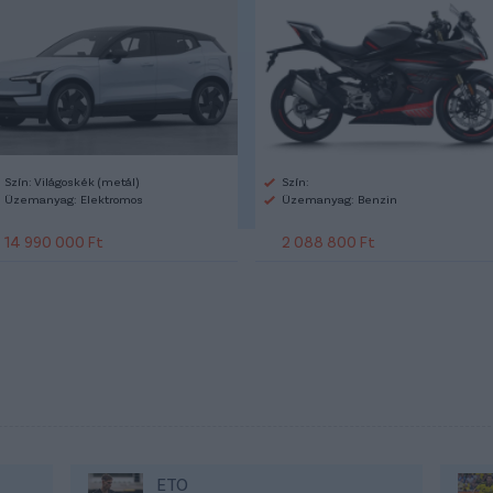
Szín: Világoskék (metál)
Szín:
Üzemanyag: Elektromos
Üzemanyag: Benzin
14 990 000 Ft
2 088 800 Ft
ETO