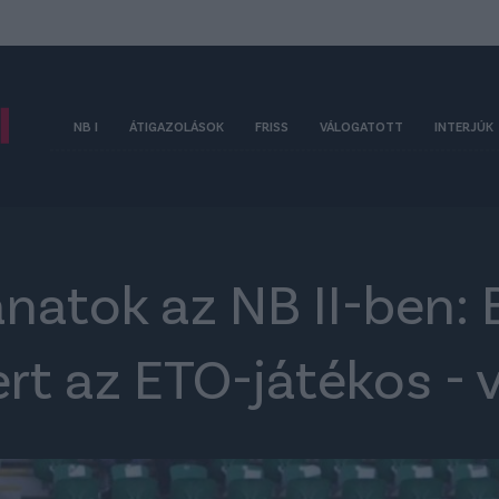
NB I
ÁTIGAZOLÁSOK
FRISS
VÁLOGATOTT
INTERJÚK
anatok az NB II-ben:
ert az ETO-játékos - 