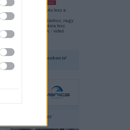
KÜLFÖLDI FOCI
KL: Ez kevés lesz a
Lokitól a
továbbjutáshoz, nagy
feltámadásra lesz
szükségük - videó
Kövess minket a Facebookon is!
Hyundai Inster