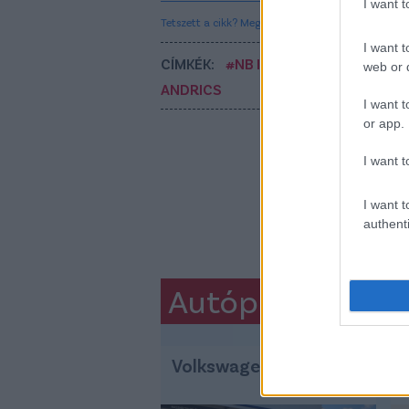
I want 
Tetszett a cikk? Megosztanád?
I want t
CÍMKÉK:
#NB II
#ETO
#ETO FC GY
web or d
ANDRICS
I want t
or app.
I want t
I want t
authenti
Autópiac
Volkswagen T-roc