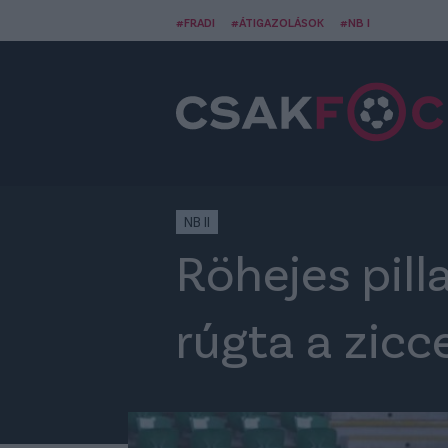
#FRADI
#ÁTIGAZOLÁSOK
#NB I
NB II
Röhejes pill
rúgta a zicc