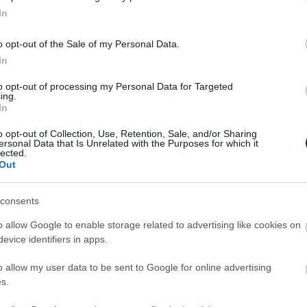
In
o opt-out of the Sale of my Personal Data.
In
to opt-out of processing my Personal Data for Targeted
ing.
In
o opt-out of Collection, Use, Retention, Sale, and/or Sharing
ersonal Data that Is Unrelated with the Purposes for which it
lected.
Out
consents
o allow Google to enable storage related to advertising like cookies on
evice identifiers in apps.
Csakfoci az elsők között legyen a Google-
o allow my user data to be sent to Google for online advertising
s.