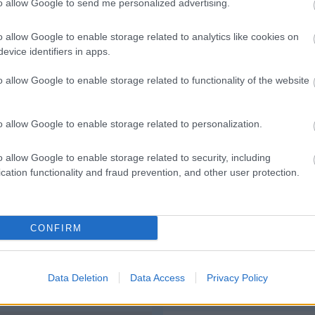
to allow Google to send me personalized advertising.
Link másolása
Email küldés
o allow Google to enable storage related to analytics like cookies on
ŐR
#ETO FC
#AJKA
#FC AJKA
#NEMANJA
evice identifiers in apps.
o allow Google to enable storage related to functionality of the website
o allow Google to enable storage related to personalization.
o allow Google to enable storage related to security, including
cation functionality and fraud prevention, and other user protection.
CONFIRM
Data Deletion
Data Access
Privacy Policy
Volvo Ex30
Cfmoto 450 Sr