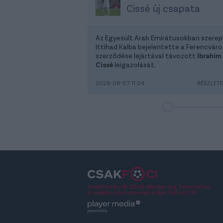
Cissé új csapata
Az Egyesült Arab Emirátusokban szerep
Ittihad Kalba bejelentette a Ferencváro
szerződése lejártával távozott
Ibrahim
Cissé
leigazolását.
2026-08-07 11:04
RÉSZLET
Csakfoci.hu © 2026 Minden jog fenntartva.
A csakfoci.hu üzemeltetője: DrFoci Kft.
powered by