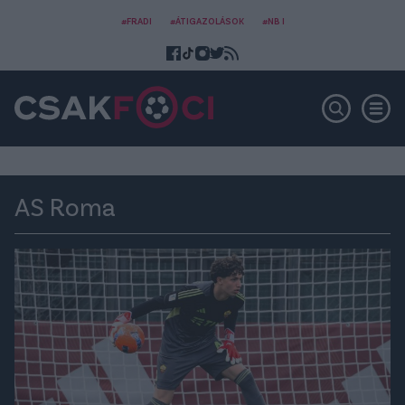
#FRADI
#ÁTIGAZOLÁSOK
#NB I
AS Roma