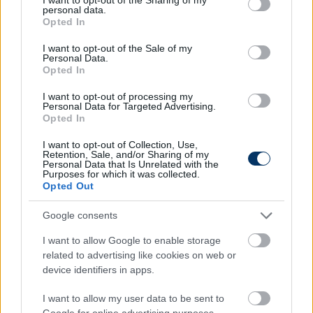
sztárklubhoz - hivatalos
personal data.
grant or deny consent to Google and its third-party tags to
Opted In
use your data for below specified purposes in below Google
consent section.
I want to opt-out of the Sale of my
Personal Data.
OLASZ FOCI
Opted In
Serie A: Puskás-díjra esélyes góllal
győzte le az újonc a Milant a
I want to opt-out of processing my
szezonnyitón - eredmények, videó
Personal Data for Targeted Advertising.
Opted In
I want to opt-out of Collection, Use,
Retention, Sale, and/or Sharing of my
OLASZ FOCI
Personal Data that Is Unrelated with the
Serie A: Dybala gólja döntött, a Roma
Purposes for which it was collected.
hozta a kötelezőt Velencében - videó
Opted Out
Google consents
I want to allow Google to enable storage
OLASZ FOCI
related to advertising like cookies on web or
Serie A: A Roma kiütötte Balogh
Botondékat, a magyar védő
device identifiers in apps.
összehozott egy 11-est - videó
I want to allow my user data to be sent to
Google for online advertising purposes.