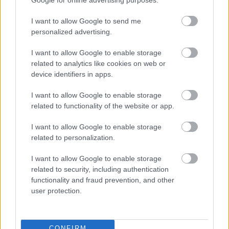
OLASZ FOCI
I want to allow Google to send me
Serie A: A 96. percben úszott el a Roma
personalized advertising.
első győzelme a szezonban - videó
I want to allow Google to enable storage
related to analytics like cookies on web or
device identifiers in apps.
ÁTIGAZOLÁSOK
Dárdai Bence olasz sztárcsapatot
I want to allow Google to enable storage
kosarazott ki a Wolfsburgért - ez a
related to functionality of the website or app.
csapat állt legközelebb a legkisebb
Dárdai-fiúhoz
I want to allow Google to enable storage
related to personalization.
OLASZ FOCI
Horror: Összeesett a játékos a Serie A-
I want to allow Google to enable storage
meccsen, azonnal félbeszakadt a
related to security, including authentication
találkozó - videó
functionality and fraud prevention, and other
user protection.
OLASZ FOCI
Balhé a római derbi előtt:
CONFIRM