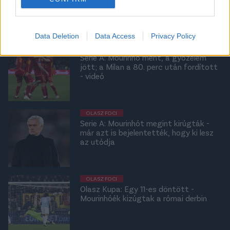
Összeverekedtek a két csapat
szurkolói - videó
Data Deletion
Data Access
Privacy Policy
OLASZ FOCI
Serie A: Mourinho ment, a győzelem
jött; a Milan a 80. perc után fordított
- videó
OLASZ FOCI
Serie A: Mourinhót megint kirúgták -
már azt is bejelentették, hogy ki lesz
az utódja
OLASZ FOCI
Olasz Kupa: Egy 11-es döntött -
Mourinhóék kizúgtak a római derbin