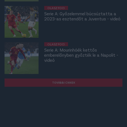
OLASZ FOCI
Serie A: Győzelemmel búcsúztatta a
2023-as esztendőt a Juventus - videó
OLASZ FOCI
Serie A: Mourinhóék kettős
emberelőnyben győzték le a Napolit -
videó
TOVÁBBI CIKKEK