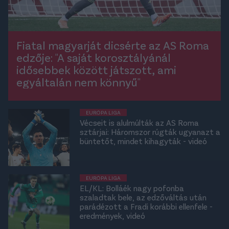
Fiatal magyarját dicsérte az AS Roma
edzője: "A saját korosztályánál
idősebbek között játszott, ami
egyáltalán nem könnyű"
EURÓPA LIGA
Vécseit is alulmúlták az AS Roma
sztárjai: Háromszor rúgták ugyanazt a
büntetőt, mindet kihagyták - videó
EURÓPA LIGA
EL/KL: Bolláék nagy pofonba
szaladtak bele, az edzőváltás után
parádézott a Fradi korábbi ellenfele -
eredmények, videó