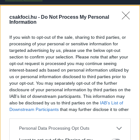
OLASZ FOCI
Serie A: Az elfeledett volt
csakfoci.hu -
Do Not Process My Personal
csapatkapitány hősies gólja döntötte
Information
el a római derbit - videó
If you wish to opt-out of the sale, sharing to third parties, or
processing of your personal or sensitive information for
UTÁNPÓTLÁS
targeted advertising by us, please use the below opt-out
Nagyszerű bemutatkozás után
section to confirm your selection. Please note that after your
kényszerpihenőn az olasz sztárcsapat
opt-out request is processed you may continue seeing
magyar játékosa: "Lett volna
interest-based ads based on personal information utilized by
lehetőség arra, hogy várjunk ezzel a
us or personal information disclosed to third parties prior to
téli szünetig, de..."
your opt-out. You may separately opt-out of the further
UTÁNPÓTLÁS
disclosure of your personal information by third parties on the
Kapott gól nélkül kezdett a
IAB’s list of downstream participants. This information may
Juventusban és az AS Romában is egy
also be disclosed by us to third parties on the
IAB’s List of
magyar kapustehetség
Downstream Participants
that may further disclose it to other
third parties.
Please note that this website/app uses one or more Google
Personal Data Processing Opt Outs
ÁTIGAZOLÁSOK
services and may gather and store information including but
Újabb magyar játékos igazolt olasz
not limited to your visit or usage behaviour. You may click to
I want to opt-out of the Sharing of my