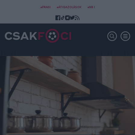
#FRADI
#ÁTIGAZOLÁSOK
#NB I