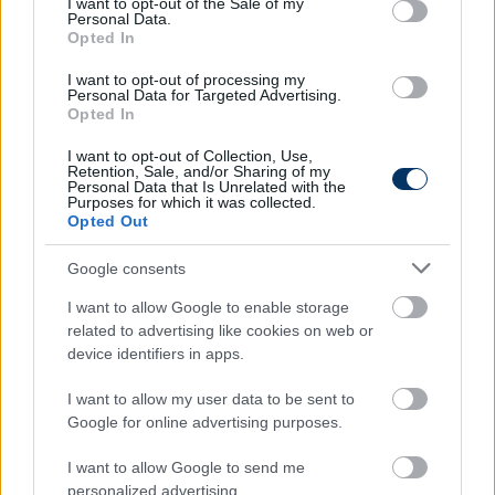
zsíros foltok takarítása közben kárt teszünk benne.
I want to opt-out of the Sale of my
Personal Data.
Opted In
Fürdőszoba
I want to opt-out of processing my
A fürdő is egy olyan helyiség, ahol a funkcionalitás
Personal Data for Targeted Advertising.
Opted In
szinte létkérdés. Itt
a legfontosabb szempont a
higiénia,
ezért mindenképpen könnyen tisztítható
I want to opt-out of Collection, Use,
Retention, Sale, and/or Sharing of my
felületeket célszerű létrehoznunk, de a napi rutin
Personal Data that Is Unrelated with the
gördülékenysége érdekében a szoba
berendezésére
Purposes for which it was collected.
Opted Out
is érdemes figyelmet fordítanunk.
Google consents
Mindenképpen szükség lesz tárolóhelyre –
választhatjuk a nyitott polcos megoldásokat, ha
I want to allow Google to enable storage
pedig a minimalizmus hívei vagyunk, használjunk
related to advertising like cookies on web or
zárható szekrényeket, melyekben az ajtó mögött
device identifiers in apps.
elrejthetjük a mindennap használt, könnyen
I want to allow my user data to be sent to
kaotikus helyzetet előidéző apróságokat. A
Google for online advertising purposes.
biztonságunkra is érdemes odafigyelni, ezért
lehetőség szerint
válasszunk csúszásmentes
I want to allow Google to send me
burkolatokat és könnyen száradó felületeket,
personalized advertising.