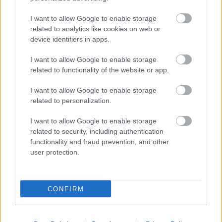
különösen akkor, ha idősebb rokonokkal vagy
gyerekekkel élünk együtt.
I want to allow Google to enable storage
related to analytics like cookies on web or
Kamra
device identifiers in apps.
I want to allow Google to enable storage
A spájz, vagy tárolóhelyiség minden lakástulajdonos
related to functionality of the website or app.
álma, hiszen segítségével rengeteg helyet
szabadíthatunk fel a konyhában – és persze az
I want to allow Google to enable storage
egyéb helyiségekben is.
Ez az a szoba, ahol az
related to personalization.
esztétikum tényleg másodlagos:
itt nem
fogadunk vendégeket, és mi is keveset
I want to allow Google to enable storage
tartózkodunk itt, ezért a berendezése során a jól
related to security, including authentication
functionality and fraud prevention, and other
szervezettség, a praktikum lebegjen a szemünk
user protection.
előtt. A polcokat itt is érdemes lehet egy
zománcfesték segítségével tartósabbá tenni, hiszen
a kamrában tárolt lekvárok vagy éppen a
CONFIRM
háztartásban használt vegyszerek foltokat
hagyhatnak rajta, amit valószínűleg szeretnénk
elkerülni.