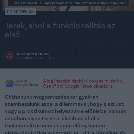
Rustic kitchen details. Empty pans and pans in the kitchen close-up and copy space.
PR-ARCHÍVUM
Terek, ahol a funkcionalitás az
első
TÁMOGATOTT TARTALOM
2025. JÚNIUS 24., KEDD 17:30
A legfrissebb hírekért kövess minket a
Csakfoci
Google News oldalán is!
Otthonunk megtervezésekor gyakran
szembesülünk azzal a dilemmával, hogy a stílust
vagy a praktikumot helyezzük-e előtérbe. Vannak
azonban olyan terek a lakásban, ahol a
funkcionalitás nem csupán előny, hanem
elengedhetetlen szempont is – itt a kényelem és