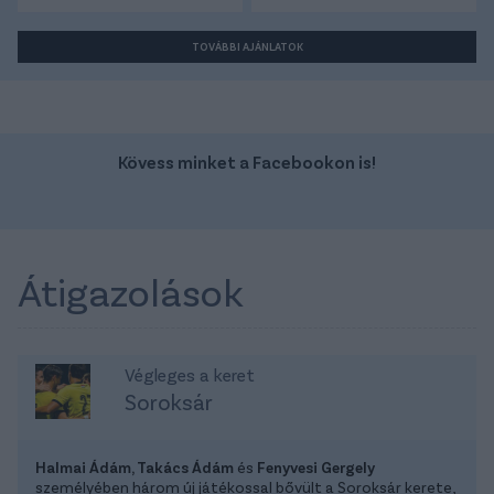
TOVÁBBI AJÁNLATOK
Kövess minket a Facebookon is!
Átigazolások
Végleges a keret
Soroksár
Halmai Ádám, Takács Ádám
és
Fenyvesi Gergely
személyében három új játékossal bővült a Soroksár kerete,