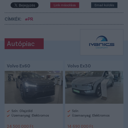
Link másolása
Email küldés
CÍMKÉK:
#PR
Autópiac
Volvo Ex60
Volvo Ex30
Szín: Olajzöld
Szín:
Üzemanyag: Elektromos
Üzemanyag: Elektromos
24 500 000 Ft
14 690 000 Ft