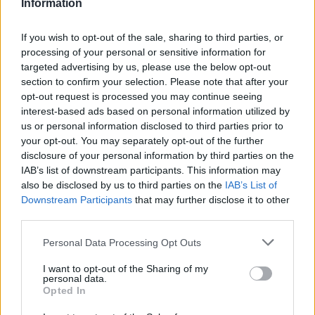
legfontosabb természetesen a konyhabútor,
Information
melyben fiókok, polcok és zárt szekrények is helyet
kapnak, illetve az ebben tárolt edények, eszközök
If you wish to opt-out of the sale, sharing to third parties, or
okos és logikus elrendezése. Ezen kívül azonban a
processing of your personal or sensitive information for
targeted advertising by us, please use the below opt-out
konyhapult és az asztal tisztántartásáról is
section to confirm your selection. Please note that after your
gondoskodnunk kell, ha szeretnénk hogy a konyha
opt-out request is processed you may continue seeing
mindig szép maradjon, és használhatóságát hosszú
interest-based ads based on personal information utilized by
ideig megőrizze.
us or personal information disclosed to third parties prior to
your opt-out. You may separately opt-out of the further
Ennek érdekében
válasszunk strapabíró, vízálló
disclosure of your personal information by third parties on the
felületeket, melyek karbantartásával nem kell
IAB’s list of downstream participants. This information may
foglalkozni.
Ez persze nem azt jelenti, hogy a fa
also be disclosed by us to third parties on the
IAB’s List of
bútorokat el kell felejtenünk: ebből az anyagból
Downstream Participants
that may further disclose it to other
készülnek a legszebb pultok és szekrények,
third parties.
megfelelő kezelésük azonban soha ne maradjon el.
Please note that this website/app uses one or more Google
Personal Data Processing Opt Outs
Ebben nagy segítséget nyújthat egy jó minőségű
services and may gather and store information including but
zománcfesték
, ami nem csupán a mechanikai
not limited to your visit or usage behaviour. You may click to
I want to opt-out of the Sharing of my
personal data.
sérüléseknek, de a tisztítószereknek, vegyszereknek
grant or deny consent to Google and its third-party tags to
Opted In
use your data for below specified purposes in below Google
is ellenáll, így nem kell amiatt aggódnunk, hogy a
consent section.