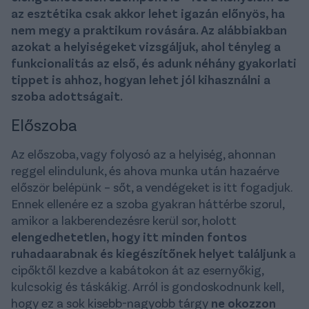
az esztétika csak akkor lehet igazán előnyös, ha
nem megy a praktikum rovására. Az alábbiakban
azokat a helyiségeket vizsgáljuk, ahol tényleg a
funkcionalitás az első, és adunk néhány gyakorlati
tippet is ahhoz, hogyan lehet jól kihasználni a
szoba adottságait.
Előszoba
Az előszoba, vagy folyosó az a helyiség, ahonnan
reggel elindulunk, és ahova munka után hazaérve
először belépünk – sőt, a vendégeket is itt fogadjuk.
Ennek ellenére ez a szoba gyakran háttérbe szorul,
amikor a lakberendezésre kerül sor, holott
elengedhetetlen, hogy itt minden fontos
ruhadaarabnak és kiegészítőnek helyet találjunk
a
cipőktől kezdve a kabátokon át az esernyőkig,
kulcsokig és táskákig. Arról is gondoskodnunk kell,
hogy ez a sok kisebb-nagyobb tárgy
ne okozzon