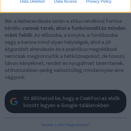
Data Deletion
Data Access
Privacy Policy
A praktikum a kényelmet szolgálja
Bár a lakberendezés során a stílus rendkívül fontos
kérdés,
vannak terek, ahol a funkcionalitás minden
mást felülír.
Az előszoba, a konyha, a fürdőszoba
vagy a kamra mind olyan helyiségek, ahol a jól
átgondolt elrendezés és a praktikus megoldások
nemcsak megkönnyítik a hétköznapokat, de hosszú
távon kényelmet, rendet és nyugalmat teremtenek,
otthonunkban pedig valószínűleg mindannyian erre
vágyunk.
Itt állíthatod be, hogy a Csakfoci az elsők
között legyen a Google-találatokban
Tetszett a cikk? Megosztanád?