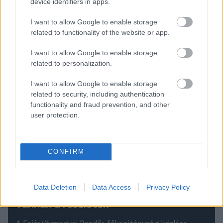
device identifiers in apps.
labdarúgóként végzett tevékenységtől.
I want to allow Google to enable storage
Olvastad már?
related to functionality of the website or app.
I want to allow Google to enable storage
related to personalization.
I want to allow Google to enable storage
related to security, including authentication
functionality and fraud prevention, and other
user protection.
CONFIRM
Vérző és évekre eltiltott játékosok, a
rendőrség adott tájékoztatást a
Data Deletion
Data Access
Privacy Policy
botrányos magyar focimeccsről - itt
vannak a részletek
A Fejér Vármegyei Rendőr-főkapitányság közlése