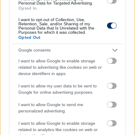
viszonylag hamar szétválasztottak minket. Az
Personal Data for Targeted Advertising.
Opted In
öltözőbe menet még utánam jött, hogy
megbeszéljük a dolgokat, de azt akkor
I want to opt-out of Collection, Use,
elutasítottam. Majd utána később felhívott, és
Retention, Sale, and/or Sharing of my
Personal Data that Is Unrelated with the
elnézést kért, sikerült mindent megbeszélnünk.
Purposes for which it was collected.
Opted Out
Nagyon erősnek gondolom a hároméves eltiltást és
a rendőrségi feljelentést, hiszen nem történt komoly
Google consents
verekedés. Szeretném folytatni a pályafutásomat,
biztosan nem hagyom így abba a labdarúgást,
I want to allow Google to enable storage
addig is külön edzéseket végzek
- mondta a
related to advertising like cookies on web or
device identifiers in apps.
portálnak Lólé Ferenc.
A napokban egy másik balhéról
is beszámoltunk
a
I want to allow my user data to be sent to
Google for online advertising purposes.
magyar labdarúgás berkein belül: tömegverekedés
miatt félbeszakadt Dunaújvárosban a DLSZ
I want to allow Google to send me
Alapszakasz Diablo Csoport 2. fordulójában
personalized advertising.
megrendezett Szöglet FC–Testvérek találkozó, amit
követően a Testvérek csapatából 12 játékost öt (!),
I want to allow Google to enable storage
egy edzőt pedig hat (!) évre tiltottak el minden
related to analytics like cookies on web or