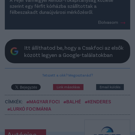
szerint egy férfit kórházba szállítottak a
félbeszakadt dunaújvárosi mérkőzésről.
Elolvasom
Itt állíthatod be, hogy a Csakfoci az elsők
között legyen a Google-találatokban
Tetszett a cikk? Megosztanád?
Link másolása
Email küldés
CÍMKÉK:
#MAGYAR FOCI
#BALHÉ
#KENDERES
#LURKÓ FOCIMÁNIA
Autópiac