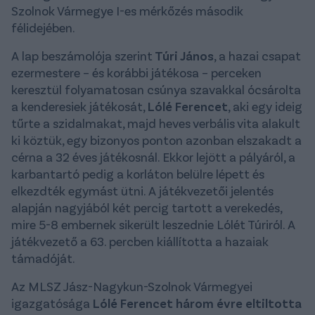
Szolnok Vármegye I-es mérkőzés második
félidejében.
A lap beszámolója szerint
Túri János
, a hazai csapat
ezermestere – és korábbi játékosa – perceken
keresztül folyamatosan csúnya szavakkal ócsárolta
a kenderesiek játékosát,
Lólé Ferencet
, aki egy ideig
tűrte a szidalmakat, majd heves verbális vita alakult
ki köztük, egy bizonyos ponton azonban elszakadt a
cérna a 32 éves játékosnál. Ekkor lejött a pályáról, a
karbantartó pedig a korláton belülre lépett és
elkezdték egymást ütni. A játékvezetői jelentés
alapján nagyjából két percig tartott a verekedés,
mire 5-8 embernek sikerült leszednie Lólét Túriról. A
játékvezető a 63. percben kiállította a hazaiak
támadóját.
Az MLSZ Jász-Nagykun-Szolnok Vármegyei
igazgatósága
Lólé Ferencet három évre eltiltotta