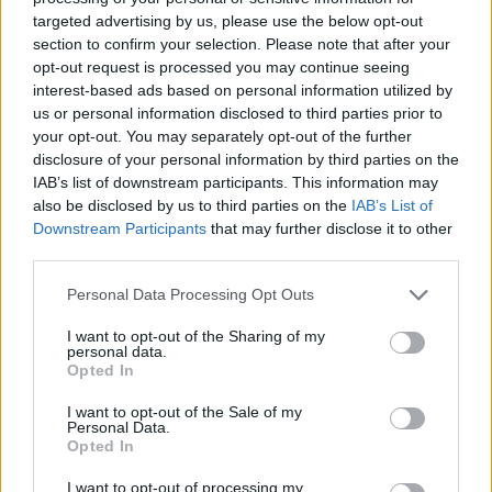
szokásunk elküldeni játékost, így Ferit sem fogjuk,
targeted advertising by us, please use the below opt-out
de az ő döntése lesz, hogy itt marad-e nálunk
section to confirm your selection. Please note that after your
edzeni, vagy sem. Természetesen próbálunk
opt-out request is processed you may continue seeing
fellebbezni az ítélet ellen, a szövetség pedig majd
interest-based ads based on personal information utilized by
eldönti, hogy elfogadják-e
- nyilatkozta
Mikes
us or personal information disclosed to third parties prior to
your opt-out. You may separately opt-out of the further
Krisztián
, a Kenderesi VSI szakosztályvezetője.
disclosure of your personal information by third parties on the
– Huszonötéves pályafutásom alatt még nem
IAB’s list of downstream participants. This information may
also be disclosed by us to third parties on the
IAB’s List of
történt velem ilyen. Gyengén sikerült a mérkőzés,
Downstream Participants
that may further disclose it to other
nagy volt már a feszültség a pályán, Túri János alpári
third parties.
módon többször is beszólt nekem a pályára.
Próbáltam őt csitítani, de egyre csak durvább lett a
Please note that this website/app uses one or more Google
Personal Data Processing Opt Outs
helyzet. Ezt követően pedig édesanyámra és
services and may gather and store information including but
not limited to your visit or usage behaviour. You may click to
I want to opt-out of the Sharing of my
származásomra tett megjegyzést, amit már nem
personal data.
grant or deny consent to Google and its third-party tags to
tudtam tolerálni. Nagyon rosszul esett ez tőle, hiszen
Opted In
use your data for below specified purposes in below Google
baráti kapcsolatban voltunk, ráadásul édesanyám
consent section.
I want to opt-out of the Sale of my
most betegeskedik is, emiatt különösen rosszul
Personal Data.
érintett. Belépett a korláton belülre, és ekkor
Opted In
kezdtünk el dulakodni. Ütésváltás nem történt, és
I want to opt-out of processing my