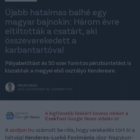
Újabb hatalmas balhé egy
magyar bajnokin: Három évre
eltiltották a csatárt, aki
összeverekedett a
karbantartóval
Pályabetiltást és 50 ezer forintos pénzbüntetést is
kiszabtak a megyei első osztályú Kenderesre.
PÓCZIK DÁVID
2023. SZEPTEMBER 30., SZOMBAT 13:41
A legfrissebb hírekért kövess minket a
Csakfoci
Google News oldalán is!
A
szoljon.hu
számolt be róla, hogy verekedés tört ki a
hétvégi
Kenderes–Lurkó Focimánia
Jász-Nagykun-