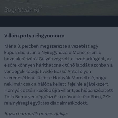
Villám potya éhgyomorra
Már a 3. percben megszerezte a vezetést egy
kapushiba után a Nyíregyháza a Monor ellen: a
hazaiak részéről Gulyás végzett el szabadrúgást, az
elsőre könnyen háríthatónak tűnő labdát azonban a
vendégek kapuját védő Bozsó Antal olyan
szerencsétlenül ütötte Hornyák Marcell elé, hogy
neki már csak a hálóba kellett fejelnie a játékszert.
Hornyák aztán később újra villant, és hiába szépített
Tóth Barna vendégrészről a második félidőben, 2-1-
re a nyírségi együttes diadalmaskodott.
Bozsó harmadik perces bakija: