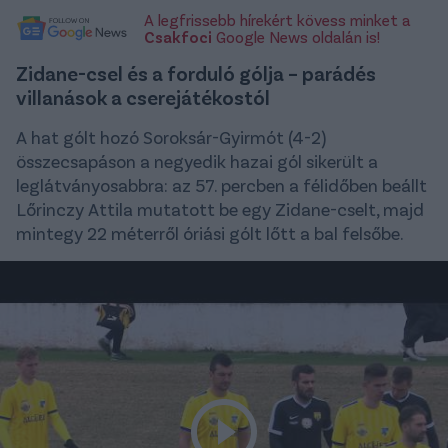
A legfrissebb hírekért kövess minket a
Csakfoci
Google News oldalán is!
Zidane-csel és a forduló gólja – parádés
villanások a cserejátékostól
A hat gólt hozó Soroksár-Gyirmót (4-2)
összecsapáson a negyedik hazai gól sikerült a
leglátványosabbra: az 57. percben a félidőben beállt
Lőrinczy Attila mutatott be egy Zidane-cselt, majd
mintegy 22 méterről óriási gólt lőtt a bal felsőbe.