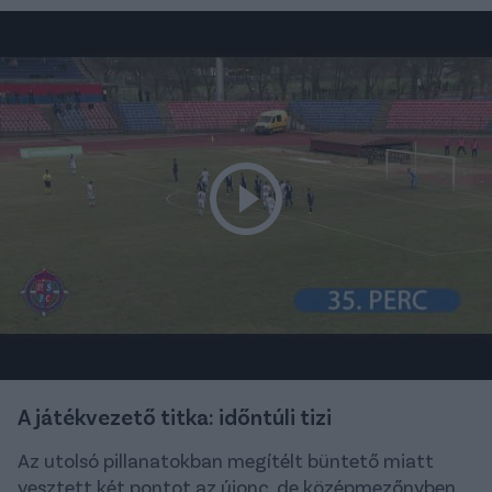
A játékvezető titka: időntúli tizi
Az utolsó pillanatokban megítélt büntető miatt
vesztett két pontot az újonc, de középmezőnyben