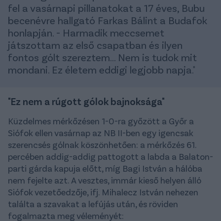
fel a vasárnapi pillanatokat a 17 éves, Bubu
becenévre hallgató Farkas Bálint a Budafok
honlapján. - Harmadik meccsemet
játszottam az első csapatban és ilyen
fontos gólt szereztem... Nem is tudok mit
mondani. Ez életem eddigi legjobb napja."
"Ez nem a rúgott gólok bajnoksága"
Küzdelmes mérkőzésen 1-0-ra győzött a Győr a
Siófok ellen vasárnap az NB II-ben egy igencsak
szerencsés gólnak köszönhetően: a mérkőzés 61.
percében addig-addig pattogott a labda a Balaton-
parti gárda kapuja előtt, míg Bagi István a hálóba
nem fejelte azt. A vesztes, immár kieső helyen álló
Siófok vezetőedzője, ifj. Mihalecz István nehezen
találta a szavakat a lefújás után, és röviden
fogalmazta meg véleményét: