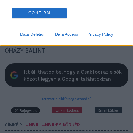
Miskei Attilát – értesüléseinket hétfő délután a klub
is megerősítette. Pedig a dorogiak győzelemmel
CONFIRM
kezdték az idényt, ám a Budafok elleni siker után
sorozatban a Soroksártól, a Gyirmóttól és a
Kazincbarcikától is kikaptak. Miskei helyét
Data Deletion
Data Access
Privacy Policy
ideiglenesen Balogh Pál sportigazgató veszi át.
ÓHÁZY BÁLINT
Itt állíthatod be, hogy a Csakfoci az elsők
között legyen a Google-találatokban
Tetszett a cikk? Megosztanád?
Link másolása
Email küldés
CÍMKÉK:
#NB II
#NB II-ES KÖRKÉP