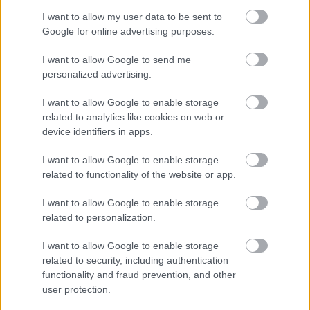
I want to allow my user data to be sent to
Google for online advertising purposes.
I want to allow Google to send me
personalized advertising.
I want to allow Google to enable storage
related to analytics like cookies on web or
device identifiers in apps.
I want to allow Google to enable storage
related to functionality of the website or app.
I want to allow Google to enable storage
related to personalization.
I want to allow Google to enable storage
A dorogi tulaj házon belül intézte
related to security, including authentication
functionality and fraud prevention, and other
8 hónapnyi közös munka és 29 szerzett pont után
user protection.
menesztették a 14. helyezett Dorog vezetőedzőjét,