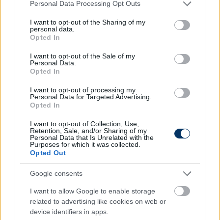
Please note that this website/app uses one or more Google
Personal Data Processing Opt Outs
services and may gather and store information including but
not limited to your visit or usage behaviour. You may click to
I want to opt-out of the Sharing of my
personal data.
grant or deny consent to Google and its third-party tags to
Opted In
use your data for below specified purposes in below Google
consent section.
I want to opt-out of the Sale of my
Personal Data.
Opted In
I want to opt-out of processing my
Personal Data for Targeted Advertising.
Opted In
A kapufa volt a forduló kapusa
I want to opt-out of Collection, Use,
Bár 2-1-es győzelmének örülhet, kapufái miatt
Retention, Sale, and/or Sharing of my
Personal Data that Is Unrelated with the
bosszankodhat a Nyíregyháza a Monor elleni bajnoki
Purposes for which it was collected.
után. Zoran Szpisljak együttesét az első félidőben
Opted Out
egyszer, a második játékrész hajrájában kétszer
Google consents
fosztotta meg a góltól a felső léc, illetve a kapufa.
I want to allow Google to enable storage
Felső lécek és kapufák sorozata: Rezes helyzete
related to advertising like cookies on web or
1:28-tól, Bakosé 4:49-től, Starostáé 5:00-tól
device identifiers in apps.