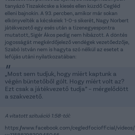
tanyázó Tiszakécske a kiesés ellen küzdő Cegléd
elleni bajnokin. A 93. percben, amikor már sokan
elkönyvelték a kécskeiek 1-0-s sikerét, Nagy Norbert
játékvezető egy esés után a tizenegyespontra
mutatott, Sigér Ákos pedig nem hibázott. A döntés
jogosságát megkérdőjelező vendégek vezetőedzője,
Szabó István nem is hagyta szó nélkül az esetet a
lefújás utáni nyilatkozatában:
„Most sem tudjuk, hogy miért kaptunk a
végén büntetőből gólt. Hogy miért volt az?
Ezt csak a játékvezető tudja” – mérgelődött
a szakvezető.
A vitatott szituáció 1:58-tól:
https://www.facebook.com/cegledfociofficial/vide
v=1158819830945046