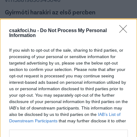
Gyirmóti harakiri az első percben
Kevesebb, mint egy percet kellett várni a soroksári
csakfoci.hu -
Do Not Process My Personal
vezető gólra a vasárnapi, Gyirmót elleni meccsen:
Information
Molnár beadása és Csernik csúsztatása után
Kundrák Norbert került ziccerbe, majd passzolta el a
If you wish to opt-out of the sale, sharing to third parties, or
labdát a kapus mellett, amivel máris vezetett a
processing of your personal or sensitive information for
Soroksár. Lipcsei Péter együttese a folytatásban
targeted advertising by us, please use the below opt-out
sem hagyott nyitva sok kaput a mérkőzés
section to confirm your selection. Please note that after your
kimenetelét illetően, már 4-0-ra is vezetett, végül 4-
opt-out request is processed you may continue seeing
2-re győzött az éllovas Gyirmót ellen.
interest-based ads based on personal information utilized by
us or personal information disclosed to third parties prior to
your opt-out. You may separately opt-out of the further
disclosure of your personal information by third parties on the
IAB’s list of downstream participants. This information may
also be disclosed by us to third parties on the
IAB’s List of
Downstream Participants
that may further disclose it to other
third parties.