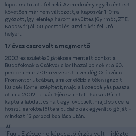
lapot mutatott fel neki. Az eredmény egyébként ezt
követően már nem változott, a Kaposvár 1-0-ra
győzött, így jelenleg három együttes (Gyirmót, ZTE,
Kaposvár) áll 50 ponttal és küzd a két feljutó
helyért.
17 éves csere volt a megmentő
2002-es születésű játékosa mentett pontot a
Budafoknak a Csákvár elleni hazai bajnokin: a 60.
percben már 2-0-ra vezetett a vendég Csákvár a
Promontor utcában, amikor előbb a télen igazolt
Kulcsér Kornél szépített, majd a középpályás passza
után a 2002. január 1-jén született Farkas Bálint
kapta a labdát, csinált egy lövőcselt, majd spiccel a
hosszú sarokba lőtte a budafokiak egyenlítő gólját –
mindezt 13 perccel beállása után.
"Fuu... Egészen elképesztő érzés volt – idézte