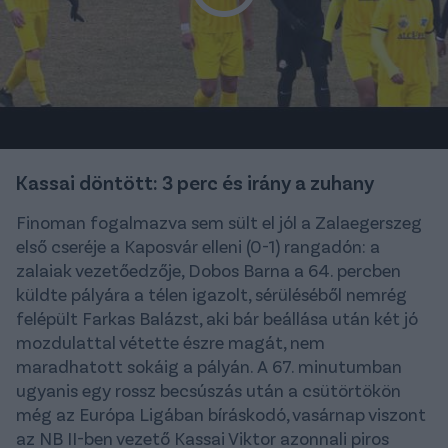
Kassai döntött: 3 perc és irány a zuhany
Finoman fogalmazva sem sült el jól a Zalaegerszeg
első cseréje a Kaposvár elleni (0-1) rangadón: a
zalaiak vezetőedzője, Dobos Barna a 64. percben
küldte pályára a télen igazolt, sérüléséből nemrég
felépült Farkas Balázst, aki bár beállása után két jó
mozdulattal vétette észre magát, nem
maradhatott sokáig a pályán. A 67. minutumban
ugyanis egy rossz becsúszás után a csütörtökön
még az Európa Ligában bíráskodó, vasárnap viszont
az NB II-ben vezető Kassai Viktor azonnali piros