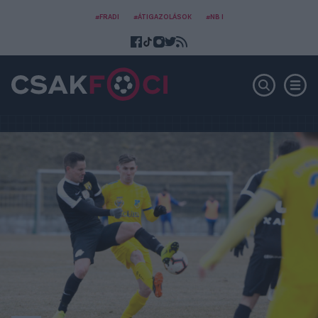
#FRADI
#ÁTIGAZOLÁSOK
#NB I