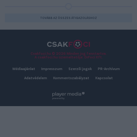
TOVÁBB AZ ÖSSZES ÁTIGAZOLÁSHOZ
Csakfoci.hu © 2026 Minden jog fenntartva.
A csakfoci.hu üzemeltetője: DrFoci Kft.
Médiaajánlat
Impresszum
Szerzői jogok
PR-Archívum
Adatvédelem
Kommentszabályzat
Kapcsolat
powered by