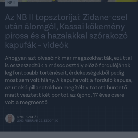
NB II
Az NB II topsztorijai: Zidane-csel
után álomgól, Kassai kőkemény
pirosa és a hazaiakkal szórakozó
kapufák – videók
Ahogyan azt olvasóink már megszokhatták, ezúttal
is összeszedtük a másodosztály előző fordulójának
legfontosabb történéseit, érdekességekből pedig
most sem volt hiány. A kapufa volt a forduló kapusa,
az utolsó pillanatokban megítélt vitatott büntető
miatt vesztett két pontot az újonc, 17 éves csere
volt a megmentő.
NYIKES ZOLTÁN
2019. FEBRUÁR 26., KEDD 11:09