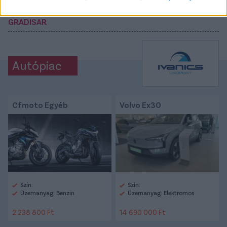
CÍMKÉK:
#FEHÉRVÁR FC
#ÁTIGAZOLÁS
#NEJC
GRADISAR
Autópiac
Cfmoto Egyéb
Volvo Ex30
Szín:
Szín:
Üzemanyag: Benzin
Üzemanyag: Elektromos
2 238 800 Ft
14 690 000 Ft