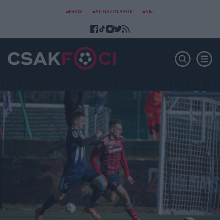
#FRADI
#ÁTIGAZOLÁSOK
#NB I