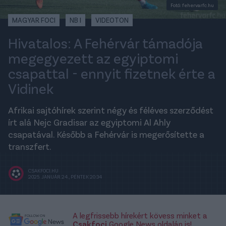
Fotó: fehervarfc.hu
MAGYAR FOCI
NB I
VIDEOTON
Hivatalos: A Fehérvár támadója
megegyezett az egyiptomi
csapattal - ennyit fizetnek érte a
Vidinek
Afrikai sajtóhírek szerint négy és féléves szerződést
írt alá Nejc Gradisar az egyiptomi Al Ahly
csapatával. Később a Fehérvár is megerősítette a
transzfert.
CSAKFOCI.HU
2025. JANUÁR 24., PÉNTEK 20:34
A legfrissebb hírekért kövess minket a
Csakfoci
Google News oldalán is!