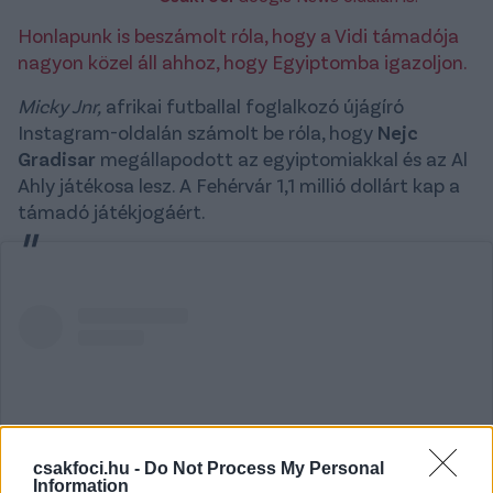
Honlapunk is beszámolt róla, hogy a Vidi támadója
nagyon közel áll ahhoz, hogy Egyiptomba igazoljon.
Micky Jnr,
afrikai futballal foglalkozó újágíró
Instagram-oldalán számolt be róla, hogy
Nejc
Gradisar
megállapodott az egyiptomiakkal és az Al
Ahly játékosa lesz. A Fehérvár 1,1 millió dollárt kap a
támadó játékjogáért.
csakfoci.hu -
Do Not Process My Personal
Information