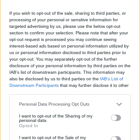
If you wish to opt-out of the sale, sharing to third parties, or
processing of your personal or sensitive information for
targeted advertising by us, please use the below opt-out
section to confirm your selection. Please note that after your
A bejegyzés megtekintése az Instagramon
opt-out request is processed you may continue seeing
interest-based ads based on personal information utilized by
us or personal information disclosed to third parties prior to
your opt-out. You may separately opt-out of the further
disclosure of your personal information by third parties on the
IAB’s list of downstream participants. This information may
also be disclosed by us to third parties on the
IAB’s List of
Downstream Participants
that may further disclose it to other
third parties.
Please note that this website/app uses one or more Google
Personal Data Processing Opt Outs
services and may gather and store information including but
not limited to your visit or usage behaviour. You may click to
I want to opt-out of the Sharing of my
Micky Jnr ✪ (@mickyjnrofficial) által megosztott bejegyzés
personal data.
grant or deny consent to Google and its third-party tags to
Opted In
use your data for below specified purposes in below Google
consent section.
I want to opt-out of the Sale of my
Gradisar fizetése az első félévben 350 ezer dollár