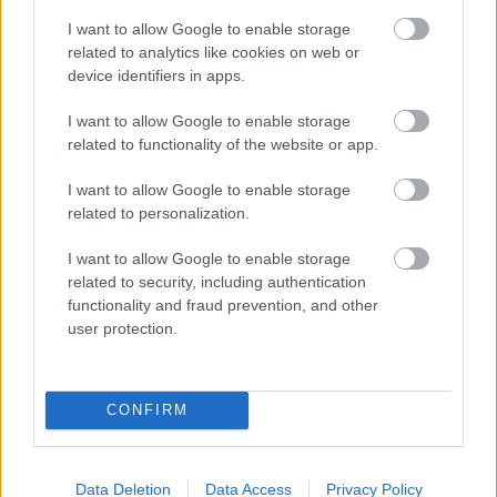
I want to allow Google to enable storage
related to analytics like cookies on web or
device identifiers in apps.
NB I: Szlovéniából igazolt gólerős
csatárt az Újpest
I want to allow Google to enable storage
related to functionality of the website or app.
Az Újpest FC leigazolta Milan Tucicot az NK Bravo
csapatától.
I want to allow Google to enable storage
related to personalization.
Elolvasom
I want to allow Google to enable storage
related to security, including authentication
functionality and fraud prevention, and other
Itt állíthatod be, hogy a Csakfoci az elsők
user protection.
között legyen a Google-találatokban
CONFIRM
Tetszett a cikk? Megosztanád?
Link másolása
Email küldés
Data Deletion
Data Access
Privacy Policy