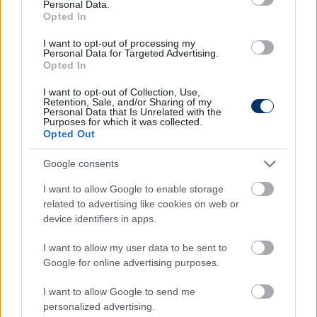
Personal Data.
lesz, 2026-tól pedig 100 ezer dollárral nő majd a
Opted In
bére.
I want to opt-out of processing my
Personal Data for Targeted Advertising.
A 22 éve szlovén támadó az őszi szezonban 17
Opted In
bajnoki mérkőzésen 7 gólt szerzett.
I want to opt-out of Collection, Use,
Retention, Sale, and/or Sharing of my
Frissítés!
Kicsivel 22 óra előtt a Fehérvár
Personal Data that Is Unrelated with the
bejelentette, hogy az egyiptomi Al Ahly FC
Purposes for which it was collected.
Opted Out
megvásárolta a 22 esztendős szlovén válogatott
támadó játékjogát - olvasható a
fehervarfc.hu-
n.
Google consents
Olvastad már?
I want to allow Google to enable storage
related to advertising like cookies on web or
device identifiers in apps.
I want to allow my user data to be sent to
Google for online advertising purposes.
I want to allow Google to send me
personalized advertising.