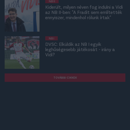
NB II
Kiderült, milyen néven fog indulni a Vidi
az NB II-ben: "A Fradit sem említették
ennyiszer, mindenhol rólunk írtak"
NB I
DVSC: Elküldik az NB I egyik
leghűségesebb játékosát - irány a
Vidi?
TOVÁBBI CIKKEK