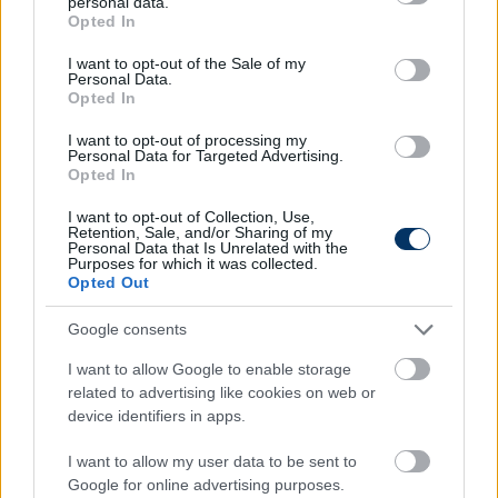
personal data.
grant or deny consent to Google and its third-party tags to
Opted In
use your data for below specified purposes in below Google
consent section.
I want to opt-out of the Sale of my
NB I
Personal Data.
A Vidi magyar játékosával erősíthet a
Opted In
Nyíregyháza
I want to opt-out of processing my
Personal Data for Targeted Advertising.
Opted In
I want to opt-out of Collection, Use,
NB II
Retention, Sale, and/or Sharing of my
NB I-es bajnok csatár a Vidi legújabb
Personal Data that Is Unrelated with the
igazolása - hivatalos
Purposes for which it was collected.
Opted Out
Google consents
NB II
I want to allow Google to enable storage
Vidi: NB I-es rutinnal is rendelkezik a
related to advertising like cookies on web or
legújabb erősítés - hivatalos
device identifiers in apps.
I want to allow my user data to be sent to
Google for online advertising purposes.