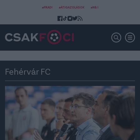
#FRADI
#ÁTIGAZOLÁSOK
#NB I
Fehérvár FC