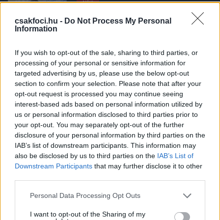
NB II
Megerősítve: Gólkirályt igazolt a
Videoton - hivatalos
csakfoci.hu -
Do Not Process My Personal
Information
If you wish to opt-out of the sale, sharing to third parties, or
processing of your personal or sensitive information for
NB II
targeted advertising by us, please use the below opt-out
Már hivatalos: Gyurcsó nem lett a
Vidié, másik NB II-es csapathoz igazolt
section to confirm your selection. Please note that after your
opt-out request is processed you may continue seeing
interest-based ads based on personal information utilized by
us or personal information disclosed to third parties prior to
your opt-out. You may separately opt-out of the further
NB I
disclosure of your personal information by third parties on the
Nincs megállás a Vidinél: Egy újpesti
IAB’s list of downstream participants. This information may
középpályás és egy gólkirály is
érkezhet még
also be disclosed by us to third parties on the
IAB’s List of
Downstream Participants
that may further disclose it to other
third parties.
NB II
Please note that this website/app uses one or more Google
Personal Data Processing Opt Outs
Megérkezett a polgármester nagy
services and may gather and store information including but
bejelentése a Vidi új nevéről - hivatalos
not limited to your visit or usage behaviour. You may click to
I want to opt-out of the Sharing of my