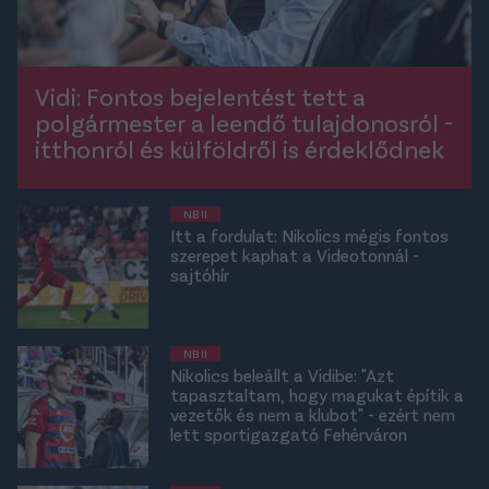
Vidi: Fontos bejelentést tett a
polgármester a leendő tulajdonosról -
itthonról és külföldről is érdeklődnek
NB II
Itt a fordulat: Nikolics mégis fontos
szerepet kaphat a Videotonnál -
sajtóhír
NB II
Nikolics beleállt a Vidibe: "Azt
tapasztaltam, hogy magukat építik a
vezetők és nem a klubot" - ezért nem
lett sportigazgató Fehérváron