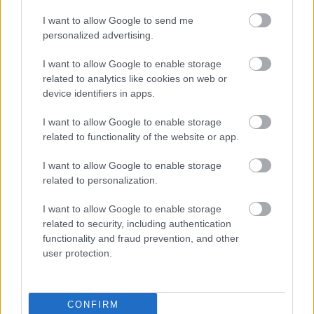
NB I
Triplázott a Vidi: Három magyar
I want to allow Google to send me
játékost szereztek meg a Puskástól -
personalized advertising.
hivatalos
I want to allow Google to enable storage
related to analytics like cookies on web or
device identifiers in apps.
NB I
Megerősítve: A Viditől vásárolta meg a
Liverpoolba igazolt Pécsi utódját a
I want to allow Google to enable storage
Puskás - hivatalos
related to functionality of the website or app.
I want to allow Google to enable storage
related to personalization.
NB II
Vidi: 11 játékost érintő bejelentés,
eldőlt Kalmár jövője is - hivatalos
I want to allow Google to enable storage
related to security, including authentication
functionality and fraud prevention, and other
user protection.
NB I
NB I-es klub csapott le a Fehérvár
távozó támadójára – hivatalos
CONFIRM