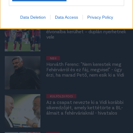
Data Deletion
Data Access
Privacy Policy
NB II
A Fehérvár fiatal játékosa a román
élvonalba kerülhet – duplán nyerhetnek
vele
NB II
Horváth Ferenc: "Nem kerestek meg
Fehérvárról és ez fáj, megvisel" - úgy
érzi, ha marad Pető, nem esik ki a Vidi
KÜLFÖLDI FOCI
Az a csapat nevezte ki a Vidi korábbi
sikeredzőjét, amely kettétörte a BL-
álmait a fehérváriaknál - hivatalos