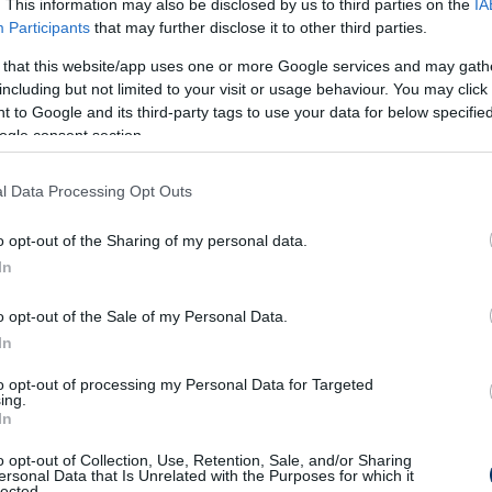
. This information may also be disclosed by us to third parties on the
IA
el legyen kedvenceihez.
Participants
that may further disclose it to other third parties.
 that this website/app uses one or more Google services and may gath
égét is kihívások elé állítja majd.
including but not limited to your visit or usage behaviour. You may click 
 to Google and its third-party tags to use your data for below specifi
 kell majd hoznunk, és valami szépet is fogunk
ogle consent section.
közösség egyedül nem tud mindent finanszírozni
l Data Processing Opt Outs
fban fog lakni, és a Raiffeisenbank
o opt-out of the Sharing of my personal data.
ot-Weiß Weiler játssza hazai mérkőzéseit egy
In
ságban és ott jelenleg kiesőhelyen áll. Az FV
o opt-out of the Sale of my Personal Data.
an június 1-jén, szombaton lesz a VfL
In
sőbb érkeznek a magyar válogatott játékosai,
to opt-out of processing my Personal Data for Targeted
ing.
In
adion és a hotel:
o opt-out of Collection, Use, Retention, Sale, and/or Sharing
ersonal Data that Is Unrelated with the Purposes for which it
lected.