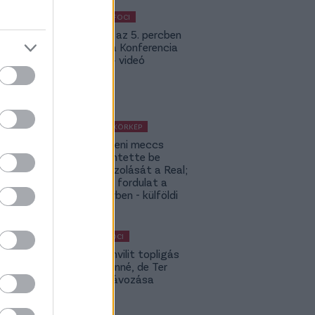
KÜLFÖLDI FOCI
Bolla már az 5. percben
betalált a Konferencia
Ligában – videó
KÜLFÖLDI KÖRKÉP
A Fradi elleni meccs
előtt jelentette be
rekordigazolását a Real;
hatalmas fordulat a
Rodri-ügyben - külföldi
körkép
MAGYAR FOCI
Yaakobishvilit topligás
csapat vinné, de Ter
Stegen távozása
bekavart