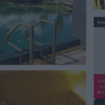
Int
Frad
- A 
és V