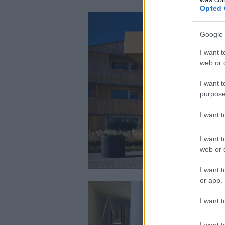
Opted 
Google 
I want t
web or d
I want t
purpose
I want 
I want t
web or d
I want t
or app.
I want t
I want t