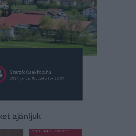
Szerző: Csakfoci.hu
2024. január 18., csütörtök 20:07
ket ajánljuk
OLDALHÁLÓ - CSAKFOCI
LIGHT