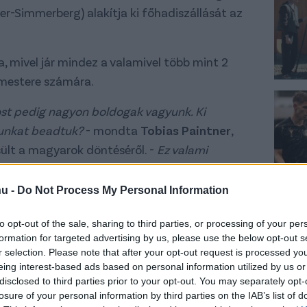
er-Simmerberg) alakítja ki főhadiszállását az
, mivel jár mindez a valamivel több mint 2
rmestere számára.
st pedig nagyon boldogak vagyunk. Ki
tunkat beadtuk?
- mondta
Tobias Paintner
,
sült a magyarok döntéséről. -
Ez valami
ió számára
- tette hozzá.
hu -
Do Not Process My Personal Information
dik, hogy legkésőbb a Németország elleni Eb-
a magyar válogatott valószínűleg
to opt-out of the sale, sharing to third parties, or processing of your per
k tudósításainak középpontjába kerül - és
formation for targeted advertising by us, please use the below opt-out s
r selection. Please note that after your opt-out request is processed y
eing interest-based ads based on personal information utilized by us or
disclosed to third parties prior to your opt-out. You may separately opt-
diajelenlétünk
- mondja Paintner, aki szerint az
losure of your personal information by third parties on the IAB’s list of
ar futballrajongó a nyári vakációját Weilerben