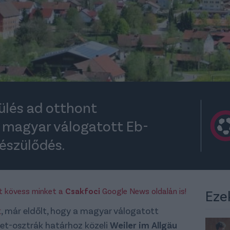
ülés ad otthont
magyar válogatott Eb-
észülődés.
rt kövess minket a
Csakfoci
Google News oldalán is!
Eze
k
, már eldőlt, hogy a magyar válogatott
et-osztrák határhoz közeli
Weiler im Allgäu