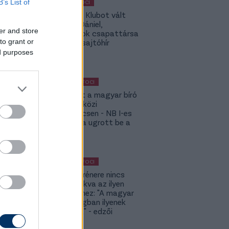
B’s List of
MAGYAR FOCI
Légiósok: Klubot vált
Gazdag Dániel,
er and store
világbajnok csapattársa
to grant or
is lehet - sajtóhír
ed purposes
KÜLFÖLDI FOCI
Megsérült a magyar bíró
a nemzetközi
kupameccsen - NB I-es
honfitársa ugrott be a
helyére
KÜLFÖLDI FOCI
A DVSC trénere nincs
hozzászokva az ilyen
meccsekhez: "A magyar
bajnokságban ilyenek
nincsenek" - edzői
értékelés