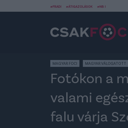
#FRADI
#ÁTIGAZOLÁSOK
#NB I
MAGYAR FOCI
MAGYAR VÁLOGATOTT
Fotókon a m
valami egész
falu várja S