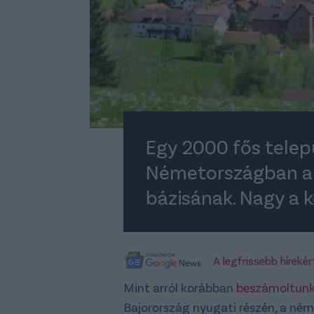
Egy 2000 fős telep
Németországban a 
bázisának. Nagy a k
A legfrissebb híreké
Mint arról korábban
beszámoltun
Bajorország nyugati részén, a ném