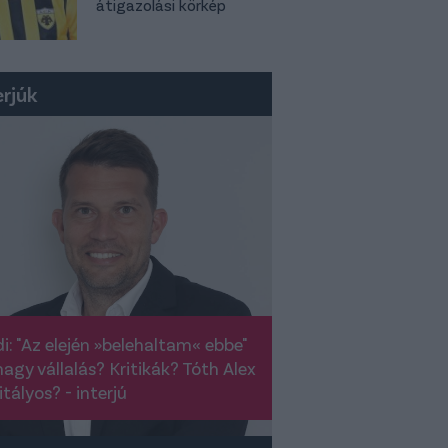
átigazolási körkép
erjúk
i: "Az elején »belehaltam« ebbe"
nagy vállalás? Kritikák? Tóth Alex
itályos? - interjú