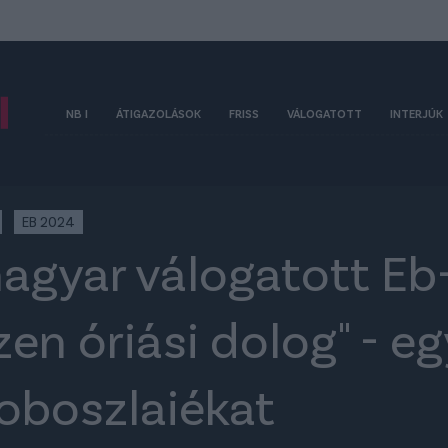
NB I
ÁTIGAZOLÁSOK
FRISS
VÁLOGATOTT
INTERJÚK
EB 2024
agyar válogatott Eb-
en óriási dolog" - e
zoboszlaiékat