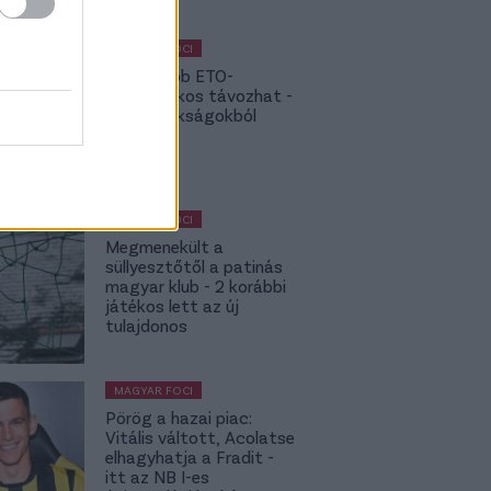
MAGYAR FOCI
NB I: Újabb ETO-
kulcsjátékos távozhat -
topbajnokságokból
hívják
MAGYAR FOCI
Megmenekült a
süllyesztőtől a patinás
magyar klub - 2 korábbi
játékos lett az új
tulajdonos
MAGYAR FOCI
Pörög a hazai piac:
Vitális váltott, Acolatse
elhagyhatja a Fradit -
itt az NB I-es