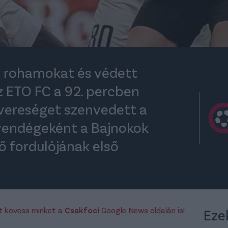
 a rohamokat és védett
z ETO FC a 92. percben
 vereséget szenvedett a
 vendégeként a Bajnokok
ső fordulójának első
rt kövess minket a
Csakfoci
Google News oldalán is!
Eze