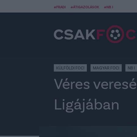
#FRADI
#ÁTIGAZOLÁSOK
#NB I
KÜLFÖLDI FOCI
MAGYAR FOCI
NB I
Véres veres
Ligájában