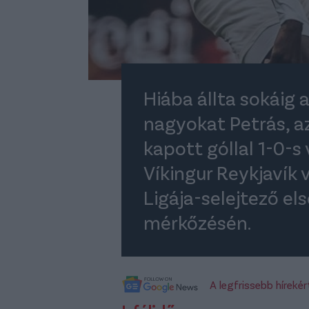
Hiába állta sokáig
nagyokat Petrás, a
kapott góllal 1-0-s
Víkingur Reykjavík
Ligája-selejtező el
mérkőzésén.
A legfrissebb híreké