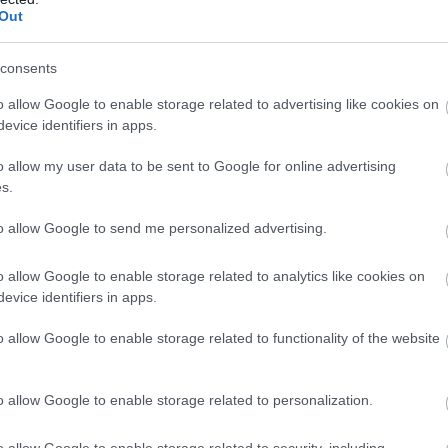
Out
zélyesebb lehetősége a 64. percben adódott,
entikkel maradt le a hosszú oldalon.
consents
o allow Google to enable storage related to advertising like cookies on
evice identifiers in apps.
zódott a küzdelem, és egyre
zés. Vitálisnak, Vladoiunak és
o allow my user data to be sent to Google for online advertising
s.
t a feje, de mindhárman
to allow Google to send me personalized advertising.
kot, így valóban vérre menő
o allow Google to enable storage related to analytics like cookies on
evice identifiers in apps.
o allow Google to enable storage related to functionality of the website
szott az ETO kapujának megőrzésében: a 80.
 az ötösön belül, hét perccel később pedig
o allow Google to enable storage related to personalization.
adt, a hosszabbítás második percében megtört
o allow Google to enable storage related to security, including