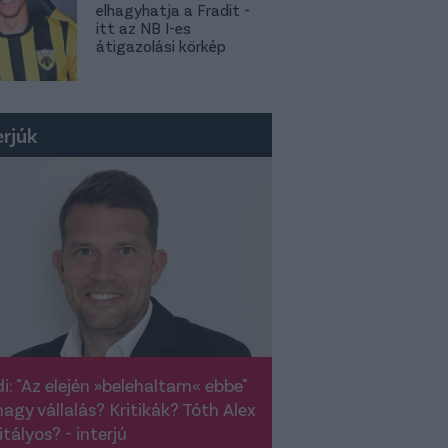
elhagyhatja a Fradit -
itt az NB I-es
átigazolási körkép
erjúk
i: "Az elején »belehaltam« ebbe"
nagy vállalás? Kritikák? Tóth Alex
itályos? - interjú