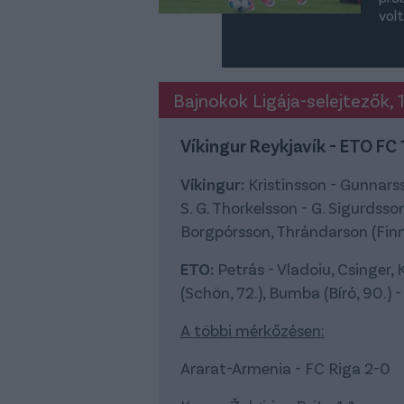
volt
Bajnokok Ligája-selejtezők, 1
Víkingur Reykjavík - ETO FC 
Víkingur:
Kristinsson - Gunnarss
S. G. Thorkelsson - G. Sigurdss
Borgpórsson, Thrándarson (Finn
ETO:
Petrás - Vladoiu, Csinger, Kr
(Schön, 72.), Bumba (Bíró, 90.) -
A többi mérkőzésen:
Ararat-Armenia - FC Riga 2-0