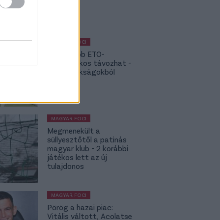
bekavart
MAGYAR FOCI
NB I: Újabb ETO-
kulcsjátékos távozhat -
topbajnokságokból
hívják
MAGYAR FOCI
Megmenekült a
süllyesztőtől a patinás
magyar klub - 2 korábbi
játékos lett az új
tulajdonos
MAGYAR FOCI
Pörög a hazai piac:
Vitális váltott, Acolatse