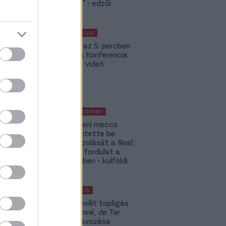
nincsenek" - edzői
értékelés
KÜLFÖLDI FOCI
Bolla már az 5. percben
betalált a Konferencia
Ligában – videó
KÜLFÖLDI KÖRKÉP
A Fradi elleni meccs
előtt jelentette be
rekordigazolását a Real;
hatalmas fordulat a
Rodri-ügyben - külföldi
körkép
MAGYAR FOCI
Yaakobishvilit topligás
csapat vinné, de Ter
Stegen távozása