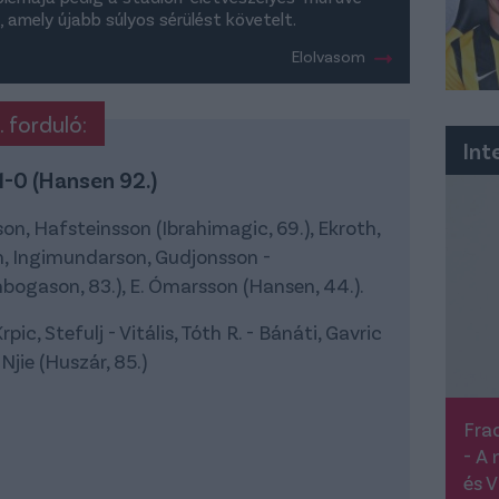
, amely újabb súlyos sérülést követelt.
Elolvasom
. forduló:
Int
1-0 (Hansen 92.)
on, Hafsteinsson (Ibrahimagic, 69.), Ekroth,
on, Ingimundarson, Gudjonsson -
bogason, 83.), E. Ómarsson (Hansen, 44.).
pic, Stefulj - Vitális, Tóth R. - Bánáti, Gavric
 Njie (Huszár, 85.)
Frad
- A 
és V