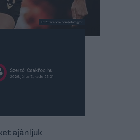
Fotó: facebook.com/etofcgyor
Szerző: Csakfoci.hu
2026. július 7., kedd 23:01
ket ajánljuk