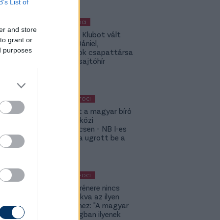
B’s List of
MAGYAR FOCI
er and store
Légiósok: Klubot vált
to grant or
Gazdag Dániel,
ed purposes
világbajnok csapattársa
is lehet - sajtóhír
KÜLFÖLDI FOCI
Megsérült a magyar bíró
a nemzetközi
kupameccsen - NB I-es
honfitársa ugrott be a
helyére
KÜLFÖLDI FOCI
A DVSC trénere nincs
hozzászokva az ilyen
meccsekhez: "A magyar
bajnokságban ilyenek