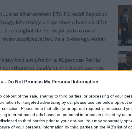
ín Juárez által vezetett ETO FC keddi Bajnokok
ő nagy lehetősége a 2. percben a hazaiak előtt
t éles szögből, de Petrás jól zárta a rövid
e révén veszélyeztettek, de a lövése egy védőn
r irányított a műfüvön: a 16. percben Petrás
g Borgthorsson beadását, majd a 22. percben
ogta könnyedén. Két perccel később az
hu -
Do Not Process My Personal Information
eztettek, de Petrás ezt a lövést is kiütötte.
to opt-out of the sale, sharing to third parties, or processing of your per
főként kontrákra rendezkedett be, a 17.
formation for targeted advertising by us, please use the below opt-out s
lyzetbe került a bal oldalon, de az akció végén
r selection. Please note that after your opt-out request is processed y
komoly lehetőség. A 37. perc hozta az eddigi
eing interest-based ads based on personal information utilized by us or
disclosed to third parties prior to your opt-out. You may separately opt-
is szabadrúgása után Csinger érkezett a hosszú
losure of your personal information by third parties on the IAB’s list of
dő fejese elkerülte a kaput.