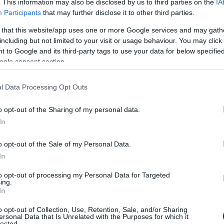
. This information may also be disclosed by us to third parties on the
IA
Participants
that may further disclose it to other third parties.
di lehetőség maradt ki. Omarsson elesett
 that this website/app uses one or more Google services and may gath
ül, de sem a játékvezető, sem a VAR nem ítélt
including but not limited to your visit or usage behaviour. You may click 
a hazaiak lövése a kapufán csattant, majd
 to Google and its third-party tags to use your data for below specifi
e a 0-0-s állást.
ogle consent section.
t láthattunk, Njie remekül ment el a jobb
l Data Processing Opt Outs
ig tíz méterről lőtt, de egy becsúszó védő
o opt-out of the Sharing of my personal data.
iek kezezést reklamáltak, ám eredménytelenül.
In
o opt-out of the Sale of my Personal Data.
In
kingur játszott fölényben. Az 53. percben
to opt-out of processing my Personal Data for Targeted
ing.
n csattant, a kipattanót pedig Hansen
In
elte.
o opt-out of Collection, Use, Retention, Sale, and/or Sharing
ersonal Data that Is Unrelated with the Purposes for which it
nagy védéssel hárította Thrándarson közeli
lected.