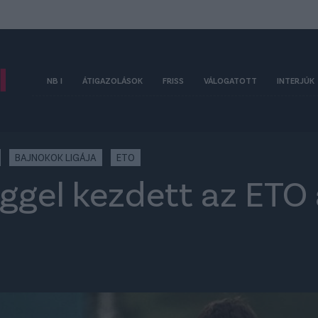
NB I
ÁTIGAZOLÁSOK
FRISS
VÁLOGATOTT
INTERJÚK
BAJNOKOK LIGÁJA
ETO
éggel kezdett az ETO