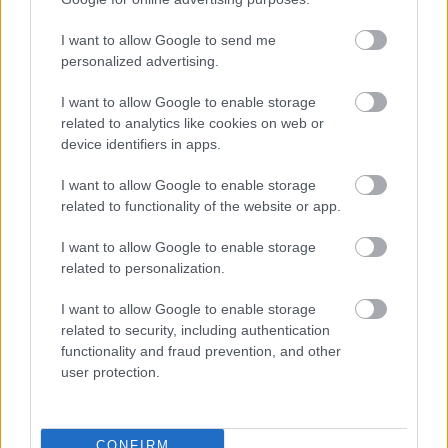
Tisztában voltunk ezzel. Amit mondtunk az első
I want to allow Google to send me
mérkőzésen is, hogy kerüljük el azokat a hibákat,
personalized advertising.
amiket végül most elkövettünk. Számomra eléggé
kérdőjeles volt Colley második sárga lapja. Ott
I want to allow Google to enable storage
veszítettük el a fonalat, utána nagyon gyorsan
related to analytics like cookies on web or
kaptunk két hibából két gólt. Az első félidőben
device identifiers in apps.
hasonló helyzete volt Dárdai Pálnak is, de azt
I want to allow Google to enable storage
elkönnyelműsködtük. Nem volt sok helyzetünk, de
related to functionality of the website or app.
ha előnybe tudtunk volna kerülni, akkor nagyobb
esélyünk lett volna, a kiállítás miatt azonban
I want to allow Google to enable storage
hátrányba kerültünk. Ott úgy tűnt, eldőlt a
related to personalization.
mérkőzés, még próbáltunk frissíteni, de ez nem
I want to allow Google to enable storage
sikerült, az ellenfél jó játékossal erősített a kispadról
related to security, including authentication
és 0-2 után már nehéz volt fordítani
functionality and fraud prevention, and other
emberhátrányban. Gondolkodtam Colley cseréjén,
user protection.
azt gondoltam, hogy a 70. perc körül Németh András
jön a helyére, tervben volt. De ugyanilyen
szabálytalanság volt a másik oldalon 5-6 is, azokat
CONFIRM