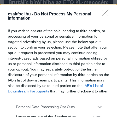
Brutális bírói hiba az ETO KL-meccsén:
Kétszer is felmutatták a sárgát a
győri játékosnak, mégsem állították
csakfoci.hu -
Do Not Process My Personal
Information
ki - videó
Stefuljnak kétszer is egyértelműen felmutatta a
If you wish to opt-out of the sale, sharing to third parties, or
sárga lapot a koszovói bíró, ám nem állította ki. Az
processing of your personal or sensitive information for
uefa.com tudósításában Boldor kapott sárga lapot a
targeted advertising by us, please use the below opt-out
95. percben, pedig ő a közelben sem volt.
section to confirm your selection. Please note that after your
opt-out request is processed you may continue seeing
Elolvasom
interest-based ads based on personal information utilized by
us or personal information disclosed to third parties prior to
Maribor–Paksi FC 1-1
your opt-out. You may separately opt-out of the further
disclosure of your personal information by third parties on the
A mérkőzésről ide kattintva olvashatsz bővebben!
IAB’s list of downstream participants. This information may
also be disclosed by us to third parties on the
IAB’s List of
Bognár György (Paks):
– Egy nagyon jó ellenfelet
Downstream Participants
that may further disclose it to other
sikerült kiejtenünk. Kreatív, jó játékosok alkotják a
third parties.
Maribor csapatát, csapatjátékban viszont felvettük
Please note that this website/app uses one or more Google
Personal Data Processing Opt Outs
velük a versenyt, így úgy gondolom, megérdemelt a
services and may gather and store information including but
továbbjutás. Az első mérkőzésen kevesebb ideig
not limited to your visit or usage behaviour. You may click to
I want to opt-out of the Sharing of my