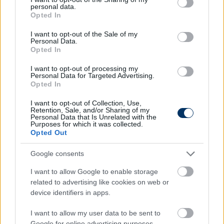
personal data.
tudtuk irányítani a játékot. Most ez a kezdeményező
grant or deny consent to Google and its third-party tags to
Opted In
játék meglepően az első félidőben és a másodikban
use your data for below specified purposes in below Google
is sikerült, kivéve a mérkőzés végét. Ekkor - ahogyan
consent section.
I want to opt-out of the Sale of my
Personal Data.
az odavágón is - beszorítottak minket, és valamikor
Opted In
csak a szerencse mentett meg a góltól. Szabó János
harminchat évesen, balhátvéd létére először
I want to opt-out of processing my
Personal Data for Targeted Advertising.
játszott jobb belső védőt. Ennek ellenére
Opted In
tökéletesen megoldotta a feladatát. Az egyéni
labdamegjátszásokban fejlődtünk az előző Maribor
I want to opt-out of Collection, Use,
Retention, Sale, and/or Sharing of my
elleni meccs óta, ezáltal folyamatosabb volt a
Personal Data that Is Unrelated with the
Purposes for which it was collected.
játékunk is. Ez annak is köszönhető, hogy már több
Opted Out
tétmeccs is van a srácok lábában. (
paksifc.hu
)
Google consents
Puskás Akadémia–Arisz 0-2
I want to allow Google to enable storage
A mérkőzésről ide kattintva olvashatsz bővebben!
related to advertising like cookies on web or
device identifiers in apps.
Hornyák Zsolt (Puskás):
– Egyértelműen láttuk,
hogy minőségileg jó játékosokból álló csapat ellen
I want to allow my user data to be sent to
játszottunk, az egyik legnehezebb ellenfelet kaptuk.
Google for online advertising purposes.