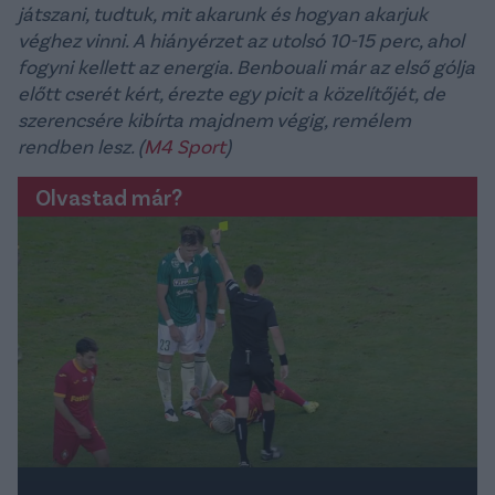
játszani, tudtuk, mit akarunk és hogyan akarjuk
véghez vinni. A hiányérzet az utolsó 10-15 perc, ahol
fogyni kellett az energia. Benbouali már az első gólja
előtt cserét kért, érezte egy picit a közelítőjét, de
szerencsére kibírta majdnem végig, remélem
rendben lesz. (
M4 Sport
)
Olvastad már?