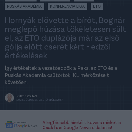
PUSKÁS AKADÉMIA
KONFERENCIA LIGA
ETO
Hornyák elővette a bírót, Bognár
meglepő húzása tökéletesen sült
el, az ETO duplázója már az első
gólja előtt cserét kért - edzői
értékelések
Így értékeltek a vezetőedzők a Paks, az ETO és a
Puskás Akadémia csütörtöki KL-mérkőzéseit
követően.
NYIKES ZOLTÁN
2025. JÚLIUS 31., CSÜTÖRTÖK 22:57
A legfrissebb hírekért kövess minket a
Csakfoci
Google News oldalán is!