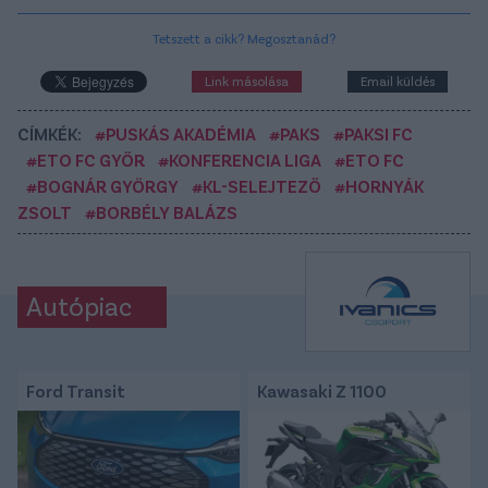
Tetszett a cikk? Megosztanád?
Link másolása
Email küldés
CÍMKÉK:
#PUSKÁS AKADÉMIA
#PAKS
#PAKSI FC
#ETO FC GYŐR
#KONFERENCIA LIGA
#ETO FC
#BOGNÁR GYÖRGY
#KL-SELEJTEZŐ
#HORNYÁK
ZSOLT
#BORBÉLY BALÁZS
Autópiac
Ford Transit
Kawasaki Z 1100