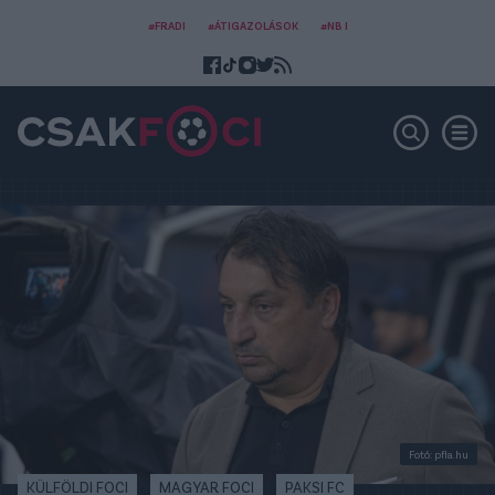
#FRADI
#ÁTIGAZOLÁSOK
#NB I
Fotó: pfla.hu
KÜLFÖLDI FOCI
MAGYAR FOCI
PAKSI FC