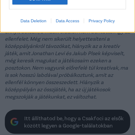
sárga lap nélkül hagyta a játékvezető, szerintem
nem volt szándékos Colleytól, szigorúak voltak ma
vele a bírók, minden megmozdulását sárga lappal
Data Deletion
Data Access
Privacy Policy
büntették. Nem akarom őt védeni, de egy csatár
ennyit ütközik, a másik oldalon nem büntették így az
ellenfelet. Még nem sikerült helyettesíteni a
középpályánkról távozókat, hiányzik az a kreatív
játék, amit Jonathan Levi és Jakub Plsek képviselt,
még keresik magukat a játékosaim ezeken a
posztokon. Nem vagyunk előrefelé túl kreatívak, ma
is sok hosszú labdával próbálkoztunk, amit az
ellenfél könnyen összeszedett. Hiányzik a
középpályán az összjáték, ha az új játékosok
megszokják a játékunkat, ez változhat.
Itt állíthatod be, hogy a Csakfoci az elsők
között legyen a Google-találatokban