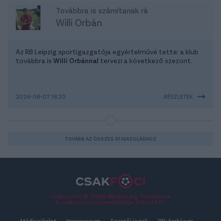
Továbbra is számítanak rá
Willi Orbán
Az RB Leipzig sportigazgatója egyértelművé tette: a klub
továbbra is
Willi Orbánnal
tervezi a következő szezont.
2026-08-07 18:20
RÉSZLETEK
TOVÁBB AZ ÖSSZES ÁTIGAZOLÁSHOZ
Csakfoci.hu © 2026 Minden jog fenntartva.
A csakfoci.hu üzemeltetője: DrFoci Kft.
Médiaajánlat
Impresszum
Szerzői jogok
PR-Archívum