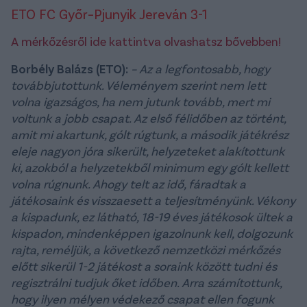
ETO FC Győr–Pjunyik Jereván 3-1
A mérkőzésről ide kattintva olvashatsz bővebben!
Borbély Balázs (ETO):
– Az a legfontosabb, hogy
továbbjutottunk. Véleményem szerint nem lett
volna igazságos, ha nem jutunk tovább, mert mi
voltunk a jobb csapat. Az első félidőben az történt,
amit mi akartunk, gólt rúgtunk, a második játékrész
eleje nagyon jóra sikerült, helyzeteket alakítottunk
ki, azokból a helyzetekből minimum egy gólt kellett
volna rúgnunk. Ahogy telt az idő, fáradtak a
játékosaink és visszaesett a teljesítményünk. Vékony
a kispadunk, ez látható, 18-19 éves játékosok ültek a
kispadon, mindenképpen igazolnunk kell, dolgozunk
rajta, reméljük, a következő nemzetközi mérkőzés
előtt sikerül 1-2 játékost a soraink között tudni és
regisztrálni tudjuk őket időben. Arra számítottunk,
hogy ilyen mélyen védekező csapat ellen fogunk