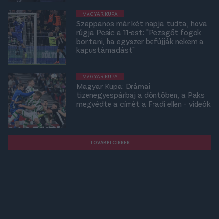
MAGYAR KUPA
Szappanos már két napja tudta, hova
rúgja Pesic a 11-est: "Pezsgőt fogok
bontani, ha egyszer befújják nekem a
kapustámadást"
MAGYAR KUPA
Magyar Kupa: Drámai
tizenegyespárbaj a döntőben, a Paks
megvédte a címét a Fradi ellen - videók
TOVÁBBI CIKKEK