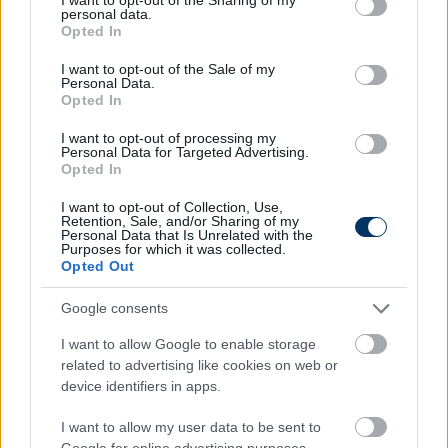
a kezdők - itt a névsor
personal data.
grant or deny consent to Google and its third-party tags to
Opted In
use your data for below specified purposes in below Google
consent section.
I want to opt-out of the Sale of my
Personal Data.
MAGYAR KUPA
Opted In
Magyar Kupa-döntő: A Csakfoci-
olvasók megmondták, ki nyeri a finálét
I want to opt-out of processing my
Personal Data for Targeted Advertising.
Opted In
I want to opt-out of Collection, Use,
Retention, Sale, and/or Sharing of my
MAGYAR KUPA
Personal Data that Is Unrelated with the
Magyar Kupa-döntő: Eldőlt, ki lesz a
Purposes for which it was collected.
finálé játékvezetője!
Opted Out
Google consents
I want to allow Google to enable storage
MAGYAR KUPA
related to advertising like cookies on web or
Jön a Fradi-ZTE Magyar Kupa-finálé:
"Meglepődnék, ha nem lennének élesek
device identifiers in apps.
egy döntőben, de..." - várakozások
I want to allow my user data to be sent to
Google for online advertising purposes.