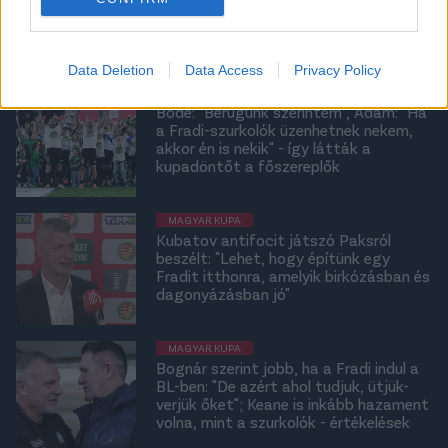
Fradi-Paks után: "Nem ismertek"
Data Deletion
Data Access
Privacy Policy
NB I
Böde: "Berúgunk szerintem", Ádám: "Ha
a Fradi-szurkolók üzenhetnek nekem,
akkor én is nekik" - így látták a
kupadöntőt a főszereplők
MAGYAR KUPA
Kubatov antifocit játszó Paksról
beszélt: "Lehet, hogy építünk egy
Fradit itthonra, amelyik birkózásban és
dagonyázásban jó"
MAGYAR KUPA
Bognár szerint jobb, ha a Fradi indul a
BL-ben: "De azért ahol tudjuk, ütjük-
verjük őket"; Keane is inkább hazament
volna, mint a szurkolók - értékelések