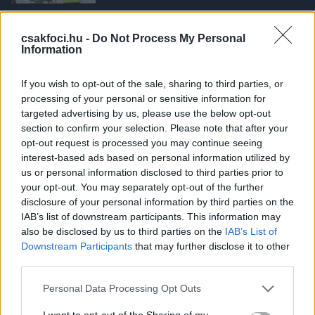
NB I
Kubatov ismert idézettel reagált a
csakfoci.hu -
Do Not Process My Personal
Fradi 25. kupagyőzelme után
Information
If you wish to opt-out of the sale, sharing to third parties, or
processing of your personal or sensitive information for
MAGYAR KUPA
targeted advertising by us, please use the below opt-out
Magyar Kupa: Drámai végjáték a
section to confirm your selection. Please note that after your
döntőben, a Fradi egy góllal bizonyult
opt-out request is processed you may continue seeing
jobbnak a ZTE-nél - videó
interest-based ads based on personal information utilized by
us or personal information disclosed to third parties prior to
your opt-out. You may separately opt-out of the further
MAGYAR KUPA
disclosure of your personal information by third parties on the
Magyar Kupa-döntő: Ferencváros-ZTE
IAB’s list of downstream participants. This information may
(1-0) - percről percre
also be disclosed by us to third parties on the
IAB’s List of
Downstream Participants
that may further disclose it to other
third parties.
Please note that this website/app uses one or more Google
Personal Data Processing Opt Outs
MAGYAR KUPA
services and may gather and store information including but
MOL Magyar Kupa-döntő: Megvannak
not limited to your visit or usage behaviour. You may click to
I want to opt-out of the Sharing of my