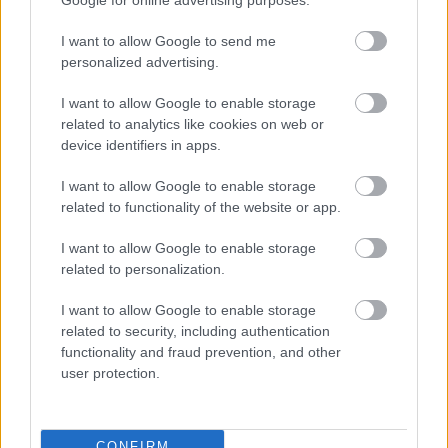
MAGYAR KUPA
I want to allow Google to send me
Nemes gesztus: A Magyar Kupa
personalized advertising.
megnyerése után sem feledkezett meg
volt kollégájáról a Paks ügyvezetője
I want to allow Google to enable storage
related to analytics like cookies on web or
device identifiers in apps.
NB I
Fradi: Trónról a mélybe – ilyen rémálmot
I want to allow Google to enable storage
csak egy csapat élt át a
related to functionality of the website or app.
kupadöntőkben
I want to allow Google to enable storage
related to personalization.
NB I
Paksi csoda és orosz rulett, újabb
I want to allow Google to enable storage
fricska a Fradinak - hazai szalagcímek
related to security, including authentication
a kupadöntő után
functionality and fraud prevention, and other
user protection.
MAGYAR KUPA
Szoboszlai különös éjszakai üzenete a
CONFIRM