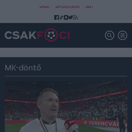
#FRADI
#ÁTIGAZOLÁSOK
#NB I
MK-döntő