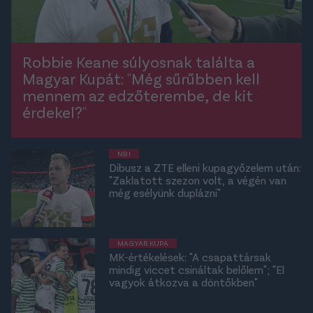
Robbie Keane súlyosnak találta a
Magyar Kupát: "Még sűrűbben kell
mennem az edzőterembe, de kit
érdekel?"
NB I
Dibusz a ZTE elleni kupagyőzelem után:
"Zaklatott szezon volt, a végén van
még esélyünk duplázni"
MAGYAR KUPA
MK-értékelések: "A csapattársak
mindig viccet csináltak belőlem"; "El
vagyok átkozva a döntőkben"