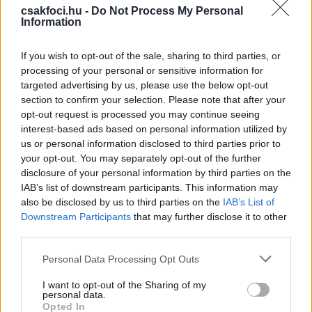
csakfoci.hu -
Do Not Process My Personal
focistát, börtönbüntetést kapott -
Information
sajtóhír
If you wish to opt-out of the sale, sharing to third parties, or
processing of your personal or sensitive information for
VILÁGFOCI
targeted advertising by us, please use the below opt-out
Zsinórban zavarják a kispadra az NB I-
section to confirm your selection. Please note that after your
ből igazolt román válogatottat: "A
magyarországi edzések nullák az
opt-out request is processed you may continue seeing
itteniekhez képest"
interest-based ads based on personal information utilized by
us or personal information disclosed to third parties prior to
your opt-out. You may separately opt-out of the further
VILÁGFOCI
disclosure of your personal information by third parties on the
Az NB I-ből hazatérő román
IAB’s list of downstream participants. This information may
válogatott játékos: "Nagy a
különbség ahhoz képest, amit
also be disclosed by us to third parties on the
IAB’s List of
Magyarországon csináltam"
Downstream Participants
that may further disclose it to other
third parties.
NB I
Please note that this website/app uses one or more Google
Personal Data Processing Opt Outs
NB I: Majdnem 8 milliós fizetésért
services and may gather and store information including but
távozik a Puskás Akadémia légiósa -
not limited to your visit or usage behaviour. You may click to
I want to opt-out of the Sharing of my
sajtóhír
personal data.
grant or deny consent to Google and its third-party tags to
Opted In