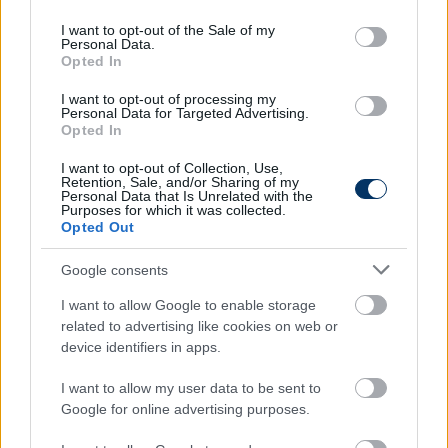
use your data for below specified purposes in below Google
consent section.
I want to opt-out of the Sale of my
Personal Data.
NB I
Opted In
Rálicitáltak a fizetésére, fordulat
állhat be a Puskástól három év után
távozó játékos ügyében - sajtóhír
I want to opt-out of processing my
Personal Data for Targeted Advertising.
Opted In
I want to opt-out of Collection, Use,
NB I
Retention, Sale, and/or Sharing of my
Távozik a Puskás Akadémiától a klub
Personal Data that Is Unrelated with the
egyik legdrágább játékosa: "Tudom,
Purposes for which it was collected.
hogy követtem el hibákat"
Opted Out
Google consents
NB I
I want to allow Google to enable storage
A bajnokság legbrutálisabb
related to advertising like cookies on web or
támadósorát állítaná össze a román
device identifiers in apps.
tulajdonos, az NB I-ből nézett ki ehhez
játékost - sajtóhír
I want to allow my user data to be sent to
Google for online advertising purposes.
NB I
NB I: Olasz csapatok csapnának le a