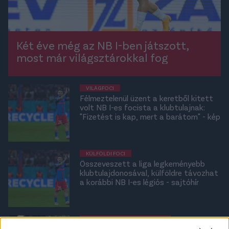
Két éve még az NB I-ben játszott,
most már világsztárokkal fog
VILÁGFOCI
Félmeztelenül üzent a keretből kitett
volt NB I-es focista a klubtulajnak:
"Fizetést is kap, mert a barátom" - kép
KÜLFÖLDI FOCI
Összeveszett a liga legkeményebb
klubtulajdonosával, külföldre távozhat
a korábbi NB I-es légiós - sajtóhír
OLDALHÁLÓ - CSAKFOCI LIGHT
Szeretője zsarolta meg a volt NB I-es