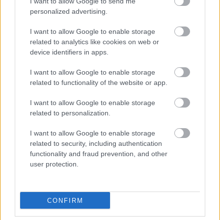
I want to allow Google to send me
Puskás Akadémia középpályására -
personalized advertising.
sajtóhír
I want to allow Google to enable storage
related to analytics like cookies on web or
device identifiers in apps.
VIDEÓ
Még a bírón is "áthajtott" nagy
sietségében az NB I-es légiós - videó
I want to allow Google to enable storage
related to functionality of the website or app.
I want to allow Google to enable storage
related to personalization.
PUSKÁS AKADÉMIA
NB I: Ezt a felcsúti gólt a világon
I want to allow Google to enable storage
bárhol megtapsolnák - videó
related to security, including authentication
functionality and fraud prevention, and other
user protection.
PUSKÁS AKADÉMIA
A Puskás Akadémia román
válogatottja: "A bajnoki címről még
CONFIRM
nem volt szó"