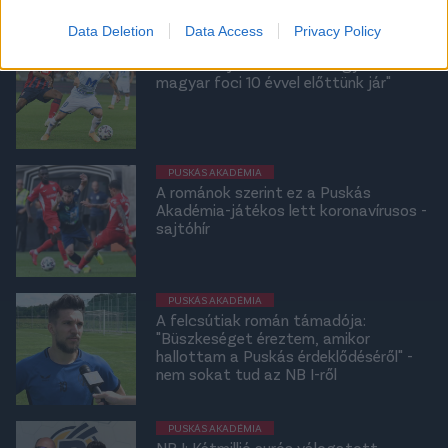
Data Deletion
Data Access
Privacy Policy
NB I
A felcsúti játékos román ügynöke: "A
magyar foci 10 évvel előttünk jár"
PUSKÁS AKADÉMIA
A románok szerint ez a Puskás
Akadémia-játékos lett koronavírusos -
sajtóhír
PUSKÁS AKADÉMIA
A felcsútiak román támadója:
"Büszkeséget éreztem, amikor
hallottam a Puskás érdeklődéséről" -
nem sokat tud az NB I-ről
PUSKÁS AKADÉMIA
NB I: Kétmillió eurós válogatott