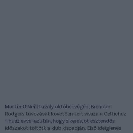
Martin O'Neill
tavaly október végén, Brendan
Rodgers távozását követően tért vissza a Celtichez
– húsz évvel azután, hogy sikeres, öt esztendős
időszakot töltött a klub kispadján. Első ideiglenes