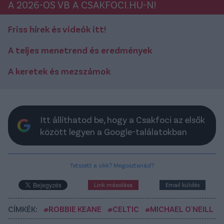
A 2026-OS VB A CSAKFOCI.HU-N!
Friss hírek és videók itt!
A teljes menetrend és eredmények
A keretek és mezszámok
Itt állíthatod be, hogy a Csakfoci az elsők
között legyen a Google-találatokban
Tetszett a cikk? Megosztanád?
Link másolása
Email küldés
CÍMKÉK:
#ROBBIE KEANE
#CELTIC
#MICHAEL O'NEILL