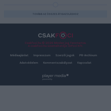
TOVÁBB AZ ÖSSZES ÁTIGAZOLÁSHOZ
Csakfoci.hu © 2026 Minden jog fenntartva.
A csakfoci.hu üzemeltetője: DrFoci Kft.
Médiaajánlat
Impresszum
Szerzői jogok
PR-Archívum
Adatvédelem
Kommentszabályzat
Kapcsolat
powered by