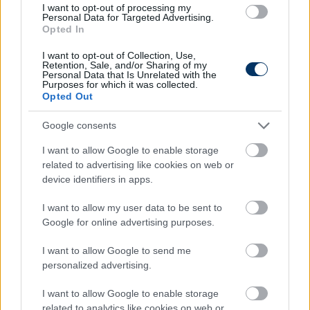
mérkőzésen irányította a csapatot, mérlege 27
I want to opt-out of processing my
Personal Data for Targeted Advertising.
győzelem és négy döntetlen volt minden sorozatot
Opted In
figyelembe véve. A bajnokságban a Celtic az utolsó
hét mérkőzését egyaránt megnyerte, és O'Neill 2,56-
I want to opt-out of Collection, Use,
Retention, Sale, and/or Sharing of my
os pontátlagot produkált meccsenként, pontosan
Personal Data that Is Unrelated with the
Purposes for which it was collected.
ugyanannyit, mint első glasgow-i időszakában
Opted Out
2000 és 2005 között.
Google consents
A Celtic kispadjával korábban összefüggésbe
hozták az egykori ír válogatott csatárt, Robbie
I want to allow Google to enable storage
Keane-t is, még
a Ferencvárostól történt (önként)
related to advertising like cookies on web or
device identifiers in apps.
távozása
előtt és után egyaránt. Több Celtic-
szurkolói csoport azonban ellenezte a
I want to allow my user data to be sent to
kinevezését, elsősorban a Maccabi Tel-Aviv
Google for online advertising purposes.
vezetőedzőjeként eltöltött időszaka miatt.
I want to allow Google to send me
Olvastad már?
personalized advertising.
I want to allow Google to enable storage
related to analytics like cookies on web or