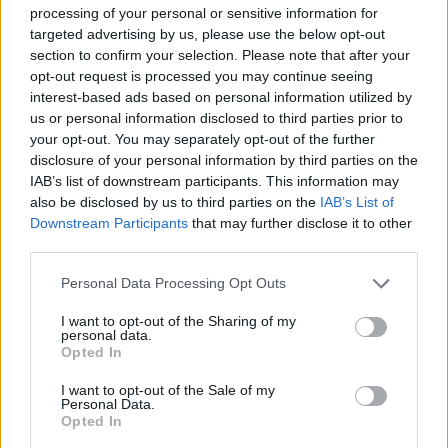
Tudjuk, hogy győztes típus, tudjuk, mit jelent
processing of your personal or sensitive information for
targeted advertising by us, please use the below opt-out
számára a Celtic, és továbbra is ő volt a legjobb
section to confirm your selection. Please note that after your
jelölt a posztra. Tisztában van a Celticnél jelentkező
opt-out request is processed you may continue seeing
elvárásokkal, és pontosan tudom, mennyire elszánt
interest-based ads based on personal information utilized by
abban, hogy ismét sikereket hozzon a klubnak és a
us or personal information disclosed to third parties prior to
szurkolóknak. A klub minden támogatást megad
your opt-out. You may separately opt-out of the further
neki a nyári felkészülés során, hogy megfelelően
disclosure of your personal information by third parties on the
felkészülhessünk a hazai sikerekre és az európai
IAB’s list of downstream participants. This information may
also be disclosed by us to third parties on the
IAB’s List of
kupaszereplés kihívásaira.
Downstream Participants
that may further disclose it to other
A Celtic a szezon utolsó fordulójában 3-1-re
third parties.
legyőzte a sokáig éllovas Heartst
, ezzel megvédte
Please note that this website/app uses one or more Google
Personal Data Processing Opt Outs
bajnoki címét. Egy héttel később a Hampden
services and may gather and store information including but
Parkban a Dunfermline Athletic elleni 3-1-es
not limited to your visit or usage behaviour. You may click to
I want to opt-out of the Sharing of my
personal data.
győzelemmel O'Neill már a kilencedik trófeáját
grant or deny consent to Google and its third-party tags to
Opted In
use your data for below specified purposes in below Google
nyerte meg a Celtic vezetőedzőjeként, ezúttal a
consent section.
Skót Kupa döntőjében.
I want to opt-out of the Sale of my
Personal Data.
Opted In
A két ideiglenes időszak alatt összesen 35