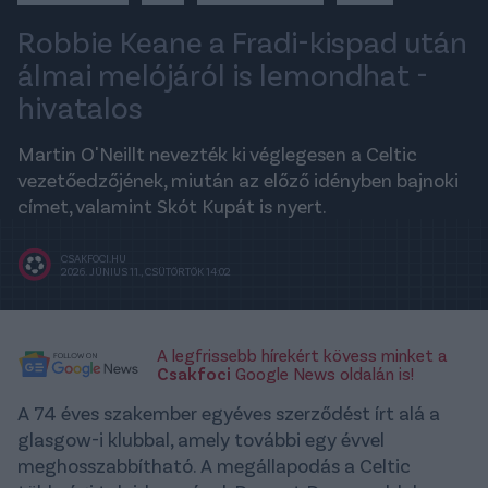
Robbie Keane a Fradi-kispad után
álmai melójáról is lemondhat -
hivatalos
Martin O'Neillt nevezték ki véglegesen a Celtic
vezetőedzőjének, miután az előző idényben bajnoki
címet, valamint Skót Kupát is nyert.
CSAKFOCI.HU
2026. JÚNIUS 11., CSÜTÖRTÖK 14:02
A legfrissebb hírekért kövess minket a
Csakfoci
Google News oldalán is!
A 74 éves szakember egyéves szerződést írt alá a
glasgow-i klubbal, amely további egy évvel
meghosszabbítható. A megállapodás a Celtic