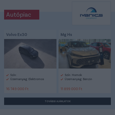
Autópiac
Volvo Ex30
Mg Hs
Szín:
Szín: Homok
Üzemanyag: Elektromos
Üzemanyag: Benzin
16 749 000 Ft
11 899 000 Ft
TOVÁBBI AJÁNLATOK