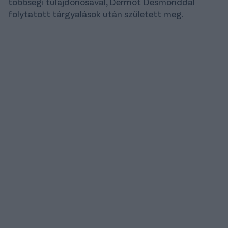
többségi tulajdonosával, Dermot Desmonddal
folytatott tárgyalások után született meg.