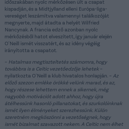
időszakában nyolc mérkőzésen ült a csapat
kispadján, és a Midtjylland elleni Európa-liga-
vereséget leszámítva valamennyi találkozóját
megnyerte, majd átadta a helyét Wilfried
Nancynak. A francia edző azonban nyolc
mérkőzésből hatot elveszített, így január elején
O'Neill ismét visszatért, és az idény végéig
irányította a csapatot.
–
Hatalmas megtiszteltetés számomra, hogy
továbbra is a Celtic vezetőedzője lehetek
–
nyilatkozta O'Neill a klub hivatalos honlapján. –
Az
előző szezon emléke örökké velünk marad, és az,
hogy részese lehettem ennek a sikernek, még
nagyobb motivációt adott ahhoz, hogy újra
átélhessünk hasonló pillanatokat, és szurkolóinknak
ismét ilyen élményeket szerezhessünk. Külön
szeretném megköszönni a vezetőségnek, hogy
ismét bizalmat szavazott nekem. A Celtic nem élhet