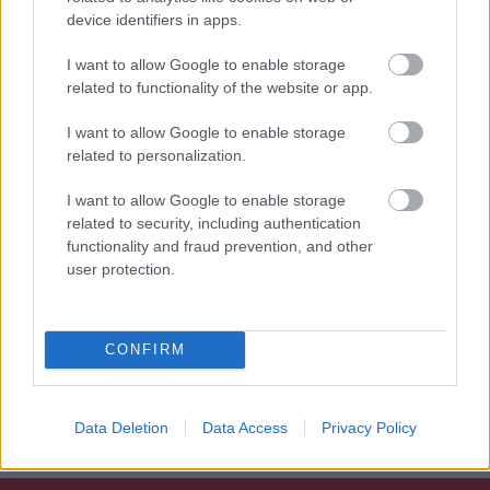
device identifiers in apps.
I want to allow Google to enable storage
related to functionality of the website or app.
I want to allow Google to enable storage
related to personalization.
I want to allow Google to enable storage
related to security, including authentication
Óriási pénzügyi változás a magyar
functionality and fraud prevention, and other
fociban: Az ETO-t, a Fradit és a Lokit
user protection.
is érinti
A tervek szerint megszűnik az MLSZ egyik kiemelt
CONFIRM
premizálása: a csakfoci.hu információi szerint az
eddigi gyakorlattól eltérően már nem jár külön pénz a
nemzetközi kupafőtábláért a magyar kluboknak.
Data Deletion
Data Access
Privacy Policy
Elolvasom