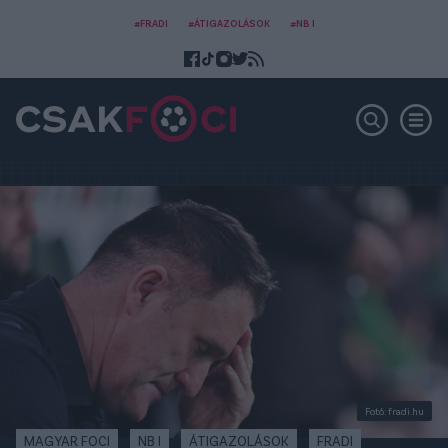
#FRADI
#ÁTIGAZOLÁSOK
#NB I
Fotó: fradi.hu
MAGYAR FOCI
NB I
ÁTIGAZOLÁSOK
FRADI