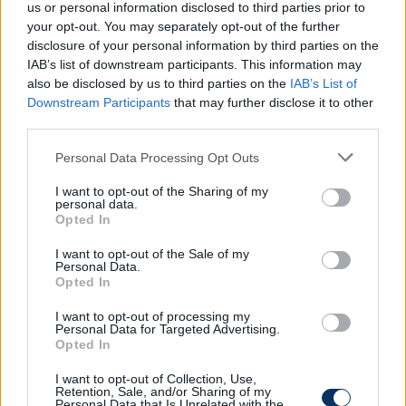
us or personal information disclosed to third parties prior to
your opt-out. You may separately opt-out of the further
A Tímár Krisztián vezette kisalföldiek a 10. helyen
disclosure of your personal information by third parties on the
töltik a téli szünetet, a zöld-fehérek ősszel 20
IAB’s list of downstream participants. This information may
mérkőzés alatt 7-szer nyertek és kaptak ki, valamin
also be disclosed by us to third parties on the
IAB’s List of
6-szor ikszeltek.
Downstream Participants
that may further disclose it to other
third parties.
Természetesen sok tekintetben csalódást
Please note that this website/app uses one or more Google
Personal Data Processing Opt Outs
jelentett az idény eddig eltelt része,
services and may gather and store information including but
not limited to your visit or usage behaviour. You may click to
I want to opt-out of the Sharing of my
elvesztettünk olyan mérkőzéseket, főleg
personal data.
grant or deny consent to Google and its third-party tags to
hazai pályán, amelyek nyerhetőek lettek
Opted In
use your data for below specified purposes in below Google
volna. Voltak szakmai hibák, amelyeket
consent section.
I want to opt-out of the Sale of my
elemzünk, átbeszélünk és amelyekből
Personal Data.
Opted In
mindenkinek tanulnia kell.
I want to opt-out of processing my
Personal Data for Targeted Advertising.
Opted In
- Az ETO-stadionban néhányszor úgy maradtunk
alul, hogy stabilak voltunk, jól játszottunk, akár meg
I want to opt-out of Collection, Use,
is nyerhettük volna a meccset. A mezőny egyik
Retention, Sale, and/or Sharing of my
Personal Data that Is Unrelated with the