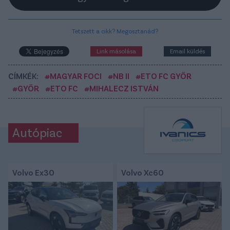
Tetszett a cikk? Megosztanád?
Link másolása
Email küldés
CÍMKÉK:
#MAGYAR FOCI
#NB II
#ETO FC GYŐR
#GYŐR
#ETO FC
#MIHALECZ ISTVÁN
Autópiac
Volvo Ex30
Volvo Xc60