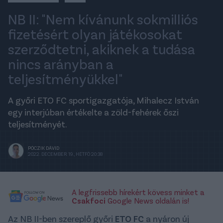
NB II: "Nem kívánunk sokmilliós
fizetésért olyan játékosokat
szerződtetni, akiknek a tudása
nincs arányban a
teljesítményükkel"
A győri ETO FC sportigazgatója, Mihalecz István
egy interjúban értékelte a zöld-fehérek őszi
teljesítményét.
PÓCZIK DÁVID
2022. DECEMBER 19., HÉTFŐ 20:38
A legfrissebb hírekért kövess minket a
Csakfoci
Google News oldalán is!
Az NB II-ben szereplő győri
ETO
FC
a nyáron új