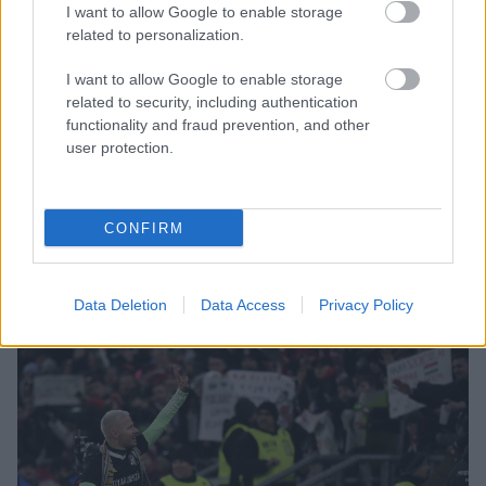
- Hazánkban nagyon kevés huszonöt-huszonnyolc
I want to allow Google to enable storage
related to personalization.
éves, piacképes és megfizethető magyar futballista
van, ezért a tulajdonosok úgy döntöttek, nem
I want to allow Google to enable storage
kívánunk sokmilliós fizetésért olyan játékosokat
related to security, including authentication
szerződtetni, akiknek a tudása nincs arányban a
functionality and fraud prevention, and other
teljesítményükkel és az ambíciójukkal. Inkább a
user protection.
fiatalok nevelését és az első csapatba építését
helyezzük előtérbe, jelenleg ez is a klubunk
filozófiája
- zárta Mihalecz.
CONFIRM
A teljes interjú itt!
Data Deletion
Data Access
Privacy Policy
Olvastad már?