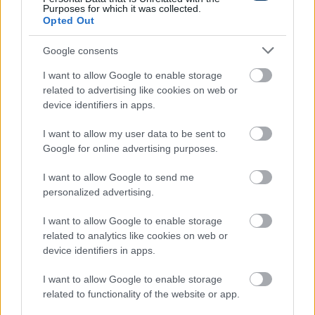
legfiatalabb csapata vagyunk, bízunk abban, hogy a
Purposes for which it was collected.
befektetés megtérül és a fiatal játékosok egy-két
Opted Out
tapasztalt, nyerő karakterrel kiegészülve képesek
Google consents
lesznek akár már tavasszal megnyerni olyan
meccseket, amelyek ősszel néhányszor elúsztak.
I want to allow Google to enable storage
related to advertising like cookies on web or
device identifiers in apps.
A klub nagysága, a stadion légköre néhány
játékosunknál a kelleténél nagyobb terhet
I want to allow my user data to be sent to
jelentett. Egy picit nagyobb szerencsével
Google for online advertising purposes.
könnyedén az első harmadban végezhettünk
I want to allow Google to send me
volna.
personalized advertising.
I want to allow Google to enable storage
Az interjú zárásában a sportigazgató megjegyezte,
related to analytics like cookies on web or
továbbra is bízik Tímár Krisztián vezetőedzőben, aki
device identifiers in apps.
január közepétől már a teljes - igazolásokkal
megerősített - kerettel készülhet a tavaszi
I want to allow Google to enable storage
folytatásra.
related to functionality of the website or app.