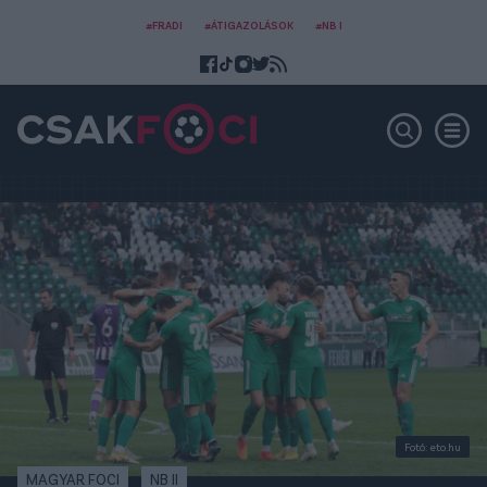
#FRADI
#ÁTIGAZOLÁSOK
#NB I
Fotó: eto.hu
MAGYAR FOCI
NB II