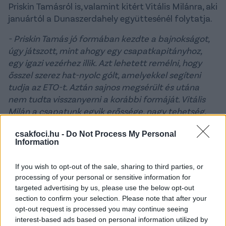
Priskin Tamásról is, valamint kitért Vitális Milánra, aki
januártól a Dunaszerdahely együttesénél folytatja.
- Priskin Tamás jó formában kezdte a bajnokságot,
úgy játszott, mint ahogy egy csapatkapitányhoz,
egy igazi vezérhez illik. Azt lehetett remélni, hogy
ősszel szerez hat-nyolc gólt, amelyekkel segíteni
tudja az ETO-t. Aztán sajnos megsérült és utána
nem tudta visszanyerni a korábbi formáját. Vitális
Milán a csapatunk egyik erőssége, nagy tehetség,
több klub is felfigyelt rá. Nem tudtuk volna
csakfoci.hu -
Do Not Process My Personal
megtartani, ehhez kellett, hogy átigazolja a DAC,
Information
majd kölcsönben nálunk folytassa a játékot.
If you wish to opt-out of the sale, sharing to third parties, or
Fiatal futballistáról van szó, a nagy
processing of your personal or sensitive information for
érdeklődés egy kissé rányomta a bélyegét a
targeted advertising by us, please use the below opt-out
section to confirm your selection. Please note that after your
teljesítményére, ám az utolsó egy hónapban
opt-out request is processed you may continue seeing
már úgy játszott, ahogy vártuk tőle.
interest-based ads based on personal information utilized by