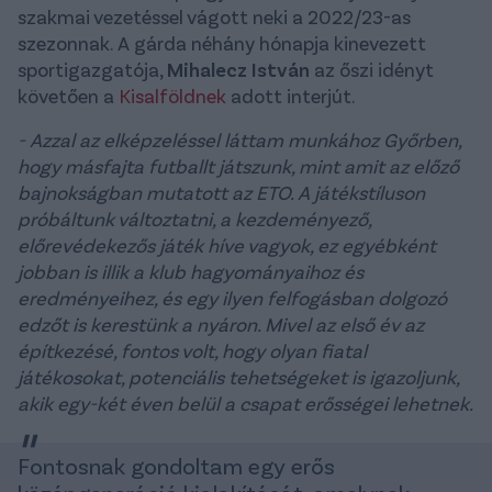
szakmai vezetéssel vágott neki a 2022/23-as
szezonnak. A gárda néhány hónapja kinevezett
sportigazgatója,
Mihalecz
István
az őszi idényt
követően a
Kisalföldnek
adott interjút.
- Azzal az elképzeléssel láttam munkához Győrben,
hogy másfajta futballt játszunk, mint amit az előző
bajnokságban mutatott az ETO. A játékstíluson
próbáltunk változtatni, a kezdeményező,
előrevédekezős játék híve vagyok, ez egyébként
jobban is illik a klub hagyományaihoz és
eredményeihez, és egy ilyen felfogásban dolgozó
edzőt is kerestünk a nyáron. Mivel az első év az
építkezésé, fontos volt, hogy olyan fiatal
játékosokat, potenciális tehetségeket is igazoljunk,
akik egy-két éven belül a csapat erősségei lehetnek.
Fontosnak gondoltam egy erős