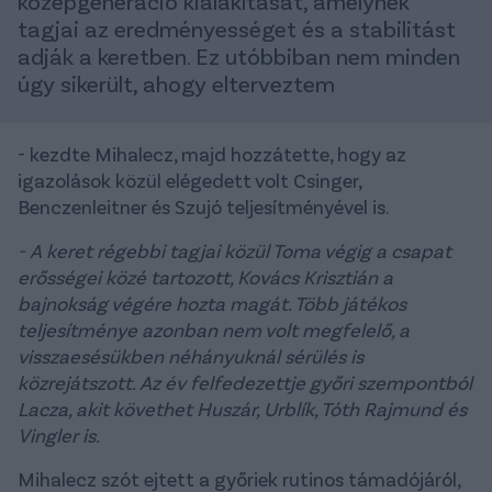
középgeneráció kialakítását, amelynek
tagjai az eredményességet és a stabilitást
adják a keretben. Ez utóbbiban nem minden
úgy sikerült, ahogy elterveztem
- kezdte Mihalecz, majd hozzátette, hogy az
igazolások közül elégedett volt Csinger,
Benczenleitner és Szujó teljesítményével is.
- A keret régebbi tagjai közül Toma végig a csapat
erősségei közé tartozott, Kovács Krisztián a
bajnokság végére hozta magát. Több játékos
teljesítménye azonban nem volt megfelelő, a
visszaesésükben néhányuknál sérülés is
közrejátszott. Az év felfedezettje győri szempontból
Lacza, akit követhet Huszár, Urblík, Tóth Rajmund és
Vingler is.
Mihalecz szót ejtett a győriek rutinos támadójáról,