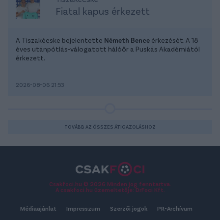
Fiatal kapus érkezett
A Tiszakécske bejelentette
Németh Bence
érkezését. A 18
éves utánpótlás-válogatott hálóőr a Puskás Akadémiától
érkezett.
2026-08-06 21:53
TOVÁBB AZ ÖSSZES ÁTIGAZOLÁSHOZ
Csakfoci.hu © 2026 Minden jog fenntartva.
A csakfoci.hu üzemeltetője: DrFoci Kft.
Médiaajánlat
Impresszum
Szerzői jogok
PR-Archívum