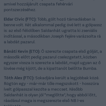
amivel hozzájárult csapata fehérvári
pontszerzéséhez.
Eldar Civic (FTC):
Több, gólt hozó támadásban is
benne volt. Két alkalommal pedig övé lett a gólpassz
is: az első félidőben Saldanhát ugratta ki zseniális
indítással, a másodikban Joseph fejére varázsolta rá
a labdát pazarul.
Bánáti Kevin (ETO):
Ő szerezte csapata első gólját, a
második előtt pedig pazarul cselezgetett, közben
egyszer vissza is szerezte a labdát, majd ugyan az ő
lövése még kijött, de a kipattanót belőtte Bumba.
Tóth Alex (FTC):
Sokadjára került a legjobbak közé.
Rögtön egy - már-már tőle megszokott - hosszúra
ívelt gólpasszal kezdte a meccset. Később
Saldanhát is olyan jól “meglőtte”, hogy abból lőtt,
ráadásul maga is megszerezte első NB I-es