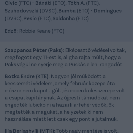
Civic
(FTC) -
Bánáti
(ETO),
Tóth A.
(FTC),
Szuhodovszki
(DVSC),
Bumba
(ETO) -
Domingues
(DVSC),
Pesic
(FTC),
Saldanha
(FTC).
Edző
: Robbie Keane (FTC)
Szappanos Péter (Paks):
Elképesztő védései voltak,
megfogott egy 11-est is, aligha rajta múlt, hogy a
Paks végül ne nyerje meg a Puskás elleni rangadót.
Botka Endre (KTE):
Nagyon jól működött a
kecskeméti védelem, amely február közepe óta
először nem kapott gólt, és ebben kulcsszerepe volt
a csapatkapitánynak. Az újpesti támadókat nem
engedték lubickolni a hazai lila-fehér védők, ők
megtették a magukét, a helyzetek ki nem
használása miatt lett csak egy pont a jutalmuk.
Ilia Beriashvili (MTK):
Több nagy mentése is volt,