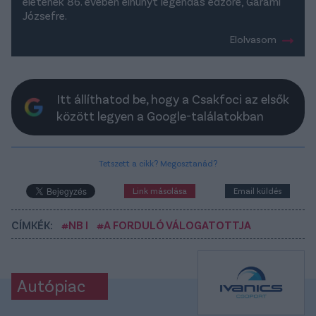
életének 86. évében elhunyt legendás edzőre, Garami
Józsefre.
Elolvasom
Itt állíthatod be, hogy a Csakfoci az elsők
között legyen a Google-találatokban
Tetszett a cikk? Megosztanád?
Link másolása
Email küldés
CÍMKÉK:
#NB I
#A FORDULÓ VÁLOGATOTTJA
Autópiac