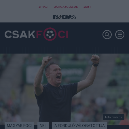
#FRADI
#ÁTIGAZOLÁSOK
#NB I
Fotó: fradi.hu
MAGYAR FOCI
NB I
A FORDULÓ VÁLOGATOTTJA