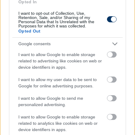
és gólt is szerzett.
Opted In
Lenny Joseph:
Nemcsak maga talált egy szép
I want to opt-out of Collection, Use,
Retention, Sale, and/or Sharing of my
fejessel a kapuba, de rendkívül önzetlenül Varga
Personal Data that Is Unrelated with the
Barnabással is lövetett egy gólt.
Purposes for which it was collected.
Opted Out
A forduló edzője: Robbie Keane
Google consents
A bajnokság legfontosabb szakaszára kapta össze a
I want to allow Google to enable storage
csapatot, zsinórban harmadjára nyertek, a mostani
related to advertising like cookies on web or
7-0-s siker pedig a bajnoki versenyfutásban rivális
device identifiers in apps.
együttesek számára is egyértelmű üzenet.
I want to allow my user data to be sent to
Google for online advertising purposes.
I want to allow Google to send me
personalized advertising.
I want to allow Google to enable storage
related to analytics like cookies on web or
device identifiers in apps.