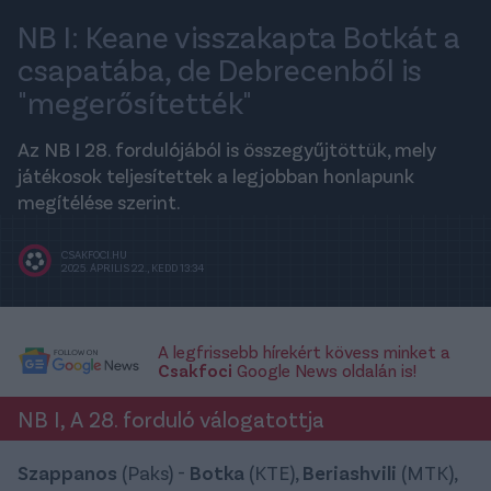
NB I: Keane visszakapta Botkát a
csapatába, de Debrecenből is
"megerősítették"
Az NB I 28. fordulójából is összegyűjtöttük, mely
játékosok teljesítettek a legjobban honlapunk
megítélése szerint.
CSAKFOCI.HU
2025. ÁPRILIS 22., KEDD 13:34
A legfrissebb hírekért kövess minket a
Csakfoci
Google News oldalán is!
NB I, A 28. forduló válogatottja
Szappanos
(Paks) -
Botka
(KTE),
Beriashvili
(MTK),