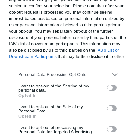
megfordította a ZTE elleni kulcsmeccset.
section to confirm your selection. Please note that after your
opt-out request is processed you may continue seeing
Aleksandar Pesic (FTC):
Ő nyitotta a gólok sorát,
interest-based ads based on personal information utilized by
majd egy látványos mozdulattal is betalált, így
us or personal information disclosed to third parties prior to
továbbra is remek formában játszik.
your opt-out. You may separately opt-out of the further
disclosure of your personal information by third parties on the
Saldanha (FTC):
Ezúttal is nagyon élt, Pesichez
IAB’s list of downstream participants. This information may
hasonlóan duplázott, megmozdulásai
also be disclosed by us to third parties on the
IAB’s List of
élményszámba mentek, és még egy asszisztott is
Downstream Participants
that may further disclose it to other
adott csatártársának.
third parties.
Please note that this website/app uses one or more Google
Cserék
Personal Data Processing Opt Outs
services and may gather and store information including but
not limited to your visit or usage behaviour. You may click to
I want to opt-out of the Sharing of my
Tóth Barna:
Az ő lendülete sem lankad, 1-1-nél
personal data.
grant or deny consent to Google and its third-party tags to
szerzett fontos gólt a Puskás ellen, ami sokáig
Opted In
use your data for below specified purposes in below Google
döntőnek bizonyult, igaz, végül csak egy pontot ért,
consent section.
I want to opt-out of the Sale of my
de ez nem rajta múlt.
Personal Data.
Opted In
Marin Jurina:
Azt tette, amit várnak tőle: csereként
beállva okozott sok kellemetlenséget a Fehérvárnak,
I want to opt-out of processing my
Personal Data for Targeted Advertising.