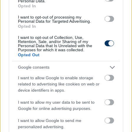
Personal Data.
Opted In
ФК Балтика | FC Baltika (@fcbaltika) által megosztott bejegyzés
I want to opt-out of processing my
Personal Data for Targeted Advertising.
Opted In
Átigazolási rovatunk folyamatosan frissül
,
I want to opt-out of Collection, Use,
érdemes oda is benézni, szintén találni a Fradival
Retention, Sale, and/or Sharing of my
kapcsolatos híreket is.
Personal Data that Is Unrelated with the
Purposes for which it was collected.
Opted Out
Olvastad már?
Google consents
I want to allow Google to enable storage
related to advertising like cookies on web or
device identifiers in apps.
I want to allow my user data to be sent to
Google for online advertising purposes.
I want to allow Google to send me
personalized advertising.