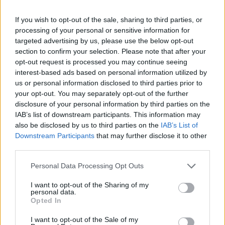
If you wish to opt-out of the sale, sharing to third parties, or
processing of your personal or sensitive information for
targeted advertising by us, please use the below opt-out
section to confirm your selection. Please note that after your
opt-out request is processed you may continue seeing
interest-based ads based on personal information utilized by
us or personal information disclosed to third parties prior to
your opt-out. You may separately opt-out of the further
disclosure of your personal information by third parties on the
A bejegyzés megtekintése az Instagramon
IAB’s list of downstream participants. This information may
also be disclosed by us to third parties on the
IAB’s List of
Downstream Participants
that may further disclose it to other
third parties.
Please note that this website/app uses one or more Google
Personal Data Processing Opt Outs
services and may gather and store information including but
not limited to your visit or usage behaviour. You may click to
I want to opt-out of the Sharing of my
personal data.
grant or deny consent to Google and its third-party tags to
Opted In
use your data for below specified purposes in below Google
consent section.
I want to opt-out of the Sale of my