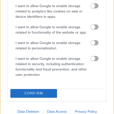
I want to allow Google to enable storage
Fradi: Újabb magyar játékost
related to analytics like cookies on web or
szemeltek ki az NB I-ből
device identifiers in apps.
A Csakfoci információi szerint Nagy Barnabás mellett
I want to allow Google to enable storage
egy másik Szpari-játékos is felkeltette a bajnoki
related to functionality of the website or app.
címvédő érdeklődését.
I want to allow Google to enable storage
Elolvasom
related to personalization.
I want to allow Google to enable storage
related to security, including authentication
Itt állíthatod be, hogy a Csakfoci az elsők
functionality and fraud prevention, and other
között legyen a Google-találatokban
user protection.
Tetszett a cikk? Megosztanád?
CONFIRM
Link másolása
Email küldés
CÍMKÉK:
#NB I
#FRADI
#ÁTIGAZOLÁSOK
Data Deletion
Data Access
Privacy Policy