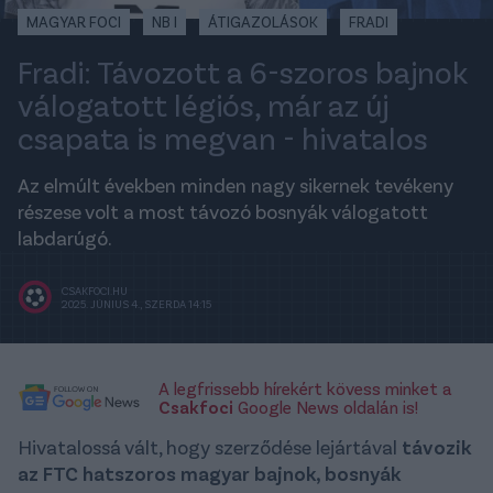
MAGYAR FOCI
NB I
ÁTIGAZOLÁSOK
FRADI
Fradi: Távozott a 6-szoros bajnok
válogatott légiós, már az új
csapata is megvan - hivatalos
Az elmúlt években minden nagy sikernek tevékeny
részese volt a most távozó bosnyák válogatott
labdarúgó.
CSAKFOCI.HU
2025. JÚNIUS 4., SZERDA 14:15
A legfrissebb hírekért kövess minket a
Csakfoci
Google News oldalán is!
Hivatalossá vált, hogy szerződése lejártával
távozik
az FTC hatszoros magyar bajnok, bosnyák