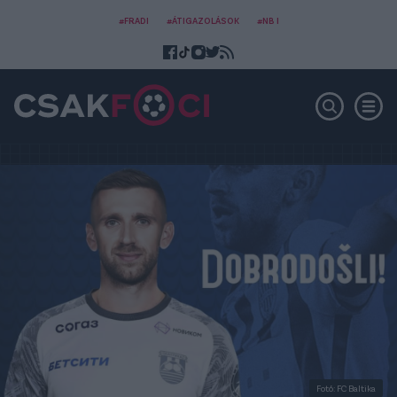
#FRADI
#ÁTIGAZOLÁSOK
#NB I
Fotó: FC Baltika