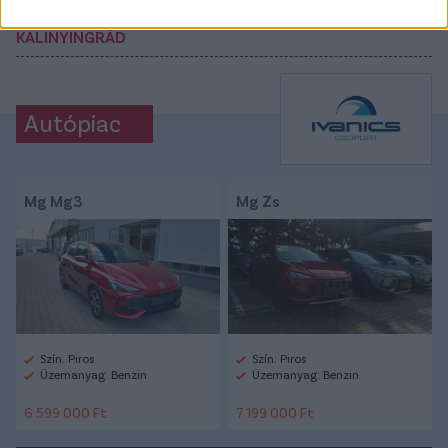
#FERENCVÁROS
#ELDAR CIVIC
#BALTIKA
KALINYINGRÁD
Autópiac
Mg Mg3
Mg Zs
Szín: Piros
Szín: Piros
Üzemanyag: Benzin
Üzemanyag: Benzin
6 599 000 Ft
7 199 000 Ft