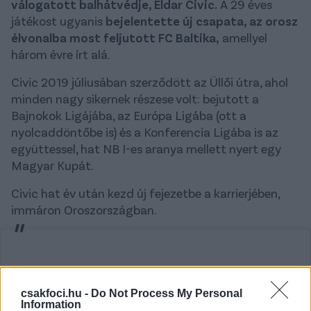
válogatott balhátvédje, Eldar Civic.
A 29 éves
játékost ugyanis
bejelentette új csapata, az orosz
élvonalba most feljutott FC Baltika,
amellyel
három évre írt alá.
Civic 2019 júliusában szerződött az Üllői útra, ahol
minden nagy sikernek részese volt: bejutott a
Bajnokok Ligájába, az Európa Ligába (ott a
nyolcaddöntőbe is) és a Konferencia Ligába is az
együttessel, hat NB I-es aranya mellett nyert egy
Magyar Kupát.
Civic hat év után kezd új fejezetbe a karrierjében,
immáron Oroszországban.
csakfoci.hu -
Do Not Process My Personal
Information