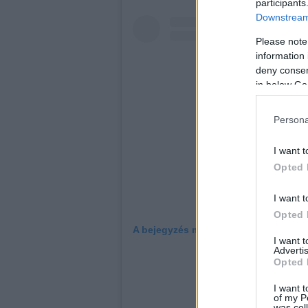
participants
Downstream 
Please note
information 
deny consent
in below Go
Persona
I want t
Opted 
I want t
Opted 
A bejegyzés megtekintése az Instag
I want 
Advertis
Opted 
I want t
of my P
was col