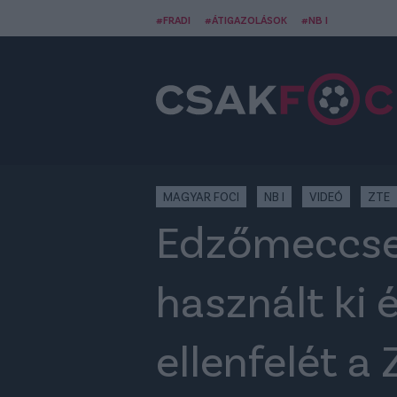
#FRADI
#ÁTIGAZOLÁSOK
#NB I
MAGYAR FOCI
NB I
VIDEÓ
ZTE
Edzőmeccsek
használt ki 
ellenfelét a