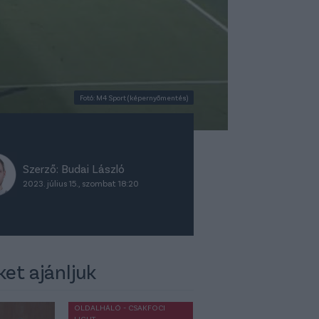
Fotó: M4 Sport (képernyőmentés)
Szerző:
Budai László
2023. július 15., szombat 18:20
ket ajánljuk
OLDALHÁLÓ - CSAKFOCI
LIGHT