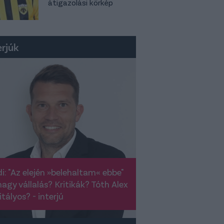
átigazolási körkép
erjúk
i: "Az elején »belehaltam« ebbe"
nagy vállalás? Kritikák? Tóth Alex
itályos? - interjú