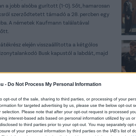
 a jobb alsóba gurított (1-0). Sőt, hamarosan
ksról szerződtetett támadó a 28. percben egy
puba. A németek Kaufmann találatával
őtt.
tékrész elején visszaállította a kétgólos
bizonytalankodó Busk kapustól a labdát, majd
s tudott lenni egyszer, a zalaiak így -
verték a Bundesliga előző szezonjának
hu -
Do Not Process My Personal Information
 sérüléséből lábadozó Schäfer András a
to opt-out of the sale, sharing to third parties, or processing of your per
még nem szerepelhetett rajta.
formation for targeted advertising by us, please use the below opt-out s
r selection. Please note that after your opt-out request is processed y
eing interest-based ads based on personal information utilized by us or
disclosed to third parties prior to your opt-out. You may separately opt-
losure of your personal information by third parties on the IAB’s list of