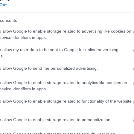
Out
consents
o allow Google to enable storage related to advertising like cookies on
evice identifiers in apps.
o allow my user data to be sent to Google for online advertising
s.
 által megosztott bejegyzés
to allow Google to send me personalized advertising.
o allow Google to enable storage related to analytics like cookies on
evice identifiers in apps.
, 28., Meshack 47., ill. Kaufmann 45.,
o allow Google to enable storage related to functionality of the website
o allow Google to enable storage related to personalization.
Csakfoci az elsők között legyen a Google-
o allow Google to enable storage related to security, including