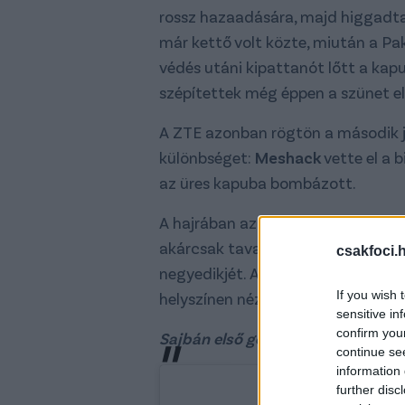
rossz hazaadására, majd higgadtan
már kettő volt közte, miután a Pa
védés utáni kipattanót lőtt a ka
szépítettek még éppen a szünet el
A ZTE azonban rögtön a második já
különbséget:
Meshack
vette el a 
az üres kapuba bombázott.
A hajrában az Union még eredménye
akárcsak tavaly a Milant - 3-2-re 
csakfoci.
negyedikjét. Az Union magyarja, a
If you wish 
helyszínen nézte a találkozót, de 
sensitive in
confirm you
Sajbán első gólja
continue se
information 
further disc