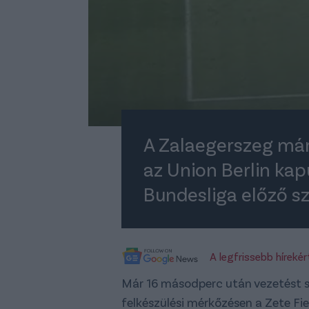
A Zalaegerszeg má
az Union Berlin kapu
Bundesliga előző s
A legfrissebb híreké
Már 16 másodperc után vezetést 
felkészülési mérkőzésen a Zete Fi