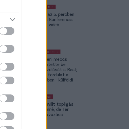
KÜLFÖLDI FOCI
Bolla már az 5. percben
betalált a Konferencia
Ligában – videó
KÜLFÖLDI KÖRKÉP
A Fradi elleni meccs
előtt jelentette be
rekordigazolását a Real;
hatalmas fordulat a
Rodri-ügyben - külföldi
körkép
MAGYAR FOCI
Yaakobishvilit topligás
csapat vinné, de Ter
Stegen távozása
bekavart