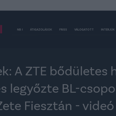
NB I
ÁTIGAZOLÁSOK
FRISS
VÁLOGATOTT
INTERJÚK
: A ZTE bődületes 
és legyőzte BL-csopo
 Zete Fiesztán - videó