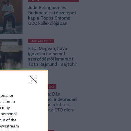
Jude Bellingham és
Budapest is főszerepet
kap a Topps Chrome
UCC kollekciójában
MAGYAR FOCI
ETO: Megvan, hova
igazolhat a német
szerződésről lemaradt
Tóth Rajmund - sajtóhír
KÜLFÖLDI FOCI
Lapszemle: Dán
sonal or
szambafoci a debreceni
ection to
szaunában; a lettek
ou may
kevesellik az ETO elleni
 personal
előnyt
out of the
 downstream