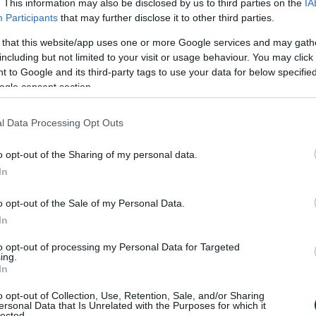
. This information may also be disclosed by us to third parties on the
IA
Participants
that may further disclose it to other third parties.
 that this website/app uses one or more Google services and may gath
including but not limited to your visit or usage behaviour. You may click 
 to Google and its third-party tags to use your data for below specifi
ogle consent section.
l Data Processing Opt Outs
o opt-out of the Sharing of my personal data.
In
o opt-out of the Sale of my Personal Data.
In
ramon
to opt-out of processing my Personal Data for Targeted
ing.
In
o opt-out of Collection, Use, Retention, Sale, and/or Sharing
ersonal Data that Is Unrelated with the Purposes for which it
lected.