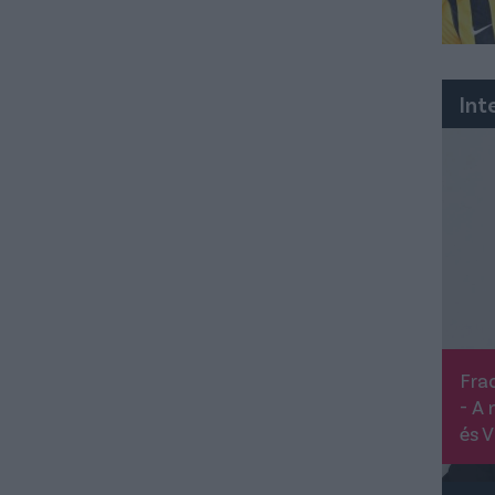
Int
Frad
- A 
és V