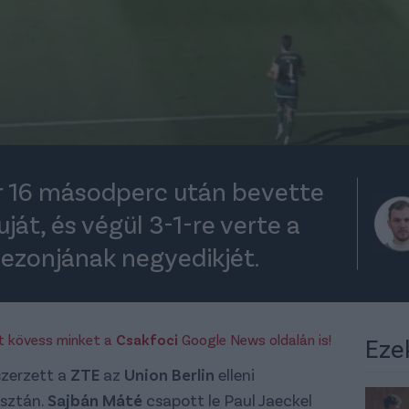
r 16 másodperc után bevette
ját, és végül 3-1-re verte a
zezonjának negyedikjét.
rt kövess minket a
Csakfoci
Google News oldalán is!
Eze
szerzett a
ZTE
az
Union Berlin
elleni
esztán.
Sajbán Máté
csapott le Paul Jaeckel