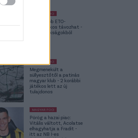
MAGYAR FOCI
NB I: Újabb ETO-
kulcsjátékos távozhat -
topbajnokságokból
hívják
MAGYAR FOCI
Megmenekült a
süllyesztőtől a patinás
magyar klub - 2 korábbi
játékos lett az új
tulajdonos
MAGYAR FOCI
Pörög a hazai piac:
Vitális váltott, Acolatse
elhagyhatja a Fradit -
itt az NB I-es