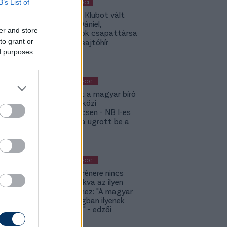
B’s List of
MAGYAR FOCI
Légiósok: Klubot vált
Gazdag Dániel,
er and store
világbajnok csapattársa
to grant or
is lehet - sajtóhír
ed purposes
KÜLFÖLDI FOCI
Megsérült a magyar bíró
a nemzetközi
kupameccsen - NB I-es
honfitársa ugrott be a
helyére
KÜLFÖLDI FOCI
A DVSC trénere nincs
hozzászokva az ilyen
meccsekhez: "A magyar
bajnokságban ilyenek
nincsenek" - edzői
értékelés