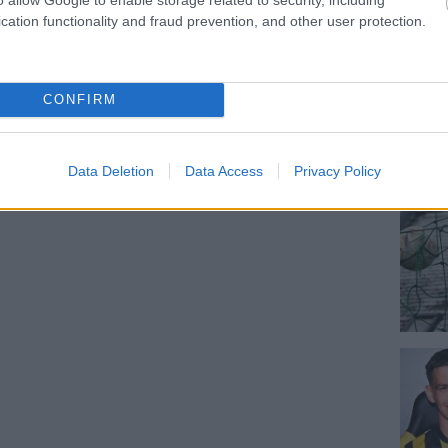
cation functionality and fraud prevention, and other user protection.
Link másolása
Email küldés
CONFIRM
RLIN
#EDZŐMECCSEK
#NB I-ES EDZŐMECCSEK
Data Deletion
Data Access
Privacy Policy