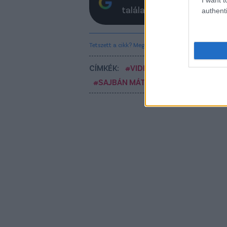
találatokban
authenti
Tetszett a cikk? Megosztanád?
CÍMKÉK:
#VIDEÓ
#ZTE
#UNION BE
#SAJBÁN MÁTÉ