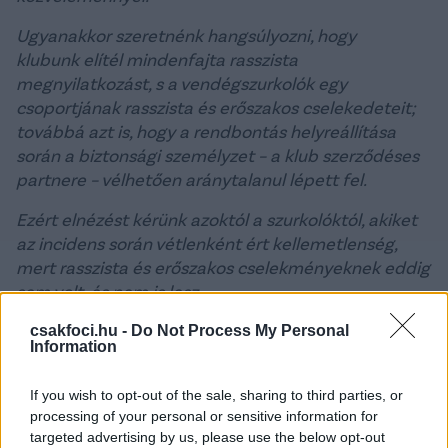
Ugyanakkor szeretnénk hangsúlyozni, hogy
klubunk elítél mindenfajta rasszista
megnyilatkozást, s a vendégszurkolók egy
csoportjának rasszista és erőszakos cselekedeteit;
továbbá azt is, hogy a rendbontás helyreállítása
során a biztonsági személyzet – a klub szerződéses
partnere – vélhetően aránytalanul lépett fel.
Ezért elnézést kérünk azoktól a szurkolóktól, akiket
az incidens során vétlenként ért kellemetlenség,
mert rasszista és erőszakos cselekményeknek eddig
sem volt, és nem is lesz
helye sportlétesítményeinkben.
csakfoci.hu -
Do Not Process My Personal
Information
Szeretnénk, ha klubunkat, csapatainkat nem ezen
ügy alapján ítélnék meg, mert a Kolorcity
If you wish to opt-out of the sale, sharing to third parties, or
Kazincbarcika Sport Club mérkőzésein a családok,
processing of your personal or sensitive information for
gyerekek, szimpatizánsok és szurkolók eddig
targeted advertising by us, please use the below opt-out