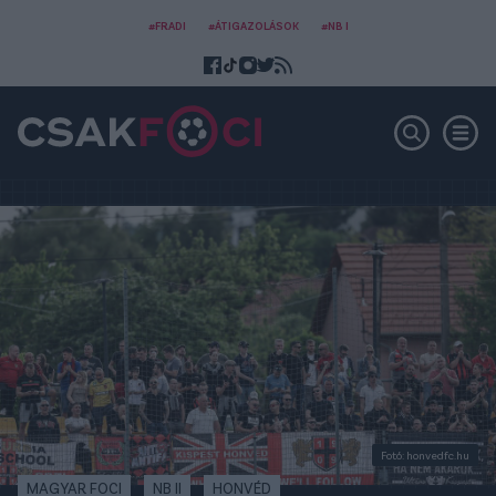
#FRADI
#ÁTIGAZOLÁSOK
#NB I
Fotó: honvedfc.hu
MAGYAR FOCI
NB II
HONVÉD