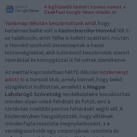
A legfrissebb hírekért kövess minket a
Csakfoci
Google News oldalán is!
Vasárnap délután beszámoltunk arról
, hogy
hatalmas balhé volt a
Kazincbarcika-Honvéd
NB II-
es találkozón, amit félbe is kellett szakítani, miután
a Honvéd szurkolói összecsaptak a hazai
biztonságiakkal, akik különböző beszámolók szerint
viperákkal és könnygázzal is fel voltak szerelkezve.
Az esettel kapcsolatban hétfő délután
közleményt
adott ki
a borsodi klub, amely kiemeli, hogy belső
vizsgálatot indítottak, emellett a
Magyar
Labdarúgó Szövetség
rendelkezésére bocsátottak
minden olyan videó felvételt és fotót, ami a
történtek mielőbbi pontos feltárását segíti elő. A
közleményben hangsúlyozzák, hogy elítélnek
mindenfajta rasszista megnyilatkozást, s a
vendégszurkolók egy csoportjának rasszista és