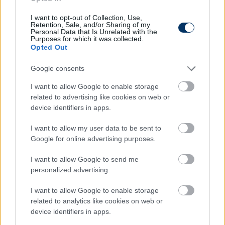
után a találkozó bő tíz percre félbeszakadt a
vendégszektorban történtek miatt.
I want to opt-out of Collection, Use,
Retention, Sale, and/or Sharing of my
Personal Data that Is Unrelated with the
A szurkolóink és a helyi biztonsági szolgálat közötti
Purposes for which it was collected.
Opted Out
verbális incidenst követően könnygázzal fújták le a
nézőket a rendezők, miközben a vendégszektorban
Google consents
gyerekek, nők és idősebb drukkerek is tartózkodtak.
I want to allow Google to enable storage
A felvételeken látható, ahogy az egyik drukkerünk
related to advertising like cookies on web or
éppen felsegít a földről egy biztonsági őrt,
device identifiers in apps.
miközben érkezik egy másik, megkülönböztető
mellényt viselő személy, aki hátba rúgja a kispesti
I want to allow my user data to be sent to
Google for online advertising purposes.
szurkolót. Klubunk álláspontja szerint
elfogadhatatlan a biztonsági szolgálat aránytalan
I want to allow Google to send me
fellépése, a szezon eddigi 15 idegenbeli mérkőzése
personalized advertising.
során sehol sem tapasztaltunk ilyen típusú,
I want to allow Google to enable storage
szükségtelen agressziót.
related to analytics like cookies on web or
device identifiers in apps.
Az erőszakos fellépést követően sajnos végképp