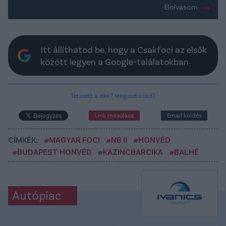
Elolvasom
Itt állíthatod be, hogy a Csakfoci az elsők
között legyen a Google-találatokban
Tetszett a cikk? Megosztanád?
Link másolása
Email küldés
CÍMKÉK:
#MAGYAR FOCI
#NB II
#HONVÉD
#BUDAPEST HONVÉD
#KAZINCBARCIKA
#BALHÉ
Autópiac