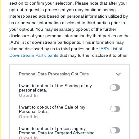
biztonságban, nyugalomban és békességben
section to confirm your selection. Please note that after your
vehettek részt. S a jövőben is erre fogunk törekedni,
opt-out request is processed you may continue seeing
a belső- és egyéb vizsgálatok eredményeit is
interest-based ads based on personal information utilized by
figyelembe véve.
us or personal information disclosed to third parties prior to
your opt-out. You may separately opt-out of the further
A történtek kapcsán a rendőrség is vizsgálatot
disclosure of your personal information by third parties on the
IAB’s list of downstream participants. This information may
indított, ennek kapcsán a B-A-Z Vármegyei Rendőr-
also be disclosed by us to third parties on the
IAB’s List of
főkapitányság sajtóosztálya illetékes."
Downstream Participants
that may further disclose it to other
third parties.
Később a Budapest Honvéd
hivatalos klubhonlapján
Please note that this website/app uses one or more Google
Personal Data Processing Opt Outs
szintén reagált a történésékre.
services and may gather and store information including but
not limited to your visit or usage behaviour. You may click to
I want to opt-out of the Sharing of my
personal data.
A Honvéd teljes közleménye
grant or deny consent to Google and its third-party tags to
Opted In
use your data for below specified purposes in below Google
consent section.
I want to opt-out of the Sale of my
"Sajnálatos módon a pályán kívül történt
Personal Data.
események szolgáltatnak igazán beszédtémát a
Opted In
vasárnapi Kolorcity Kazincbarcika–Budapest
I want to opt-out of processing my
Honvéd mérkőzés kapcsán, ugyanis 76 perc játék
Personal Data for Targeted Advertising.
Opted In