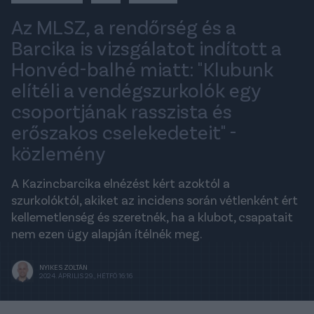
Az MLSZ, a rendőrség és a
Barcika is vizsgálatot indított a
Honvéd-balhé miatt: "Klubunk
elítéli a vendégszurkolók egy
csoportjának rasszista és
erőszakos cselekedeteit" -
közlemény
A Kazincbarcika elnézést kért azoktól a
szurkolóktól, akiket az incidens során vétlenként ért
kellemetlenség és szeretnék, ha a klubot, csapatait
nem ezen ügy alapján ítélnék meg.
NYIKES ZOLTÁN
2024. ÁPRILIS 29., HÉTFŐ 16:16