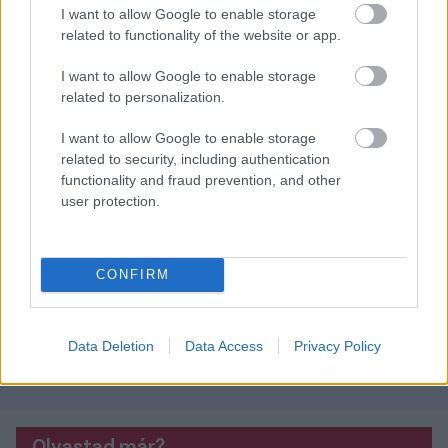
elszabadultak az indulatok, amit a tiltott kényszerítő
I want to allow Google to enable storage
eszközökkel (könnygáz, vipera) felszerelkezett
related to functionality of the website or app.
biztonságiak nem tudtak megfékezni. Ennek
I want to allow Google to enable storage
következtében több szurkolónk is bejutott a
related to personalization.
játéktérre, ami szintén elítélendő és nem lehet része
egy futballmérkőzésnek.
I want to allow Google to enable storage
related to security, including authentication
A történtek kapcsán a rendőrség és az MLSZ
functionality and fraud prevention, and other
(klubunk ellen is) vizsgálatot indít, melynek
user protection.
eredményéről a későbbiekben tudunk beszámolni.
Egyúttal bízunk benne, hogy a jövőben a futball
CONFIRM
kerül a főszerepbe, hiszünk abban, hogy a vasárnap
történtek kirívó esetet jelentenek, hiszen közös
érdekünk, hogy szurkolóbarát légkörben játszott,
Data Deletion
Data Access
Privacy Policy
sportszerű meccseket lássunk a magyar pályákon."
Olvastad már?