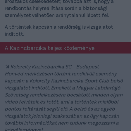
erőszakos cselekedeteit; továbbá azt is, hogy a
rendbontás helyreállítása során a biztonsági
személyzet vélhetően aránytalanul lépett fel.
A történtek kapcsán a rendőrség is vizsgálatot
indított.
A Kazincbarcika teljes közleménye
"A Kolorcity Kazincbarcika SC – Budapest
Honvéd mérkőzésen történt rendkívüli esemény
kapcsán a Kolorcity Kazincbarcika Sport Club belső
vizsgálatot indított. Emellett a Magyar Labdarúgó
Szövetség rendelkezésére bocsátott minden olyan
videó felvételt és fotót, ami a történtek mielőbbi
pontos feltárását segíti elő. A belső és az egyéb
vizsgálatok jelenlegi szakaszában az ügy kapcsán
további információkat nem tudunk megosztani a
közvéleménnyel.