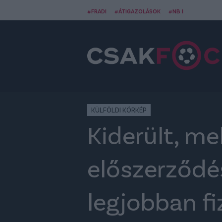
#FRADI
#ÁTIGAZOLÁSOK
#NB I
KÜLFÖLDI KÖRKÉP
Kiderült, me
előszerződé
legjobban fi