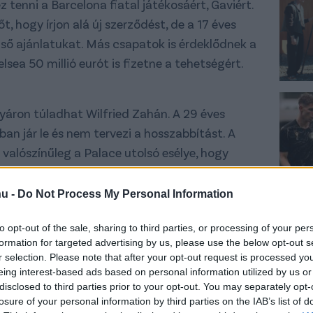
 tenni a Barcelona fiatal játékosáért, Gaviért.
, hogy írjon alá új szerződést, de a 17 éves
lső ajánlatukat. Más csapatok is érdeklődnek a
elsea 50 millió eurót is fizetne a tehetségért.
yáron túladhat Wilfried Zahán. A 29 éves
ban jár le és nem tervezi a hosszabbítást. A
 valószínűleg a Palace utolsó esélye, hogy
t korábban már az Arsenallal és az Evertonnal
hu -
Do Not Process My Personal Information
jobbhátvéd, Ricardo Pereira 2026-ig
to opt-out of the sale, sharing to third parties, or processing of your per
formation for targeted advertising by us, please use the below opt-out s
r selection. Please note that after your opt-out request is processed y
eing interest-based ads based on personal information utilized by us or
ira
has extended his stay with
disclosed to third parties prior to your opt-out. You may separately opt-
losure of your personal information by third parties on the IAB’s list of