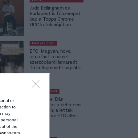
Jude Bellingham és
Budapest is főszerepet
kap a Topps Chrome
UCC kollekciójában
MAGYAR FOCI
ETO: Megvan, hova
igazolhat a német
szerződésről lemaradt
Tóth Rajmund - sajtóhír
KÜLFÖLDI FOCI
Lapszemle: Dán
sonal or
szambafoci a debreceni
ection to
szaunában; a lettek
ou may
kevesellik az ETO elleni
 personal
előnyt
out of the
 downstream