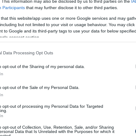
. This information may also be disclosed by us to third parties on the
IA
Participants
that may further disclose it to other third parties.
C)
February 18, 2022
 that this website/app uses one or more Google services and may gath
including but not limited to your visit or usage behaviour. You may click 
 to Google and its third-party tags to use your data for below specifi
ó eurós ajánlatot tett az Atlético Mineiro 17
ogle consent section.
. (Fabrizio Romano)
l Data Processing Opt Outs
lt a Manchester United középpályásának, Paul
ersenyfutásba. A Paris Saint-Germaint, a Real
o opt-out of the Sharing of my personal data.
latba hozták a 28 éves játékossal, akinek
In
. (Fichajes)
o opt-out of the Sale of my Personal Data.
szemeltje a Rennes 19 éves belga szélsője,
In
esen váltana klubot a következő átigazolási
to opt-out of processing my Personal Data for Targeted
a Angliában.(Chronicle)
ing.
In
 Steven Bergwijn iránt a Milan érdeklődik. A
o opt-out of Collection, Use, Retention, Sale, and/or Sharing
ersonal Data that Is Unrelated with the Purposes for which it
et vetett a 24 éves játékosra, mivel a nyáron
lected.