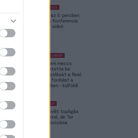
KÜLFÖLDI FOCI
Bolla már az 5. percben
betalált a Konferencia
Ligában – videó
KÜLFÖLDI KÖRKÉP
A Fradi elleni meccs
előtt jelentette be
rekordigazolását a Real;
hatalmas fordulat a
Rodri-ügyben - külföldi
körkép
MAGYAR FOCI
Yaakobishvilit topligás
csapat vinné, de Ter
Stegen távozása
bekavart