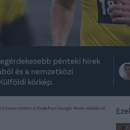
legérdekesebb pénteki hírek
gából és a nemzetközi
 Külföldi körkép.
rt kövess minket a
Csakfoci
Google News oldalán is!
Eze