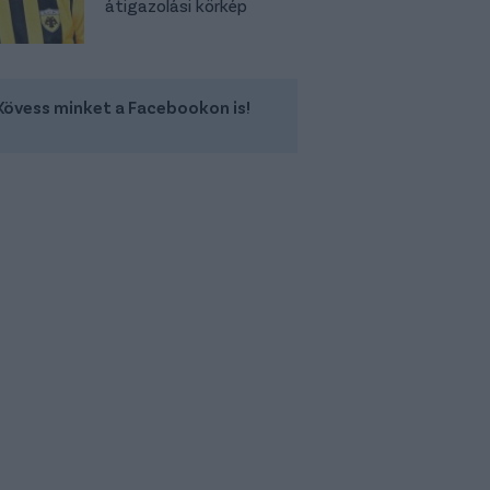
átigazolási körkép
Kövess minket a Facebookon is!