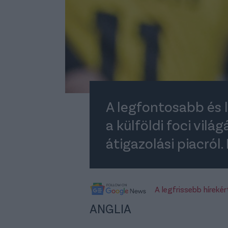
A legfontosabb és 
a külföldi foci vilá
átigazolási piacról.
A legfrissebb híreké
ANGLIA