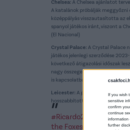
Chelsea:
A Chelsea ajánlatot tervez
A katalánok próbálják meggyőzni őt
középpályás visszautasította az e
spanyol játékos iránt, viszont a Ch
(El Nacional)
Crystal Palace:
A Crystal Palace n
játékos jelenlegi szerződése 2023-
következő átigazolási időszak lesz
nagy összeget kérjen Zaháért, aki
is kapcsolatba hoztak. (Daily Mail)
csakfoci.
Leicester:
A portugál válogatott 
If you wish 
hosszabbított a klubbal.
sensitive in
confirm you
continue se
#Ricardo2026
@ricbpere
information 
the Foxes ?️ ?
further disc