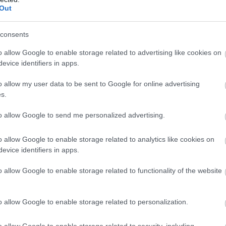
. Bergwijn, akit januárban erősen
Out
, ebben a szezonban 12 Premier League-
consents
ben. (Calciomercato)
o allow Google to enable storage related to advertising like cookies on
evice identifiers in apps.
l Carvalho állítólag megegyezett az Atletico
o allow my user data to be sent to Google for online advertising
ként csatlakozott a gárdához az FC Portótól.
s.
millió eurós kivásárlási záradékkal. (Fabrizio
to allow Google to send me personalized advertising.
o allow Google to enable storage related to analytics like cookies on
erződést kínáltak a Chelsea
evice identifiers in apps.
uetának. A londoniak remélik, hogy a spanyol
o allow Google to enable storage related to functionality of the website
gyre valószínűbb, hogy Azpilicueta nyáron
. (Fabrizio Romano)
o allow Google to enable storage related to personalization.
rcba szállni a Barcelonával Noussair
ron szabadon igazolhatóvá válik és a Borussia
o allow Google to enable storage related to security, including