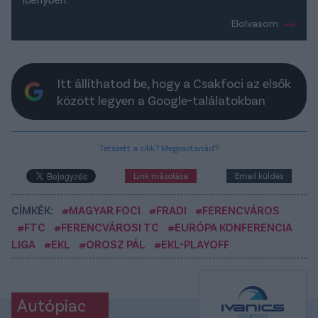
Elolvasom
Itt állíthatod be, hogy a Csakfoci az elsők
között legyen a Google-találatokban
Tetszett a cikk? Megosztanád?
Link másolása
Email küldés
CÍMKÉK:
#MAGYAR FOCI
#FRADI
#FERENCVÁROS
#FTC
#FERENCVÁROSI TC
#EURÓPA KONFERENCIA
LIGA
#EKL
#OROSZ PÁL
#EKL-PLAYOFF
Autópiac