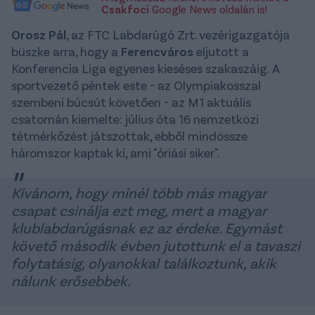
Csakfoci
Google News oldalán is!
Orosz Pál
, az FTC Labdarúgó Zrt. vezérigazgatója
büszke arra, hogy a
Ferencváros
eljutott a
Konferencia Liga egyenes kieséses szakaszáig. A
sportvezető péntek este - az Olympiakosszal
szembeni búcsút követően - az M1 aktuális
csatornán kiemelte: július óta 16 nemzetközi
tétmérkőzést játszottak, ebből mindössze
háromszor kaptak ki, ami "óriási siker".
Kívánom, hogy minél több más magyar
csapat csinálja ezt meg, mert a magyar
klublabdarúgásnak ez az érdeke. Egymást
követő második évben jutottunk el a tavaszi
folytatásig, olyanokkal találkoztunk, akik
nálunk erősebbek.