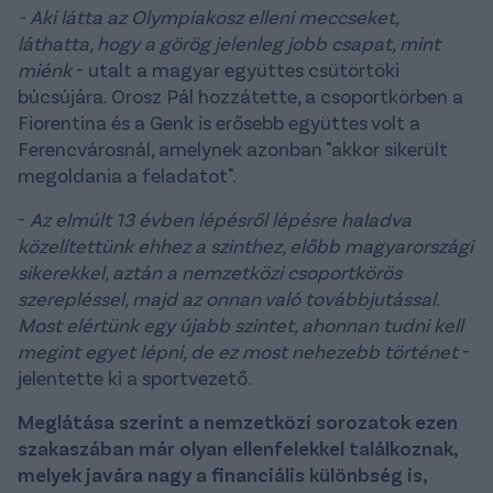
- Aki látta az Olympiakosz elleni meccseket,
láthatta, hogy a görög jelenleg jobb csapat, mint
miénk
- utalt a magyar együttes csütörtöki
búcsújára. Orosz Pál hozzátette, a csoportkörben a
Fiorentina és a Genk is erősebb együttes volt a
Ferencvárosnál, amelynek azonban "akkor sikerült
megoldania a feladatot".
-
Az elmúlt 13 évben lépésről lépésre haladva
közelítettünk ehhez a szinthez, előbb magyarországi
sikerekkel, aztán a nemzetközi csoportkörös
szerepléssel, majd az onnan való továbbjutással.
Most elértünk egy újabb szintet, ahonnan tudni kell
megint egyet lépni, de ez most nehezebb történet
-
jelentette ki a sportvezető.
Meglátása szerint a nemzetközi sorozatok ezen
szakaszában már olyan ellenfelekkel találkoznak,
melyek javára nagy a financiális különbség is,