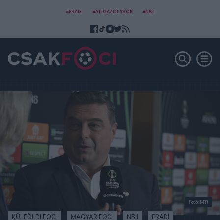
#FRADI
#ÁTIGAZOLÁSOK
#NB I
Fotó: MTI
KÜLFÖLDI FOCI
MAGYAR FOCI
NB I
FRADI