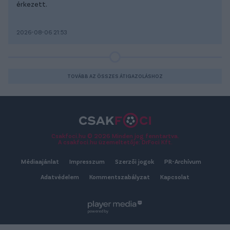
érkezett.
2026-08-06 21:53
TOVÁBB AZ ÖSSZES ÁTIGAZOLÁSHOZ
Csakfoci.hu © 2026 Minden jog fenntartva.
A csakfoci.hu üzemeltetője: DrFoci Kft.
Médiaajánlat
Impresszum
Szerzői jogok
PR-Archívum
Adatvédelem
Kommentszabályzat
Kapcsolat
powered by