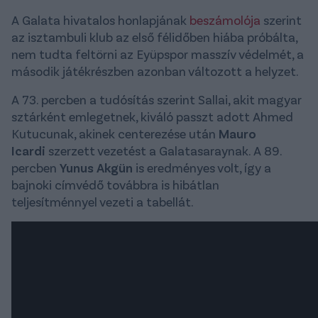
A Galata hivatalos honlapjának
beszámolója
szerint
az isztambuli klub az első félidőben hiába próbálta,
nem tudta feltörni az Eyüpspor masszív védelmét, a
második játékrészben azonban változott a helyzet.
A 73. percben a tudósítás szerint Sallai, akit magyar
sztárként emlegetnek, kiváló passzt adott Ahmed
Kutucunak, akinek centerezése után
Mauro
Icardi
szerzett vezetést a Galatasaraynak. A 89.
percben
Yunus Akgün
is eredményes volt, így a
bajnoki címvédő továbbra is hibátlan
teljesítménnyel vezeti a tabellát.