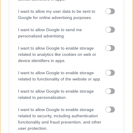
CÍMKÉK:
#LÉGIÓSOK
#SALLAI ROLAND
#SZALAI
I want to allow my user data to be sent to
Google for online advertising purposes.
ATTILA
#GALATASARAY
#SÜPER LIG
#EYÜPSPOR
I want to allow Google to send me
personalized advertising.
Autópiac
I want to allow Google to enable storage
related to analytics like cookies on web or
device identifiers in apps.
Volvo Xc40
Yamaha Ténéré 700
I want to allow Google to enable storage
related to functionality of the website or app.
I want to allow Google to enable storage
related to personalization.
I want to allow Google to enable storage
Szín: Fehér
Szín:
related to security, including authentication
Üzemanyag: Benzin
Üzemanyag:
functionality and fraud prevention, and other
user protection.
15 290 000 Ft
4 898 000 Ft