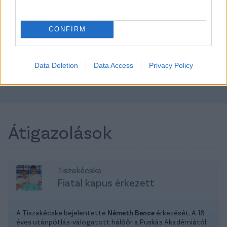
TOVÁBBI AJÁNLATOK
CONFIRM
Data Deletion
Data Access
Privacy Policy
Kövess minket a Facebookon is!
Átigazolások
Tiszakécske
Fiatal kapus érkezett
A Tiszakécske bejelentette
Németh Bence
érkezését. A 18
éves utánpótlás-válogatott hálóőr a Puskás Akadémiától