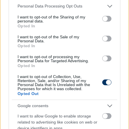
Please note that this website/app uses one or more Google
Personal Data Processing Opt Outs
services and may gather and store information including but
not limited to your visit or usage behaviour. You may click to
I want to opt-out of the Sharing of my
personal data.
Légiósok: Magyar támadó
grant or deny consent to Google and its third-party tags to
Opted In
mutatkozott be Messi csapatában,
use your data for below specified purposes in below Google
Gazdag két gólpasszt osztott ki -
consent section.
I want to opt-out of the Sale of my
Personal Data.
videó
Opted In
Sallóiék ismét kikaptak.
I want to opt-out of processing my
Personal Data for Targeted Advertising.
Elolvasom
Opted In
I want to opt-out of Collection, Use,
Retention, Sale, and/or Sharing of my
Personal Data that Is Unrelated with the
Itt állíthatod be, hogy a Csakfoci az elsők
Purposes for which it was collected.
Opted Out
között legyen a Google-találatokban
Google consents
Tetszett a cikk? Megosztanád?
I want to allow Google to enable storage
related to advertising like cookies on web or
Link másolása
Email küldés
device identifiers in apps.