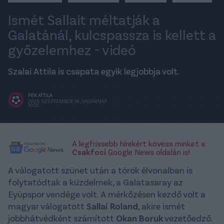
Ismét Sallait méltatják a
Galatánál, kulcspassza is kellett a
győzelemhez - videó
Szalai Attila is csapata egyik legjobbja volt.
PÉK ATTILA
2025. SZEPTEMBER 14., VASÁRNAP
10:55
A legfrissebb hírekért kövess minket a
Csakfoci
Google News oldalán is!
A válogatott szünet után a török élvonalban is
folytatódtak a küzdelmek, a Galatasaray az
Eyüpspor vendége volt. A mérkőzésen kezdő volt a
magyar válogatott
Sallai Roland
, akire ismét
jobbhátvédként számított
Okan Boruk
vezetőedző.