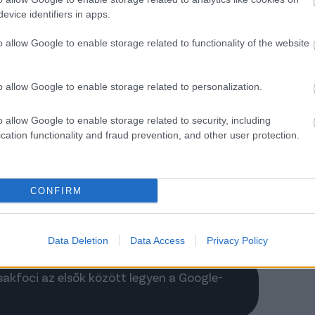
evice identifiers in apps.
g Kansas Cityben, amely 2-1-re kikapott a Real
o allow Google to enable storage related to functionality of the website
rnyák a bírót is megemlítette a
o allow Google to enable storage related to personalization.
pakiesés után: "Öt százszázalékos
lyzetet hibáztunk el"
o allow Google to enable storage related to security, including
cation functionality and fraud prevention, and other user protection.
s Gábor szerint a szerencsével sem álltak
ilábon a Puskás Akadémia elleni Magyar Kupa-
kőzésen.
CONFIRM
Elolvasom
Data Deletion
Data Access
Privacy Policy
Csakfoci az elsők között legyen a Google-