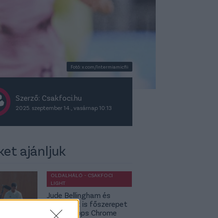
Fotó: x.com/Intermiamicfii
Szerző: Csakfoci.hu
2025. szeptember 14., vasárnap 10:13
ket ajánljuk
OLDALHÁLÓ - CSAKFOCI
LIGHT
Jude Bellingham és
Budapest is főszerepet
kap a Topps Chrome