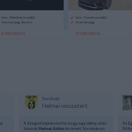
Szín: Sötétkék (metál)
Szín: Fekete (metál)
Üzemanyag: Benzin
Üzemanyag:
9 999 000 Ft
13 699 990 Ft
Soroksár
Halmai visszatért
 a
A Szeged bejelentette, hogy egy idény után
Az E
távozik
Halmai Ádám
és ismét Soroksáron
Itti