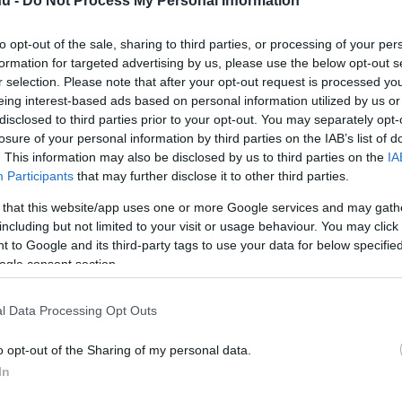
hu -
Do Not Process My Personal Information
árságú támadó a 70. percben pályára is
sapatban. A Charlotte elleni összecsapás
to opt-out of the sale, sharing to third parties, or processing of your per
formation for targeted advertising by us, please use the below opt-out s
azt előre eltervezték, Lionel Messi ugyanis
r selection. Please note that after your opt-out request is processed y
edig 3-0-ra nyert.
eing interest-based ads based on personal information utilized by us or
disclosed to third parties prior to your opt-out. You may separately opt-
losure of your personal information by third parties on the IAB’s list of
. This information may also be disclosed by us to third parties on the
IA
Participants
that may further disclose it to other third parties.
 that this website/app uses one or more Google services and may gath
including but not limited to your visit or usage behaviour. You may click 
 to Google and its third-party tags to use your data for below specifi
ogle consent section.
l Data Processing Opt Outs
o opt-out of the Sharing of my personal data.
In