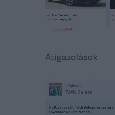
Szín: Fekete (metál)
Üzemanyag: Benzin
6 599 000 Ft
Átigazolások
Légiósok
Tóth Balázs
Nyíltan beszélt
Tóth Balázs
helyzetéről
Blackburn Rovers trénere.