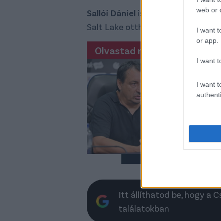
web or d
Sallói Dániel
is játszott a Sportin
Salt Lake otthonában.
I want t
or app.
Olvastad már?
Ho
I want t
ku
he
I want t
authenti
Erő
had
mér
Itt állíthatod be, hogy a 
találatokban