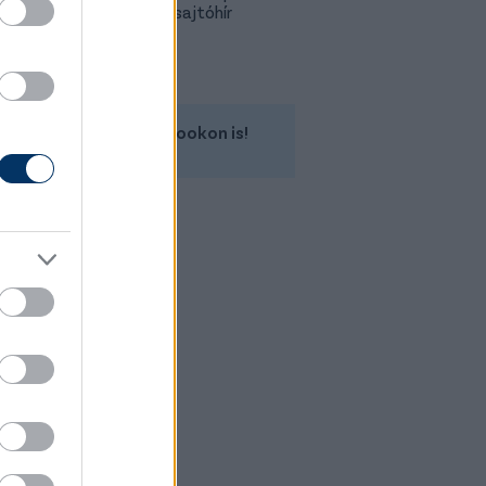
is lehet - sajtóhír
Kövess minket a Facebookon is!