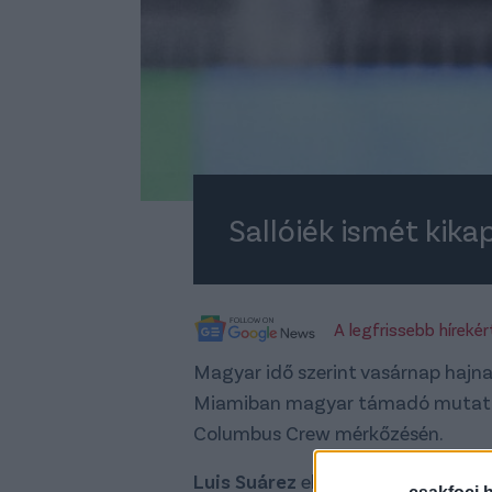
Sallóiék ismét kika
A legfrissebb híreké
Magyar idő szerint vasárnap hajna
Miamiban magyar támadó mutatk
Columbus Crew mérkőzésén.
Luis Suárez
eltiltása miatt
került 