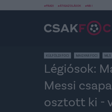
#FRADI
#ÁTIGAZOLÁSOK
#NB I
KÜLFÖLDI FOCI
MAGYAR FOCI
MLS
Légiósok: M
Messi csapa
osztott ki - 