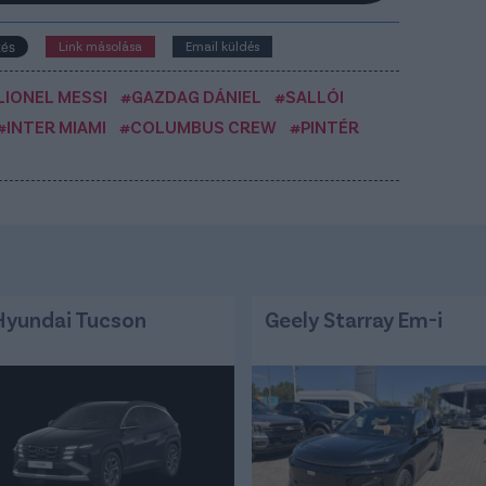
Link másolása
Email küldés
LIONEL MESSI
#GAZDAG DÁNIEL
#SALLÓI
#INTER MIAMI
#COLUMBUS CREW
#PINTÉR
Hyundai Tucson
Geely Starray Em-i