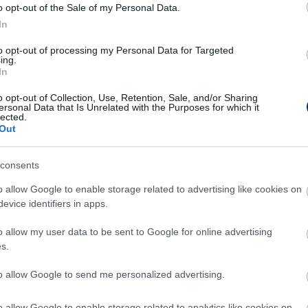
o opt-out of the Sale of my Personal Data.
 a fedélzetén fordulatos mérkőzésen nyert 5-
In
ént. A magyar válogatott támadó csapata
to opt-out of processing my Personal Data for Targeted
ing.
tte elő.
In
o opt-out of Collection, Use, Retention, Sale, and/or Sharing
ersonal Data that Is Unrelated with the Purposes for which it
lected.
Out
consents
o allow Google to enable storage related to advertising like cookies on
evice identifiers in apps.
o allow my user data to be sent to Google for online advertising
s.
to allow Google to send me personalized advertising.
o allow Google to enable storage related to analytics like cookies on