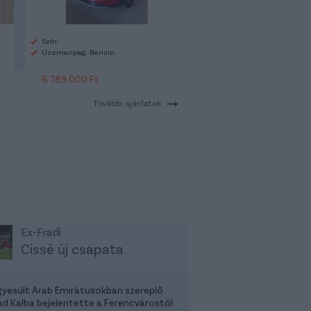
Szín:
Üzemanyag: Benzin
6 789 000 Ft
További ajánlatok
Ex-Fradi
Cissé új csapata
gyesült Arab Emirátusokban szereplő
had Kalba bejelentette a Ferencvárostól