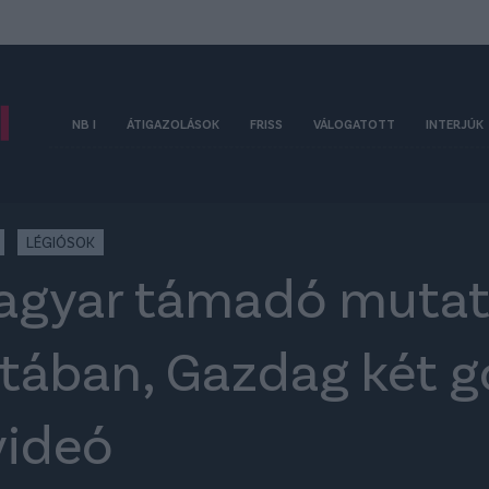
NB I
ÁTIGAZOLÁSOK
FRISS
VÁLOGATOTT
INTERJÚK
LÉGIÓSOK
agyar támadó mutat
tában, Gazdag két g
videó