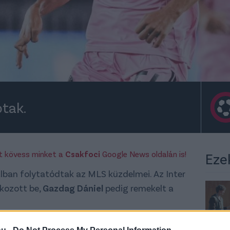
ptak.
rt kövess minket a
Csakfoci
Google News oldalán is!
Eze
lban folytatódtak az MLS küzdelmei. Az Inter
ozott be,
Gazdag Dániel
pedig remekelt a
be
a Miami meccskeretébe
Pintér Dániel
, a