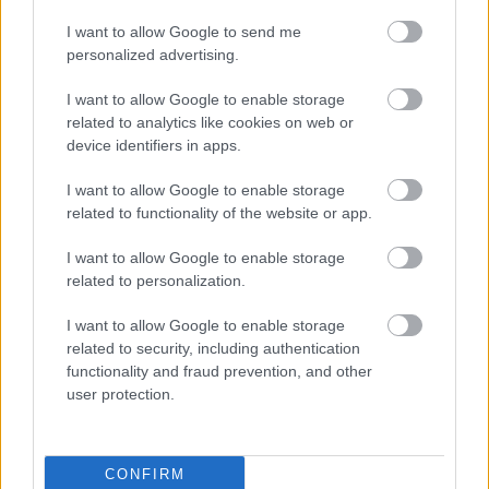
LÉGIÓSOK
Légiósok: Szalai Attila nem került be új
I want to allow Google to send me
csapata meccskeretébe, de nem olyan
personalized advertising.
nagy a baj
I want to allow Google to enable storage
related to analytics like cookies on web or
device identifiers in apps.
LÉGIÓSOK
Szalai Attila színt vallott a
mélypontjáról: "A híresztelések 70
I want to allow Google to enable storage
százaléka kacsa volt"
related to functionality of the website or app.
I want to allow Google to enable storage
related to personalization.
LÉGIÓSOK
Légiósok: Szalai Attila kezdőként
debütált, csapata fontos meccset
I want to allow Google to enable storage
vesztett - videó
related to security, including authentication
functionality and fraud prevention, and other
user protection.
LÉGIÓSOK
Durva: Két magyar válogatott játékos
Európa legkaotikusabb bajnokságába
CONFIRM
igazolt