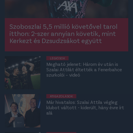
Szoboszlai 5,5 millió követővel tarol
itthon: 2-szer annyian követik, mint
Kerkezt és Dzsudzsákot együtt
LÉGIÓSOK
Megható jelenet: Három év után is
Szalai Attilát éltették a Fenerbahce
szurkolói – videó
ÁTIGAZOLÁSOK
Már hivatalos: Szalai Attila végleg
klubot váltott - kiderült, hány évre írt
alá