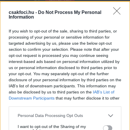
ÁTIGAZOLÁSOK
"Meglátjuk, maradhat-e” - edzője sem
tud biztosat mondani Szalai Attila
csakfoci.hu -
Do Not Process My Personal
Information
jövőjéről
If you wish to opt-out of the sale, sharing to third parties, or
processing of your personal or sensitive information for
ÁTIGAZOLÁSOK
targeted advertising by us, please use the below opt-out
Totális homályban a magyar
válogatott védő jövője: "Szeretnék
section to confirm your selection. Please note that after your
szerződést kötni valahol"
opt-out request is processed you may continue seeing
interest-based ads based on personal information utilized by
us or personal information disclosed to third parties prior to
your opt-out. You may separately opt-out of the further
LÉGIÓSOK
disclosure of your personal information by third parties on the
Újra csapatával edzett az
IAB’s list of downstream participants. This information may
inkompetensnek nevezett magyar
válogatott játékos
also be disclosed by us to third parties on the
IAB’s List of
Downstream Participants
that may further disclose it to other
third parties.
LÉGIÓSOK
Please note that this website/app uses one or more Google
Personal Data Processing Opt Outs
Szalai Attilának nekimentek
services and may gather and store information including but
Lengyelországban: "Teljesen
not limited to your visit or usage behaviour. You may click to
I want to opt-out of the Sharing of my
inkompetens"