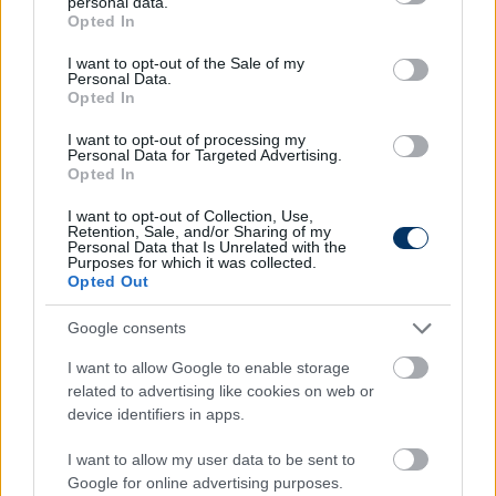
personal data.
grant or deny consent to Google and its third-party tags to
Opted In
use your data for below specified purposes in below Google
consent section.
I want to opt-out of the Sale of my
LÉGIÓSOK
Personal Data.
Újabb magyar válogatott játékos dőlt
Opted In
ki - hiányozhat a rangadóról is
I want to opt-out of processing my
Personal Data for Targeted Advertising.
Opted In
I want to opt-out of Collection, Use,
MAGYAR VÁLOGATOTT
Retention, Sale, and/or Sharing of my
Két játékos még pályára sem lépett,
Personal Data that Is Unrelated with the
de már elhagyta válogatott
Purposes for which it was collected.
edzőtáborát - a részletek
Opted Out
Google consents
LÉGIÓSOK
I want to allow Google to enable storage
Szalai Attila a válogatottba és akár a
related to advertising like cookies on web or
Bundesligába is visszatérne: "Soha nem
device identifiers in apps.
voltam az a típus, aki konfliktust keres
vagy provokál"
I want to allow my user data to be sent to
Google for online advertising purposes.