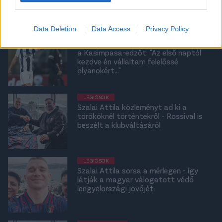
Data Deletion
Data Access
Privacy Policy
LÉGIÓSOK
Szalai Attila közleményben tette helyre
a Kasimpasa-edzőt: "Az első naptól
kezdve én vállaltam felelőssé
olyanokért..."
LÉGIÓSOK
Szalai Attila közleményt ad ki a
törököknél történtekről - Rossival is
beszélt a klubváltásáról
LÉGIÓSOK
Szalai Attila sorsa a mérlegen - így
látják a magyar válogatott védő
lengyelországi jövőjét