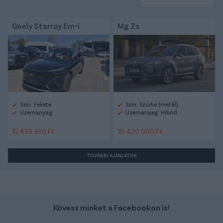
Geely Starray Em-i
Mg Zs
Szín: Fekete
Szín: Szürke (metál)
Üzemanyag:
Üzemanyag: Hibrid
12 899 990 Ft
10 420 000 Ft
TOVÁBBI AJÁNLATOK
Kövess minket a Facebookon is!