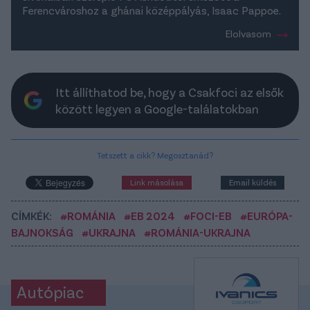
Ferencvároshoz a ghánai középpályás, Isaac Pappoe.
Elolvasom
Itt állíthatod be, hogy a Csakfoci az elsők
között legyen a Google-találatokban
Tetszett a cikk? Megosztanád?
Link másolása
Email küldés
CÍMKÉK:
#ROMÁNIA
#EB 2024
#FOCI-EB
#EURÓPA-
BAJNOKSÁG
#UKRAJNA
#ROMÁNIA-UKRAJNA
Autópiac