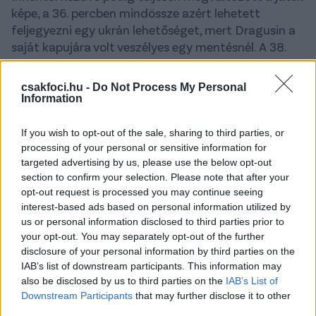
képe, a 36. percben mindössze azért lehetett
feljegyezni egy ukrán lehetőséget, mert Dragusin a
saját kapujára volt veszélyes egy mentésnél. A 38.
minutumban Man húzott befelé jobbról majd 17
méterről lövésre vállalkozott, a labda egy ukrán
csakfoci.hu -
Do Not Process My Personal
lábon megpattanva kevéssel kerülte el a jobb alsót.
Information
Ebből a sarokrúgásból pedig kis híján érintés nélkül
gólt lőtt Stanciu, Lunyin szerencséjére azonban a
If you wish to opt-out of the sale, sharing to third parties, or
lécről kifelé pattant a labda.
processing of your personal or sensitive information for
targeted advertising by us, please use the below opt-out
2. félidő
section to confirm your selection. Please note that after your
opt-out request is processed you may continue seeing
Rebrovnak nem sikerült rendet tennie a szünetben,
interest-based ads based on personal information utilized by
nyolc perc telt el a második félidőből, amikor
us or personal information disclosed to third parties prior to
kétgólosra nőtt Románia előnye: Man becsúszása
your opt-out. You may separately opt-out of the further
disclosure of your personal information by third parties on the
után
Razvan Marin
elé került a labda, aki
IAB’s list of downstream participants. This information may
gondolkodás nélkül lőtt 23 méterről, a labda pedig
also be disclosed by us to third parties on the
IAB’s List of
Lunyin kezei alatt - jobb napjain ezt is védte volna a
Downstream Participants
that may further disclose it to other
Real kapusa - a jobb alsóban kötött ki,
2-0
.
third parties.