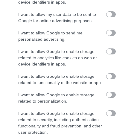
device identifiers in apps.
szépítés nem jött össze Rebrovéknak, nagy
meglepetésre könnyedén nyert Románia, amely 24
I want to allow my user data to be sent to
évet követően nyert újra az Eb-n.
Google for online advertising purposes.
Európa-bajnokság, E-csoport, 1. forduló
I want to allow Google to send me
personalized advertising.
Románia-Ukrajna 3-0
(Stanciu 29., R. Marin 53.,
I want to allow Google to enable storage
Dragus 57.)
related to analytics like cookies on web or
device identifiers in apps.
Románia
: Nita – Ratiu, Dragusin, Burca, Bancu – M.
Marin (Rus, 75.) – Man (Hagi, 62.), R. Marin, Stanciu
I want to allow Google to enable storage
related to functionality of the website or app.
(Racovitan, 86.), Coman (Mihaila, 62.) – Dragus
(Puscas, 75.).
I want to allow Google to enable storage
related to personalization.
Ukrajna:
Lunyin – Konoplja (Timcsik, 72.), Zabarnij,
Matvijenko, Zincsenko – Sztepanenko (Brazsko, 62.),
I want to allow Google to enable storage
Saparenko (Jaremcsuk, 62.) – Cihankov (Jarmolenko,
related to security, including authentication
functionality and fraud prevention, and other
62.), Szudakov (Malinovszkij, 83.), Mudrik – Dovbik
user protection.