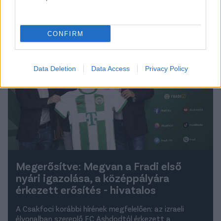
Olvastad már?
CONFIRM
Data Deletion
Data Access
Privacy Policy
Megerősítve: Megvan a Fradi első
nyári igazolása, a középpályára
érkezett erősítés - hivatalos
A Csakfoci korábbi hírének megfelelően: az izraeli
élvonalban szereplő FC Ashdodtól érkezett a