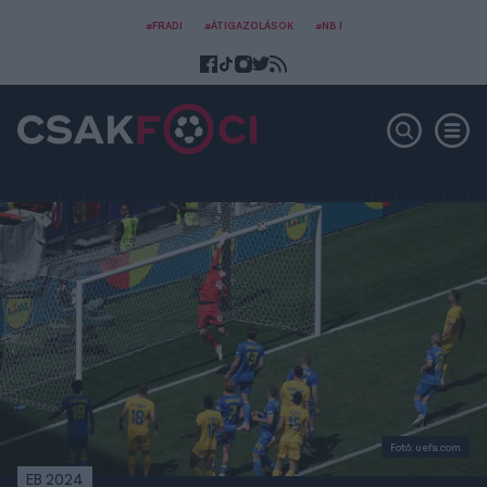
#FRADI
#ÁTIGAZOLÁSOK
#NB I
Fotó: uefa.com
EB 2024