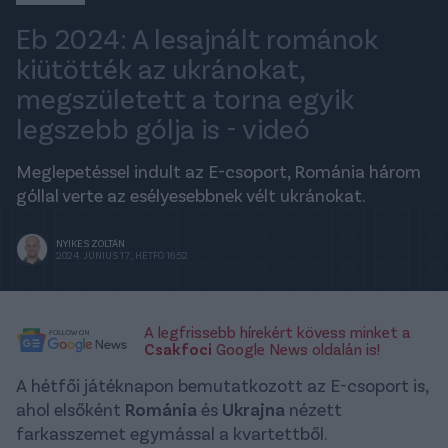
Eb 2024: A lesajnált románok
kiütötték az ukránokat,
megszületett a torna egyik
legszebb gólja is - videó
Meglepetéssel indult az E-csoport, Románia három
góllal verte az esélyesebbnek vélt ukránokat.
NYIKES ZOLTÁN
2024. JÚNIUS 17., HÉTFŐ 16:52
A legfrissebb hírekért kövess minket a
Csakfoci
Google News oldalán is!
A hétfői játéknapon bemutatkozott az E-csoport is,
ahol elsőként
Románia
és
Ukrajna
nézett
farkasszemet egymással a kvartettből.