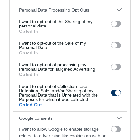
Az 57. percben Ratiu hatalmas löketét szedte ki
Please note that this website/app uses one or more Google
Personal Data Processing Opt Outs
Lunin a rövid, bal felsőből. Az ezt követő szögletet
services and may gather and store information including but
not limited to your visit or usage behaviour. You may click to
I want to opt-out of the Sharing of my
viszont szintén nem sikerült már kivédekezniük az
personal data.
grant or deny consent to Google and its third-party tags to
ukránoknak, egy kis szögletet követően Man tört be
Opted In
use your data for below specified purposes in below Google
a 16-oson belülre egy szép csellel, majd keresztbe
consent section.
I want to opt-out of the Sale of my
ellőtte a labdát, a kapu torkában pedig lesgyanús
Personal Data.
szituációban
Dragus
lőtt a hálóba,
3-0
.
Opted In
Az első kaput eltaláló ukrán lövés a 77. percben
I want to opt-out of processing my
Personal Data for Targeted Advertising.
érkezett, ekkor Szudakov kísérletét hárította Nita.
Opted In
Két percre rá is a saját kapujára volt veszélyes
I want to opt-out of Collection, Use,
Románia, amikor egy szabadrúgás után Dragusin
Retention, Sale, and/or Sharing of my
csúsztatása Burca testéről pattant a kapu felé, de
Personal Data that Is Unrelated with the
Purposes for which it was collected.
Nita ismét résen volt.
Opted Out
Ekkor már Románia visszahúzódott és ismét
Google consents
mezőnyfölényben játszottak az ukránok, a 84.
I want to allow Google to enable storage
percben például Mudrik lőtt fölé hét méterről, majd
related to advertising like cookies on web or
a hajrában még Jaremcsuk emelt a felső lécre. A