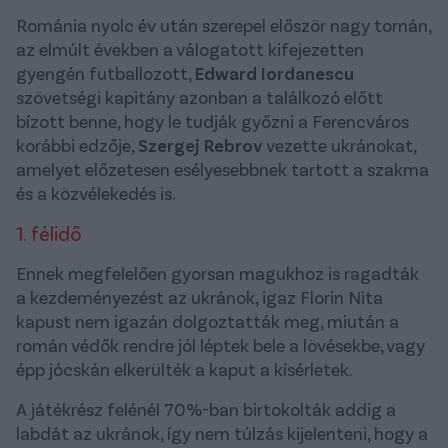
Románia nyolc év után szerepel először nagy tornán,
az elmúlt években a válogatott kifejezetten
gyengén futballozott,
Edward Iordanescu
szövetségi kapitány azonban a találkozó előtt
bízott benne, hogy le tudják győzni a Ferencváros
korábbi edzője,
Szergej Rebrov
vezette ukránokat,
amelyet előzetesen esélyesebbnek tartott a szakma
és a közvélekedés is.
1. félidő
Ennek megfelelően gyorsan magukhoz is ragadták
a kezdeményezést az ukránok, igaz Florin Nita
kapust nem igazán dolgoztatták meg, miután a
román védők rendre jól léptek bele a lövésekbe, vagy
épp jócskán elkerülték a kaput a kísérletek.
A játékrész felénél 70%-ban birtokolták addig a
labdát az ukránok, így nem túlzás kijelenteni, hogy a