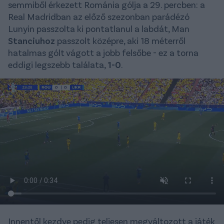
semmiből érkezett Románia gólja a 29. percben: a
Real Madridban az előző szezonban parádézó
Lunyin passzolta ki pontatlanul a labdát, Man
Stanciuhoz
passzolt középre, aki 18 méterről
hatalmas gólt vágott a jobb felsőbe - ez a torna
eddigi legszebb találata,
1-0
.
Innentől kezdve pedig teljesen megváltozott a játék