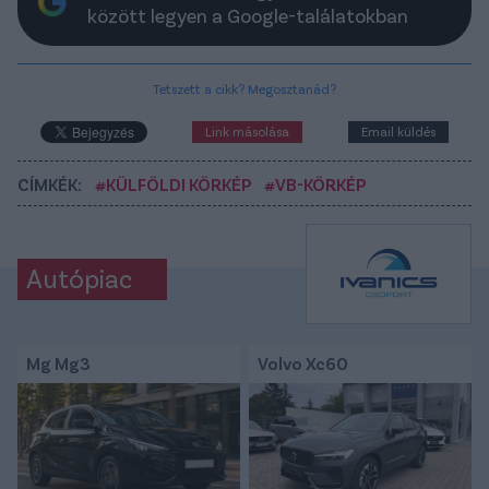
között legyen a Google-találatokban
Tetszett a cikk? Megosztanád?
Link másolása
Email küldés
CÍMKÉK:
#KÜLFÖLDI KÖRKÉP
#VB-KÖRKÉP
Autópiac
Mg Mg3
Volvo Xc60