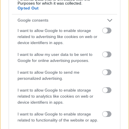
Purposes for which it was collected.
Opted Out
SPANYOLORSZÁG
Google consents
Barcelona:
Christensen és a Barcelona
megállapodott abban, hogy a dán védő további két
I want to allow Google to enable storage
évre ír alá a címvédőnél.
Christensen
a következő két
related to advertising like cookies on web or
szezonban is a Barcánál marad amellett, hogy
device identifiers in apps.
2027-ben bármelyik fél eldöntheti, hogy folytatja-e
I want to allow my user data to be sent to
vagy sem a kapcsolatot. Így a Barca biztosítja, hogy
Google for online advertising purposes.
amennyiben a középhátvéd sérülése továbbra is
fennáll, büntetések nélkül felbonthatják a
I want to allow Google to send me
szerződését. (Marca)
personalized advertising.
Real Madrid:
Közleményben cáfolták azokat a
I want to allow Google to enable storage
híreket, hogy bármilyen kapcsolatban lennének a
related to analytics like cookies on web or
Bayern München játékosával, Michael Olise-zal. A
device identifiers in apps.
királyiak azt is kiemelték, milyen jó a kapcsolatuk a
I want to allow Google to enable storage
Bayernnel, már csak ezért sem kockáztatnák meg,
related to functionality of the website or app.
hogy a német rekordbajnok egy játékosa ügyében