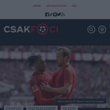
#FRADI
#ÁTIGAZOLÁSOK
#NB I
Fotó: S. Mellar/FC Bayern via Getty Images
CSAKFOCI
KÜLFÖLDI KÖRKÉP
VB 2026