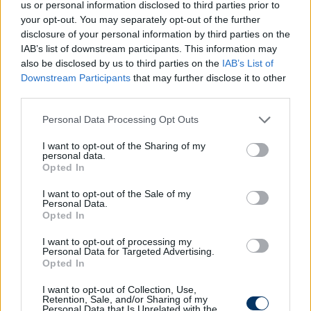
us or personal information disclosed to third parties prior to
fizetni a Bajnokok Ligája-győztes Bradley Barcola
your opt-out. You may separately opt-out of the further
játékjogáért a PSG-nek.
Barcola
a 2025/26-os
disclosure of your personal information by third parties on the
szezonban 49 mérkőzésen 13 gólt és hét gólpasszt
IAB’s list of downstream participants. This information may
jegyzett, ezzel segítve a PSG-t a Bajnokok Ligája-
also be disclosed by us to third parties on the
IAB’s List of
címvédésben, valamint a francia bajnoki cím
Downstream Participants
that may further disclose it to other
megszerzésében. (caughtoffside.com)
third parties.
Please note that this website/app uses one or more Google
Ipswich Town:
Gary O'Neil veheti át az angol klub
Personal Data Processing Opt Outs
services and may gather and store information including but
vezetőedzői posztját. Fabrizio Romano információi
not limited to your visit or usage behaviour. You may click to
I want to opt-out of the Sharing of my
szerint a felek hamarosan aláírják a megállapodást,
personal data.
grant or deny consent to Google and its third-party tags to
Opted In
így a Strasbourg megválhat edzőjétől.
use your data for below specified purposes in below Google
consent section.
I want to opt-out of the Sale of my
Brighton:
A Brighton 45 millió fontos ajánlatot tett
Personal Data.
a Tottenham játékosáért, Luka Vuskovicért.
A Sky
Opted In
Sports News
úgy tudja, hogy a horvát válogatott
I want to opt-out of processing my
játékos szívesen költözne a déli partra.
Personal Data for Targeted Advertising.
Opted In
West Ham:
bejelentették a venezuelai válogatott
I want to opt-out of Collection, Use,
Keiber Lamadrid leigazolását, aki a Deportivo La
Retention, Sale, and/or Sharing of my
Guaira együttesétől érkezik.
Personal Data that Is Unrelated with the