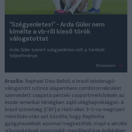
"Szégyenletes!" - Arda Güler nem
kímélte a vb-ről kieső török
válogatottat
Arda Güler szerint szégyenletes volt a törökök
teljesítménye.
Elolvasom
Brazília:
Raphael Dias Belloli, a brazil labdarúgó-
válogatott rutinos alapembere combizomsérülést
szenvedett csapata pénteki csoportmérkőzésén az
észak-amerikai térségben zajló világbajnokságon. A
brazil szövetség (CBF) a Haiti ellen 3-0-ra megnyert
mérkőzés után azt közölte, hogy Raphinha
gyógykezelését azonnal megkezdték, majd a sérülés
súlyosságának pontosabb megállapítása érdekében