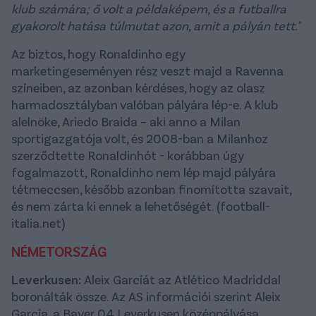
klub számára; ő volt a példaképem, és a futballra
gyakorolt ​​hatása túlmutat azon, amit a pályán tett."
Az biztos, hogy Ronaldinho egy
marketingeseményen rész veszt majd a Ravenna
színeiben, az azonban kérdéses, hogy az olasz
harmadosztályban valóban pályára lép-e. A klub
alelnöke, Ariedo Braida – aki anno a Milan
sportigazgatója volt, és 2008-ban a Milanhoz
szerződtette Ronaldinhót - korábban úgy
fogalmazott, Ronaldinho nem lép majd pályára
tétmeccsen, később azonban finomította szavait,
és nem zárta ki ennek a lehetőségét.
(football-
italia.net)
NÉMETORSZÁG
Leverkusen:
Aleix Garcíát az Atlético Madriddal
boronálták össze. Az AS információi szerint Aleix
García, a Bayer 04 Leverkusen középpályása