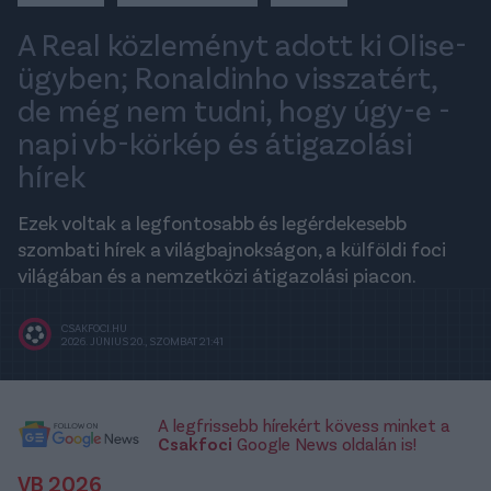
A Real közleményt adott ki Olise-
ügyben; Ronaldinho visszatért,
de még nem tudni, hogy úgy-e -
napi vb-körkép és átigazolási
hírek
Ezek voltak a legfontosabb és legérdekesebb
szombati hírek a világbajnokságon, a külföldi foci
világában és a nemzetközi átigazolási piacon.
CSAKFOCI.HU
2026. JÚNIUS 20., SZOMBAT 21:41
A legfrissebb hírekért kövess minket a
Csakfoci
Google News oldalán is!
VB 2026