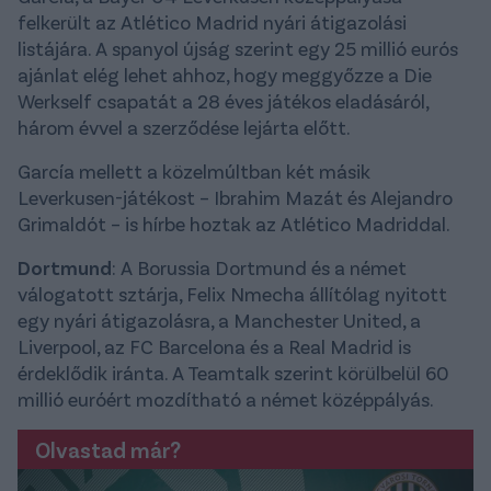
felkerült az Atlético Madrid nyári átigazolási
listájára. A spanyol újság szerint egy 25 millió eurós
ajánlat elég lehet ahhoz, hogy meggyőzze a Die
Werkself csapatát a 28 éves játékos eladásáról,
három évvel a szerződése lejárta előtt.
García mellett a közelmúltban két másik
Leverkusen-játékost – Ibrahim Mazát és Alejandro
Grimaldót – is hírbe hoztak az Atlético Madriddal.
Dortmund
: A Borussia Dortmund és a német
válogatott sztárja, Felix Nmecha állítólag nyitott
egy nyári átigazolásra, a Manchester United, a
Liverpool, az FC Barcelona és a Real Madrid is
érdeklődik iránta. A Teamtalk szerint körülbelül 60
millió euróért mozdítható a német középpályás.
Olvastad már?