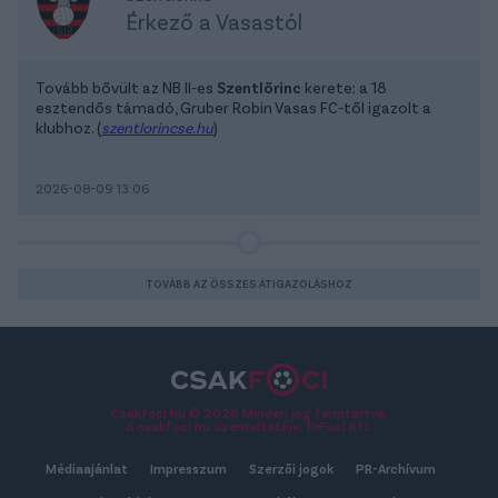
Érkező a Vasastól
Tovább bővült az NB II-es
Szentlőrinc
kerete: a 18
esztendős támadó, Gruber Robin Vasas FC-től igazolt a
klubhoz. (
szentlorincse.hu
)
2026-08-09 13:06
TOVÁBB AZ ÖSSZES ÁTIGAZOLÁSHOZ
Csakfoci.hu © 2026 Minden jog fenntartva.
A csakfoci.hu üzemeltetője: DrFoci Kft.
Médiaajánlat
Impresszum
Szerzői jogok
PR-Archívum