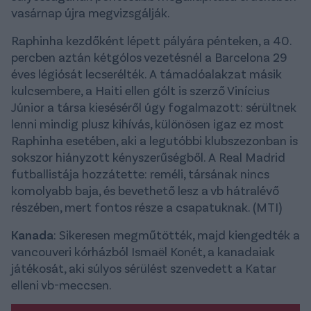
vasárnap újra megvizsgálják.
Raphinha kezdőként lépett pályára pénteken, a 40.
percben aztán kétgólos vezetésnél a Barcelona 29
éves légiósát lecserélték. A támadóalakzat másik
kulcsembere, a Haiti ellen gólt is szerző Vinícius
Júnior a társa kieséséről úgy fogalmazott: sérültnek
lenni mindig plusz kihívás, különösen igaz ez most
Raphinha esetében, aki a legutóbbi klubszezonban is
sokszor hiányzott kényszerűségből. A Real Madrid
futballistája hozzátette: reméli, társának nincs
komolyabb baja, és bevethető lesz a vb hátralévő
részében, mert fontos része a csapatuknak. (MTI)
Kanada
: Sikeresen megműtötték, majd kiengedték a
vancouveri kórházból Ismaël Konét, a kanadaiak
játékosát, aki súlyos sérülést szenvedett a Katar
elleni vb-meccsen.