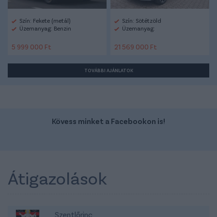
Szín: Fekete (metál)
Szín: Sötétzöld
Üzemanyag: Benzin
Üzemanyag:
5 999 000 Ft
21 569 000 Ft
TOVÁBBI AJÁNLATOK
Kövess minket a Facebookon is!
Átigazolások
Szentlőrinc