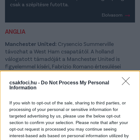
csak a szépítésre futotta.
Elolvasom
ANGLIA
Manchester United:
Crysencio Summerville
távozhat a West Ham csapatától. A holland
válogatott támadóját a Manchester United is
figyelemmel kíséri, Fabrizio Romano értesülései
szerint a manchesterieket már arról is értesítették,
mennyiért szerezhetik őt meg.
csakfoci.hu -
Do Not Process My Personal
Information
Megszületett a megállapodás az Inter Miami és a
Manchester Unitedtől távozó Casemiro között arról,
If you wish to opt-out of the sale, sharing to third parties, or
hogy a brazil középpályás az MLS-be szerződjön.
processing of your personal or sensitive information for
Már csak az aláírások és a bejelentés van hátra.
targeted advertising by us, please use the below opt-out
section to confirm your selection. Please note that after your
(Fabrizio Romano)
opt-out request is processed you may continue seeing
Arsenal:
Az angol bajnok kész 69 millió fontot
interest-based ads based on personal information utilized by