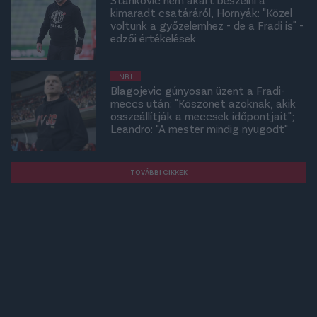
kimaradt csatáráról, Hornyák: "Közel
voltunk a győzelemhez - de a Fradi is" -
edzői értékelések
NB I
Blagojevic gúnyosan üzent a Fradi-
meccs után: "Köszönet azoknak, akik
összeállítják a meccsek időpontjait";
Leandro: "A mester mindig nyugodt"
TOVÁBBI CIKKEK