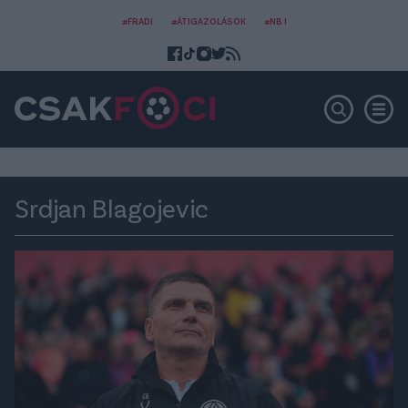
#FRADI
#ÁTIGAZOLÁSOK
#NB I
Srdjan Blagojevic