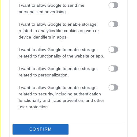
Blagojevic állásába került az Újpest
I want to allow Google to send me
elleni vereség
personalized advertising.
I want to allow Google to enable storage
related to analytics like cookies on web or
NB I
device identifiers in apps.
A Loki edzője őszinte volt a győri
győzelem után: "A 3-0 talán nem reális
I want to allow Google to enable storage
a játék képe alapján" - értékelések
related to functionality of the website or app.
I want to allow Google to enable storage
NB I
related to personalization.
Loki: "Nehézségekkel néztünk szembe a
piacon" - az átigazolások közepén
I want to allow Google to enable storage
tartanak
related to security, including authentication
functionality and fraud prevention, and other
user protection.
NB I
Debrecen: Váratlanul edzőkérdés lett a
csapatnál, Blagojevic máshonnan
kapott ajánlatot
CONFIRM