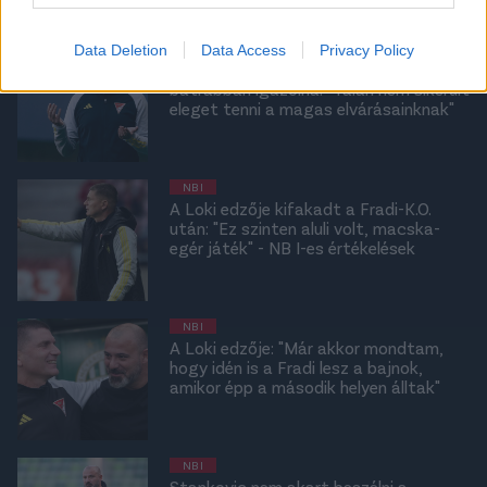
NB I
Data Deletion
Data Access
Privacy Policy
Blagojevic agresszívabb Lokit akar és
bátrabban igazolna: "Talán nem sikerült
eleget tenni a magas elvárásainknak"
NB I
A Loki edzője kifakadt a Fradi-K.O.
után: "Ez szinten aluli volt, macska-
egér játék" - NB I-es értékelések
NB I
A Loki edzője: "Már akkor mondtam,
hogy idén is a Fradi lesz a bajnok,
amikor épp a második helyen álltak"
NB I
Stankovic nem akart beszélni a