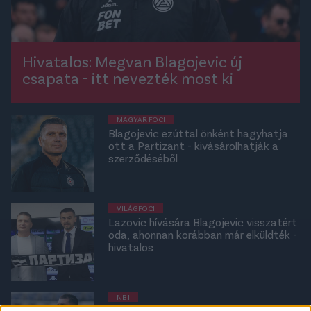
Hivatalos: Megvan Blagojevic új
csapata - itt nevezték most ki
MAGYAR FOCI
Blagojevic ezúttal önként hagyhatja
ott a Partizant - kivásárolhatják a
szerződéséből
VILÁGFOCI
Lazovic hívására Blagojevic visszatért
oda, ahonnan korábban már elküldték -
hivatalos
NB I
Sajtóhír: Blagojevic Debrecen után