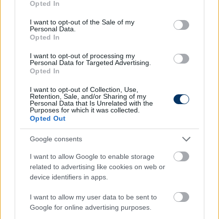
Opted In
use your data for below specified purposes in below Google
consent section.
I want to opt-out of the Sale of my
NB I
Personal Data.
A két NB I-es együttessel is szóba
Opted In
hozott Blagojevic nagy eséllyel
Szerbiában vállalhat munkát - sajtóhír
I want to opt-out of processing my
Personal Data for Targeted Advertising.
Opted In
NB I
I want to opt-out of Collection, Use,
Dzsudzsák kikérte magának, hogy
Retention, Sale, and/or Sharing of my
megbuktatta volna Blagojevicet:
Personal Data that Is Unrelated with the
Purposes for which it was collected.
"Köszönöm, ha valaki azt feltételezi,
Opted Out
hogy én döntök egy edző kilétéről, de..."
Google consents
NB I
Hivatalos: Blagojevic távozik a
I want to allow Google to enable storage
Debrecen éléről, a hétvégén Dombi
related to advertising like cookies on web or
irányít
device identifiers in apps.
I want to allow my user data to be sent to
Google for online advertising purposes.
NB I
Itt az első edzőváltás az NB I-ben: