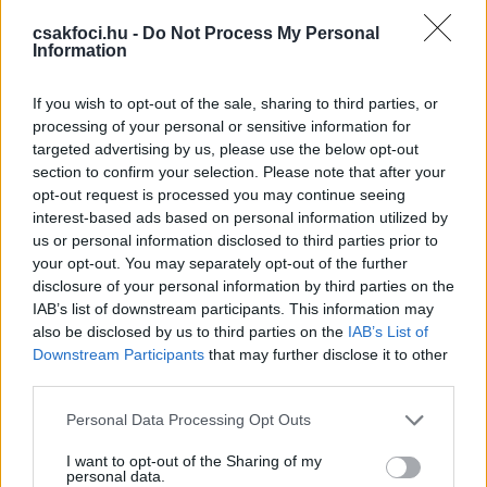
Diósgyőrben? A másik ex-Loki-edző
csakfoci.hu -
Do Not Process My Personal
már elkelt
Information
If you wish to opt-out of the sale, sharing to third parties, or
ÁTIGAZOLÁSOK
processing of your personal or sensitive information for
Két kínos vereség után küldték el a
targeted advertising by us, please use the below opt-out
Loki korábbi sikeredzőjét
section to confirm your selection. Please note that after your
opt-out request is processed you may continue seeing
interest-based ads based on personal information utilized by
us or personal information disclosed to third parties prior to
VILÁGFOCI
your opt-out. You may separately opt-out of the further
Váratlan fordulat: A Loki volt edzőjét a
disclosure of your personal information by third parties on the
második csapatától tehetik ki egy
IAB’s list of downstream participants. This information may
éven belül
also be disclosed by us to third parties on the
IAB’s List of
Downstream Participants
that may further disclose it to other
third parties.
ÁTIGAZOLÁSOK
Please note that this website/app uses one or more Google
Megvan a korábbi Loki-edző új
Personal Data Processing Opt Outs
csapata - hivatalos
services and may gather and store information including but
not limited to your visit or usage behaviour. You may click to
I want to opt-out of the Sharing of my
personal data.
grant or deny consent to Google and its third-party tags to