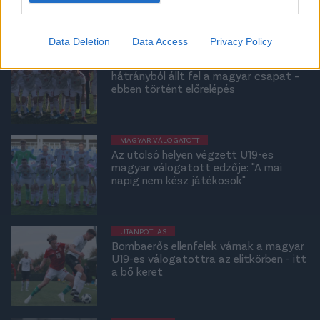
Data Deletion
Data Access
Privacy Policy
UTÁNPÓTLÁS
U17-es válogatott: Kétgólos
hátrányból állt fel a magyar csapat –
ebben történt előrelépés
MAGYAR VÁLOGATOTT
Az utolsó helyen végzett U19-es
magyar válogatott edzője: "A mai
napig nem kész játékosok"
UTÁNPÓTLÁS
Bombaerős ellenfelek várnak a magyar
U19-es válogatottra az elitkörben - itt
a bő keret