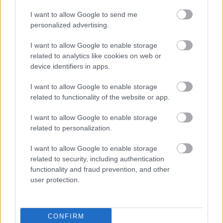
MAGYAR FOCI
Szerződést hosszabbított a DAC a
I want to allow Google to send me
Slovan-verő magyar edzővel
personalized advertising.
I want to allow Google to enable storage
related to analytics like cookies on web or
device identifiers in apps.
INTERJÚ
Interjú a legboldogabb magyar
edzővel: "Egy olyan korban élünk, amely
I want to allow Google to enable storage
már meghaladta ezt a fajta
related to functionality of the website or app.
gondolkodást" - a DAC-ot választaná
az NB I helyett a Slovan-verő tréner
I want to allow Google to enable storage
related to personalization.
MAGYAR FOCI
Megvan Storck utódja a DAC
kispadján - hivatalos
I want to allow Google to enable storage
related to security, including authentication
functionality and fraud prevention, and other
user protection.
MAGYAR FOCI
DAC: Magyar edző lehet Storck
segítője
CONFIRM