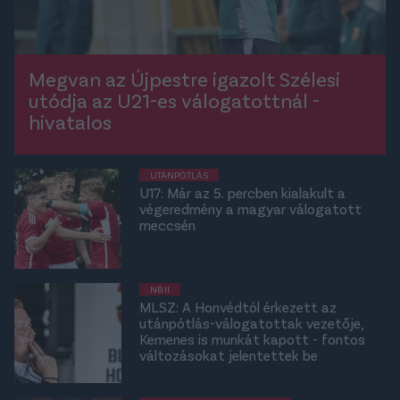
Megvan az Újpestre igazolt Szélesi
utódja az U21-es válogatottnál -
hivatalos
UTÁNPÓTLÁS
U17: Már az 5. percben kialakult a
végeredmény a magyar válogatott
meccsén
NB II
MLSZ: A Honvédtól érkezett az
utánpótlás-válogatottak vezetője,
Kemenes is munkát kapott - fontos
változásokat jelentettek be