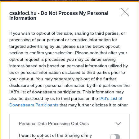
UTÁNPÓTLÁS-VÁLOGATOTTAK
A magyar foci nagy értékei lehetnek: 17
évesen a Frankfurt felnőtt
csakfoci.hu -
Do Not Process My Personal
Information
csapatában és a Barcelona kapujában
- közel a honosításhoz egy kőkemény
védő
If you wish to opt-out of the sale, sharing to third parties, or
processing of your personal or sensitive information for
MAGYAR VÁLOGATOTT
targeted advertising by us, please use the below opt-out
Exkluzív: A magyar válogatottat
választaná a Manchester City fiatalja
section to confirm your selection. Please note that after your
- a háttér
opt-out request is processed you may continue seeing
interest-based ads based on personal information utilized by
us or personal information disclosed to third parties prior to
your opt-out. You may separately opt-out of the further
UTÁNPÓTLÁS-VÁLOGATOTTAK
disclosure of your personal information by third parties on the
Fontos pozícióba került az MLSZ-nél a
IAB’s list of downstream participants. This information may
DAC-tól távozó magyar edző -
hivatalos
also be disclosed by us to third parties on the
IAB’s List of
Downstream Participants
that may further disclose it to other
third parties.
MAGYAR FOCI
Please note that this website/app uses one or more Google
Personal Data Processing Opt Outs
A DAC-tól elküldött magyar edző
services and may gather and store information including but
szívesen dolgozna újra Szlovákiában:
not limited to your visit or usage behaviour. You may click to
I want to opt-out of the Sharing of my
„Szeretem ezt az országot és a