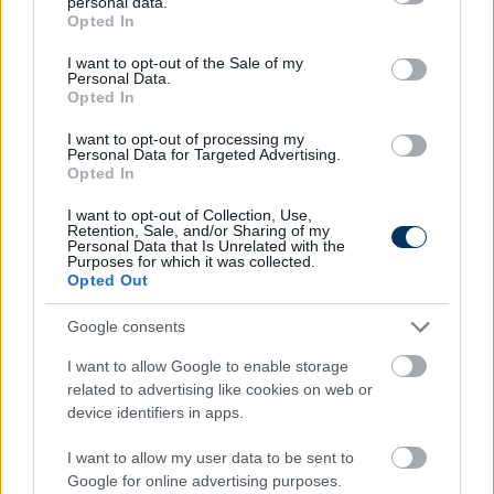
personal data.
grant or deny consent to Google and its third-party tags to
bajnokságot is”
Opted In
use your data for below specified purposes in below Google
consent section.
I want to opt-out of the Sale of my
MAGYAR FOCI
Personal Data.
DAC: Edzőváltás a meglepő vereségek
Opted In
után, távozott Németh - hivatalos
I want to opt-out of processing my
Personal Data for Targeted Advertising.
Opted In
I want to opt-out of Collection, Use,
MAGYAR FOCI
Retention, Sale, and/or Sharing of my
A Slovan edzője elismerte, jobb volt a
Personal Data that Is Unrelated with the
DAC: "Nem sajnálom, hogy Hahnt nem
Purposes for which it was collected.
állítottam be korábban"
Opted Out
Google consents
MAGYAR FOCI
I want to allow Google to enable storage
Három magyar válogatott játékos
related to advertising like cookies on web or
edzője is lehet Thomas Doll - itt
device identifiers in apps.
kaphat munkát
I want to allow my user data to be sent to
Google for online advertising purposes.