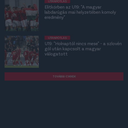
UTÁNPÓTLÁS
Elitkörben az U19: "A magyar
labdarúgás mai helyzetében komoly
eredmény"
UTÁNPÓTLÁS
U19: "Holnaptól nincs mese" - a szlovén
gól után kapcsolt a magyar
válogatott
TOVÁBBI CIKKEK