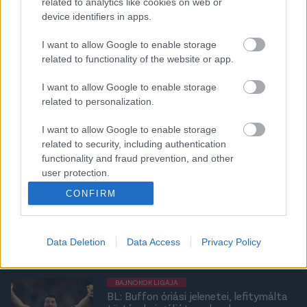
related to analytics like cookies on web or
device identifiers in apps.
KÜLFÖLDI FOCI
Dani Alvest bemutatták új csapatánál
I want to allow Google to enable storage
related to functionality of the website or app.
I want to allow Google to enable storage
related to personalization.
KÜLFÖLDI FOCI
Dani Alves hazugnak nevezte a Barca
I want to allow Google to enable storage
elnökét
related to security, including authentication
functionality and fraud prevention, and other
user protection.
CONFIRM
JUVENTUS
A Juventus klasszisa tényleg vált, már
el is köszönt a klubtól
Data Deletion
Data Access
Privacy Policy
BAJNOKOK LIGÁJA
BL: Buffon óriási jelenetei, lefitymálta