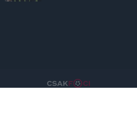
Csakfoci.hu © 2026 Minden jog fenntartva.
A csakfoci.hu üzemeltetője: DrFoci Kft.
Médiaajánlat
Impresszum
Szerzői jogok
PR-Archívum
Adatvédelem
Kommentszabályzat
Kapcsolat