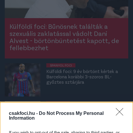
Külföldi foci: Bűnösnek találták a
szexuális zaklatással vádolt Dani
Alvest - börtönbüntetést kapott, de
fellebbezhet
SPANYOL FOCI
Külföldi foci: 9 év börtönt kértek a
Barcelona korábbi 3-szoros BL-
győztes sztárjára
VILÁGFOCI
12 év börtönt is kaphat a világ
csakfoci.hu -
Do Not Process My Personal
legeredményesebb játékosa szexuális
Information
zaklatás miatt
If you wish to opt-out of the sale, sharing to third parties, or