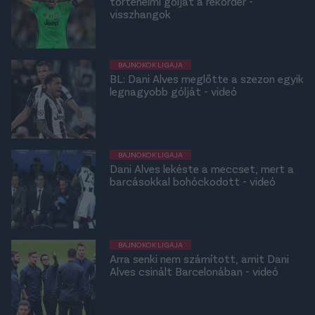
történelmi gólját a rekorder -
visszhangok
BAJNOKOK LIGÁJA
BL: Dani Alves meglőtte a szezon egyik
legnagyobb gólját - videó
BAJNOKOK LIGÁJA
Dani Alves lekéste a meccset, mert a
barcásokkal bohóckodott - videó
BAJNOKOK LIGÁJA
Arra senki nem számított, amit Dani
Alves csinált Barcelonában - videó