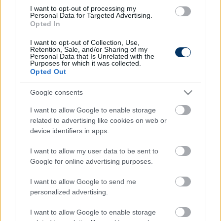
kihagyja a fél szezont
I want to opt-out of processing my
Personal Data for Targeted Advertising.
Opted In
I want to opt-out of Collection, Use,
FOCI VB
Retention, Sale, and/or Sharing of my
Nagyon rossz hír a brazil szurkolóknak:
Personal Data that Is Unrelated with the
Purposes for which it was collected.
Sztárjátékosuk marad le a vb-ről
Opted Out
Google consents
FRANCIA FOCI
I want to allow Google to enable storage
Kiderült: Neymar Messi miatt hagyta
related to advertising like cookies on web or
ott a Barcelonát
device identifiers in apps.
I want to allow my user data to be sent to
Google for online advertising purposes.
FRANCIA FOCI
Dani Alves hihetetlenül kiszúrt
I want to allow Google to send me
csapatával
personalized advertising.
I want to allow Google to enable storage