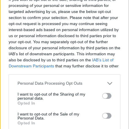
processing of your personal or sensitive information for
VILÁGFOCI
targeted advertising by us, please use the below opt-out
Máris kirúgta klubja az őrizetbe vett
section to confirm your selection. Please note that after your
Dani Alvest
opt-out request is processed you may continue seeing
interest-based ads based on personal information utilized by
us or personal information disclosed to third parties prior to
your opt-out. You may separately opt-out of the further
VILÁGFOCI
disclosure of your personal information by third parties on the
17 év után otthagyja Európát a
IAB’s list of downstream participants. This information may
legendás brazil játékos - hivatalos
also be disclosed by us to third parties on the
IAB’s List of
Downstream Participants
that may further disclose it to other
third parties.
Please note that this website/app uses one or more Google
VILÁGFOCI
Personal Data Processing Opt Outs
Copa América: Argentína hivatalos
services and may gather and store information including but
panaszt nyújtott be a játékvezetői
not limited to your visit or usage behaviour. You may click to
I want to opt-out of the Sharing of my
ítéletek miatt - videók
personal data.
grant or deny consent to Google and its third-party tags to
Opted In
use your data for below specified purposes in below Google
consent section.
I want to opt-out of the Sale of my
Personal Data.
FOCI VB
Opted In
A PSG sztárját megműtötték,