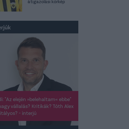
átigazolási körkép
erjúk
i: "Az elején »belehaltam« ebbe"
nagy vállalás? Kritikák? Tóth Alex
itályos? - interjú