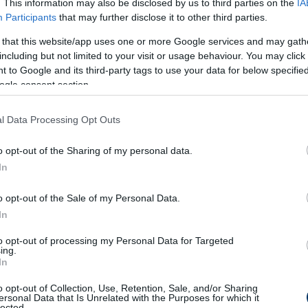
a, csoportkör, Liverpool-Atlético Madrid
. This information may also be disclosed by us to third parties on the
IA
Participants
that may further disclose it to other third parties.
, csoportkör, Chelsea-Juventus (ismétlés)
 that this website/app uses one or more Google services and may gath
including but not limited to your visit or usage behaviour. You may click 
 to Google and its third-party tags to use your data for below specifi
ogle consent section.
, Liverpool-Burnley (ismétlés)
ág, Manchester City-Norwich (ismétlés)
l Data Processing Opt Outs
g, Manchester City-Arsenal (ismétlés)
o opt-out of the Sharing of my personal data.
ág, Tottenham-Watford (ismétlés)
In
a, Tottenham-Chelsea (ismétlés)
 Arsenal-Liverpool (ismétlés)
o opt-out of the Sale of my Personal Data.
In
to opt-out of processing my Personal Data for Targeted
ing.
ság, PSG-Reims (ismétlés)
In
ság, Montpellier-Monaco (ismétlés)
o opt-out of Collection, Use, Retention, Sale, and/or Sharing
ág, Nantes-Lorient (ismétlés)
ersonal Data that Is Unrelated with the Purposes for which it
lected.