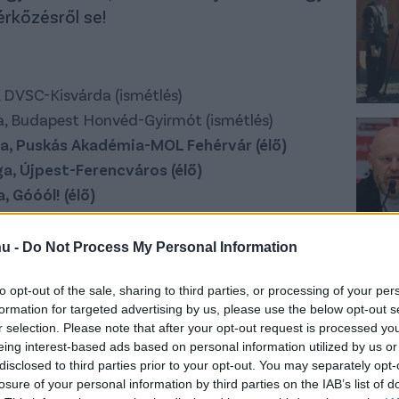
rkőzésről se!
 DVSC-Kisvárda (ismétlés)
, Budapest Honvéd-Gyirmót (ismétlés)
a, Puskás Akadémia-MOL Fehérvár (élő)
a, Újpest-Ferencváros (élő)
 Góóól! (élő)
, Mezőkövesd-MTK (ismétlés)
hu -
Do Not Process My Personal Information
to opt-out of the sale, sharing to third parties, or processing of your per
a, Mezőkövesd-MTK (élő)
formation for targeted advertising by us, please use the below opt-out s
r selection. Please note that after your opt-out request is processed y
eing interest-based ads based on personal information utilized by us or
disclosed to third parties prior to your opt-out. You may separately opt-
, csoportkör, PSG-Leipzig (ismétlés)
losure of your personal information by third parties on the IAB’s list of