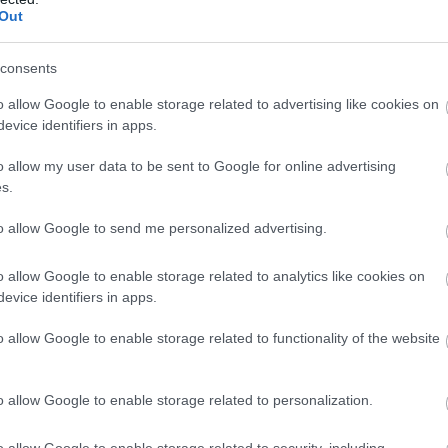
Out
rkupa, elődöntő, Barcelona-Real Madrid
consents
o allow Google to enable storage related to advertising like cookies on
kupa, elődöntő, Atlético Madrid-Athletic
evice identifiers in apps.
o allow my user data to be sent to Google for online advertising
kupa, döntő, Real Madrid-Athletic Bilbao
s.
to allow Google to send me personalized advertising.
o allow Google to enable storage related to analytics like cookies on
sztály, Regensburg-Dresden (ismétlés)
evice identifiers in apps.
ág, Union Berlin-Bayern München (ismétlés)
o allow Google to enable storage related to functionality of the website
ág, RB Leipzig-Mönchengladbach (ismétlés)
g, Liverpool-Newcastle (ismétlés)
o allow Google to enable storage related to personalization.
g, Tottenham-Crystal Palace (ismétlés)
, Aston Villa-Chelsea (ismétlés)
o allow Google to enable storage related to security, including