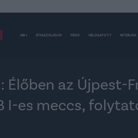
NB I
ÁTIGAZOLÁSOK
FRISS
VÁLOGATOTT
INTERJÚK
 Élőben az Újpest-F
 I-es meccs, folytató