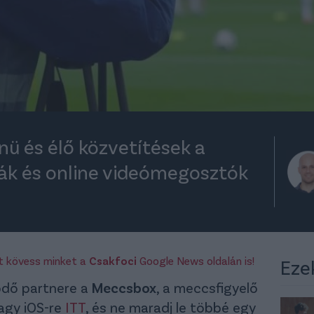
nü és élő közvetítések a
ák és online videómegosztók
rt kövess minket a
Csakfoci
Google News oldalán is!
Eze
ödő partnere a
Meccsbox
, a meccsfigyelő
vagy iOS-re
ITT
, és ne maradj le többé egy