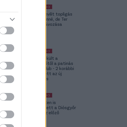
MAGYAR FOCI
Yaakobishvilit topligás
csapat vinné, de Ter
Stegen távozása
bekavart
MAGYAR FOCI
Megmenekült a
süllyesztőtől a patinás
magyar klub - 2 korábbi
játékos lett az új
tulajdonos
MAGYAR FOCI
Világszinten is
kiemelkedett a Diósgyőr
fiatalja az előző
idényben