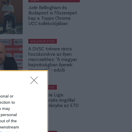
Jude Bellingham és
Budapest is főszerepet
kap a Topps Chrome
UCC kollekciójában
KÜLFÖLDI FOCI
A DVSC trénere nincs
hozzászokva az ilyen
meccsekhez: "A magyar
bajnokságban ilyenek
nincsenek" - edzői
értékelés
KÜLFÖLDI FOCI
Konferencia Liga:
sonal or
Balszerencsés öngóllal
ection to
került hátrányba az ETO
ou may
- videó
 personal
out of the
 downstream