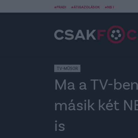
#FRADI
#ÁTIGAZOLÁSOK
#NB I
TV-MŰSOR
Ma a TV-ben:
másik két NB
is