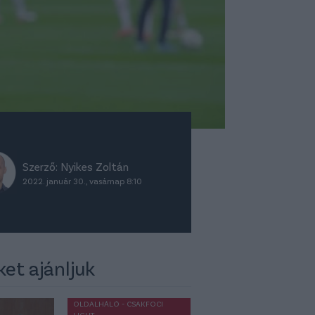
Szerző:
Nyikes Zoltán
2022. január 30., vasárnap 8:10
ket ajánljuk
OLDALHÁLÓ - CSAKFOCI
LIGHT