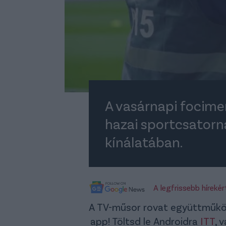
A vasárnapi focime
hazai sportcsatorn
kínálatában.
A legfrissebb híreké
A TV-műsor rovat együttműk
app! Töltsd le Androidra
ITT
, 