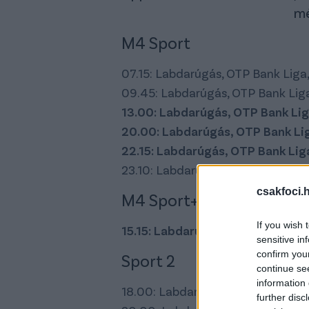
mé
M4 Sport
07.15: Labdarúgás, OTP Bank Liga,
09.45: Labdarúgás, OTP Bank Liga
13.00: Labdarúgás, OTP Bank Lig
20.00: Labdarúgás, OTP Bank Lig
22.15: Labdarúgás, OTP Bank Liga,
23.10: Labdarúgás, OTP Bank Liga
csakfoci.
M4 Sport+
If you wish 
15.15: Labdarúgás, OTP Bank Lig
sensitive in
confirm you
Sport 2
continue se
information 
18.00: Labdarúgás, Bajnokok Ligája
further disc