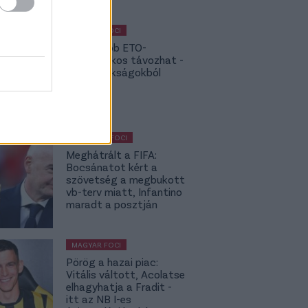
MAGYAR FOCI
NB I: Újabb ETO-
kulcsjátékos távozhat -
topbajnokságokból
hívják
KÜLFÖLDI FOCI
Meghátrált a FIFA:
Bocsánatot kért a
szövetség a megbukott
vb-terv miatt, Infantino
maradt a posztján
MAGYAR FOCI
Pörög a hazai piac:
Vitális váltott, Acolatse
elhagyhatja a Fradit -
itt az NB I-es