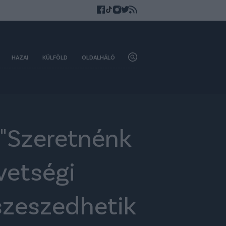
HAZAI
KÜLFÖLD
OLDALHÁLÓ
 "Szeretnénk
övetségi
szeszedhetik