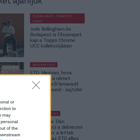
OLDALHÁLÓ - CSAKFOCI
LIGHT
Jude Bellingham és
Budapest is főszerepet
kap a Topps Chrome
UCC kollekciójában
MAGYAR FOCI
ETO: Megvan, hova
igazolhat a német
szerződésről lemaradt
Tóth Rajmund - sajtóhír
sonal or
ection to
KÜLFÖLDI FOCI
ou may
Lapszemle: Dán
 personal
szambafoci a debreceni
out of the
szaunában; a lettek
 downstream
kevesellik az ETO elleni