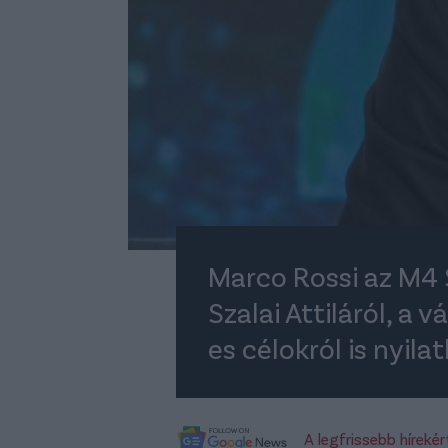
Marco Rossi az M4 
Szalai Attiláról, a
es célokról is nyila
A legfrissebb híreké