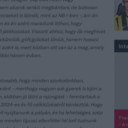
nem akarok senkit megbántani, de biztosan
seket is látnék, mint az NB I-ben –, ám én
em és én azért maradunk itthon, hogy
ő játékosokat. Viszont ahhoz, hogy ők meghívót
tűnniük, gólt/gólokat lőniük, hanem hosszú
Int
ak azért is, mert közben ott van az a mag, amely
tóbbi három évben.
ntosabb, hogy minden szurkolónkban,
ánt – merthogy nagyon sok gyerek is kijön a
akikben jó látni a rajongást – fenntartsuk a
 a 2024-es év fő célkitűzéséről kérdeztük. Hogy
 nyújtanunk a pályán, és ha lehetséges, szép
Frad
tve minden típusú ellenféllel fel kell tudnunk
- A 