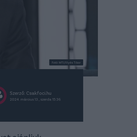
Fotó: MTI/Illyés Tibor
Szerző: Csakfoci.hu
2024. március 13., szerda 15:36
ket ajánljuk