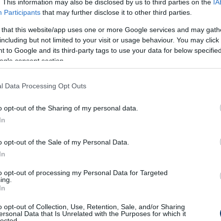
. This information may also be disclosed by us to third parties on the
IA
t, akire rendszeresen számítunk,
Participants
that may further disclose it to other third parties.
agy Csoboth Kevin, hogy csak a
 that this website/app uses one or more Google services and may gath
including but not limited to your visit or usage behaviour. You may click 
sük. Ők most nincsenek jó
 to Google and its third-party tags to use your data for below specifi
 túl jól és nem sok lehetőséget
ogle consent section.
most összeszedhetik kicsit
l Data Processing Opt Outs
ehetőségünk van másokat
o opt-out of the Sharing of my personal data.
agyon jó, hogy válogathatunk a
In
 ezt eddig nem tehettük meg.
o opt-out of the Sale of my Personal Data.
In
Gáborról
to opt-out of processing my Personal Data for Targeted
ing.
ör említettem, világos alapelveink vannak a
In
ünk kivételt. Nem mindig, hiszen akkor már
o opt-out of Collection, Use, Retention, Sale, and/or Sharing
a helyzet azon kevesek egyike, amikor
ersonal Data that Is Unrelated with the Purposes for which it
lected.