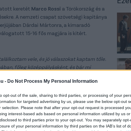
atott keretét
Marco Rossi
a Törökország és a
zésekre. A nemzeti csapat szövetségi kapitánya
erjújában Dárdai Mártonra, a kimaradó
álogatott 15-16 fős magjára is kitért.
találkoztam vele, és jó válaszokat kaptam tőle.
hában, főleg középpályásként, és bár mi
 vele, természetesen ez is opció lehet az
hu -
Do Not Process My Personal Information
t egy kisebb sérülése, ami hátráltatta, de
udjuk őt, aztán meglátjuk, mi lesz. A
to opt-out of the sale, sharing to third parties, or processing of your per
lehetőségünk.
formation for targeted advertising by us, please use the below opt-out s
r selection. Please note that after your opt-out request is processed y
eing interest-based ads based on personal information utilized by us or
disclosed to third parties prior to your opt-out. You may separately opt-
losure of your personal information by third parties on the IAB’s list of