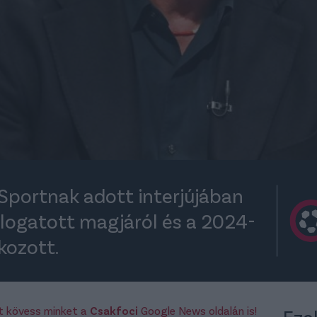
Sportnak adott interjújában
 válogatott magjáról és a 2024-
tkozott.
rt kövess minket a
Csakfoci
Google News oldalán is!
Eze