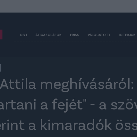
NB I
ÁTIGAZOLÁSOK
FRISS
VÁLOGATOTT
INTERJÚK
 Attila meghívásáról:
tartani a fejét" - a sz
erint a kimaradók ös