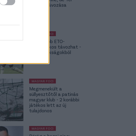
Stegen távozása
bekavart
MAGYAR FOCI
NB I: Újabb ETO-
kulcsjátékos távozhat -
topbajnokságokból
hívják
MAGYAR FOCI
Megmenekült a
süllyesztőtől a patinás
magyar klub - 2 korábbi
játékos lett az új
tulajdonos
MAGYAR FOCI
Pörög a hazai piac: