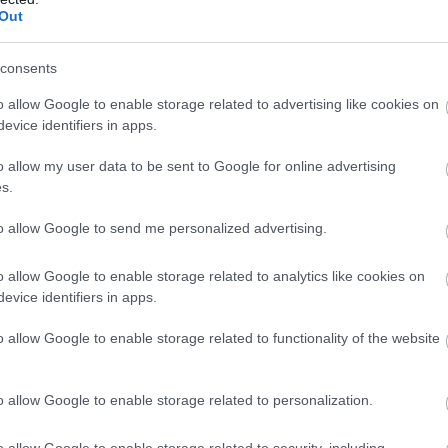
énk »a víz felett tartani a fejét«, hiszen ő is
Out
rszágban van, különösen azóta, hogy
Játszott egy meccset, és igen, hibázott, de
consents
hol többnyire rendben volt (és talán nyertek is
o allow Google to enable storage related to advertising like cookies on
iszont egyszer sem kapott lehetőséget.
evice identifiers in apps.
o allow my user data to be sent to Google for online advertising
s.
pályafutása legjobb időszaka,
to allow Google to send me personalized advertising.
mpontból. Azt reméljük, hogy
a családba«, egy kis »benzint
o allow Google to enable storage related to analytics like cookies on
evice identifiers in apps.
o allow Google to enable storage related to functionality of the website
belső védő poszton ballábas játékost
o allow Google to enable storage related to personalization.
. Ezen a poszton ott van még Szalai Gábor is,
ők itt, de az egyetlen közülük, akinek már
o allow Google to enable storage related to security, including