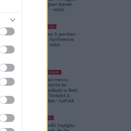
bajnokságban ilyenek
nincsenek" - edzői
értékelés
KÜLFÖLDI FOCI
Bolla már az 5. percben
betalált a Konferencia
Ligában – videó
KÜLFÖLDI KÖRKÉP
A Fradi elleni meccs
előtt jelentette be
rekordigazolását a Real;
hatalmas fordulat a
Rodri-ügyben - külföldi
körkép
MAGYAR FOCI
Yaakobishvilit topligás
csapat vinné, de Ter