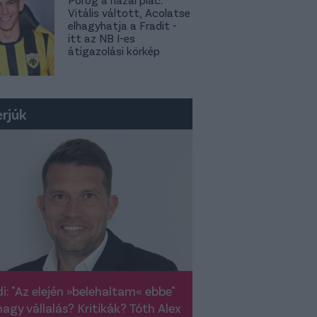
Vitális váltott, Acolatse
elhagyhatja a Fradit -
itt az NB I-es
átigazolási körkép
erjúk
i: "Az elején »belehaltam« ebbe"
nagy vállalás? Kritikák? Tóth Alex