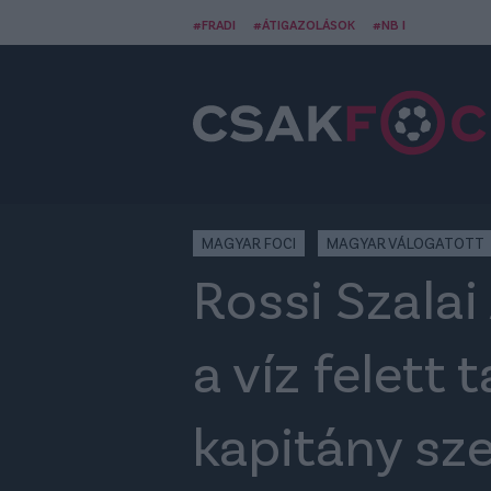
#FRADI
#ÁTIGAZOLÁSOK
#NB I
MAGYAR FOCI
MAGYAR VÁLOGATOTT
Rossi Szalai
a víz felett 
kapitány sz