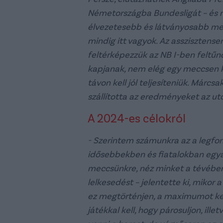
Németországba Bundesligát – és 
élvezetesebb és látványosabb mecc
mindig itt vagyok. Az asszisztens
feltérképezzük az NB I-ben feltűn
kapjanak, nem elég egy meccsen ki
távon kell jól teljesíteniük. Márcs
szállította az eredményeket az u
A 2024-es célokról
- Szerintem számunkra az a legfo
idősebbekben és fiatalokban egyar
meccsünkre, néz minket a tévében, 
lelkesedést – jelentette ki, mikor
ez megtörténjen, a maximumot kell
játékkal kell, hogy párosuljon, ille