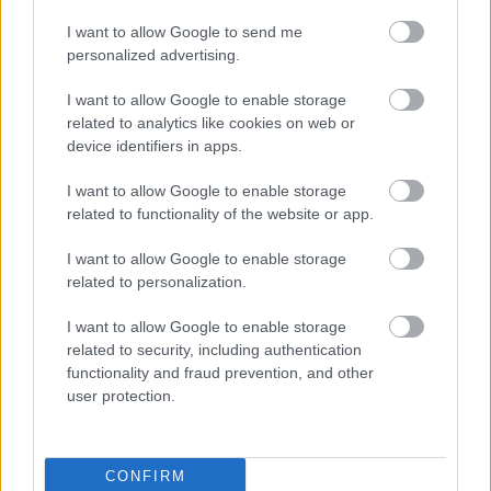
MAGYAR VÁLOGATOTT
Győzelem vagy iksz? Így várják
I want to allow Google to send me
olvasóink a görög válogatott elleni
personalized advertising.
meccset
I want to allow Google to enable storage
related to analytics like cookies on web or
device identifiers in apps.
MAGYAR VÁLOGATOTT
Két játékos még pályára sem lépett,
de már elhagyta válogatott
I want to allow Google to enable storage
edzőtáborát - a részletek
related to functionality of the website or app.
I want to allow Google to enable storage
related to personalization.
MAGYAR VÁLOGATOTT
Válogatott: "Igyekszem akár a piszkos
munkát is elvégezni"; A második
I want to allow Google to enable storage
félidőben több gólt is rúghattunk
related to security, including authentication
volna" - értékelések
functionality and fraud prevention, and other
user protection.
MAGYAR VÁLOGATOTT
A szlovén szövetségi kapitány: "Nem
vagyok varázsló, de ezt előre sejteni
CONFIRM
lehetett" - privilégiumnak tartja a