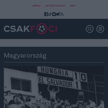
#FRADI
#ÁTIGAZOLÁSOK
#NB I
Magyarország