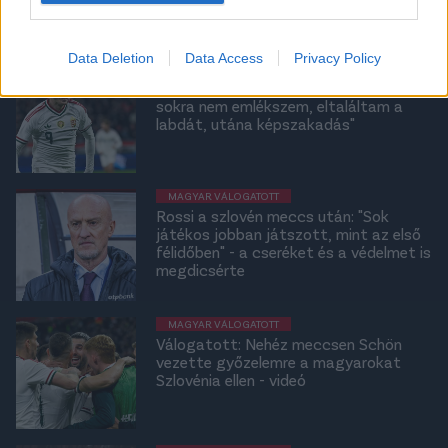
Puskás Arénát
Data Deletion
Data Access
Privacy Policy
MAGYAR VÁLOGATOTT
Schön a győztes góljáról: "Nagyon
sokra nem emlékszem, eltaláltam a
labdát, utána képszakadás"
MAGYAR VÁLOGATOTT
Rossi a szlovén meccs után: "Sok
játékos jobban játszott, mint az első
félidőben" - a cseréket és a védelmet is
megdicsérte
MAGYAR VÁLOGATOTT
Válogatott: Nehéz meccsen Schön
vezette győzelemre a magyarokat
Szlovénia ellen - videó