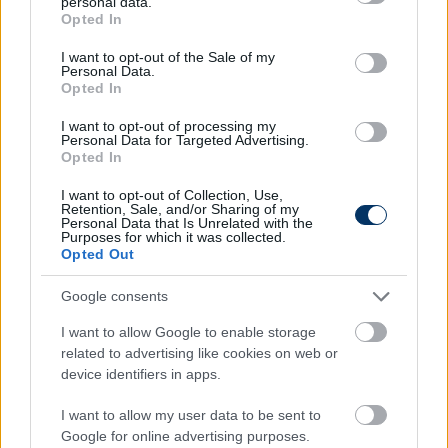
personal data.
grant or deny consent to Google and its third-party tags to
Opted In
use your data for below specified purposes in below Google
consent section.
I want to opt-out of the Sale of my
MAGYAR VÁLOGATOTT
Personal Data.
Rossi bejelentette: Szokatlanul bő
Opted In
kerettel készül majd a magyar
válogatott, újonc is lehet a csapatban
I want to opt-out of processing my
Personal Data for Targeted Advertising.
Opted In
I want to opt-out of Collection, Use,
MAGYAR VÁLOGATOTT
Retention, Sale, and/or Sharing of my
Válogatott: Az iram rendben volt, a gól
Personal Data that Is Unrelated with the
hiányzott a magyar-görög meccsen -
Purposes for which it was collected.
videó
Opted Out
Google consents
MAGYAR VÁLOGATOTT
I want to allow Google to enable storage
Magyar-görög: Itt van Rossi
related to advertising like cookies on web or
kezdőcsapata - csak egy helyen
device identifiers in apps.
változott a szlovénokat legyőző
tizenegy
I want to allow my user data to be sent to
Google for online advertising purposes.