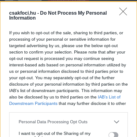
MAGYAR VÁLOGATOTT
Magyar válogatott: 125 forintért bárki
találkozhat Szoboszlaiékkal
csakfoci.hu -
Do Not Process My Personal
Information
If you wish to opt-out of the sale, sharing to third parties, or
processing of your personal or sensitive information for
MAGYAR VÁLOGATOTT
targeted advertising by us, please use the below opt-out
Rossi: Dibusz nem végleg került ki a
keretből, van még esélye visszatérni
section to confirm your selection. Please note that after your
opt-out request is processed you may continue seeing
interest-based ads based on personal information utilized by
us or personal information disclosed to third parties prior to
your opt-out. You may separately opt-out of the further
MAGYAR VÁLOGATOTT
disclosure of your personal information by third parties on the
Marco Rossi elmondta, szerinte ki a
IAB’s list of downstream participants. This information may
világbajnokság favoritja
also be disclosed by us to third parties on the
IAB’s List of
Downstream Participants
that may further disclose it to other
third parties.
MAGYAR FOCI
Please note that this website/app uses one or more Google
Personal Data Processing Opt Outs
Magyarország egyvalamiben tényleg
services and may gather and store information including but
lehagyta Ausztriát
not limited to your visit or usage behaviour. You may click to
I want to opt-out of the Sharing of my