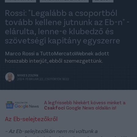
Rossi: "Legalább a csoportból
tovább kellene jutnunk az Eb-n" -
elárulta, lenne-e klubedző és
szövetségi kapitány egyszerre
Marco Rossi a TuttoMercatoWebnek adott
hosszabb interjút, ebből szemezgettünk.
NYIKES ZOLTÁN
2024. FEBRUÁR 22., CSÜTÖRTÖK 18:22
A legfrissebb hírekért kövess minket a
Csakfoci
Google News oldalán is!
Az Eb-selejtezőkről
– Az Eb-selejtezőkön nem mi voltunk a