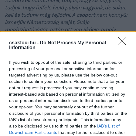
tudjuk, hogy felfelé ívelő pályán vagyunk, de sokat
kell és tudunk még fejlődni. A csoport nem könnyű:
ismerjük Németország erejét, Svájc
megbízhatóságát, aztán ott van Skócia, amely
szintén rendelkezik topjátékosokkal.
csakfoci.hu -
Do Not Process My Personal
Magyarországon úgy gondoljuk, hogy legalább a
Information
csoportból tovább kellene jutnunk. Mindent
megteszünk ezért, de nagyon nehéz lesz.
If you wish to opt-out of the sale, sharing to third parties, or
processing of your personal or sensitive information for
A Nemzetek Ligájáról
targeted advertising by us, please use the below opt-out
section to confirm your selection. Please note that after your
– Egyelőre nem gondoltam még erre. Nagyon fontos,
opt-out request is processed you may continue seeing
de egyben nagyon veszélyes is az én szerepem.
interest-based ads based on personal information utilized by
Minden mérkőzés végzetes lehet, és
us or personal information disclosed to third parties prior to
megkérdőjelezhet mindent, amit eddig tettél. A
your opt-out. You may separately opt-out of the further
következő két mérkőzés érdekel jelenleg, amelyek
disclosure of your personal information by third parties on the
barátságos meccsek, de amikor egy olyan ország
IAB’s list of downstream participants. This information may
színeit képviseled, amely futballtörténelmet írt, nem
also be disclosed by us to third parties on the
IAB’s List of
Downstream Participants
that may further disclose it to other
hibázhatsz.