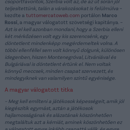
csoportfavoritok, Szerbia volt az, de az út során jól
teljesítettünk, talán a várakozásokat is felülmúlva
–
kezdte a
tuttomercatoweb.com
portálon
Marco
Rossi
, a magyar válogatott szövetségi kapitánya. –
Azt is el kell azonban mondani, hogy a Szerbia elleni
két mérkőzésen volt egy kis szerencsénk, egy
döntetlent mindenképp megérdemeltek volna. A
többi ellenféllel sem volt könnyű dolgunk, különösen
idegenben, hiszen Montenegróval, Litvániával és
Bulgáriával is döntetlent értünk el. Nem voltak
könnyű meccsek, minden csapat szervezett, és
mindegyiknek van valamilyen szintű egyénisége.
A magyar válogatott titka
– Meg kell említeni a játékosok képességeit, amik jól
kiegészítik egymást, aztán a játékosok
hajlamosságának és alázatának köszönhetően
megtaláltuk azt a kémiát, aminek köszönhetően ez
a válogatott egyre inkább csapattá válik, és egyre