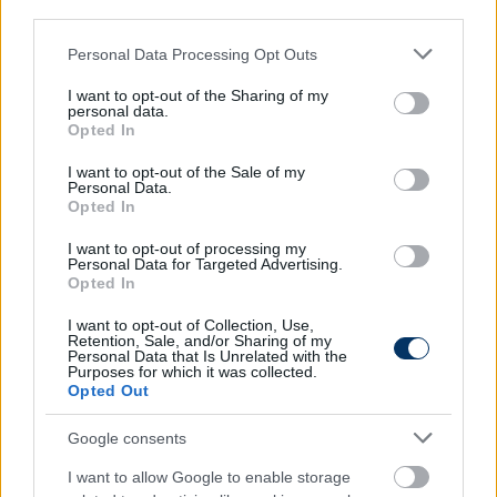
third parties.
Távolról figyelem csak a Nemzetek Ligáját,
Please note that this website/app uses one or more Google
Personal Data Processing Opt Outs
services and may gather and store information including but
de a sorsolás nem volt jóindulatú:
not limited to your visit or usage behaviour. You may click to
I want to opt-out of the Sharing of my
Németország - amely őrangyalként kísér
personal data.
grant or deny consent to Google and its third-party tags to
Opted In
minket, és mindig velünk van - és Hollandia
use your data for below specified purposes in below Google
két nagyszerű válogatott, míg Bosznia-
consent section.
I want to opt-out of the Sale of my
Hercegovina gyengébb, de nem
Personal Data.
Opted In
lebecsülendő. Nem vagyunk abban a
helyzetben, hogy bárkit is lebecsüljünk.
I want to opt-out of processing my
Personal Data for Targeted Advertising.
Opted In
Szeretne a jövőben még klubedző lenni?
I want to opt-out of Collection, Use,
Retention, Sale, and/or Sharing of my
Personal Data that Is Unrelated with the
– Jelenleg azt szeretném, ha sikerülne kitölteni a
Purposes for which it was collected.
mostani szerződést, az út tele lehet buktatókkal,
Opted Out
egyik pillanatról a másikra az emelvényről a porba
Google consents
hullhat az ember. Ha jól alakulnak a dolgok, akkor
2025 decemberéig szeretném kitölteni a
I want to allow Google to enable storage
szerződésemet, aztán majd meglátom. Ez azonban