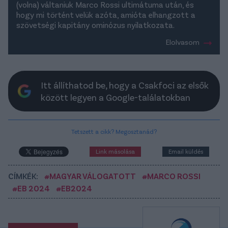
(volna) váltaniuk Marco Rossi ultimátuma után, és
hogy mi történt velük azóta, amióta elhangzott a
szövetségi kapitány ominózus nyilatkozata.
Elolvasom
Itt állíthatod be, hogy a Csakfoci az elsők
között legyen a Google-találatokban
Tetszett a cikk? Megosztanád?
Link másolása
Email küldés
CÍMKÉK:
#MAGYAR VÁLOGATOTT
#MARCO ROSSI
#EB 2024
#EB2024