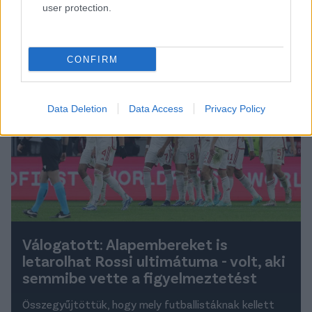
user protection.
Olvastad már?
CONFIRM
Data Deletion
Data Access
Privacy Policy
Válogatott: Alapembereket is
letarolhat Rossi ultimátuma - volt, aki
semmibe vette a figyelmeztetést
Összegyűjtöttük, hogy mely futballistáknak kellett