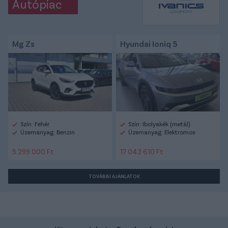
Autópiac
Mg Zs
Hyundai Ioniq 5
Szín: Fehér
Szín: Ibolyakék (metál)
Üzemanyag: Benzin
Üzemanyag: Elektromos
5 299 000 Ft
17 043 610 Ft
TOVÁBBI AJÁNLATOK