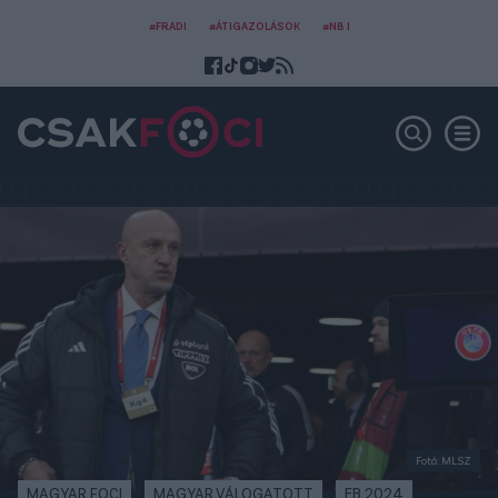
#FRADI
#ÁTIGAZOLÁSOK
#NB I
Fotó: MLSZ
MAGYAR FOCI
MAGYAR VÁLOGATOTT
EB 2024