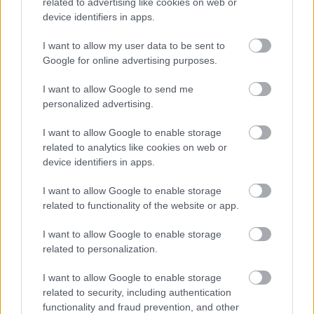
related to advertising like cookies on web or
sok mindentől függ, az egyetlen kikötés, amit
device identifiers in apps.
mindig is megfogalmaztam, hogy ha olyan ajánlat
I want to allow my user data to be sent to
vagy valami olyan dolog jön, ami miatt fontolóra
Google for online advertising purposes.
veszem, hogy a szerződésem lejárta előtt elhagyom
Magyarországot, akkor a döntést a szövetség
I want to allow Google to send me
vezetőivel közösen kell meghozni. Teljes mértékben
personalized advertising.
tiszteletben akarom tartani azokat, akik lehetőséget
adtak nekem arra, hogy nemzetközileg is ismert
I want to allow Google to enable storage
related to analytics like cookies on web or
legyek. Mindent megtettem és igyekszem
device identifiers in apps.
megtenni, de az is igaz, hogy nélkülük senki sem
ismerne engem külföldön.
I want to allow Google to enable storage
related to functionality of the website or app.
Kizárt a kettős szerep? (klubedző és
szövetségi kapitány egyszerre - a szerk.)
I want to allow Google to enable storage
related to personalization.
– Azt mondanám, hogy nem, nem zárható ki, de meg
kellene nézni, hogy mindkét oldalon megvan-e a
I want to allow Google to enable storage
hajlandóság. Részemről rendben lenne, fontolgatom
related to security, including authentication
ezt a lehetőséget.
functionality and fraud prevention, and other