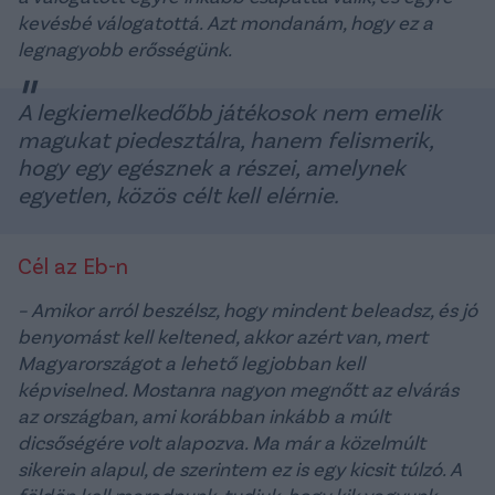
kevésbé válogatottá. Azt mondanám, hogy ez a
legnagyobb erősségünk.
A legkiemelkedőbb játékosok nem emelik
magukat piedesztálra, hanem felismerik,
hogy egy egésznek a részei, amelynek
egyetlen, közös célt kell elérnie.
Cél az Eb-n
– Amikor arról beszélsz, hogy mindent beleadsz, és jó
benyomást kell keltened, akkor azért van, mert
Magyarországot a lehető legjobban kell
képviselned. Mostanra nagyon megnőtt az elvárás
az országban, ami korábban inkább a múlt
dicsőségére volt alapozva. Ma már a közelmúlt
sikerein alapul, de szerintem ez is egy kicsit túlzó. A
földön kell maradnunk, tudjuk, hogy kik vagyunk,