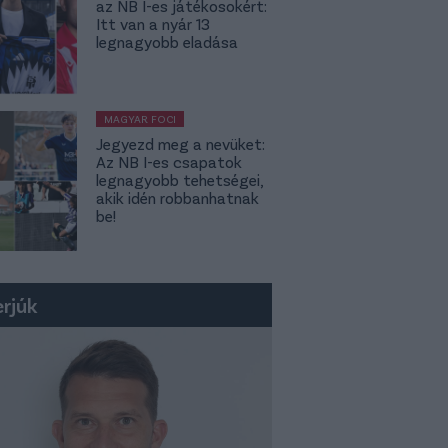
az NB I-es játékosokért:
Itt van a nyár 13
legnagyobb eladása
MAGYAR FOCI
Jegyezd meg a nevüket:
Az NB I-es csapatok
legnagyobb tehetségei,
akik idén robbanhatnak
be!
erjúk