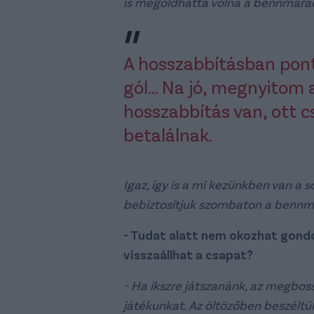
is megoldhatta volna a bennmara
A hosszabbításban pon
gól... Na jó, megnyitom 
hosszabbítás van, ott cs
betalálnak.
Igaz, így is a mi kezünkben van a
bebiztosítjuk szombaton a bennm
- Tudat alatt nem okozhat gondot
visszaállhat a csapat?
- Ha ikszre játszanánk, az megboss
játékunkat. Az öltözőben beszéltük