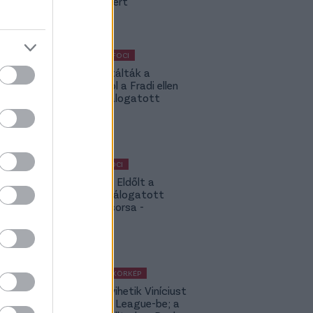
legjobbjáért
KÜLFÖLDI FOCI
Máris kiutálták a
csapatból a Fradi ellen
betliző válogatott
csatárt
MAGYAR FOCI
Légiósok: Eldőlt a
magyar válogatott
támadó sorsa -
hivatalos
KÜLFÖLDI KÖRKÉP
Ennyiért vihetik Viníciust
a Premier League-be; a