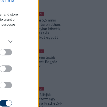
B’s List of
er and store
MAGYAR FOCI
to grant or
Szoboszlai 5,5 millió
követővel tarol itthon:
ed purposes
2-szer annyian követik,
mint Kerkezt és
Dzsudzsákot együtt
MAGYAR FOCI
A Fradi-verés újabb
kispadot ért Bognár
Györgynek
MAGYAR FOCI
Külföldön állítják:
Bejelentkezett egy
neves klub a Fradi egyik