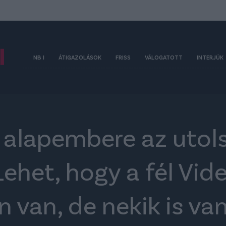
NB I
ÁTIGAZOLÁSOK
FRISS
VÁLOGATOTT
INTERJÚK
t alapembere az utol
"Lehet, hogy a fél Vi
van, de nekik is va