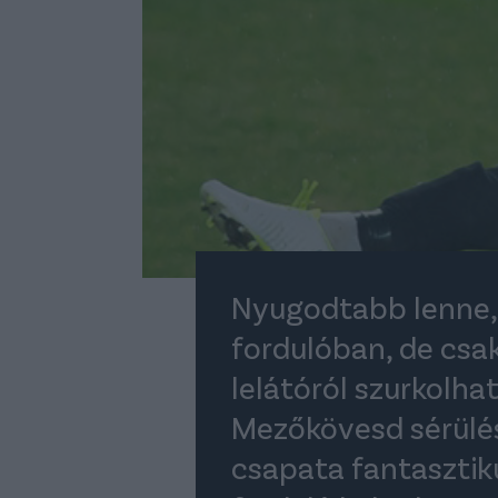
Nyugodtabb lenne, h
fordulóban, de csak
lelátóról szurkolha
Mezőkövesd sérülé
csapata fantasztiku