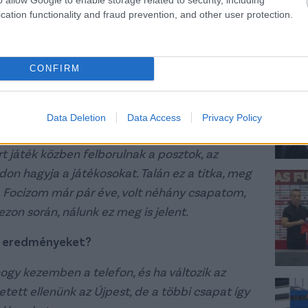
cation functionality and fraud prevention, and other user protection.
gy most rájött, mit játszunk, de
CONFIRM
t mondott, mi csak
Data Deletion
Data Access
Privacy Policy
 játék közben felborulnak a posztok, az
n hagyja a játékosokat. Talán ez a titka, meg
s. Focizom már pár éve, volt néhány csapatom,
ezon során, nálunk ez meg is jelent.
z eredményeket?
ogy kezemben a telefon, és ha változik az
tett ellenünk az Újpest, de a többi csapat így