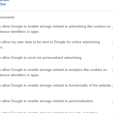
lt. Van egy jó, 4-4-2-es taktikánk, amiben
Out
 gondolta volna, hogy a tavaszi szereplésünk
és a Fradi mögött a harmadikak leszünk. Ez
consents
.
o allow Google to enable storage related to advertising like cookies on
evice identifiers in apps.
nye
o allow my user data to be sent to Google for online advertising
s.
to allow Google to send me personalized advertising.
o allow Google to enable storage related to analytics like cookies on
evice identifiers in apps.
o allow Google to enable storage related to functionality of the website
o allow Google to enable storage related to personalization.
 a játékotokat tavasszal?
o allow Google to enable storage related to security, including