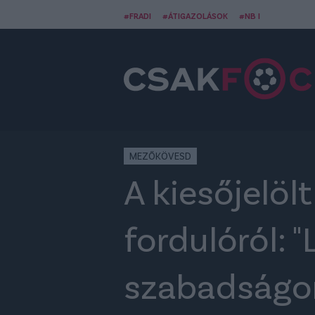
#FRADI
#ÁTIGAZOLÁSOK
#NB I
MEZŐKÖVESD
A kiesőjelöl
fordulóról: 
szabadságon 