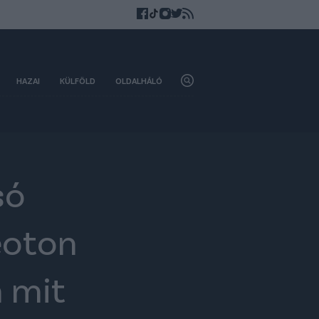
HAZAI
KÜLFÖLD
OLDALHÁLÓ
só
deoton
n mit