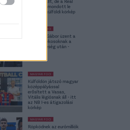
PSG kiszállt, de a Real
még nem mondott le
Rodriról- külföldi körkép
MAGYAR FOCI
Kubatov Gábor üzent a
Fradi-játékosoknak a
paksi vereség után -
videó
MAGYAR FOCI
Külföldön játszó magyar
középpályással
erősített a Vasas,
Vitális légiósnak áll - itt
az NB I-es átigazolási
körkép
MAGYAR FOCI
Röpködnek az eurómilliók