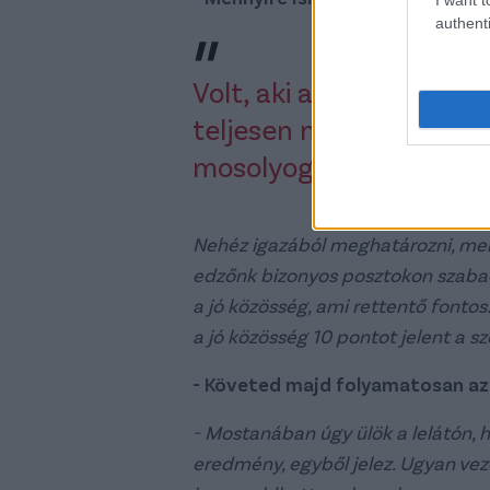
authenti
Volt, aki azt mondta, ho
teljesen más szisztémá
mosolyogtunk rajta.
Nehéz igazából meghatározni, mert
edzőnk bizonyos posztokon szabado
a jó közösség, ami rettentő fonto
a jó közösség 10 pontot jelent a sz
- Követed majd folyamatosan a
- Mostanában úgy ülök a lelátón, h
eredmény, egyből jelez. Ugyan veze