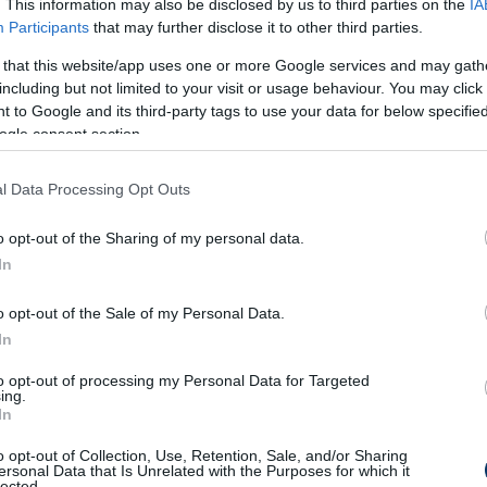
. This information may also be disclosed by us to third parties on the
IA
Participants
that may further disclose it to other third parties.
hezebb, hogy kulcspillanatban kívülről nézze
 that this website/app uses one or more Google services and may gath
s ez neked?
including but not limited to your visit or usage behaviour. You may click 
 to Google and its third-party tags to use your data for below specifi
an, meghatározó játékos vagyok, mindenki
ogle consent section.
ajnos éppen lekések róla.
l Data Processing Opt Outs
vesd duót mondták biztos kiesőnek a
lltok a legjobban a bennmaradás
o opt-out of the Sharing of my personal data.
ll kiesőhelyen. Hogyan alakult így
In
o opt-out of the Sale of my Personal Data.
In
atos bajnokság, idén is ugyanez van, ami jót tesz
lt, igaz, játékban akkor sem volt annyi
to opt-out of processing my Personal Data for Targeted
ing.
an igen. Sok egyéni hibát követtünk el,
In
ódtak. Jó játékrendszert talált ki a keretre,
o opt-out of Collection, Use, Retention, Sale, and/or Sharing
ról van szó, hogy tízen beállunk a kapu elé,
ersonal Data that Is Unrelated with the Purposes for which it
lected.