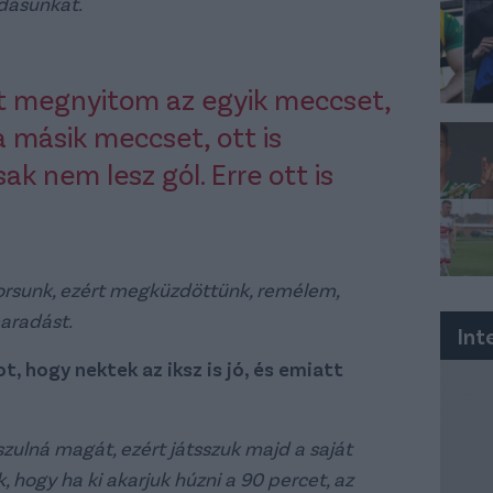
dásunkat.
t megnyitom az egyik meccset,
a másik meccset, ott is
ak nem lesz gól. Erre ott is
 sorsunk, ezért megküzdöttünk, remélem,
aradást.
Int
, hogy nektek az iksz is jó, és emiatt
zulná magát, ezért játsszuk majd a saját
, hogy ha ki akarjuk húzni a 90 percet, az