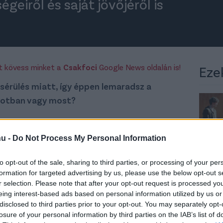
geiről és saját jövőjéről is
rt kövess minket a
Csakfoci
Google News oldalán is!
Eze
i sérülés miatt, így éppen lemaradsz a
apotban vagy most?
y hét, pályára tudnék lépni. Szépen javultam,
nos pont véget ér a bajnokság. Remélem,
hu -
Do Not Process My Personal Information
to opt-out of the sale, sharing to third parties, or processing of your per
formation for targeted advertising by us, please use the below opt-out s
r selection. Please note that after your opt-out request is processed y
, ha én is játszani tudnék a
eing interest-based ads based on personal information utilized by us or
disclosed to third parties prior to your opt-out. You may separately opt-
losure of your personal information by third parties on the IAB’s list of