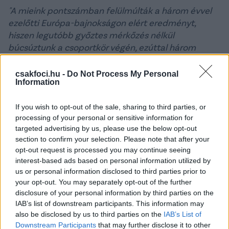
"A mieink pontszámban felülmúlták a három évvel
ezelőtti Európa-bajnokságon elért eredményt,
hiszen legutóbb győztes mérkőzés nélkül
búcsúztunk a csoportkör végén, ezúttal három
pontot szerzett a csapat, ám ez sem volt elég a
nyolcaddöntőhöz. Némi hátrányt jelentett a mieink
csakfoci.hu -
Do Not Process My Personal
Information
számára, hogy elsőként zártuk le a csoportkört, és
több válogatott az eredmények ismeretében már
If you wish to opt-out of the sale, sharing to third parties, or
tartalékolhatott a saját utolsó mérkőzése előtt.
processing of your personal or sensitive information for
A válogatott három mérkőzésen két gólt szerzett,
targeted advertising by us, please use the below opt-out
section to confirm your selection. Please note that after your
mindkettőt OTP Bank Liga-támadó érte el: az elsőt
opt-out request is processed you may continue seeing
Varga Barnabás, a Ferencváros csatára, a másodikat
interest-based ads based on personal information utilized by
Csoboth Kevin, az Újpest FC támadója.
us or personal information disclosed to third parties prior to
your opt-out. You may separately opt-out of the further
A magyar válogatott a nyári pihenő után ősszel a
disclosure of your personal information by third parties on the
Nemzetek Ligájában szerepel a német, a holland és
IAB’s list of downstream participants. This information may
a bosnyák válogatott társaságában.
also be disclosed by us to third parties on the
IAB’s List of
Downstream Participants
that may further disclose it to other