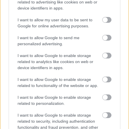
#magyarok
pic.twitter.com/T6HpykuPRP
related to advertising like cookies on web or
device identifiers in apps.
— MLSZ (@MLSZhivatalos)
June 26, 2024
I want to allow my user data to be sent to
Olvastad már?
Google for online advertising purposes.
I want to allow Google to send me
personalized advertising.
I want to allow Google to enable storage
related to analytics like cookies on web or
device identifiers in apps.
I want to allow Google to enable storage
related to functionality of the website or app.
I want to allow Google to enable storage
related to personalization.
Válogatott: Varga Barnabás elhagyta
a kórházat, és hazautazott
I want to allow Google to enable storage
Magyarországra
related to security, including authentication
functionality and fraud prevention, and other