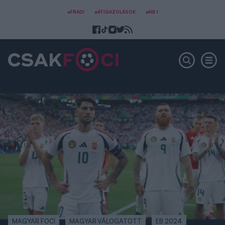
#FRADI
#ÁTIGAZOLÁSOK
#NB I
MAGYAR FOCI
MAGYAR VÁLOGATOTT
EB 2024