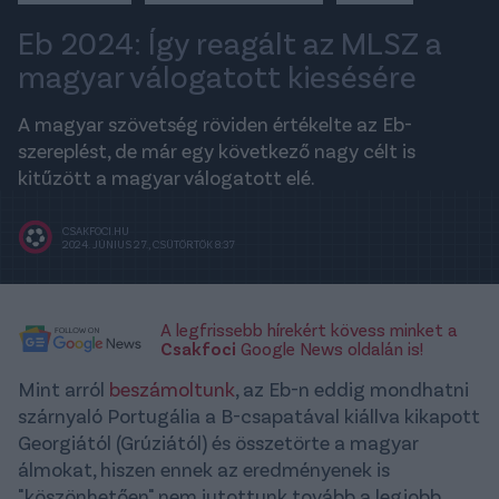
Eb 2024: Így reagált az MLSZ a
magyar válogatott kiesésére
A magyar szövetség röviden értékelte az Eb-
szereplést, de már egy következő nagy célt is
kitűzött a magyar válogatott elé.
CSAKFOCI.HU
2024. JÚNIUS 27., CSÜTÖRTÖK 8:37
A legfrissebb hírekért kövess minket a
Csakfoci
Google News oldalán is!
Mint arról
beszámoltunk
, az Eb-n eddig mondhatni
szárnyaló Portugália a B-csapatával kiállva kikapott
Georgiától (Grúziától) és összetörte a magyar
álmokat, hiszen ennek az eredményenek is
"köszönhetően" nem jutottunk tovább a legjobb