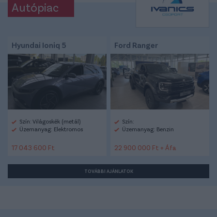
Autópiac
Hyundai Ioniq 5
Ford Ranger
Szín: Világoskék (metál)
Szín:
Üzemanyag: Elektromos
Üzemanyag: Benzin
17 043 600 Ft
22 900 000 Ft + Áfa
TOVÁBBI AJÁNLATOK