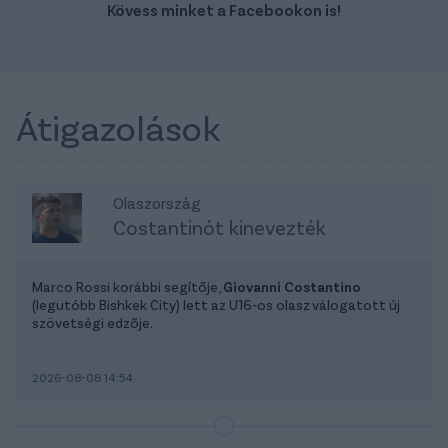
Kövess minket a Facebookon is!
Átigazolások
Olaszország
Costantinót kinevezték
Marco Rossi korábbi segítője,
Giovanni Costantino
(legutóbb Bishkek City) lett az U16-os olasz válogatott új
szövetségi edzője.
2026-08-08 14:54