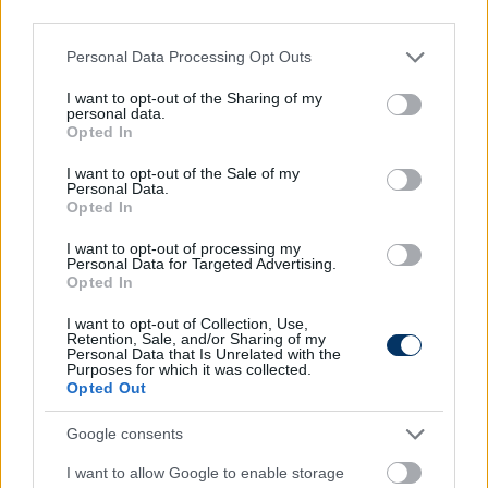
third parties.
Jövőre pedig egy még nagyobb és még
nehezebb kihívás következik a csapat
Please note that this website/app uses one or more Google
Personal Data Processing Opt Outs
számára: megkezdődnek a világbajnoki
services and may gather and store information including but
not limited to your visit or usage behaviour. You may click to
I want to opt-out of the Sharing of my
selejtezők, amelyen a tét nem kisebb, mint
personal data.
grant or deny consent to Google and its third-party tags to
hogy 40 évvel a legutóbbi, 1986-os vb-
Opted In
use your data for below specified purposes in below Google
részvétele után ki tud-e jutni nemzeti
consent section.
I want to opt-out of the Sale of my
csapatunk újra a világ legnagyobb tornájára"
Personal Data.
Opted In
I want to opt-out of processing my
- olvasható az mlsz.hu cikkében.
Personal Data for Targeted Advertising.
Opted In
Kedvezőtlenül alakultak számunkra az
I want to opt-out of Collection, Use,
Európa-bajnokság többi csoportjának
Retention, Sale, and/or Sharing of my
Personal Data that Is Unrelated with the
eredményei, így a magyar válogatott nem
Purposes for which it was collected.
került be a négy legjobb csoportharmadik
Opted Out
közé, és nem jutott tovább a
Google consents
nyolcaddöntőbe. Folytatás ősszel a
Nemzetek Ligájában.
#csakegyutt
I want to allow Google to enable storage